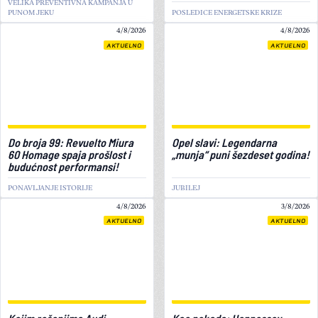
VELIKA PREVENTIVNA KAMPANJA U
PUNOM JEKU
POSLEDICE ENERGETSKE KRIZE
4/8/2026
4/8/2026
AKTUELNO
AKTUELNO
Do broja 99: Revuelto Miura
Opel slavi: Legendarna
60 Homage spaja prošlost i
„munja“ puni šezdeset godina!
budućnost performansi!
PONAVLJANJE ISTORIJE
JUBILEJ
4/8/2026
3/8/2026
AKTUELNO
AKTUELNO