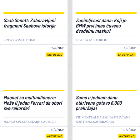
Saab Sonett: Zaboravljeni
Zanimljivost dana: Koji je
fragment Saabove istorije
BMW prvi imao čuvenu
dvodelnu masku?
RETRO PONEDELJAK
LEKCIJA IZ ISTORIJE
2/8/2026
1/8/2026
AKTUELNO
SAOBRAĆAJ
Magnet za multimilionere:
Samo u jednom danu
Može li jedan Ferrari da obori
otkriveno gotovo 6.000
sve rekorde?
prekršaja!
VIII CENTRALNA AKCIJA POJAČANE
NAJAVA SPEKTAKULARNE AUKCIJE
KONTROLE SAOBRAĆAJA
31/7/2026
31/7/2026
AKTUELNO
AKTUELNO