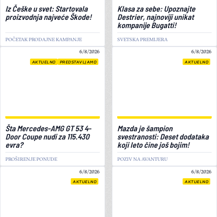
Iz Češke u svet: Startovala
Klasa za sebe: Upoznajte
proizvodnja najveće Škode!
Destrier, najnoviji unikat
kompanije Bugatti!
POČETAK PRODAJNE KAMPANJE
SVETSKA PREMIJERA
6/8/2026
6/8/2026
AKTUELNO
PREDSTAVLJAMO
AKTUELNO
Šta Mercedes-AMG GT 53 4-
Mazda je šampion
Door Coupe nudi za 115.430
svestranosti: Deset dodataka
evra?
koji leto čine još bojim!
PROŠIRENJE PONUDE
POZIV NA AVANTURU
6/8/2026
6/8/2026
AKTUELNO
AKTUELNO