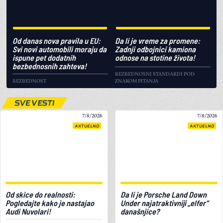
Od danas nova pravila u EU:
Da li je vreme za promene:
Svi novi automobili moraju da
Zadnji odbojnici kamiona
ispune pet dodatnih
odnose na stotine života!
bezbednosnih zahteva!
BEZBEDNOSNI STANDARDI POD
BEZBEDNOST
ZNAKOM PITANJA
SVE VESTI
7/8/2026
7/8/2026
AKTUELNO
AKTUELNO
Od skice do realnosti:
Da li je Porsche Land Down
Pogledajte kako je nastajao
Under najatraktivniji „elfer“
Audi Nuvolari!
današnjice?