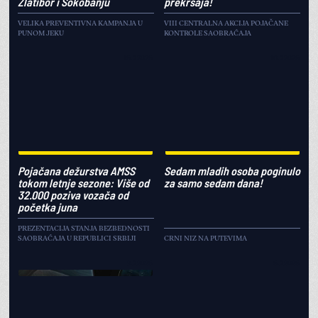
Zlatibor i Sokobanju
prekršaja!
VELIKA PREVENTIVNA KAMPANJA U
VIII CENTRALNA AKCIJA POJAČANE
PUNOM JEKU
KONTROLE SAOBRAĆAJA
16.7.2026
10.7.2026
Pojačana dežurstva AMSS
Sedam mladih osoba poginulo
tokom letnje sezone: Više od
za samo sedam dana!
32.000 poziva vozača od
početka juna
PREZENTACIJA STANJA BEZBEDNOSTI
SAOBRAĆAJA U REPUBLICI SRBIJI
CRNI NIZ NA PUTEVIMA
9.7.2026
6.7.2026