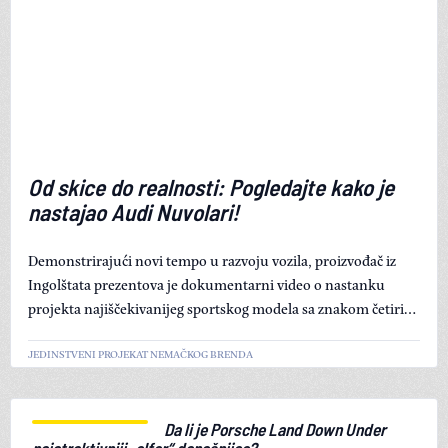
Light/Dark mode
Od skice do realnosti: Pogledajte kako je
nastajao Audi Nuvolari!
Demonstrirajući novi tempo u razvoju vozila, proizvođač iz
Ingolštata prezentova je dokumentarni video o nastanku
projekta najiščekivanijeg sportskog modela sa znakom četiri
prstena!
JEDINSTVENI PROJEKAT NEMAČKOG BRENDA
Da li je Porsche Land Down Under
najatraktivniji „elfer“ današnjice?