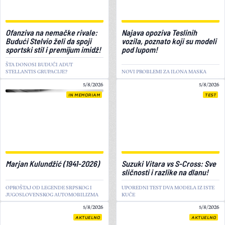
Ofanziva na nemačke rivale:
Najava opoziva Teslinih
Budući Stelvio želi da spoji
vozila, poznato koji su modeli
sportski stil i premijum imidž!
pod lupom!
ŠTA DONOSI BUDUĆI ADUT
STELLANTIS GRUPACIJE?
NOVI PROBLEMI ZA ILONA MASKA
5/8/2026
5/8/2026
IN MEMORIAM
TEST
Marjan Kulundžić (1941-2026)
Suzuki Vitara vs S-Cross: Sve
sličnosti i razlike na dlanu!
OPROŠTAJ OD LEGENDE SRPSKOG I
UPOREDNI TEST DVA MODELA IZ ISTE
JUGOSLOVENSKOG AUTOMOBILIZMA
KUĆE
5/8/2026
5/8/2026
AKTUELNO
AKTUELNO