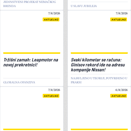
JEDINSTVENI PROJEKAT NEMAČKOG
BRENDA
U SLAVU JUBILEJA
7/8/2026
7/8/2026
AKTUELNO
AKTUELNO
Tržišni zamah: Leapmotor na
Svaki kilometar se računa:
novoj prekretnici!
Ginisov rekord ide na adresu
kompanije Nissan!
NAJAVLJENO U TEORIJI, POTVRĐENO U
GLOBALNA OFANZIVA
PRAKSI
7/8/2026
6/8/2026
AKTUELNO
AKTUELNO