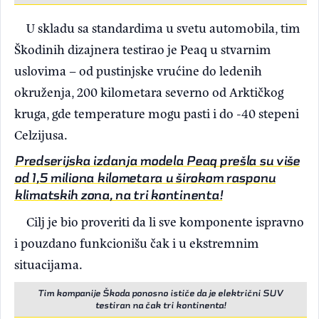
U skladu sa standardima u svetu automobila, tim
Škodinih dizajnera testirao je Peaq u stvarnim
uslovima – od pustinjske vrućine do ledenih
okruženja, 200 kilometara severno od Arktičkog
kruga, gde temperature mogu pasti i do -40 stepeni
Celzijusa.
Predserijska izdanja modela Peaq prešla su više
od 1,5 miliona kilometara u širokom rasponu
klimatskih zona, na tri kontinenta!
Cilj je bio proveriti da li sve komponente ispravno
i pouzdano funkcionišu čak i u ekstremnim
situacijama.
Tim kompanije Škoda ponosno ističe da je električni SUV
testiran na čak tri kontinenta!