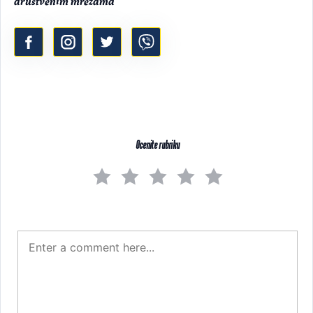
društvenim mrežama
Ocenite rubriku