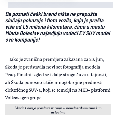
Light/Dark mode
Da poznati češki brend ništa ne prepušta
slučaju pokazuje i flota vozila, koja je prešla
više od 1,5 miliona kilometara, čime u mestu
Mlada Boleslav najavljuju vodeći EV SUV model
ove kompanije!
Iako je zvanična premijera zakazana za 23. jun,
Škoda
je predstavila novi set fotografija modela
Peaq. Finalni izgled se i dalje strogo čuva u tajnosti,
ali Škoda ponosno ističe mnogobrojne prednosti
električnog SUV-a, koji se temelji na MEB+ platformi
Volkswagen grupe.
Škoda Peaq je prošla testiranje u nemilosrdnim zimskim
uslovima