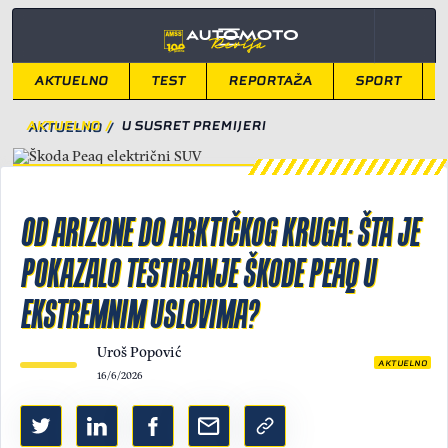
AKTUELNO
TEST
REPORTAŽA
SPORT
AKTUELNO
/
U SUSRET PREMIJERI
OD ARIZONE DO ARKTIČKOG KRUGA: ŠTA JE
POKAZALO TESTIRANJE ŠKODE PEAQ U
EKSTREMNIM USLOVIMA?
Uroš Popović
AKTUELNO
16/6/2026