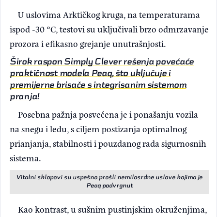
U uslovima Arktičkog kruga, na temperaturama
ispod -30 °C, testovi su uključivali brzo odmrzavanje
prozora i efikasno grejanje unutrašnjosti.
Širok raspon Simply Clever rešenja povećaće
praktičnost modela Peaq, što uključuje i
premijerne brisače s integrisanim sistemom
pranja!
Posebna pažnja posvećena je i ponašanju vozila
na snegu i ledu, s ciljem postizanja optimalnog
prianjanja, stabilnosti i pouzdanog rada sigurnosnih
sistema.
Vitalni sklopovi su uspešno prošli nemilosrdne uslove kojima je
Peaq podvrgnut
Kao kontrast, u sušnim pustinjskim okruženjima,