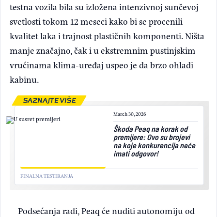
testna vozila bila su izložena intenzivnoj sunčevoj
svetlosti tokom 12 meseci kako bi se procenili
kvalitet laka i trajnost plastičnih komponenti. Ništa
manje značajno, čak i u ekstremnim pustinjskim
vrućinama klima-uređaj uspeo je da brzo ohladi
kabinu.
SAZNAJTE VIŠE
March 30, 2026
Škoda Peaq na korak od
premijere: Ovo su brojevi
na koje konkurencija neće
imati odgovor!
FINALNA TESTIRANJA
Podsećanja radi, Peaq će nuditi autonomiju od