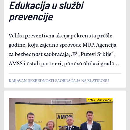
Edukacija u službi
prevencije
Velika preventivna akcija pokrenuta prošle
godine, koju zajedno sprovode MUP, Agencija
za bezbednost saobraćaja, JP „Putevi Srbije“,
AMSS i ostali partneri, ponovo obilazi gradove
i turističke centre širom Srbije. Nakon Bajine
KARAVAN BEZBEDNOSTI SAOBRAĆAJA NA ZLATIBORU
Bašte, Karavan je prošlog petka posetio našu
najposećeniju planinu
AMSS
AKTUELNO