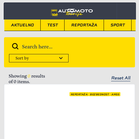
AKTUELNO
TEST
REPORTAŽA
SPORT
Sort by
Showing
0
results
Reset All
of
0
items.
REPORTAŽA
BEZBEDNOST
AMSS