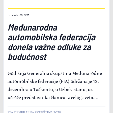
December 15, 2025
Međunarodna
automobilska federacija
donela važne odluke za
budućnost
Godišnja Generalna skupština Međunarodne
automobilske federacije (FIA) održana je 12.
decembra u Taškentu, u Uzbekistanu, uz
učešće predstavnika članica iz celog sveta.
Doneto je nekoliko odluka koje se odnose na
FIA GENERALNA SKUPŠTINA 2025