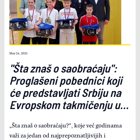
May 24, 2025
"Šta znaš o saobraćaju":
Proglašeni pobednici koji
će predstavljati Srbiju na
Evropskom takmičenju u
Beogradu
„Šta znaš o saobraćaju?“, koje već godinama
važi za jedan od najprepoznatljivijih i