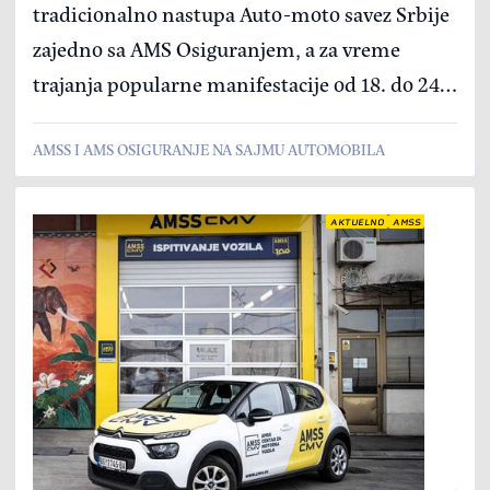
tradicionalno nastupa Auto-moto savez Srbije
zajedno sa AMS Osiguranjem, a za vreme
trajanja popularne manifestacije od 18. do 24.
marta važe specijalne pogodnosti za članske
AMSS I AMS OSIGURANJE NA SAJMU AUTOMOBILA
pakete koji obezbeđuju besplatnu uslugu
Pomoć na putu i šlep u Srbiji i inostranstvu,
kao i specijalna ponuda AMS Osiguranja za
AKTUELNO
AMSS
zaključivanje polise Kasko osiguranja.