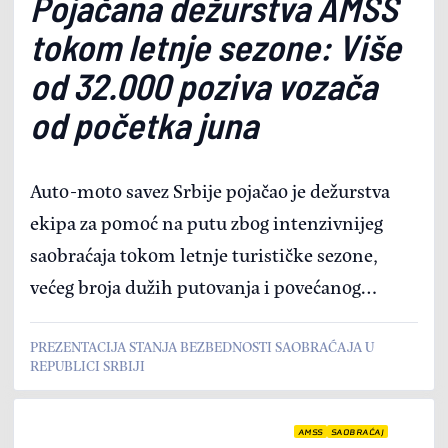
Pojačana dežurstva AMSS
tokom letnje sezone: Više
od 32.000 poziva vozača
od početka juna
Auto-moto savez Srbije pojačao je dežurstva
ekipa za pomoć na putu zbog intenzivnijeg
saobraćaja tokom letnje turističke sezone,
većeg broja dužih putovanja i povećanog
tranzita kroz Srbiju, saopšteno je na današnjoj
PREZENTACIJA STANJA BEZBEDNOSTI SAOBRAĆAJA U
prezentaciji stanja bezbednosti saobraćaja u
REPUBLICI SRBIJI
Republici Srbiji, održanoj u Palati Srbija. Od 1.
juna do 15. jula Operativni centar AMSS
AMSS
SAOBRAĆAJ
obradio je 32.222 poziva, dok je u Srbiji i