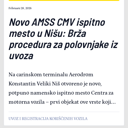
February 28, 2026
Novo AMSS CMV ispitno
mesto u Nišu: Brža
procedura za polovnjake iz
uvoza
Na carinskom terminalu Aerodrom
Konstantin Veliki Niš otvoreno je novo,
potpuno namensko ispitno mesto Centra za
motorna vozila – prvi objekat ove vrste koji
funkcioniše kao zasebna celina i namenjen je
UVOZ I REGISTRACIJA KORIŠĆENIH VOZILA
isključivo poslovima ispitivanja vozila. Za