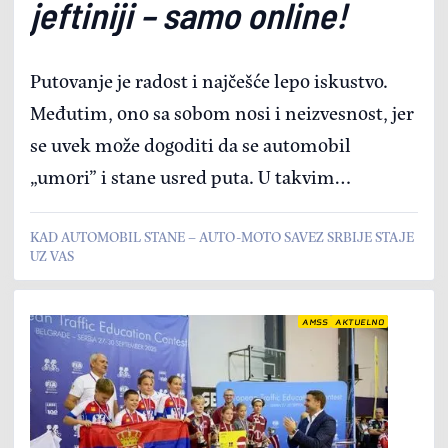
jeftiniji – samo online!
Putovanje je radost i najčešće lepo iskustvo.
Međutim, ono sa sobom nosi i neizvesnost, jer
se uvek može dogoditi da se automobil
„umori” i stane usred puta. U takvim
situacijama jedinu pravu sigurnost predstavlja
KAD AUTOMOBIL STANE – AUTO-MOTO SAVEZ SRBIJE STAJE
spoznaja da je AMSS tu za vas.
UZ VAS
AMSS
AKTUELNO