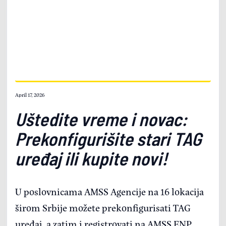
April 17, 2026
Uštedite vreme i novac:
Prekonfigurišite stari TAG
uređaj ili kupite novi!
U poslovnicama AMSS Agencije na 16 lokacija
širom Srbije možete prekonfigurisati TAG
uređaj, a zatim i registrovati na AMSS ENP