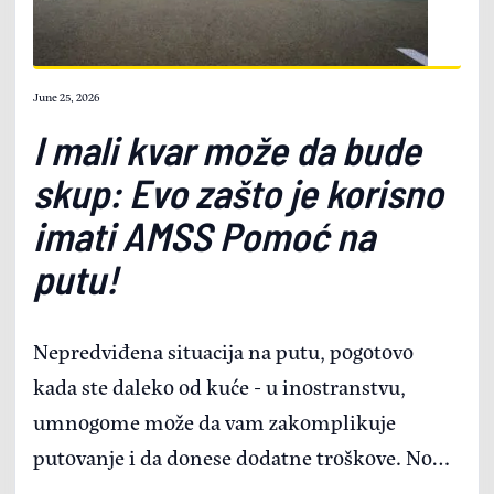
June 25, 2026
I mali kvar može da bude
skup: Evo zašto je korisno
imati AMSS Pomoć na
putu!
Nepredviđena situacija na putu, pogotovo
kada ste daleko od kuće - u inostranstvu,
umnogome može da vam zakomplikuje
putovanje i da donese dodatne troškove. Non-
stop, dakle 24 sata svih 365 dana u godini,