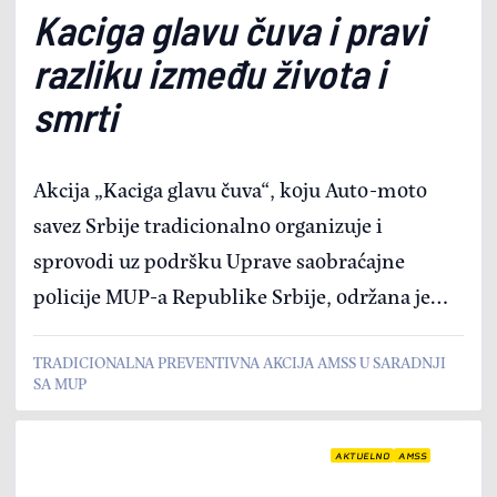
Kaciga glavu čuva i pravi
razliku između života i
smrti
Akcija „Kaciga glavu čuva“, koju Auto-moto
savez Srbije tradicionalno organizuje i
sprovodi uz podršku Uprave saobraćajne
policije MUP-a Republike Srbije, održana je
danas u Parku prijateljstva na Ušću, gde je
TRADICIONALNA PREVENTIVNA AKCIJA AMSS U SARADNJI
upućen apel vozačima motocikala i mopeda da
SA MUP
dosledno poštuju saobraćajne propise i koriste
zaštitnu kacigu.
AKTUELNO
AMSS