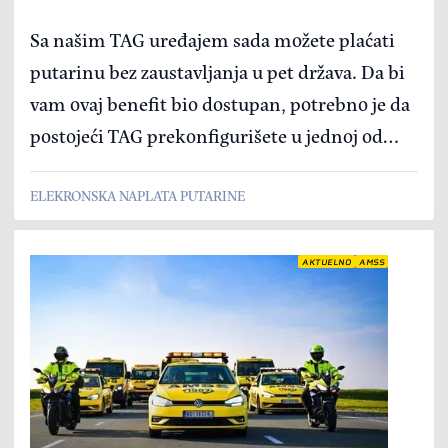
uređaj
Sa našim TAG uređajem sada možete plaćati
putarinu bez zaustavljanja u pet država. Da bi
vam ovaj benefit bio dostupan, potrebno je da
postojeći TAG prekonfigurišete u jednoj od
poslovnica AMSS Agencije ili da kupite novi
ELEKRONSKA NAPLATA PUTARINE
koji je već prekonfigurisan.
AKTUELNO
AMSS