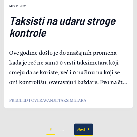
May 15, 2025
Taksisti na udaru stroge
kontrole
Ove godine došlo je do značajnih promena
kada je reč ne samo o vrsti taksimetara koji
smeju da se koriste, već i o načinu na koji se
oni kontrolišu, overavaju i baždare. Evo na šta
treba da obratite posebnu pažnju pre nego što
PREGLED I OVERAVANJE TAKSIMETARA
sednete u taksi vozilo
...
1
Next