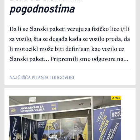
pogodnostima
Da li se članski paketi vezuju za fizičko lice i/ili
za vozilo, šta se događa kada se vozilo proda, da
li motocikl može biti definisan kao vozilo uz
članski paket… Pripremili smo odgovore na
ova i druga najčešće postavljana pitanja
NAJČEŠĆA PITANJA I ODGOVORI
AMSS