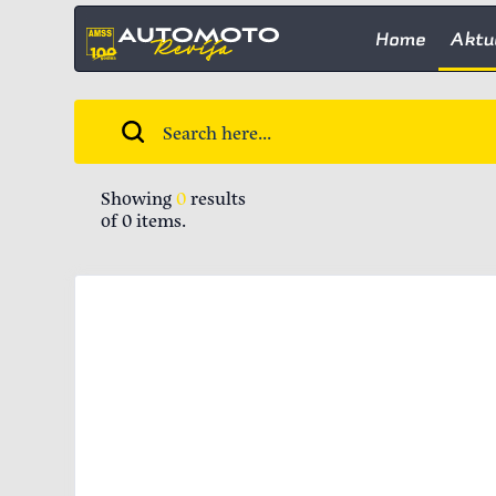
Home
Aktu
Showing
0
results
of
0
items.