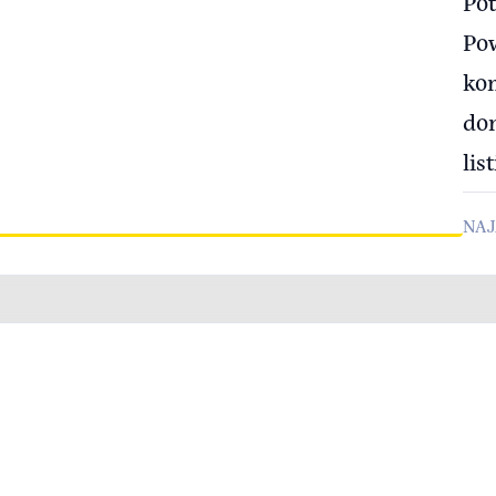
Pot
Pow
ko
do
list
NAJ