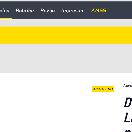
elno
Rubrike
Revija
Impresum
AMSS
Augu
AKTUELNO
D
L
n