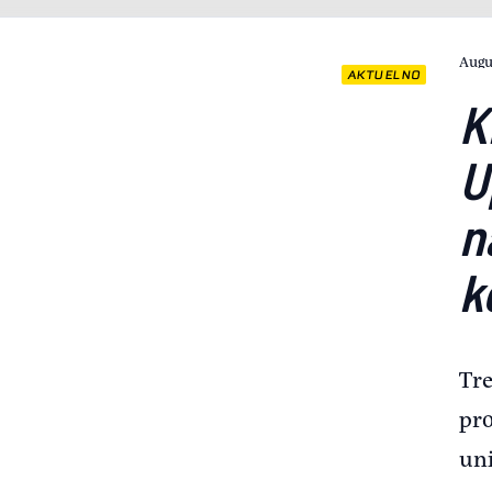
Augu
AKTUELNO
K
U
n
k
Tre
pr
uni