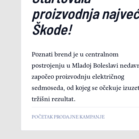
proizvodnja najve
Škode!
Poznati brend je u centralnom
postrojenju u Mladoj Boleslavi nedav
započeo proizvodnju električnog
sedmoseda, od kojeg se očekuje izuze
tržišni rezultat.
POČETAK PRODAJNE KAMPANJE