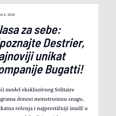
st 6, 2026
lasa za sebe:
poznajte Destrier,
ajnoviji unikat
ompanije Bugatti!
ći model ekskluzivnog Solitaire
ograma donosi monstruoznu snagu,
katna rešenja i najprestižniji imidž u