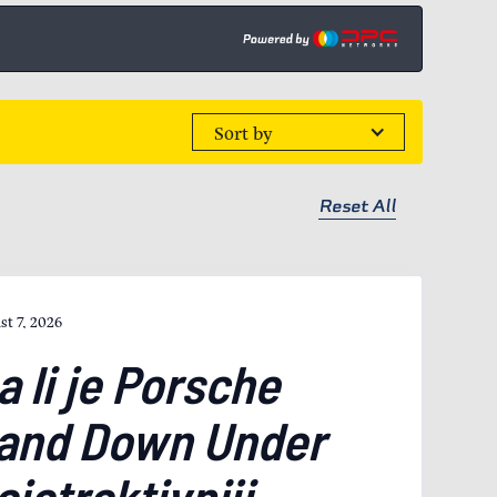
Sort by
Reset All
st 7, 2026
a li je Porsche
and Down Under
ajatraktivniji