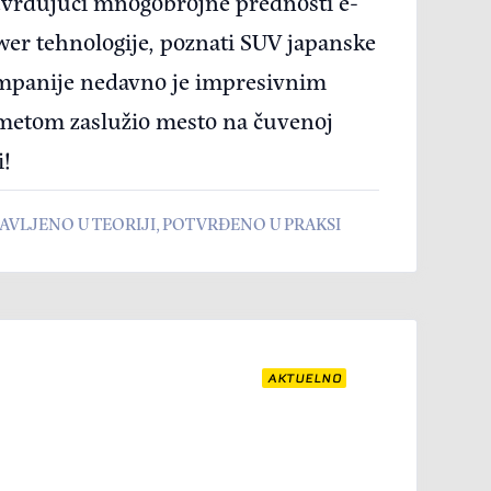
vrđujući mnogobrojne prednosti e-
er tehnologije, poznati SUV japanske
mpanije nedavno je impresivnim
metom zaslužio mesto na čuvenoj
i!
AVLJENO U TEORIJI, POTVRĐENO U PRAKSI
AKTUELNO