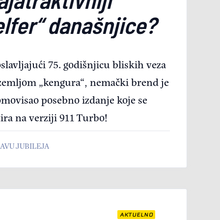
elfer“ današnjice?
slavljajući 75. godišnjicu bliskih veza
zemljom „kengura“, nemački brend je
movisao posebno izdanje koje se
ira na verziji 911 Turbo!
LAVU JUBILEJA
AKTUELNO