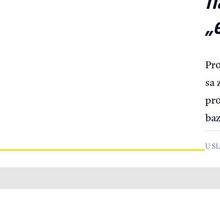
„
Pro
sa 
pro
baz
U S