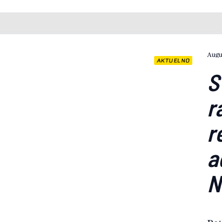
Augu
AKTUELNO
S
r
r
a
N