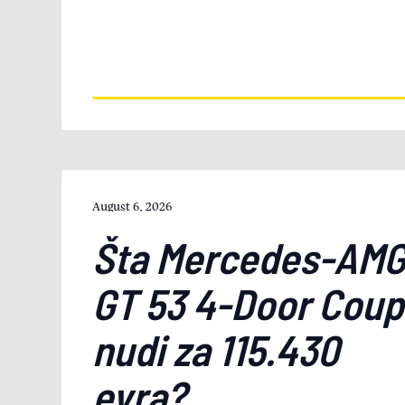
August 6, 2026
Šta Mercedes-AM
GT 53 4-Door Cou
nudi za 115.430
evra?