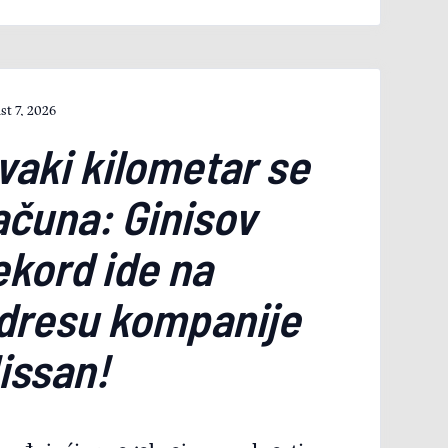
st 7, 2026
vaki kilometar se
ačuna: Ginisov
ekord ide na
dresu kompanije
issan!