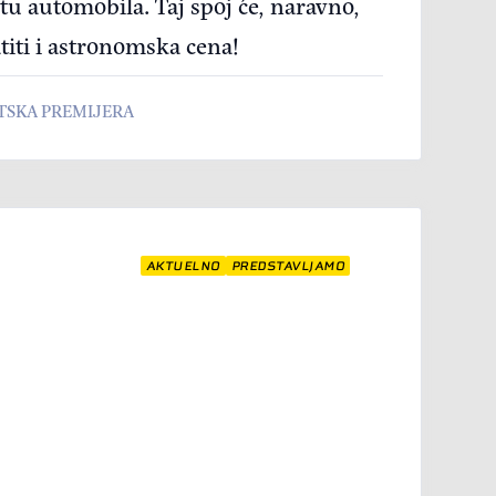
tu automobila. Taj spoj će, naravno,
titi i astronomska cena!
TSKA PREMIJERA
AKTUELNO
PREDSTAVLJAMO