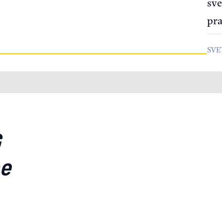
sve
pra
SVE
G
pe