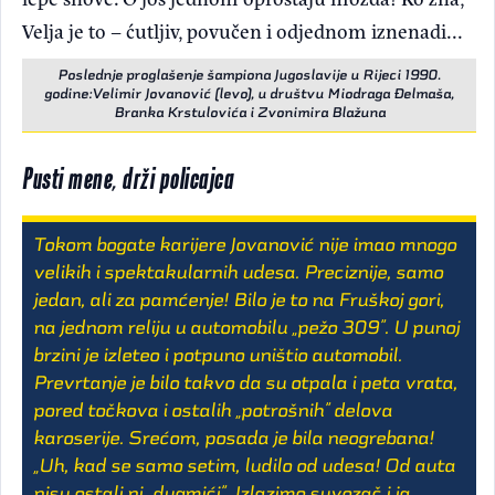
Velja je to – ćutljiv, povučen i odjednom iznenadi...
Poslednje proglašenje šampiona Jugoslavije u Rijeci 1990.
godine:Velimir Jovanović (levo), u društvu Miodraga Đelmaša,
Branka Krstulovića i Zvonimira Blažuna
Pusti mene, drži policajca
Tokom bogate karijere Jovanović nije imao mnogo
velikih i spektakularnih udesa. Preciznije, samo
jedan, ali za pamćenje! Bilo je to na Fruškoj gori,
na jednom reliju u automobilu „pežo 309”. U punoj
brzini je izleteo i potpuno uništio automobil.
Prevrtanje je bilo takvo da su otpala i peta vrata,
pored točkova i ostalih „potrošnih” delova
karoserije. Srećom, posada je bila neogrebana!
„Uh, kad se samo setim, ludilo od udesa! Od auta
nisu ostali ni „dugmići”. Izlazimo suvozač i ja,