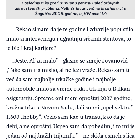
Poslednja trka pred prinudnu penziju usled ozbiljnih
zdravstvenih problema: Velimir Jovanović na brdskoj trci u
Žagubici 2006. godine, u „VW polo” 1.4
– Rekao si nam da je te godine i zdravlje popustilo,
imao si intervenciju i ugradnju srčanih stentova, to
je bio i kraj karijere?
„Jeste. Al’ za malo” – glasno se smeje Jovanović.
„Tako sam i ja mislio, al ne lezi vraže. Rekao sam ti
već da sam najbolje trkačke godine i najbolje
automobile imao za vreme rada i trkanja u Balkan
osiguranju. Spreme oni meni oproštaj 2007. godine,
kružna trka u Novom Sadu, dali su mi „opel vektru”
1.600 „hobby”. Vozio sam kao u transu, kao da je
debi, a ne oproštaj. Uspeo sam da pobedim, i to mi je
jedan od najdražih trijumfa.” – ne skida osmeh s lica