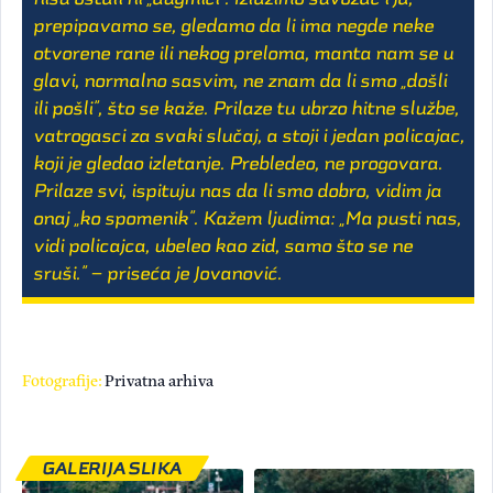
prepipavamo se, gledamo da li ima negde neke
otvorene rane ili nekog preloma, manta nam se u
glavi, normalno sasvim, ne znam da li smo „došli
ili pošli”, što se kaže. Prilaze tu ubrzo hitne službe,
vatrogasci za svaki slučaj, a stoji i jedan policajac,
koji je gledao izletanje. Prebledeo, ne progovara.
Prilaze svi, ispituju nas da li smo dobro, vidim ja
onaj „ko spomenik”. Kažem ljudima: „Ma pusti nas,
vidi policajca, ubeleo kao zid, samo što se ne
sruši.” – priseća je Jovanović.
Fotografije:
Privatna arhiva
GALERIJA SLIKA