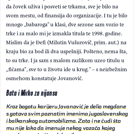
da čovek uživa i posveti se trkama, sve je bilo na
svom mestu, od finansija do organizacije. I tu je bilo
mnogo „babaroga” u klasi, dve sezone sam vozio te
trke i za malo mi je izmakla titula te 1998. godine.
Mislim da je Đefi (Milutin Vušurovič, prim. aut.) na
kraju bio za bod ili dva uspešniji. Pošteno, nema šta,
to su trke. I ja sam s malom razlikom uzeo titulu u
„fićama”, sve to u životu ide u krug.” – s neizbežnim
osmehom konstatuje Jovanović.
Bata i Mirko za nijansu
Kroz bogatu karijeru Jovanović je delio megdane
s gotovo svim poznatim imenima jugoslovenskog
i balkanskog automobilizma. Zato i ne čudi što
mu nije lako da imenuje nekog vozača kojeg