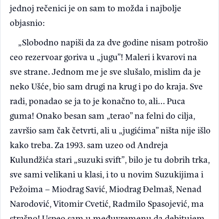
jednoj rečenici je on sam to možda i najbolje
objasnio:
„Slobodno napiši da za dve godine nisam potrošio
ceo rezervoar goriva u „jugu”! Maleri i kvarovi na
sve strane. Jednom me je sve slušalo, mislim da je
neko Ušće, bio sam drugi na krug i po do kraja. Sve
radi, ponadao se ja to je konačno to, ali... Puca
guma! Onako besan sam „terao” na felni do cilja,
završio sam čak četvrti, ali u „jugićima” ništa nije išlo
kako treba. Za 1993. sam uzeo od Andreja
Kulundžića stari „suzuki svift”, bilo je tu dobrih trka,
sve sami velikani u klasi, i to u novim Suzukijima i
Pežoima – Miodrag Savić, Miodrag Đelmaš, Nenad
Narodović, Vitomir Cvetić, Radmilo Spasojević, ma
strašno! Uspeo sam u međuvremenu da debitujem