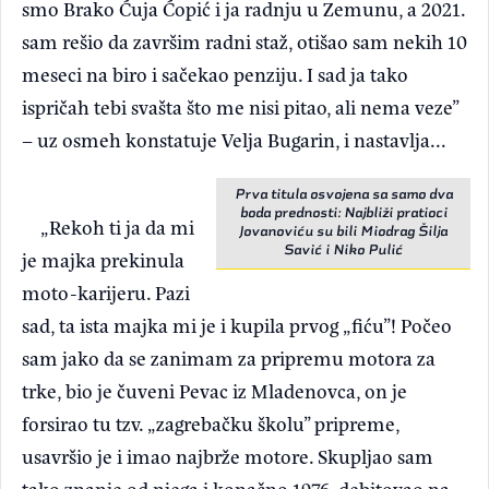
smo Brako Ćuja Ćopić i ja radnju u Zemunu, a 2021.
sam rešio da završim radni staž, otišao sam nekih 10
meseci na biro i sačekao penziju. I sad ja tako
ispričah tebi svašta što me nisi pitao, ali nema veze”
– uz osmeh konstatuje Velja Bugarin, i nastavlja...
Prva titula osvojena sa samo dva
boda prednosti: Najbliži pratioci
„Rekoh ti ja da mi
Jovanoviću su bili Miodrag Šilja
Savić i Niko Pulić
je majka prekinula
moto-karijeru. Pazi
sad, ta ista majka mi je i kupila prvog „fiću”! Počeo
sam jako da se zanimam za pripremu motora za
trke, bio je čuveni Pevac iz Mladenovca, on je
forsirao tu tzv. „zagrebačku školu” pripreme,
usavršio je i imao najbrže motore. Skupljao sam
tako znanje od njega i konačno 1976. debitovao na