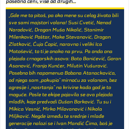
posebno ceni, više od drugih...
„Gde me to pitaš, pa oko mene su celog života bili
sve sami majstori volana! Susi Cvetić, Nenad
Narodović, Dragan Muša Nikolić, Stanimir
Milenković Poštar, Make Stevanović, Dragan
Zlatković, Ćuja Ćopić, naravno i veliki Ica
Matošević, to ti je onako na prvu. Pa onda ona
plejada crnogorskih asova: Bato Banićević, Goran
Asanović, Franjo Kunčer, Milutin Vušurović.
Posebno bih napomenuo Bobana Atanackovića,
od njega sam „pokupio” mirnoću za volanom, bez
agresije i „nasrtanja” na krivine kada god je to
moguće. Posle te ekipe pojavila se ova plejada
mlađih, koje predvodi Dušan Borković. Tu su i
Mikica Vesnić, Mirko Milovanović i Nikola
Miljković. Negde između te srednje i mlađe
generacije nalazi se i Ivan Mandić Ćima, baš je