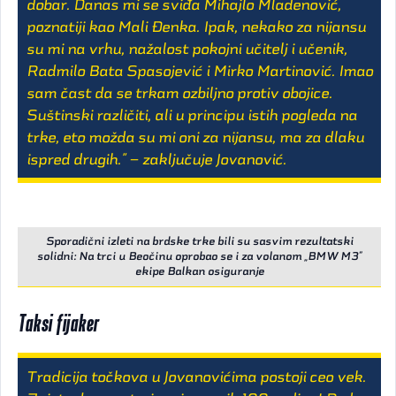
dobar. Danas mi se sviđa Mihajlo Mladenović,
poznatiji kao Mali Đenka. Ipak, nekako za nijansu
su mi na vrhu, nažalost pokojni učitelj i učenik,
Radmilo Bata Spasojević i Mirko Martinović. Imao
sam čast da se trkam ozbiljno protiv obojice.
Suštinski različiti, ali u principu istih pogleda na
trke, eto možda su mi oni za nijansu, ma za dlaku
ispred drugih.” – zaključuje Jovanović.
Sporadični izleti na brdske trke bili su sasvim rezultatski
solidni: Na trci u Beočinu oprobao se i za volanom „BMW M3”
ekipe Balkan osiguranje
Taksi fijaker
Tradicija točkova u Jovanovićima postoji ceo vek.