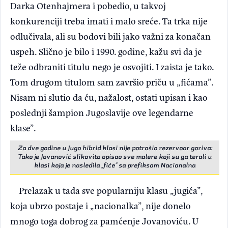
Darka Otenhajmera i pobedio, u takvoj
konkurenciji treba imati i malo sreće. Ta trka nije
odlučivala, ali su bodovi bili jako važni za konačan
uspeh. Slično je bilo i 1990. godine, kažu svi da je
teže odbraniti titulu nego je osvojiti. I zaista je tako.
Tom drugom titulom sam završio priču u „fićama”.
Nisam ni slutio da ću, nažalost, ostati upisan i kao
poslednji šampion Jugoslavije ove legendarne
klase”.
Za dve godine u Jugo hibrid klasi nije potrošio rezervoar goriva:
Tako je Jovanović slikovito opisao sve malere koji su ga terali u
klasi koja je nasledila „fiće” sa prefiksom Nacionalna
Prelazak u tada sve popularniju klasu „jugića”,
koja ubrzo postaje i „nacionalka”, nije donelo
mnogo toga dobrog za pamćenje Jovanoviću. U