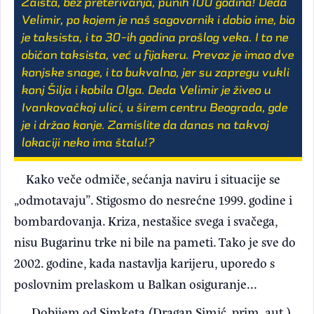
Zaista, bez preterivanja, punih 100 godina! Deda
Velimir, po kojem je naš sagovornik i dobio ime, bio
je taksista, i to 30-ih godina prošlog veka. I to ne
običan taksista, već u fijakeru. Prevoz je imao dve
konjske snage, i to bukvalno, jer su zapregu vukli
konj Šilja i kobila Olga. Deda Velimir je živeo u
Ivankovačkoj ulici, u širem centru Beograda, gde
je i držao konje. Zamislite da danas na takvoj
lokaciji neko ima štalu!?
Kako veče odmiče, sećanja naviru i situacije se
„odmotavaju”. Stigosmo do nesrećne 1999. godine i
bombardovanja. Kriza, nestašice svega i svačega,
nisu Bugarinu trke ni bile na pameti. Tako je sve do
2002. godine, kada nastavlja karijeru, uporedo s
poslovnim prelaskom u Balkan osiguranje...
„Dobijem od Simketa (Dragan Simić, prim. aut.)