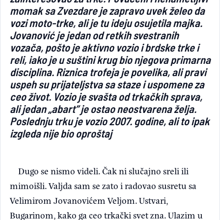
momak sa Zvezdare je zapravo uvek želeo da
vozi moto-trke, ali je tu ideju osujetila majka.
Jovanović je jedan od retkih svestranih
vozača, pošto je aktivno vozio i brdske trke i
reli, iako je u suštini krug bio njegova primarna
disciplina. Riznica trofeja je povelika, ali pravi
uspeh su prijateljstva sa staze i uspomene za
ceo život. Vozio je svašta od trkačkih sprava,
ali jedan „abart” je ostao neostvarena želja.
Poslednju trku je vozio 2007. godine, ali to ipak
izgleda nije bio oproštaj
Dugo se nismo videli. Čak ni slučajno sreli ili
mimoišli. Valjda sam se zato i radovao susretu sa
Velimirom Jovanovićem Veljom. Ustvari,
Bugarinom, kako ga ceo trkački svet zna. Ulazim u