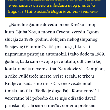
je jednostavno zvao u mladosti svog prijatelja
Bugarin. I tako ostade Bugarin za vek i vjekove.
„Naredne godine dovedu mene Krečko i moj
kum, Ljuba Nos, u moćnu Crvenu zvezdu. Igrom
slučaja za 1988. godinu dobijem nekog slupanog
Susijevog (Vitomir Cvetić, pri. aut.) „fikusa” i
napravimo pristojan automobil. I tako dođe ta 1989.
godina, kada sam osvojio prvu titulu, odlične trke,
konkurencija neverovatna, Narodović vicešampion,
a Niko Pulić treće mesto. Svi se sećaju te trke u
Kraljevu, kada smo mi iz Crvene zvezde imali
timsku taktiku. Vodio je dugo Paja Komnenović i
verovatno bi i pobedio da se nije odšrafio davač
pritiska ulja. Ja sam u međuvremenu pretekao