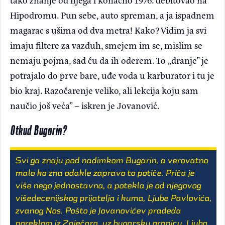
Hipodromu. Pun sebe, auto spreman, a ja ispadnem
magarac s ušima od dva metra! Kako? Vidim ja svi
imaju filtere za vazduh, smejem im se, mislim se
nemaju pojma, sad ću da ih oderem. To „dranje” je
potrajalo do prve bare, uđe voda u karburator i tu je
bio kraj. Razočarenje veliko, ali lekcija koju sam
naučio još veća” – iskren je Jovanović.
Otkud Bugarin?
Svi ga znaju pod nadimkom Bugarin, a verovatno
malo ko zna odakle zapravo to potiče. Priča je
više nego jednostavna, a potekla je od njegovog
višedecenijskog prijatelja i kuma, Ljube Pavlovića,
zvanog Nos. Pošto je Jovanovićev pradeda
poreklom iz Zaječara, uz bugarsku granicu, Ljuba