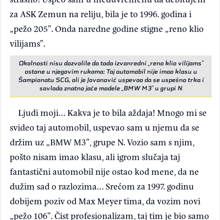
za ASK Zemun na reliju, bila je to 1996. godina i
„pežo 205”. Onda naredne godine stigne „reno klio
vilijams”.
Okolnosti nisu dozvolile da tada izvanredni „reno klio vilijams”
ostane u njegovim rukama: Taj automobil nije imao klasu u
Šampionatu SCG, ali je Jovanović uspevao da se uspešno trka i
savlada znatno jače modele „BMW M3” u grupi N
Ljudi moji... Kakva je to bila aždaja! Mnogo mi se
svideo taj automobil, uspevao sam u njemu da se
držim uz „BMW M3”, grupe N. Vozio sam s njim,
pošto nisam imao klasu, ali igrom slučaja taj
fantastični automobil nije ostao kod mene, da ne
dužim sad o razlozima... Srećom za 1997. godinu
dobijem poziv od Max Meyer tima, da vozim novi
„pežo 106”. Čist profesionalizam, taj tim je bio samo