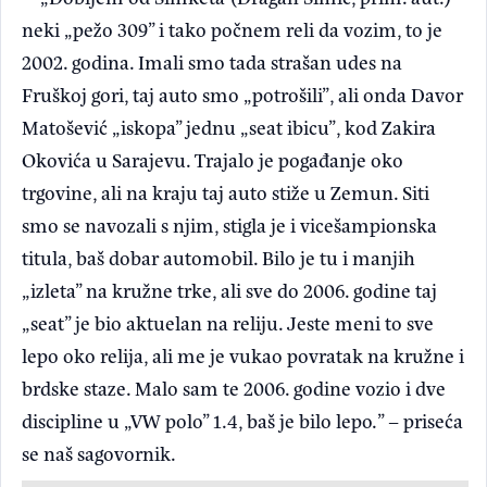
neki „pežo 309” i tako počnem reli da vozim, to je
2002. godina. Imali smo tada strašan udes na
Fruškoj gori, taj auto smo „potrošili”, ali onda Davor
Matošević „iskopa” jednu „seat ibicu”, kod Zakira
Okovića u Sarajevu. Trajalo je pogađanje oko
trgovine, ali na kraju taj auto stiže u Zemun. Siti
smo se navozali s njim, stigla je i vicešampionska
titula, baš dobar automobil. Bilo je tu i manjih
„izleta” na kružne trke, ali sve do 2006. godine taj
„seat” je bio aktuelan na reliju. Jeste meni to sve
lepo oko relija, ali me je vukao povratak na kružne i
brdske staze. Malo sam te 2006. godine vozio i dve
discipline u „VW polo” 1.4, baš je bilo lepo.” – priseća
se naš sagovornik.