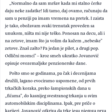
„Normalno da sam mršav kada mi stalno ćerke
daju neke zadatke! Idi tamo, daj ovamo, računaju da
sam u penziji pa imam vremena na pretek. I zaista
je tako, obožavam svaki trenutak proveden sa
unukom, ništa mi nije teško. Ponosan na decu, ali i
na zetove, imam što ja volim da kažem „nebeske”
zetove. Znaš zašto? Pa jedan je pilot, a drugi pop.
Odlični momci” – kroz smeh ukratko Jovanović
opisuje ovozemaljske penzionerske dane.
Pošto smo se godinama, pa čak i decenijama
družili, lagano evociramo uspomene, od prvih
trkačkih koraka, preko šampionskih dana u
„fićama”, do kasnijeg svestranog trkanja u svim
automobilskim disciplinama. Ipak, pre priče o
karijeri, Jovanović otkriva da trke jesu njegova prva