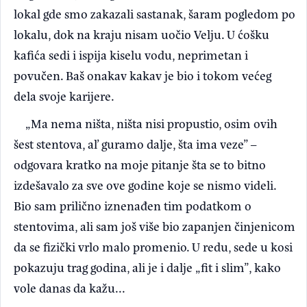
lokal gde smo zakazali sastanak, šaram pogledom po
lokalu, dok na kraju nisam uočio Velju. U ćošku
kafića sedi i ispija kiselu vodu, neprimetan i
povučen. Baš onakav kakav je bio i tokom većeg
dela svoje karijere.
„Ma nema ništa, ništa nisi propustio, osim ovih
šest stentova, al’ guramo dalje, šta ima veze” –
odgovara kratko na moje pitanje šta se to bitno
izdešavalo za sve ove godine koje se nismo videli.
Bio sam prilično iznenađen tim podatkom o
stentovima, ali sam još više bio zapanjen činjenicom
da se fizički vrlo malo promenio. U redu, sede u kosi
pokazuju trag godina, ali je i dalje „fit i slim”, kako
vole danas da kažu...