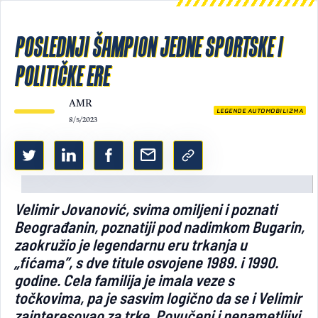
Light/Dark mode
POSLEDNJI ŠAMPION JEDNE SPORTSKE I
POLITIČKE ERE
AMR
LEGENDE AUTOMOBILIZMA
8/5/2023
Velimir Jovanović, svima omiljeni i poznati
Beograđanin, poznatiji pod nadimkom Bugarin,
zaokružio je legendarnu eru trkanja u
„fićama”, s dve titule osvojene 1989. i 1990.
godine. Cela familija je imala veze s
točkovima, pa je sasvim logično da se i Velimir
zainteresovao za trke. Povučeni i nenametljivi