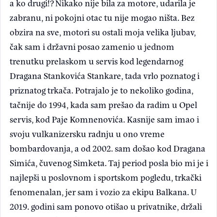
a ko drugi!? Nikako nije bila za motore, udarila je
zabranu, ni pokojni otac tu nije mogao ništa. Bez
obzira na sve, motori su ostali moja velika ljubav,
čak sam i državni posao zamenio u jednom
trenutku prelaskom u servis kod legendarnog
Dragana Stankovića Stankare, tada vrlo poznatog i
priznatog trkača. Potrajalo je to nekoliko godina,
tačnije do 1994, kada sam prešao da radim u Opel
servis, kod Paje Komnenovića. Kasnije sam imao i
svoju vulkanizersku radnju u ono vreme
bombardovanja, a od 2002. sam došao kod Dragana
Simića, čuvenog Simketa. Taj period posla bio mi je i
najlepši u poslovnom i sportskom pogledu, trkački
fenomenalan, jer sam i vozio za ekipu Balkana. U
2019. godini sam ponovo otišao u privatnike, držali