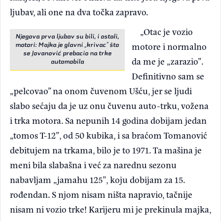
ljubav, ali one na dva točka zapravo.
„Otac je vozio
Njegova prva ljubav su bili, i ostali,
motore i normalno
motori: Majka je glavni „krivac” što
se Jovanović prebacio na trke
da me je „zarazio”.
automobila
Definitivno sam se
„pelcovao” na onom čuvenom Ušću, jer se ljudi
slabo sećaju da je uz onu čuvenu auto-trku, vožena
i trka motora. Sa nepunih 14 godina dobijam jedan
„tomos T-12”, od 50 kubika, i sa braćom Tomanović
debitujem na trkama, bilo je to 1971. Ta mašina je
meni bila slabašna i već za narednu sezonu
nabavljam „jamahu 125”, koju dobijam za 15.
rođendan. S njom nisam ništa napravio, tačnije
nisam ni vozio trke! Karijeru mi je prekinula majka,