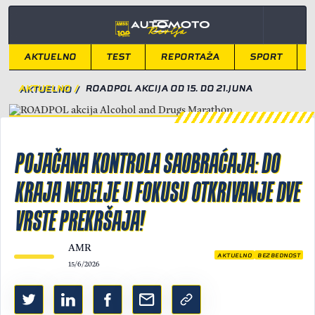
AKTUELNO
TEST
REPORTAŽA
SPORT
AKTUELNO
/
ROADPOL AKCIJA OD 15. DO 21.JUNA
POJAČANA KONTROLA SAOBRAĆAJA: DO
KRAJA NEDELJE U FOKUSU OTKRIVANJE DVE
VRSTE PREKRŠAJA!
AMR
AKTUELNO
BEZBEDNOST
15/6/2026