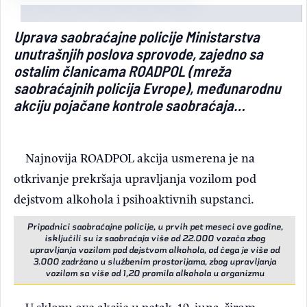
Light/Dark mode
Uprava saobraćajne policije Ministarstva
unutrašnjih poslova sprovode, zajedno sa
ostalim članicama ROADPOL (mreža
saobraćajnih policija Evrope), međunarodnu
akciju pojačane kontrole saobraćaja…
Najnovija ROADPOL akcija usmerena je na
otkrivanje prekršaja upravljanja vozilom pod
dejstvom alkohola i psihoaktivnih supstanci.
Pripadnici saobraćajne policije, u prvih pet meseci ove godine,
isključili su iz saobraćaja više od 22.000 vozača zbog
upravljanja vozilom pod dejstvom alkohola, od čega je više od
3.000 zadržano u službenim prostorijama, zbog upravljanja
vozilom sa više od 1,20 promila alkohola u organizmu
U sklopu ove akcije u petak, 19. juna, širom