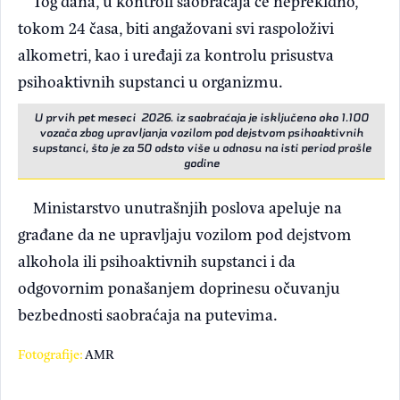
Tog dana, u kontroli saobraćaja će neprekidno,
tokom 24 časa, biti angažovani svi raspoloživi
alkometri, kao i uređaji za kontrolu prisustva
psihoaktivnih supstanci u organizmu.
U prvih pet meseci 2026. iz saobraćaja je isključeno oko 1.100
vozača zbog upravljanja vozilom pod dejstvom psihoaktivnih
supstanci, što je za 50 odsto više u odnosu na isti period prošle
godine
Ministarstvo unutrašnjih poslova apeluje na
građane da ne upravljaju vozilom pod dejstvom
alkohola ili psihoaktivnih supstanci i da
odgovornim ponašanjem doprinesu očuvanju
bezbednosti saobraćaja na putevima.
Fotografije:
AMR