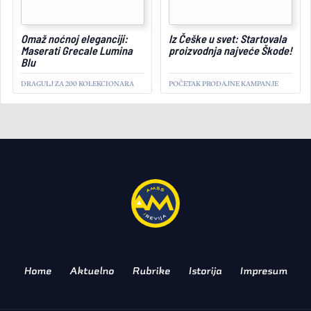
July 11, 2025
Omaž noćnoj eleganciji:
Iz Češke u svet: Startovala
Maserati Grecale Lumina
proizvodnja najveće Škode!
Blu
DRAGULJ ZA 200 KOLEKCIONARA
POČETAK PRODAJNE KAMPANJE
AKTUELNO
Električni maratonac:
Američki Lucid oborio
Ginisov rekord!
AIR GRAND TOURING POMERA
GRANICE AUTONOMIJE
Home
Aktuelno
Rubrike
Istorija
Impresum