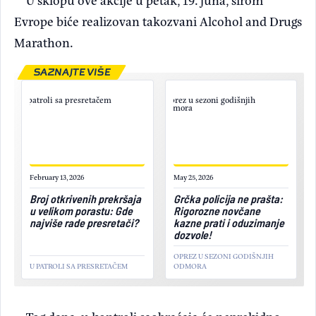
Evrope biće realizovan takozvani Alcohol and Drugs
Marathon.
SAZNAJTE VIŠE
February 13, 2026
May 25, 2026
Broj otkrivenih prekršaja
Grčka policija ne prašta:
u velikom porastu: Gde
Rigorozne novčane
najviše rade presretači?
kazne prati i oduzimanje
dozvole!
OPREZ U SEZONI GODIŠNJIH
U PATROLI SA PRESRETAČEM
ODMORA