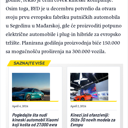
Osim toga, BYD je u decembru potvrdio da otvara
svoju prvu evropsku fabriku putničkih automobila
u Segedinu u Mađarskoj, gde će proizvoditi potpuno
električne automobile i plug-in hibride za evropsko
tržište. Planirana godišnja proizvodnja biće 150.000
sa mogućnošću proširenja na 300.000 vozila.
SAZNAJTE VIŠE
April 4, 2024
April 2, 2024
Pogledajte šta nudi
Kinezi još ofanzivniji:
kineski automobil Xiaomi
Stiže 30 novih modela za
koji košta od 27.000 evra
Evropu