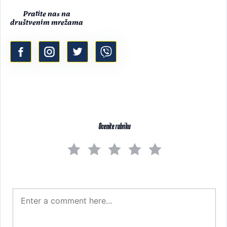
Pratite nas na
društvenim mrežama
Ocenite rubriku