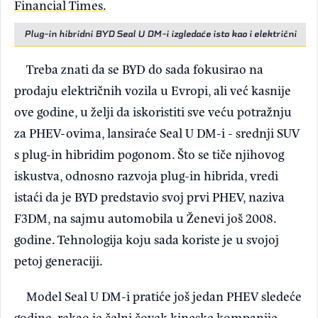
Financial Times.
Plug-in hibridni BYD Seal U DM-i izgledaće isto kao i električni
Treba znati da se BYD do sada fokusirao na
prodaju električnih vozila u Evropi, ali već kasnije
ove godine, u želji da iskoristiti sve veću potražnju
za PHEV-ovima, lansiraće Seal U DM-i - srednji SUV
s plug-in hibridim pogonom. Što se tiče njihovog
iskustva, odnosno razvoja plug-in hibrida, vredi
istaći da je BYD predstavio svoj prvi PHEV, naziva
F3DM, na sajmu automobila u Ženevi još 2008.
godine. Tehnologija koju sada koriste je u svojoj
petoj generaciji.
Model Seal U DM-i pratiće još jedan PHEV sledeće
godine, rekao je čelni čovek kineske kompanije.