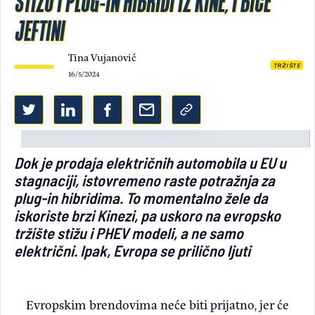
STIŽU I PLUG-IN HIBRIDI IZ KINE, I BIĆE
JEFTINI
Light/Dark mode
Tina Vujanović
TRŽIŠTE
16/5/2024
Dok je prodaja električnih automobila u EU u
stagnaciji, istovremeno raste potražnja za
plug-in hibridima. To momentalno žele da
iskoriste brzi Kinezi, pa uskoro na evropsko
tržište stižu i PHEV modeli, a ne samo
električni. Ipak, Evropa se prilično ljuti
Evropskim brendovima neće biti prijatno, jer će