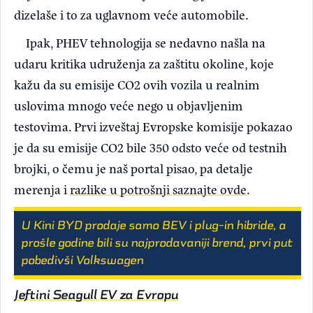
dizelaše i to za uglavnom veće automobile.
Ipak, PHEV tehnologija se nedavno našla na
udaru kritika udruženja za zaštitu okoline, koje
kažu da su emisije CO2 ovih vozila u realnim
uslovima mnogo veće nego u objavljenim
testovima. Prvi izveštaj Evropske komisije pokazao
je da su emisije CO2 bile 350 odsto veće od testnih
brojki, o čemu je naš portal pisao, pa detalje
merenja i
razlike u potrošnji saznajte ovde
.
U Kini BYD prodaje samo BEV i plug-in hibride, a
prošle godine bili su najprodavaniji brend, prvi put
pobedivši Volkswagen
Jeftini Seagull EV za Evropu