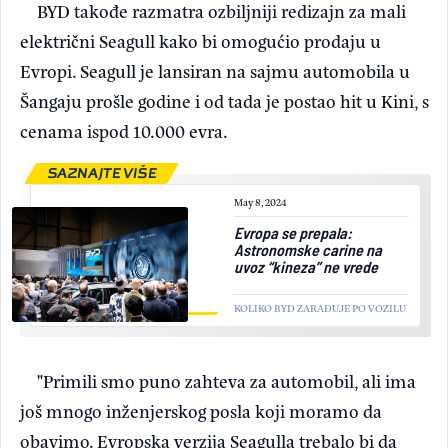
BYD takođe razmatra ozbiljniji redizajn za mali
električni Seagull kako bi omogućio prodaju u
Evropi. Seagull je lansiran na sajmu automobila u
Šangaju prošle godine i od tada je postao hit u Kini, s
cenama ispod 10.000 evra.
SAZNAJTE VIŠE
May 8, 2024
Evropa se prepala:
Astronomske carine na
uvoz “kineza” ne vrede
KOLIKO BYD ZARAĐUJE PO VOZILU
"Primili smo puno zahteva za automobil, ali ima
još mnogo inženjerskog posla koji moramo da
obavimo. Evropska verzija Seagulla trebalo bi da