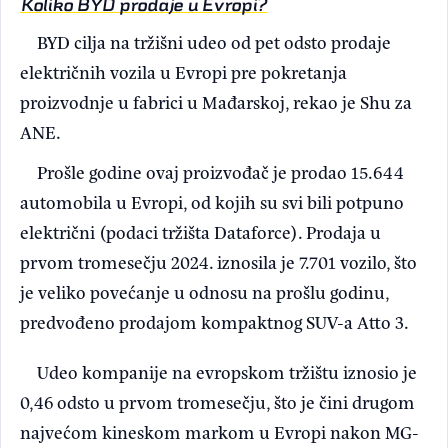
Koliko BYD prodaje u Evropi?
BYD cilja na tržišni udeo od pet odsto prodaje
električnih vozila u Evropi pre pokretanja
proizvodnje u fabrici u Mađarskoj, rekao je Shu za
ANE.
Prošle godine ovaj proizvođač je prodao 15.644
automobila u Evropi, od kojih su svi bili potpuno
električni (podaci tržišta Dataforce). Prodaja u
prvom tromesečju 2024. iznosila je 7.701 vozilo, što
je veliko povećanje u odnosu na prošlu godinu,
predvođeno prodajom kompaktnog SUV-a Atto 3.
Udeo kompanije na evropskom tržištu iznosio je
0,46 odsto u prvom tromesečju, što je čini drugom
najvećom kineskom markom u Evropi nakon MG-