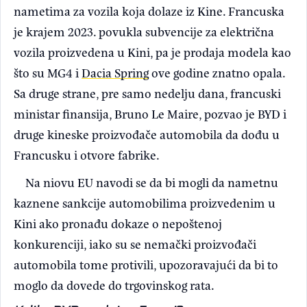
nametima za vozila koja dolaze iz Kine. Francuska
je krajem 2023. povukla subvencije za električna
vozila proizvedena u Kini, pa je prodaja modela kao
što su MG4 i
Dacia Spring
ove godine znatno opala.
Sa druge strane, pre samo nedelju dana, francuski
ministar finansija, Bruno Le Maire, pozvao je BYD i
druge kineske proizvođače automobila da dođu u
Francusku i otvore fabrike.
Na niovu EU navodi se da bi mogli da nametnu
kaznene sankcije automobilima proizvedenim u
Kini ako pronađu dokaze o nepoštenoj
konkurenciji, iako su se nemački proizvođači
automobila tome protivili, upozoravajući da bi to
moglo da dovede do trgovinskog rata.