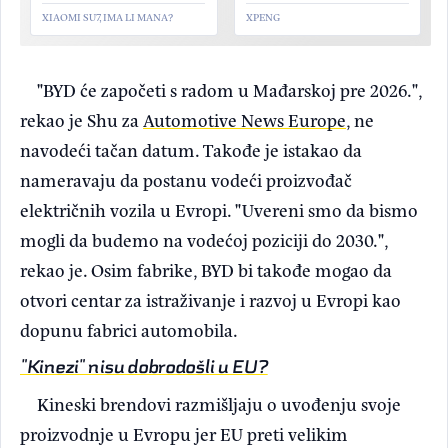
XIAOMI SU7, IMA LI MANA?
XPENG
"BYD će započeti s radom u Mađarskoj pre 2026.",
rekao je Shu za
Automotive News Europe
, ne
navodeći tačan datum. Takođe je istakao da
nameravaju da postanu vodeći proizvođač
električnih vozila u Evropi. "Uvereni smo da bismo
mogli da budemo na vodećoj poziciji do 2030.",
rekao je. Osim fabrike, BYD bi takođe mogao da
otvori centar za istraživanje i razvoj u Evropi kao
dopunu fabrici automobila.
"Kinezi" nisu dobrodošli u EU?
Kineski brendovi razmišljaju o uvođenju svoje
proizvodnje u Evropu jer EU preti velikim