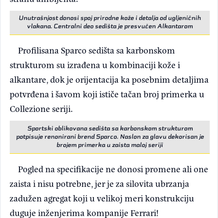
Unutrašnjost donosi spoj prirodne kože i detalja od ugljeničnih
vlakana. Centralni deo sedišta je presvučen Alkantarom
Profilisana Sparco sedišta sa karbonskom
strukturom su izrađena u kombinaciji kože i
alkantare, dok je orijentacija ka posebnim detaljima
potvrđena i šavom koji ističe tačan broj primerka u
Collezione seriji.
Sportski oblikovana sedišta sa karbonskom strukturom
potpisuje renonirani brend Sparco. Naslon za glavu dekorisan je
brojem primerka u zaista maloj seriji
Pogled na specifikacije ne donosi promene ali one
zaista i nisu potrebne, jer je za silovita ubrzanja
zadužen agregat koji u velikoj meri konstrukciju
duguje inženjerima kompanije Ferrari!