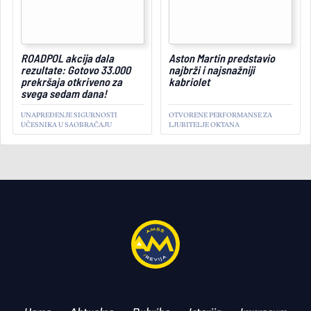
ROADPOL akcija dala
Aston Martin predstavio
February 27, 2026
rezultate: Gotovo 33.000
najbrži i najsnažniji
prekršaja otkriveno za
kabriolet
svega sedam dana!
UNAPREĐENJE SIGURNOSTI
OTVORENE PERFORMANSE ZA
UČESNIKA U SAOBRAĆAJU
LJUBITELJE OKTANA
AKTUELNO
Stellantis izgubio 22,3
milijarde evra: Sledi
zaokret u EV strategiji
FORSIRANA ELEKTRIFIKACIJA
DOLAZI NA NAPLATU