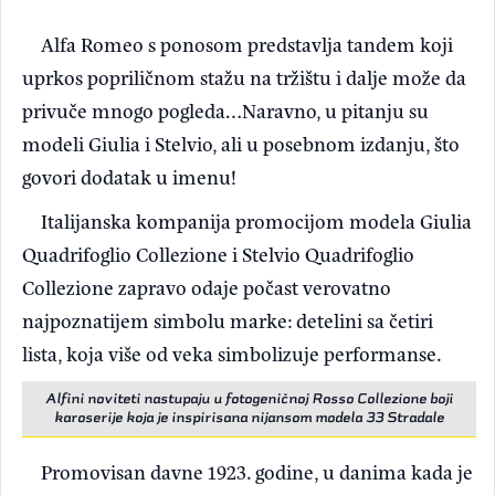
Alfa Romeo s ponosom predstavlja tandem koji
uprkos popriličnom stažu na tržištu i dalje može da
privuče mnogo pogleda…Naravno, u pitanju su
modeli Giulia i Stelvio, ali u posebnom izdanju, što
govori dodatak u imenu!
Italijanska kompanija promocijom modela Giulia
Quadrifoglio Collezione i Stelvio Quadrifoglio
Collezione zapravo odaje počast verovatno
najpoznatijem simbolu marke: detelini sa četiri
lista, koja više od veka simbolizuje performanse.
Alfini noviteti nastupaju u fotogeničnoj Rosso Collezione boji
karoserije koja je inspirisana nijansom modela 33 Stradale
Promovisan davne 1923. godine, u danima kada je