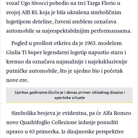
vozač Ugo Sivocci pobedio na trci Targa Florio u
svojoj Alfi RL koja je bila ukrašena simboličnim
logotipom deteline, čuveni amblem označava
automobile sa najrespektabilnijim performansama.
Pogled u prošlost otkriva da je 1963. modelom
Giulia Ti Super legendarni logotip napustio stazu i
krenuo da označava najsnažnije i najekskluzivnije
putničke automobile, što je ujedno bio i početak
nove ere.
Uprkos godinama Giulia je i danas primer skladnog dizajna i
sportske siluete
Simbolika brojeva je evidentna, pa će Alfa Romeo
novo Quadrifoglio Collezione izdanje ponuditi
upravo u 63 primerka. Iz dizajnerske perspektive