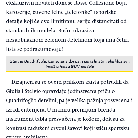
ekskluzivni noviteti donose Rosso Collezione boju
karoserije, čuvene felne „telefonke“ i sportske
detalje koji će ovu limitiranu seriju distancirati od
standardnih modela. Bočni ukrasi sa
nezaobilaznom zelenom detelinom koja ima četiri
lista se podrazumevaju!
Stelvio Quadrifoglio Collezione donosi sportski stil i ekskluzivni
imidž u klasu SUV modela
Dizajneri su se ovom prilikom zaista potrudili da
Giulia i Stelvio opravdaju jedinstvenu priču o
Quadrifoglio detelini, pa je velika pažnja posvećena i
izradi enterijera. U maniru premijum brenda,
instrument tabla presvučena je kožom, dok su za
kontrast zaduženi crveni šavovi koji ističu sportsku
stranu ambijenta.