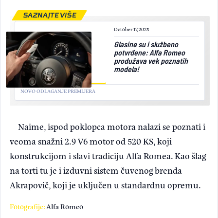
SAZNAJTE VIŠE
October 17, 2025
Glasine su i službeno
potvrđene: Alfa Romeo
produžava vek poznatih
modela!
NOVO ODLAGANJE PREMIJERA
Naime, ispod poklopca motora nalazi se poznati i
veoma snažni 2.9 V6 motor od 520 KS, koji
konstrukcijom i slavi tradiciju Alfa Romea. Kao šlag
na torti tu je i izduvni sistem čuvenog brenda
Akrapovič, koji je uključen u standardnu opremu.
Fotografije:
Alfa Romeo