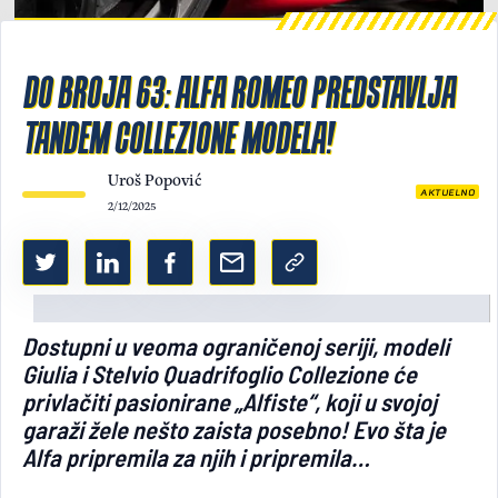
Light/Dark mode
DO BROJA 63: ALFA ROMEO PREDSTAVLJA
TANDEM COLLEZIONE MODELA!
Uroš Popović
AKTUELNO
2/12/2025
Dostupni u veoma ograničenoj seriji, modeli
Giulia i Stelvio Quadrifoglio Collezione će
privlačiti pasionirane „Alfiste“, koji u svojoj
garaži žele nešto zaista posebno! Evo šta je
Alfa pripremila za njih i pripremila…