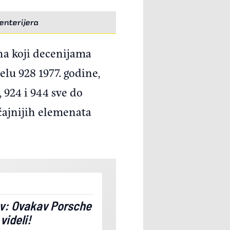
enterijera
ha koji decenijama
lu 928 1977. godine,
924 i 944 sve do
čajnijih elemenata
v: Ovakav Porsche
videli!