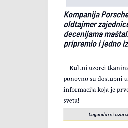
Kompanija Porsche ć
oldtajmer zajednice
decenijama maštali
pripremio i jedno i
Kultni uzorci tkanin
ponovno su dostupni u 
informacija koja je pr
sveta!
Legendarni uzorci