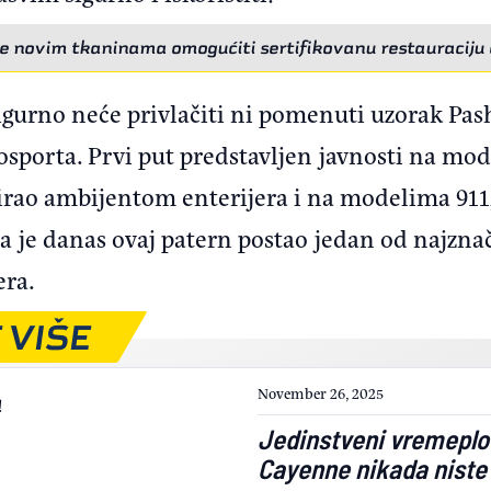
e novim tkaninama omogućiti sertifikovanu restauraciju 
igurno neće privlačiti ni pomenuti uzorak Pas
sporta. Prvi put predstavljen javnosti na mode
rao ambijentom enterijera i na modelima 911, 
a je danas ovaj patern postao jedan od najzna
era.
 VIŠE
November 26, 2025
Jedinstveni vremeplo
Cayenne nikada niste 