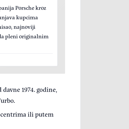
panija Porsche kroz
punjava kupcima
isao, najnoviji
a pleni originalnim
d davne 1974. godine,
Turbo.
 centrima ili putem