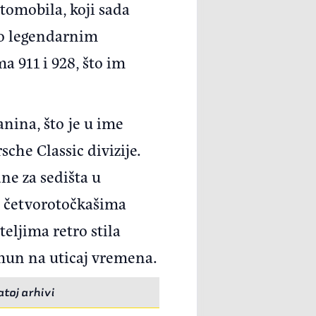
tomobila, koji sada
 o legendarnim
 911 i 928, što im
nina, što je u ime
sche Classic divizije.
dne za sedišta u
ju četvorotočkašima
eljima retro stila
 imun na uticaj vremena.
toj arhivi