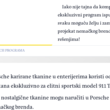
Iako nije tajna da kom
ekskluzivni program is
svaku moguću želju i zam
projekat nemačkog brend
rešenjima!
SCH PROGRAMA
sche karirane tkanine u enterijerima koristi o
tana ekskluzivno za elitni sportski model 911 
 nostalgične tkanine mogu naručiti u Porsche
ačkog brenda.