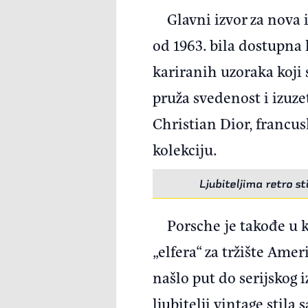
Glavni izvor za nova i
od 1963. bila dostupna 
kariranih uzoraka koji
pruža svedenost i izuze
Christian Dior, francus
kolekciju.
Ljubiteljima retro s
Porsche je takođe u k
„elfera“ za tržište Am
našlo put do serijskog i
ljubitelji vintage stila 