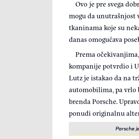
Ovo je pre svega dobr
mogu da unutrašnjost v
tkaninama koje su neka
danas omogućava pose
Prema očekivanjima, 
kompanije potvrdio i Ulr
Lutz je istakao da na t
automobilima, pa vrlo b
brenda Porsche. Upravo 
ponudi originalnu alter
Porsche j