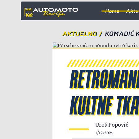
Home
Aktu
AKTUELNO
/
KOMADIĆ K
RETROMANI
KULTNE TKA
Uroš Popović
1/12/2025