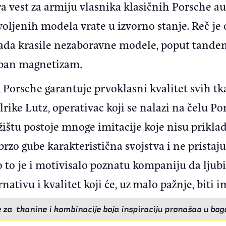
a vest za armiju vlasnika klasičnih Porsche au
oljenih modela vrate u izvorno stanje. Reč je
da krasile nezaboravne modele, poput tandema
ban magnetizam.
Porsche garantuje prvoklasni kvalitet svih tka
ike Lutz, operativac koji se nalazi na čelu Por
ržištu postoje mnoge imitacije koje nisu prikla
rzo gube karakteristična svojstva i ne prista
to je i motivisalo poznatu kompaniju da ljubit
nativu i kvalitet koji će, uz malo pažnje, biti
e za tkanine i kombinacije boja inspiraciju pronašao u boga