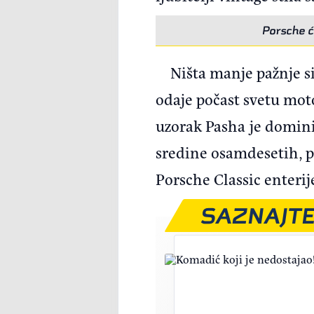
Porsche ć
Ništa manje pažnje s
odaje počast svetu moto
uzorak Pasha je domini
sredine osamdesetih, p
Porsche Classic enterij
SAZNAJTE