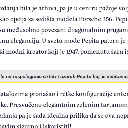
zdanja bila je arhiva, pa je u centru pažnje vol
kao opcija za sedišta modela Porsche 356. Pepit
 su međusobno povezani dijagonalnim prugama
tnu eleganciju. U svetu mode Pepita patern je
ki modni kreator koji je 1947. pomenutu šaru i
tila na raspolaganju će biti i uzorak Pepita koji je debitov
atalozima pronašao i retke konfiguracije enter
erike. Presvučeno elegantnim zelenim tartanom
zdanja pa je sada idealna prilika da se ova nepr
sasvim sigurno i iskoristiti!