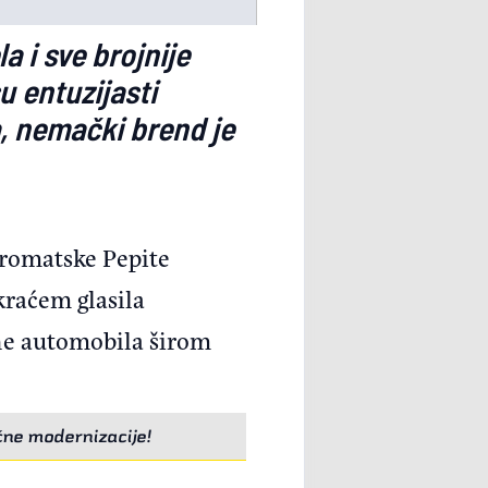
 i sve brojnije
u entuzijasti
, nemački brend je
hromatske Pepite
raćem glasila
che automobila širom
čne modernizacije!