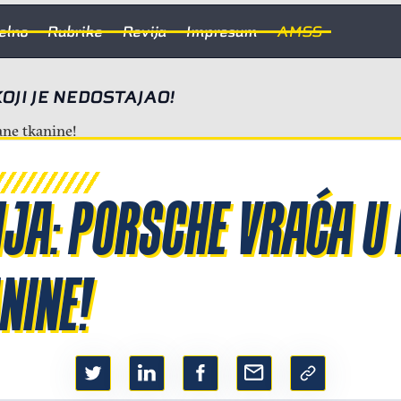
elno
Rubrike
Revija
Impresum
AMSS
OJI JE NEDOSTAJAO!
JA: PORSCHE VRAĆA U
NINE!