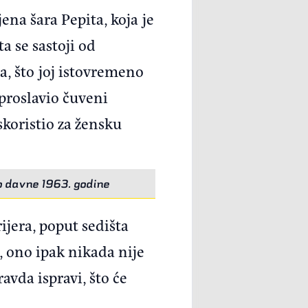
jena šara Pepita, koja je
a se sastoji od
, što joj istovremeno
 proslavio čuveni
skoristio za žensku
ao davne 1963. godine
ijera, poput sedišta
, ono ipak nikada nije
avda ispravi, što će