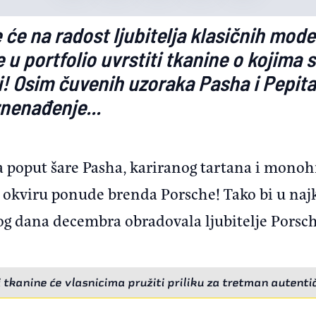
e na radost ljubitelja klasičnih modela
 u portfolio uvrstiti tkanine o kojima s
! Osim čuvenih uzoraka Pasha i Pepita
znenađenje...
a poput šare Pasha, kariranog tartana i mono
okviru ponude brenda Porsche! Tako bi u najk
vog dana decembra obradovala ljubitelje Pors
 tkanine će vlasnicima pružiti priliku za tretman autenti