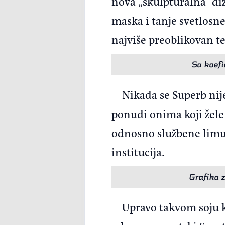
nova „skulpturalna” diz
maska i tanje svetlosn
najviše preoblikovan te
Sa koefi
Nikada se Superb nij
ponudi onima koji žele 
odnosno službene limuz
institucija.
Grafika 
Upravo takvom soju 