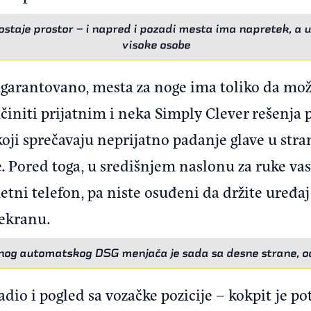
staje prostor – i napred i pozadi mesta ima napretek, a 
visoke osobe
garantovano, mesta za noge ima toliko da može
učiniti prijatnim i neka Simply Clever rešenja 
ji sprečavaju neprijatno padanje glave u str
 Pored toga, u središnjem naslonu za ruke vas
tni telefon, pa niste osuđeni da držite uređa
 ekranu.
og automatskog DSG menjača je sada sa desne strane, o
adio i pogled sa vozačke pozicije – kokpit je 