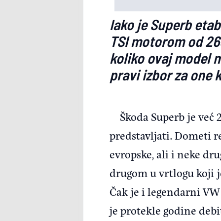
Iako je Superb etab
TSI motorom od 265
koliko ovaj model m
pravi izbor za one 
Škoda Superb je već 
predstavljati. Dometi r
evropske, ali i neke dr
drugom u vrtlogu koji 
Čak je i legendarni VW 
je protekle godine debit