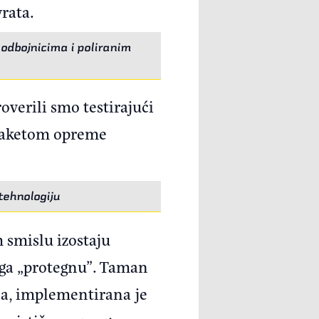
 vrata.
 odbojnicima i poliranim
overili smo testirajući
 paketom opreme
tehnologiju
 smislu izostaju
 ga „protegnu”. Taman
jna, implementirana je