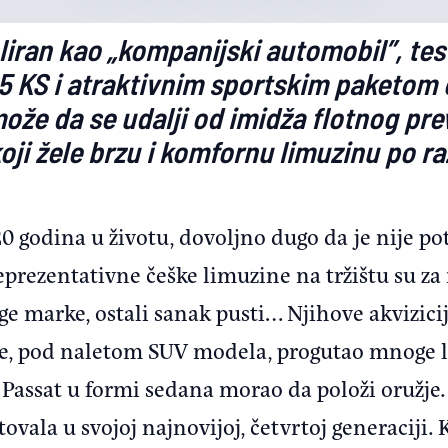
liran kao „kompanijski automobil”, tes
 KS i atraktivnim sportskim paketom
ože da se udalji od imidža flotnog pre
koji žele brzu i komfornu limuzinu po r
20 godina u životu, dovoljno dugo da je nije p
eprezentativne češke limuzine na tržištu su za
uge marke, ostali sanak pusti… Njihove akvizicij
je, pod naletom SUV modela, progutao mnoge l
Passat u formi sedana morao da položi oružje.
ovala u svojoj najnovijoj, četvrtoj generaciji. 