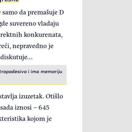
ne samo da premašuje D
gde suvereno vladaju
direktnih konkurenata,
reći, nepravedno je
e diskutuje…
ktropodesivo i ima memoriju
tavlja izuzetak. Otišlo
a sada iznosi – 645
kteristika kojom je