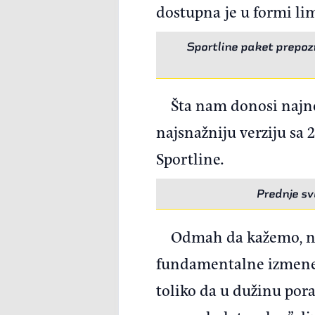
dostupna je u formi li
Sportline paket prepozn
Šta nam donosi najnov
najsnažniju verziju s
Sportline.
Prednje sv
Odmah da kažemo, nov
fundamentalne izmene. 
toliko da u dužinu pora