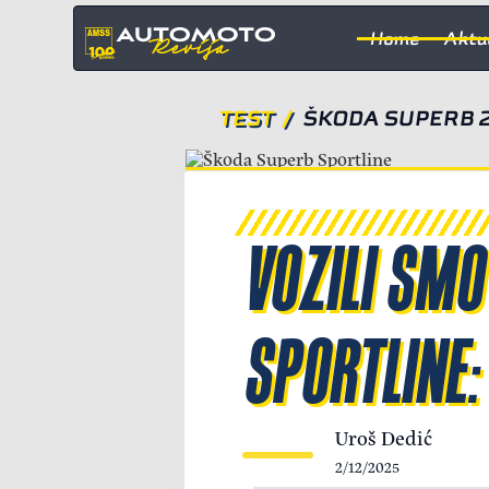
Home
Aktu
TEST
/
ŠKODA SUPERB 2.
VOZILI SM
SPORTLINE:
Uroš Dedić
2/12/2025