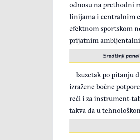
odnosu na prethodni mo
linijama i centralnim 
efektnom sportskom no
prijatnim ambijentaln
Središnji pane
Izuzetak po pitanju d
izražene bočne potpore 
reći i za instrument-tab
takva da u tehnološko