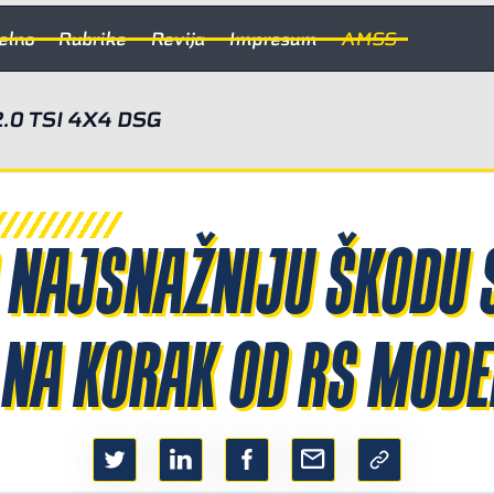
elno
Rubrike
Revija
Impresum
AMSS
0 TSI 4X4 DSG
O NAJSNAŽNIJU ŠKODU 
 NA KORAK OD RS MODE