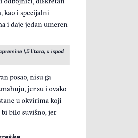
i odbojnici, diskretan
 kao i specijalni
ama i daje jedan umeren
apremine 1,5 litara, a ispod
ran posao, nisu ga
azmahuju, jer su i ovako
tane u okvirima koji
bi bilo suvišno, jer
 greške