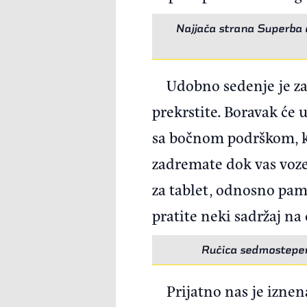
Najjača strana Superba o
Udobno sedenje je za
prekrstite. Boravak će 
sa bočnom podrškom, ko
zadremate dok vas voze.
za tablet, odnosno pame
pratite neki sadržaj na
Ručica sedmostepen
Prijatno nas je iznen