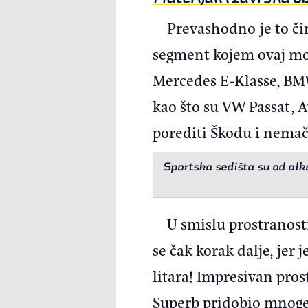
Prevashodno je to či
segment kojem ovaj mo
Mercedes E-Klasse, BMW 
kao što su VW Passat, 
porediti Škodu i nema
Sportska sedišta su od alk
U smislu prostranosti
se čak korak dalje, jer 
litara! Impresivan pros
Superb pridobio mnoge