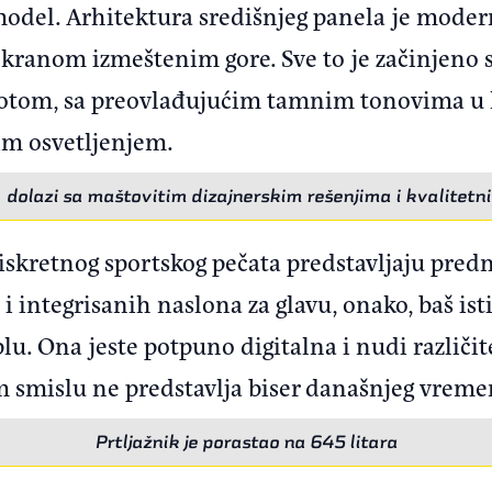
del. Arhitektura središnjeg panela je modern
ekranom izmeštenim gore. Sve to je začinjeno 
tom, sa preovlađujućim tamnim tonovima u 
im osvetljenjem.
l dolazi sa maštovitim dizajnerskim rešenjima i kvalitetn
iskretnog sportskog pečata predstavljaju prednj
i integrisanih naslona za glavu, onako, baš is
lu. Ona jeste potpuno digitalna i nudi različite 
m smislu ne predstavlja biser današnjeg vrem
Prtljažnik je porastao na 645 litara