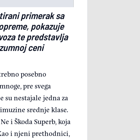
tirani primerak sa
 opreme, pokazuje
voza te predstavlja
azumnoj ceni
otrebno posebno
 mnoge, pre svega
e su nestajale jedna za
imuzine srednje klase.
 Ne i Škoda Superb, koja
Kao i njeni prethodnici,