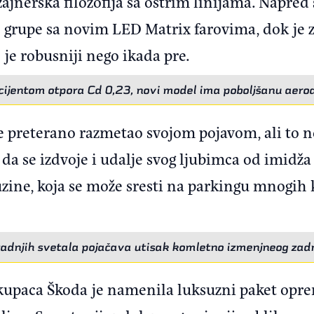
ajnerska filozofija sa oštrim linijama. Napred
e grupe sa novim LED Matrix farovima, dok je z
 je robusniji nego ikada pre.
cijentom otpora Cd 0,23, novi model ima poboljšanu aer
e preterano razmetao svojom pojavom, ali to n
da se izdvoje i udalje svog ljubimca od imidža
ine, koja se može sresti na parkingu mnogih 
zadnjih svetala pojačava utisak komletno izmenjneog zadn
kupaca Škoda je namenila luksuzni paket opr