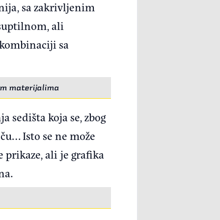
ija, sa zakrivljenim
suptilnom, ali
kombinaciji sa
im materijalima
a sedišta koja se, zbog
tiču… Isto se ne može
prikaze, ali je grafika
ena.