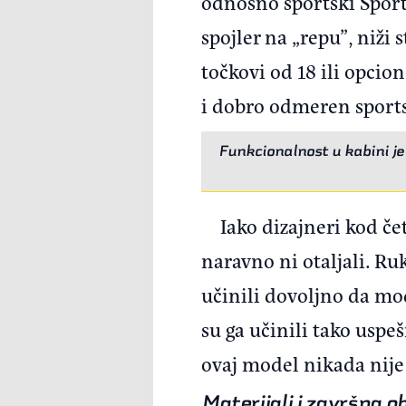
odnosno sportski Sportl
spojler na „repu”, niži
točkovi od 18 ili opcio
i dobro odmeren sports
Funkcionalnost u kabini je 
Iako dizajneri kod če
naravno ni otaljali. Ruk
učinili dovoljno da mo
su ga učinili tako uspe
ovaj model nikada nije
Materijali i završna 