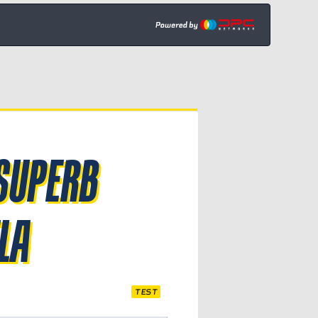
SUPERB
LA
TEST