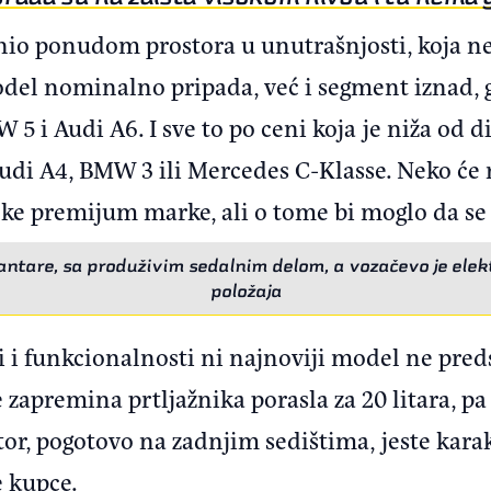
nio ponudom prostora u unutrašnjosti, koja 
del nominalno pripada, već i segment iznad, 
5 i Audi A6. I sve to po ceni koja je niža od 
Audi A4, BMW 3 ili Mercedes C-Klasse. Neko će 
čke premijum marke, ali o tome bi moglo da s
antare, sa produživim sedalnim delom, a vozačevo je ele
položaja
 i funkcionalnosti ni najnoviji model ne preds
je zapremina prtljažnika porasla za 20 litara, p
tor, pogotovo na zadnjim sedištima, jeste kara
 kupce.