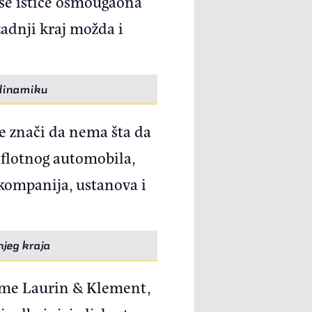
 se ističe osmougaona
adnji kraj možda i
odinamiku
e znači da nema šta da
 flotnog automobila,
kompanija, ustanova i
jeg kraja
eme Laurin & Klement,