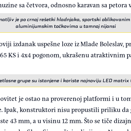
muzine sa četvora, odnosno karavan sa petora
atljiv je po crnoj rešetki hladnjaka, sportski oblikovanim
aluminijumskim točkovima u tamnoj nijansi
iji izdanak uspešne loze iz Mlade Boleslav, pr
a 265 KS i 4x4 pogonom, ukrašenu atraktivnim
etlosne grupe su istanjene i koriste najnoviju LED matrix 
itet je ostao na proverenoj platformi i u tom
Ipak, konstruktori nisu propustili priliku da
ste 43 mm, a u visinu 12 mm. Što se tiče diza