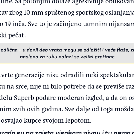
ine. Sa potonjim dolaze agresivnije oblikovan
 stav zbog 10 mm spuštenog sportskog oslanjanja,
no 19 inča. Sve to je začinjeno tamnim nijans
ki pečat.
odlična - u donji deo vrata mogu se odložiti i veće flaše, z
naslona za ruku nalazi se veliki pretinac
tvrte generacije nisu odradili neki spektakula
u na srce, nije ni bilo potrebe da se previše r
delu Superb podare moderan izgled, a da on os
šnim svih ovih godina. Sve dalje od toga možda 
 osvajao kupce svojom lepotom.
obrada su na zaista visokom nivou i tu nema