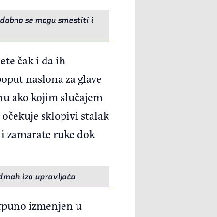
udobno se mogu smestiti i
te čak i da ih
poput naslona za glave
anu ako kojim slučajem
 očekuje sklopivi stalak
j i zamarate ruke dok
dmah iza upravljača
potpuno izmenjen u