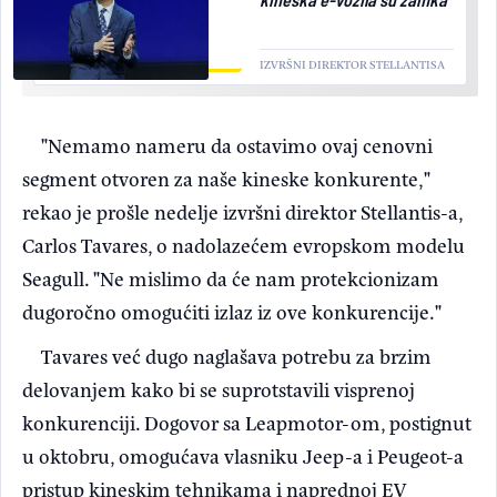
IZVRŠNI DIREKTOR STELLANTISA
"Nemamo nameru da ostavimo ovaj cenovni
segment otvoren za naše kineske konkurente,"
rekao je prošle nedelje izvršni direktor Stellantis-a,
Carlos Tavares, o nadolazećem evropskom modelu
Seagull. "Ne mislimo da će nam protekcionizam
dugoročno omogućiti izlaz iz ove konkurencije."
Tavares već dugo naglašava potrebu za brzim
delovanjem kako bi se suprotstavili visprenoj
konkurenciji. Dogovor sa Leapmotor-om, postignut
u oktobru, omogućava vlasniku Jeep-a i Peugeot-a
pristup kineskim tehnikama i naprednoj EV