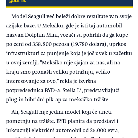
godine.
Model Seagull već beleži dobre rezultate van svoje
azijske baze. U Meksiku, gde je isti taj automobil
nazvan Dolphin Mini, vozači su pohrlili da ga kupe
po ceni od 358.800 pezosa (19.780 dolara), uprkos
infrastrukturi za punjenje koja je još uvek u začetku
u ovoj zemlji. "Meksiko nije sjajan za nas, ali na
kraju smo pronašli veliku potražnju, veliko
interesovanje za ovo," rekla je izvršna
potpredsednica BYD-a, Stella Li, predstavljajući
plug-in hibridni pik-ap za meksičko tržište.
Ali, Seagull nije jedini model koji će uneti
pometnju na tržište. BYD planira da predstavi i
luksuzniji električni automobil od 25.000 evra,