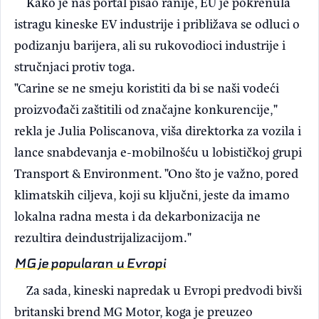
Kako je naš portal pisao ranije, EU je pokrenula
istragu kineske EV industrije i približava se odluci o
podizanju barijera, ali su rukovodioci industrije i
stručnjaci protiv toga.
"Carine se ne smeju koristiti da bi se naši vodeći
proizvođači zaštitili od značajne konkurencije,"
rekla je Julia Poliscanova, viša direktorka za vozila i
lance snabdevanja e-mobilnošću u lobističkoj grupi
Transport & Environment. "Ono što je važno, pored
klimatskih ciljeva, koji su ključni, jeste da imamo
lokalna radna mesta i da dekarbonizacija ne
rezultira deindustrijalizacijom."
MG je popularan u Evropi
Za sada, kineski napredak u Evropi predvodi bivši
britanski brend MG Motor, koga je preuzeo