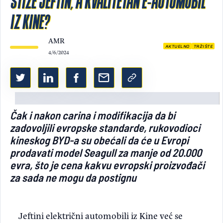
STIŽE JEFTIN, A KVALITETAN E-AUTOMOBIL
IZ KINE?
Light/Dark mode
AMR
AKTUELNO
TRŽIŠTE
4/6/2024
Čak i nakon carina i modifikacija da bi
zadovoljili evropske standarde, rukovodioci
kineskog BYD-a su obećali da će u Evropi
prodavati model Seagull za manje od 20.000
evra, što je cena kakvu evropski proizvođači
za sada ne mogu da postignu
Jeftini električni automobili iz Kine već se