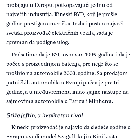
probijaju u Evropu, potkopavajući jednu od
najvećih industrija. Kineski BYD, koji je prošle
godine prestigao američku Teslu i postao najveći
svetski proizvođač električnih vozila, sada je
spreman da podigne ulog.
Podsetimo da je BYD osnovan 1995. godine i da je
počeo s proizvodnjom baterija, pre nego što se
proširio na automobile 2003. godine. Sa prodajom
putničkih automobila u Evropi počeo je pre tri
godine, a u međuvremenu imao sjajne nastupe na
sajmovima automobila u Parizu i Minhenu.
Stiže jeftin, a kvalitetan rival
Kineski proizvođač je najavio da sledeće godine u
Evropu uvodi model Seagull, koji u Kini košta