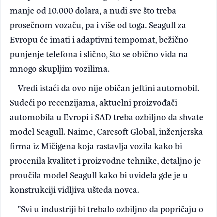
manje od 10.000 dolara, a nudi sve što treba
prosečnom vozaču, pa i više od toga. Seagull za
Evropu će imati i adaptivni tempomat, bežično
punjenje telefona i slično, što se obično viđa na
mnogo skupljim vozilima.
Vredi istaći da ovo nije običan jeftini automobil.
Sudeći po recenzijama, aktuelni proizvođači
automobila u Evropi i SAD treba ozbiljno da shvate
model Seagull. Naime, Caresoft Global, inženjerska
firma iz Mičigena koja rastavlja vozila kako bi
procenila kvalitet i proizvodne tehnike, detaljno je
proučila model Seagull kako bi uvidela gde je u
konstrukciji vidljiva ušteda novca.
"Svi u industriji bi trebalo ozbiljno da popričaju o