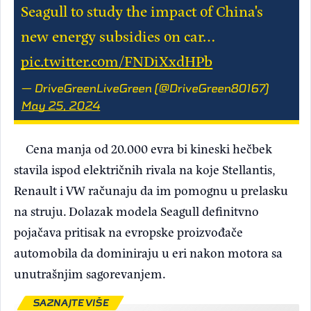
Seagull to study the impact of China's
new energy subsidies on car…
pic.twitter.com/FNDiXxdHPb
— DriveGreenLiveGreen (@DriveGreen80167)
May 25, 2024
Cena manja od 20.000 evra bi kineski hečbek
stavila ispod električnih rivala na koje Stellantis,
Renault i VW računaju da im pomognu u prelasku
na struju. Dolazak modela Seagull definitvno
pojačava pritisak na evropske proizvođače
automobila da dominiraju u eri nakon motora sa
unutrašnjim sagorevanjem.
SAZNAJTE VIŠE