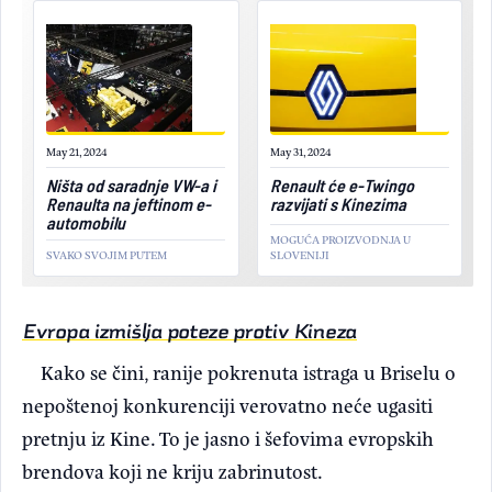
May 21, 2024
May 31, 2024
Ništa od saradnje VW-a i
Renault će e-Twingo
Renaulta na jeftinom e-
razvijati s Kinezima
automobilu
MOGUĆA PROIZVODNJA U
SVAKO SVOJIM PUTEM
SLOVENIJI
Evropa izmišlja poteze protiv Kineza
Kako se čini, ranije pokrenuta istraga u Briselu o
nepoštenoj konkurenciji verovatno neće ugasiti
pretnju iz Kine. To je jasno i šefovima evropskih
brendova koji ne kriju zabrinutost.