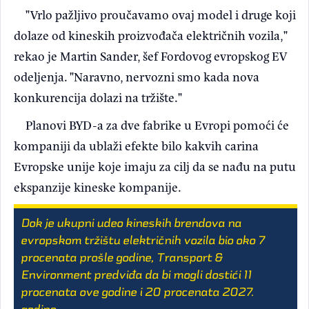
"Vrlo pažljivo proučavamo ovaj model i druge koji
dolaze od kineskih proizvođača električnih vozila,"
rekao je Martin Sander, šef Fordovog evropskog EV
odeljenja. "Naravno, nervozni smo kada nova
konkurencija dolazi na tržište."
Planovi BYD-a za dve fabrike u Evropi pomoći će
kompaniji da ublaži efekte bilo kakvih carina
Evropske unije koje imaju za cilj da se nađu na putu
ekspanzije kineske kompanije.
Dok je ukupni udeo kineskih brendova na
evropskom tržištu električnih vozila bio oko 7
procenata prošle godine, Transport &
Environment predviđa da bi mogli dostići 11
procenata ove godine i 20 procenata 2027.