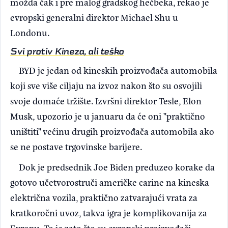
možda čak i pre malog gradskog hečbeka, rekao je
evropski generalni direktor Michael Shu u
Londonu.
Svi protiv Kineza, ali teško
BYD je jedan od kineskih proizvođača automobila
koji sve više ciljaju na izvoz nakon što su osvojili
svoje domaće tržište. Izvršni direktor Tesle, Elon
Musk, upozorio je u januaru da će oni "praktično
uništiti" većinu drugih proizvođača automobila ako
se ne postave trgovinske barijere.
Dok je predsednik Joe Biden preduzeo korake da
gotovo učetvorostruči američke carine na kineska
električna vozila, praktično zatvarajući vrata za
kratkoročni uvoz, takva igra je komplikovanija za
Evropu. To je zato što su evropski proizvođači