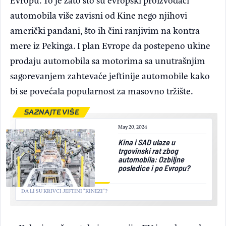
automobila više zavisni od Kine nego njihovi
američki pandani, što ih čini ranjivim na kontra
mere iz Pekinga. I plan Evrope da postepeno ukine
prodaju automobila sa motorima sa unutrašnjim
sagorevanjem zahtevaće jeftinije automobile kako
bi se povećala popularnost za masovno tržište.
SAZNAJTE VIŠE
May 20, 2024
Kina i SAD ulaze u
trgovinski rat zbog
automobila: Ozbiljne
posledice i po Evropu?
DA LI SU KRIVCI JEFTINI "KINEZI"?