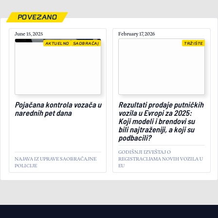
POVEZANO
June 15, 2025
February 17, 2026
AKTUELNO
SAOBRAĆAJ
TRŽIŠTE
Pojačana kontrola vozača u
Rezultati prodaje putničkih
narednih pet dana
vozila u Evropi za 2025:
Koji modeli i brendovi su
October 31, 2024
bili najtraženiji, a koji su
podbacili?
GODIŠNJI IZVEŠTAJ O
NAJAVA IZ UPRAVE SAOBRAĆAJNE
REGISTRACIJAMA NOVIH VOZILA U
POLICIJE
EU
AKTUELNO
Statistika za rubriku
„Verovali ili ne“