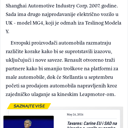
Shanghai Automotive Industry Corp. 2007. godine.
Sada ima drugo najprodavanije električno vozilo u
UK - model MG4, koji je odmah iza Teslinog Modela
Y.
Evropski proizvođači automobila razmatraju
različite korake kako bi se suprotstavili izazovu,
uključujući i nove saveze. Renault otvoreno traži
partnere kako bi smanjio troškove na platformi za
male automobile, dok će Stellantis u septembru
početi sa prodajom automobila napravljenih kroz
zajedničko ulaganje sa kineskim Leapmotor-om.
SAZNAJTE VIŠE
May 24, 2024
Tavares: Carine EU i SAD na
kineska e-vozila su zamka