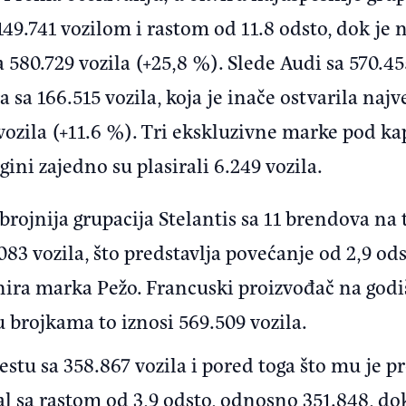
49.741 vozilom i rastom od 11.8 odsto, dok je 
a 580.729 vozila (+25,8 %). Slede Audi sa 570.45
 sa 166.515 vozila, koja je inače ostvarila najv
 vozila (+11.6 %). Tri ekskluzivne marke pod 
gini zajedno su plasirali 6.249 vozila.
rojnija grupacija Stelantis sa 11 brendova na t
083 vozila, što predstavlja povećanje od 2,9 o
ra marka Pežo. Francuski proizvođač na godiš
u brojkama to iznosi 569.509 vozila.
stu sa 358.867 vozila i pored toga što mu je pr
al sa rastom od 3,9 odsto, odnosno 351.848, do