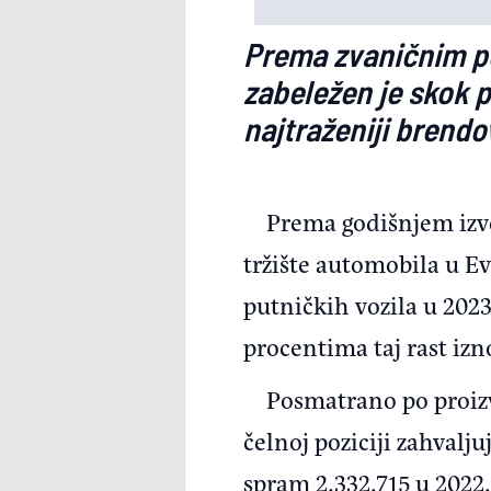
Prema zvaničnim p
zabeležen je skok 
najtraženiji brendo
Prema godišnjem izv
tržište automobila u Ev
putničkih vozila u 2023
procentima taj rast izno
Posmatrano po proizv
čelnoj poziciji zahvalju
spram 2.332.715 u 2022.