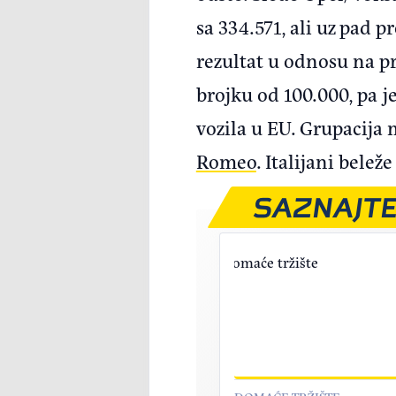
sa 334.571, ali uz pad p
rezultat u odnosu na p
brojku od 100.000, pa j
vozila u EU. Grupacija
Romeo
. Italijani belež
SAZNAJTE