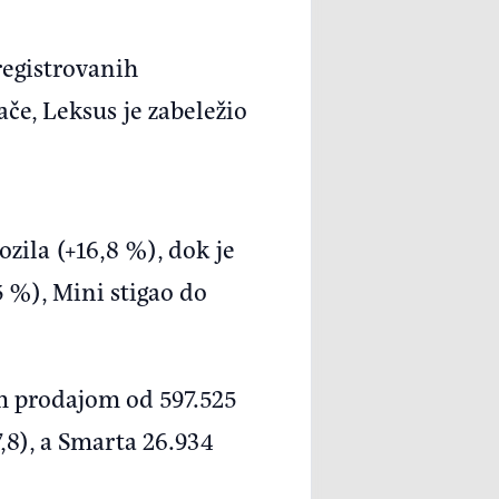
 registrovanih
ače, Leksus je zabeležio
ila (+16,8 %), dok je
5 %), Mini stigao do
m prodajom od 597.525
,8), a Smarta 26.934