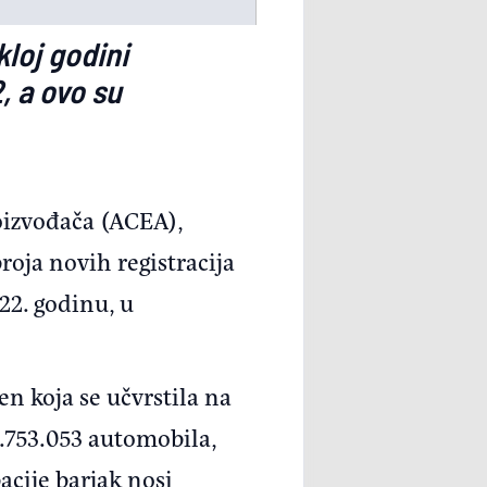
loj godini
, a ovo su
oizvođača (ACEA),
roja novih registracija
22. godinu, u
n koja se učvrstila na
 2.753.053 automobila,
acije barjak nosi