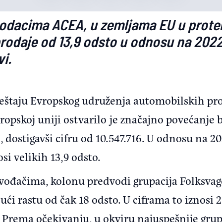
odacima ACEA, u zemljama EU u protek
prodaje od 13,9 odsto u odnosu na 2022
vi.
eštaju Evropskog udruženja automobilskih pr
ropskoj uniji ostvarilo je značajno povećanje b
, dostigavši cifru od 10.547.716. U odnosu na 20
si velikih 13,9 odsto.
ođačima, kolonu predvodi grupacija Folksvage
jući rastu od čak 18 odsto. U ciframa to iznosi
 Prema očekivanju, u okviru najuspešnije grup