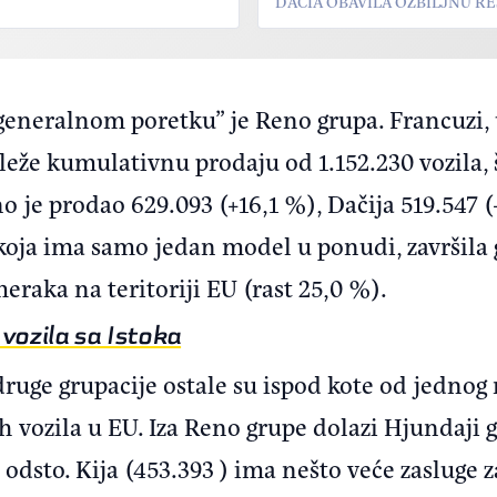
DACIA OBAVILA OZBILJNU RE
eneralnom poretku” je Reno grupa. Francuzi, 
leže kumulativnu prodaju od 1.152.230 vozila, š
no je prodao 629.093 (+16,1 %), Dačija 519.547 (
koja ima samo jedan model u ponudi, završila 
raka na teritoriji EU (rast 25,0 %).
vozila sa Istoka
ruge grupacije ostale su ispod kote od jednog 
 vozila u EU. Iza Reno grupe dolazi Hjundaji 
odsto. Kija (453.393 ) ima nešto veće zasluge z