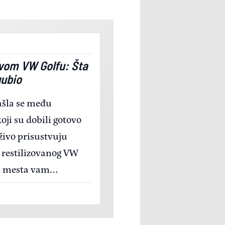
vom VW Golfu: Šta
zgubio
ašla se među
ji su dobili gotovo
živo prisustvuju
e restilizovanog VW
ca mesta vam
an d najvažnijh modela
šta je izgubio