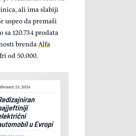
nica, ali ima slabiji
je uspeo da premaši
io sa 120.734 prodata
rnosti brenda
Alfa
ifri od 50.000.
ebruary 23, 2024
Redizajniran
najjeftiniji
električni
automobil u Evropi