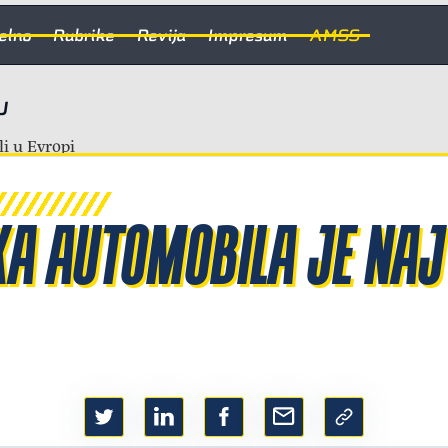
elno
Rubrike
Revija
Impresum
AMSS
U
A AUTOMOBILA JE NAJ