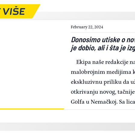
 VIŠE
February 22, 2024
Donosimo utiske o no
je dobio, ali i šta je i
Ekipa naše redakcije n
malobrojnim medijima ko
ekskluzivnu priliku da u
otkrivanju novog, tačnij
Golfa u Nemačkoj. Sa li
otkrivamo šta je sve jed
iz Volfsburga dobio, ali i 