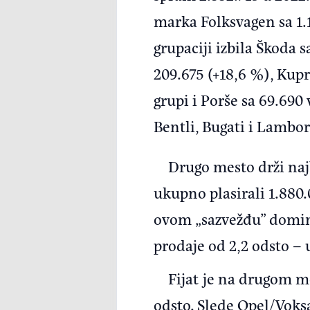
marka Folksvagen sa 1.1
grupaciji izbila Škoda s
209.675 (+18,6 %), Kupra
grupi i Porše sa 69.690
Bentli, Bugati i Lambor
Drugo mesto drži najb
ukupno plasirali 1.880.
ovom „sazvežđu” domini
prodaje od 2,2 odsto – 
Fijat je na drugom me
odsto. Slede Opel/Voks