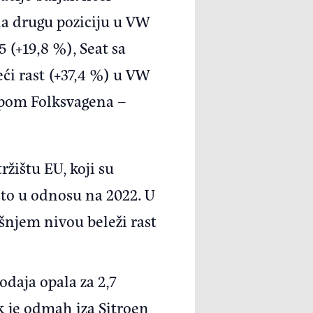
na drugu poziciju u VW
5 (+19,8 %), Seat sa
eći rast (+37,4 %) u VW
kapom Folksvagena –
ržištu EU, koji su
dsto u odnosu na 2022. U
njem nivou beleži rast
odaja opala za 2,7
k je odmah iza Sitroen