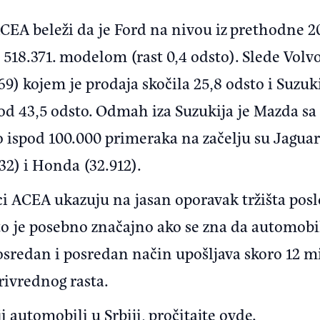
ACEA beleži da je Ford na nivou iz prethodne 20
8.371. modelom (rast 0,4 odsto). Slede Volvo 
69) kojem je prodaja skočila 25,8 odsto i Suzuki
 od 43,5 odsto. Odmah iza Suzukija je Mazda sa
 ispod 100.000 primeraka na začelju su Jagua
32) i Honda (32.912).
ci ACEA ukazuju na jasan oporavak tržišta posl
to je posebno značajno ako se zna da automobil
osredan i posredan način upošljava skoro 12 m
rivrednog rasta.
i automobili u Srbiji, pročitajte
ovde.