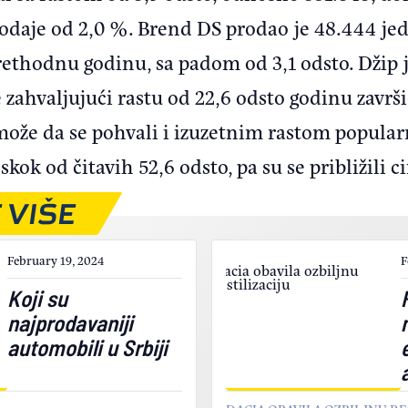
rodaje od 2,0 %. Brend DS prodao je 48.444 jedi
rethodnu godinu, sa padom od 3,1 odsto. Džip 
e zahvaljujući rastu od 22,6 odsto godinu završ
 može da se pohvali i izuzetnim rastom popula
e skok od čitavih 52,6 odsto, pa su se približili c
 VIŠE
February 19, 2024
F
Koji su
najprodavaniji
automobili u Srbiji