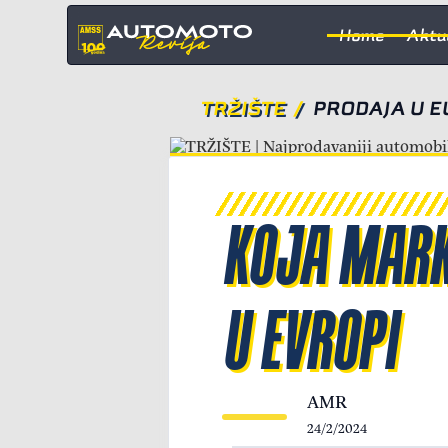
Home
Aktu
TRŽIŠTE
/
PRODAJA U E
KOJA MARK
U EVROPI
AMR
24/2/2024