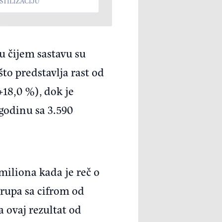
STILIZACIJU
u čijem sastavu su
to predstavlja rast od
+18,0 %), dok je
godinu sa 3.590
miliona kada je reč o
grupa sa cifrom od
a ovaj rezultat od