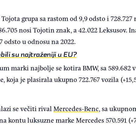
e Tojota grupa sa rastom od 9,9 odsto i 728.727
6.705 nosi Tojotin znak, a 42.022 Leksusov. In
,7 odsto u odnosu na 2022.
ili su najtraženiji u EU?
 marki najbolje se kotira BMW, sa 589.682 voz
 koja je plasirala ukupno 722.767 vozila (+15,
azi se večiti rival
Mercedes-Benc
, sa ukupno
 na kontu luksuzne marke Mercedes 570.591 (+7