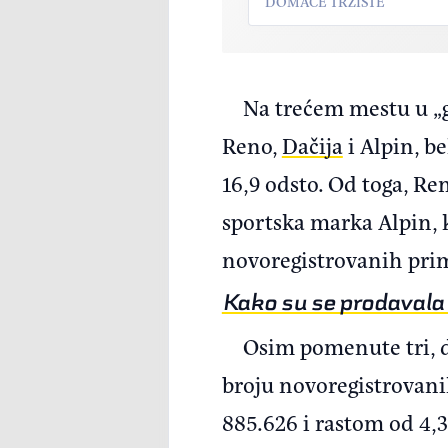
DOMAĆE TRŽIŠTE
Na trećem mestu u „g
Reno,
Dačija
i Alpin, be
16,9 odsto. Od toga, Re
sportska marka Alpin, 
novoregistrovanih prime
Kako su se prodavala 
Osim pomenute tri, d
broju novoregistrovanih
885.626 i rastom od 4,3 