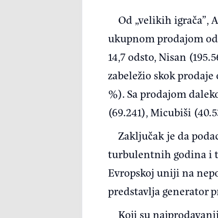
Od „velikih igrača”, 
ukupnom prodajom od 51
14,7 odsto, Nisan (195.5
zabeležio skok prodaje
%). Sa prodajom daleko
(69.241), Micubiši (40.5
Zaključak je da poda
turbulentnih godina i 
Evropskoj uniji na nep
predstavlja generator p
Koji su najprodavanij