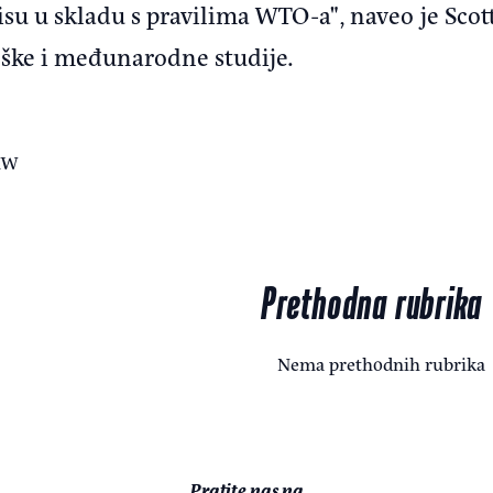
isu u skladu s pravilima WTO-a", naveo je Scot
teške i međunarodne studije.
MW
Prethodna rubrika
Nema prethodnih rubrika
Pratite nas na