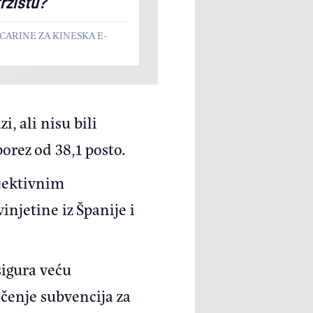
tržištu?
CARINE ZA KINESKA E-
i, ali nisu bili
orez od 38,1 posto.
bjektivnim
injetine iz Španije i
sigura veću
ačenje subvencija za