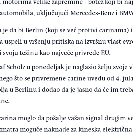
 motorima velike zapremine - potez koji bi n
 automobila, uključujući Mercedes-Benz i BMW
je da bi Berlin (koji se već protivi carinama)
 uspeli u vršenju pritiska na izvršnu vlast ev
ći svoju težinu kao najveće privrede EU.
 Scholz u ponedeljak je naglasio želju svoje v
ego što se privremene carine uvedu od 4. jula
ja u Berlinu i dodao da je jasno da će im treba
ane.
carina moglo da pošalje važan signal drugim 
matra moguće naknade za kineska električna v