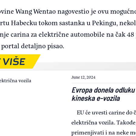
govine Wang Wentao nagovestio je ovu mogućno
tu Habecku tokom sastanka u Pekingu, nekoli
nje carina za električne automobile na čak 48 
 portal detaljno pisao.
 VIŠE
June 12, 2024
Evropa donela odluku 
kineska e-vozila
EU će uvesti carine do
električna vozila. Takođe,
primenjivati i na neke 