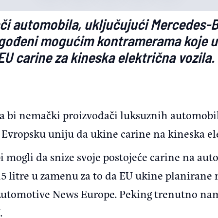
i automobila, uključujući Mercedes-B
ogođeni mogućim kontramerama koje u
U carine za kineska električna vozila. 
da bi nemački proizvođači luksuznih automobi
i Evropsku uniju da ukine carine na kineska el
bi mogli da snize svoje postojeće carine na au
5 litre u zamenu za to da EU ukine planirane
e Automotive News Europe. Peking trenutno na
.