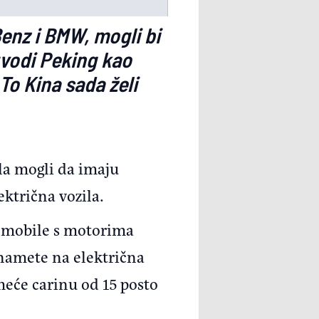
enz i BMW, mogli bi
vodi Peking kao
To Kina sada želi
la mogli da imaju
ektrična vozila.
tomobile s motorima
 namete na električna
meće carinu od 15 posto