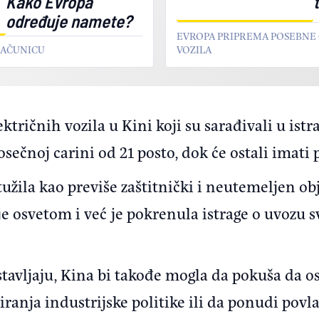
Kako Evropa
određuje namete?
EVROPA PRIPREMA POSEBNE 
RAČUNICU
VOZILA
ktričnih vozila u Kini koji su sarađivali u istraz
sečnoj carini od 21 posto, dok će ostali imati p
tužila kao previše zaštitnički i neutemeljen o
e osvetom i već je pokrenula istrage o uvozu sv
stavljaju, Kina bi takođe mogla da pokuša da o
ranja industrijske politike ili da ponudi povl