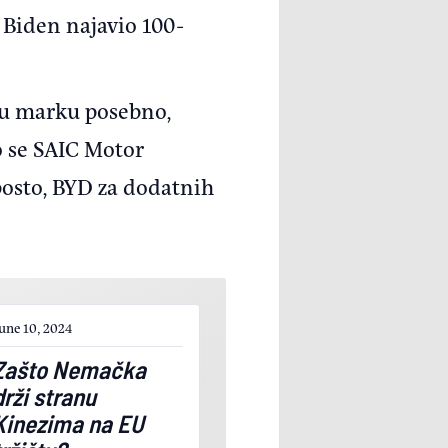
 Biden najavio 100-
aku marku posebno,
o se SAIC Motor
 posto, BYD za dodatnih
une 10, 2024
Zašto Nemačka
drži stranu
Kinezima na EU