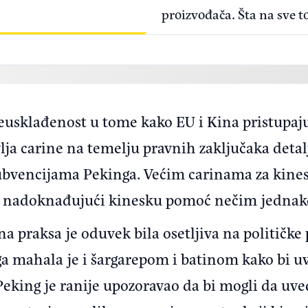
proizvođača. Šta na sve t
usklađenost u tome kako EU i Kina pristupaju
lja carine na temelju pravnih zaključaka detal
vencijama Pekinga. Većim carinama za kineska
ru ​​nadoknađujući kinesku pomoć nečim jednak
 praksa je oduvek bila osetljiva na političke p
a mahala je i šargarepom i batinom kako bi uve
eking je ranije upozoravao da bi mogli da u