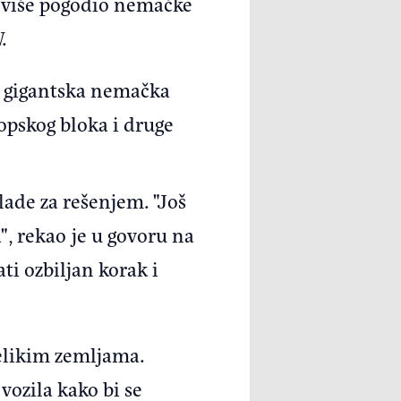
ajviše pogodio nemačke
.
 i gigantska nemačka
ropskog bloka i druge
lade za rešenjem. "Još
", rekao je u govoru na
ti ozbiljan korak i
velikim zemljama.
ozila kako bi se