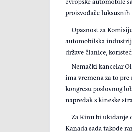
evropske automobile sa
proizvođače luksuznih
Opasnost za Komisiju 
automobilska industrija
države članice, koriste
Nemački kancelar Olaf
ima vremena za to pre n
kongresu poslovnog lobi
napredak s kineske str
Za Kinu bi ukidanje 
Kanada sada takođe raz