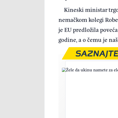
Kineski ministar tr
nemačkom kolegi Rober
je EU predložila poveća
godine, a o čemu je naš
SAZNAJTE