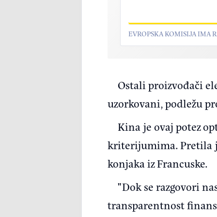
EVROPSKA KOMISIJA IMA 
Ostali proizvođači ele
uzorkovani, podležu pro
Kina je ovaj potez op
kriterijumima. Pretila j
konjaka iz Francuske.
"Dok se razgovori na
transparentnost finansi