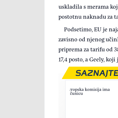
uskladila s merama koj
postotnu naknadu za ta
Podsetimo, EU je naja
zavisno od njenog učink
priprema za tarifu od 3
17,4 posto, a Geely, koj
SAZNAJTE