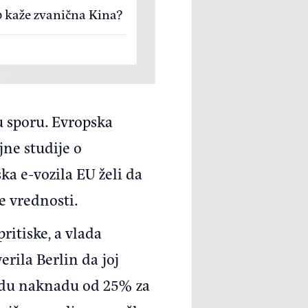
o kaže zvanična Kina?
 sporu. Evropska
jne studije o
 e-vozila EU želi da
e vrednosti.
ritiske, a vlada
rila Berlin da joj
vedu naknadu od 25% za