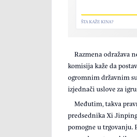
ŠTA KAŽE KINA?
Razmena odražava ne
komisija kaže da postav
ogromnim državnim sub
izjednači uslove za ig
Međutim, takva pravna
predsednika Xi Jinping
pomogne u trgovanju. P