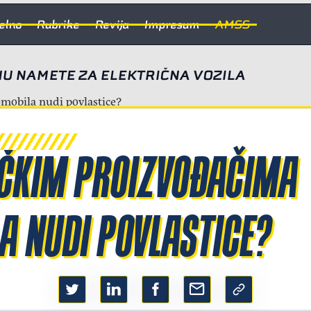
elno
Rubrike
Revija
Impresum
AMSS
NU NAMETE ZA ELEKTRIČNA VOZILA
ČKIM PROIZVOĐAČIMA
A NUDI POVLASTICE?