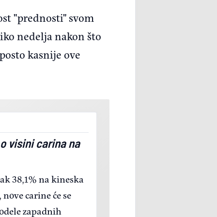
st "prednosti" svom
ko nedelja nakon što
posto kasnije ove
o visini carina na
 čak 38,1% na kineska
 nove carine će se
modele zapadnih