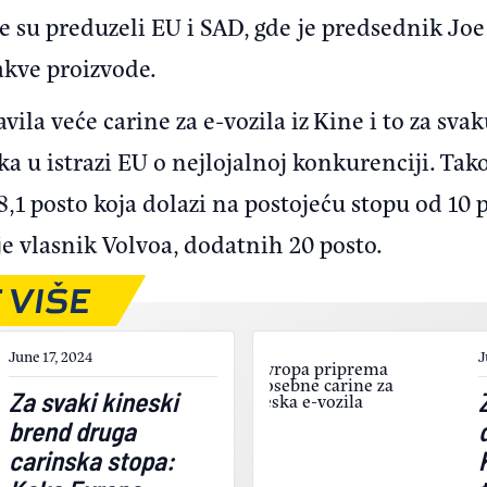
e su preduzeli EU i SAD, gde je predsednik Joe
kve proizvode.
vila veće carine za e-vozila iz Kine i to za sv
a u istrazi EU o nejlojalnoj konkurenciji. Tak
8,1 posto koja dolazi na postojeću stopu od 10
i je vlasnik Volvoa, dodatnih 20 posto.
 VIŠE
June 17, 2024
J
Za svaki kineski
brend druga
carinska stopa: