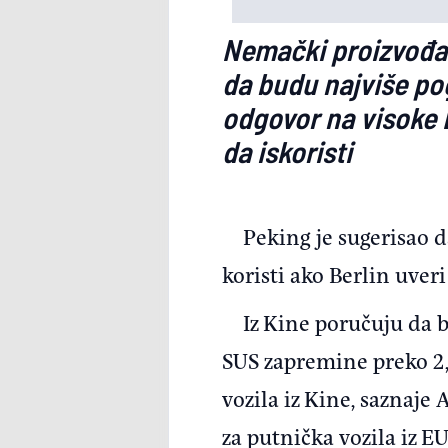
Nemački proizvođač
da budu najviše p
odgovor na visoke E
da iskoristi
Peking je sugerisao 
koristi ako Berlin uver
Iz Kine poručuju da 
SUS zapremine preko 2,
vozila iz Kine, saznaj
za putnička vozila iz EU