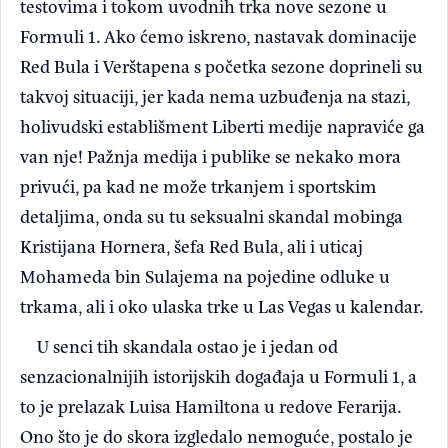
testovima i tokom uvodnih trka nove sezone u
Formuli 1. Ako ćemo iskreno, nastavak dominacije
Red Bula i Verštapena s početka sezone doprineli su
takvoj situaciji, jer kada nema uzbuđenja na stazi,
holivudski establišment Liberti medije napraviće ga
van nje! Pažnja medija i publike se nekako mora
privući, pa kad ne može trkanjem i sportskim
detaljima, onda su tu seksualni skandal mobinga
Kristijana Hornera, šefa Red Bula, ali i uticaj
Mohameda bin Sulajema na pojedine odluke u
trkama, ali i oko ulaska trke u Las Vegas u kalendar.
U senci tih skandala ostao je i jedan od
senzacionalnijih istorijskih događaja u Formuli 1, a
to je prelazak Luisa Hamiltona u redove Ferarija.
Ono što je do skora izgledalo nemoguće, postalo je