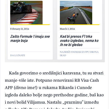
February 21, 2024
March 3, 2024
Zašto Formule 1 imaju sve
Kad bi prenos F1 trka
manje boja
ovako izgledao, nema ko
ih ne bi gledao
NAJBRŽI SNIMAK IZ FPV DRONA
DA LI ZNATE
IKAD
Kada govorimo o središnjici karavana, tu su stvari
manje-više iste. Potpuno renovirani RB Visa Cash
APP (divno ime!) u rukama Rikarda i Cunode
izgleda daleko bolje nego prethodne godine, baš kao
i novi bolid Vilijamsa. Nastalu „prazninu” između