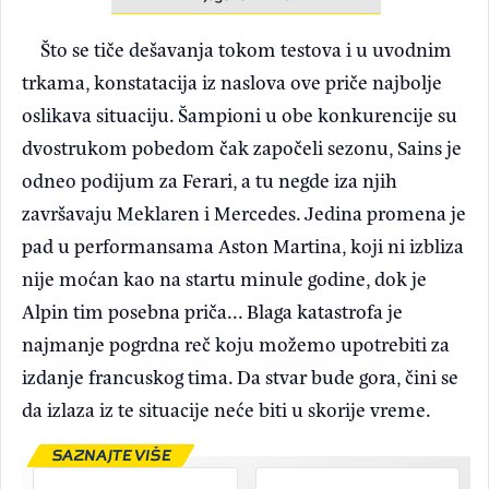
Što se tiče dešavanja tokom testova i u uvodnim
trkama, konstatacija iz naslova ove priče najbolje
oslikava situaciju. Šampioni u obe konkurencije su
dvostrukom pobedom čak započeli sezonu, Sains je
odneo podijum za Ferari, a tu negde iza njih
završavaju Meklaren i Mercedes. Jedina promena je
pad u performansama Aston Martina, koji ni izbliza
nije moćan kao na startu minule godine, dok je
Alpin tim posebna priča... Blaga katastrofa je
najmanje pogrdna reč koju možemo upotrebiti za
izdanje francuskog tima. Da stvar bude gora, čini se
da izlaza iz te situacije neće biti u skorije vreme.
SAZNAJTE VIŠE