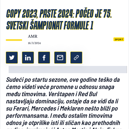
Light/Dark mode
COPY 2023, PASTE 2024: POČEO JE 75.
SVETSKI ŠAMPIONAT FORMULE 1
AMR
SPORT
16/3/2024
Sudeći po startu sezone, ove godine teško da
ćemo videti veće promene u odnosu snaga
među timovima. Verštapen i Red Bul
nastavljaju dominaciju, ostaje da se vidi da li
su Ferari, Mercedes i Meklaren nešto bliži po
performansama. I među ostalim timovima
odnos je otprilike isti ili sličan kao prethodnih