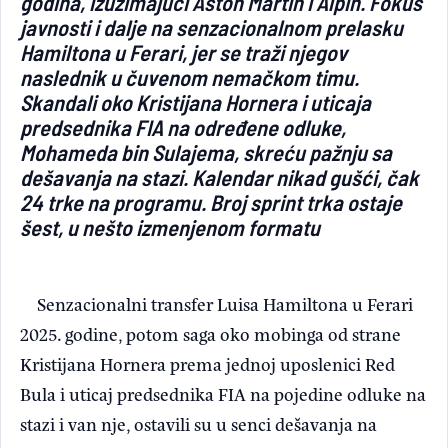
godina, izuzimajući Aston Martin i Alpin. Fokus
javnosti i dalje na senzacionalnom prelasku
Hamiltona u Ferari, jer se traži njegov
naslednik u čuvenom nemačkom timu.
Skandali oko Kristijana Hornera i uticaja
predsednika FIA na određene odluke,
Mohameda bin Sulajema, skreću pažnju sa
dešavanja na stazi. Kalendar nikad gušći, čak
24 trke na programu. Broj sprint trka ostaje
šest, u nešto izmenjenom formatu
Senzacionalni transfer Luisa Hamiltona u Ferari
2025. godine, potom saga oko mobinga od strane
Kristijana Hornera prema jednoj uposlenici Red
Bula i uticaj predsednika FIA na pojedine odluke na
stazi i van nje, ostavili su u senci dešavanja na