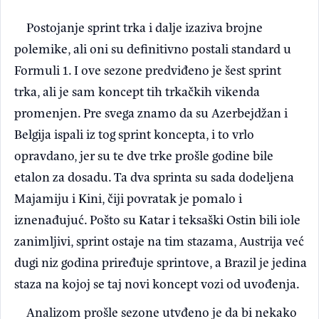
Postojanje sprint trka i dalje izaziva brojne
polemike, ali oni su definitivno postali standard u
Formuli 1. I ove sezone predviđeno je šest sprint
trka, ali je sam koncept tih trkačkih vikenda
promenjen. Pre svega znamo da su Azerbejdžan i
Belgija ispali iz tog sprint koncepta, i to vrlo
opravdano, jer su te dve trke prošle godine bile
etalon za dosadu. Ta dva sprinta su sada dodeljena
Majamiju i Kini, čiji povratak je pomalo i
iznenađujuć. Pošto su Katar i teksaški Ostin bili iole
zanimljivi, sprint ostaje na tim stazama, Austrija već
dugi niz godina priređuje sprintove, a Brazil je jedina
staza na kojoj se taj novi koncept vozi od uvođenja.
Analizom prošle sezone utvđeno je da bi nekako