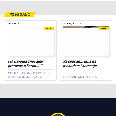
POVEZANO
June 16, 2026
January 8, 2025
SPORT
SPORT
April 14, 2025
FIA usvojila značajne
Sa peščanih dina na
promene u Formuli 1!
makadam i kamenje
MENJA SE OGRANIČENJE SNAGE
POGONSKIH JEDINICA U F1
47. DAKAR RALLY - 3. ETAPA
Pogledajte video: Pol-
SPORT
pozicija i podijum za Miloša
Pavlovića na otvaranju
sezone
LAMBORGHINI SUPER TROFEO
EUROPE