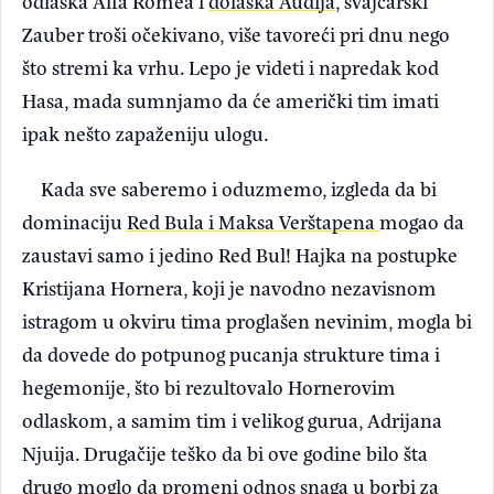
odlaska Alfa Romea i
dolaska Audija
, švajcarski
Zauber troši očekivano, više tavoreći pri dnu nego
što stremi ka vrhu. Lepo je videti i napredak kod
Hasa, mada sumnjamo da će američki tim imati
ipak nešto zapaženiju ulogu.
Kada sve saberemo i oduzmemo, izgleda da bi
dominaciju
Red Bula i Maksa Verštapena
mogao da
zaustavi samo i jedino Red Bul! Hajka na postupke
Kristijana Hornera, koji je navodno nezavisnom
istragom u okviru tima proglašen nevinim, mogla bi
da dovede do potpunog pucanja strukture tima i
hegemonije, što bi rezultovalo Hornerovim
odlaskom, a samim tim i velikog gurua, Adrijana
Njuija. Drugačije teško da bi ove godine bilo šta
drugo moglo da promeni odnos snaga u borbi za