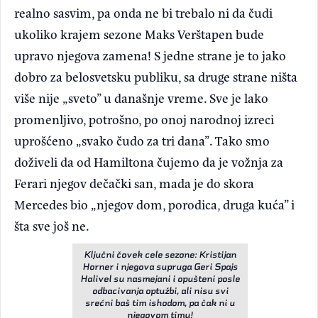
realno sasvim, pa onda ne bi trebalo ni da čudi
ukoliko krajem sezone Maks Verštapen bude
upravo njegova zamena! S jedne strane je to jako
dobro za belosvetsku publiku, sa druge strane ništa
više nije „sveto” u današnje vreme. Sve je lako
promenljivo, potrošno, po onoj narodnoj izreci
uprošćeno „svako čudo za tri dana”. Tako smo
doživeli da od Hamiltona čujemo da je vožnja za
Ferari njegov dečački san, mada je do skora
Mercedes bio „njegov dom, porodica, druga kuća” i
šta sve još ne.
Ključni čovek cele sezone: Kristijan
Horner i njegova supruga Geri Spajs
Halivel su nasmejani i opušteni posle
odbacivanja optužbi, ali nisu svi
srećni baš tim ishodom, pa čak ni u
njegovom timu!