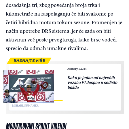
dosadašnja tri, zbog povećanja broja trka i
kilometraže na raspolaganju će biti svakome po
četiri hibridna motora tokom sezone. Promenjen je
način upotrebe DRS sistema, jer će sada on biti
aktiviran već posle prvog kruga, kako bi se vodeći
sprečio da odmah umakne rivalima.
SAZNAJTE VIŠE
January 7, 2024
Kako je jedan od najvećih
vozača F1 dospeo u sedište
bolida
MIHAEL ŠUMAHER
MODIFIKOVANI SPRINT VIKENDI