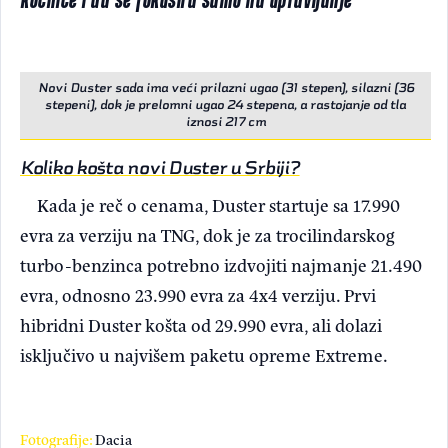
Novi Duster sada ima veći prilazni ugao (31 stepen), silazni (36
stepeni), dok je prelomni ugao 24 stepena, a rastojanje od tla
iznosi 217 cm
Koliko košta novi Duster u Srbiji?
Kada je reč o cenama, Duster startuje sa 17.990
evra za verziju na TNG, dok je za trocilindarskog
turbo-benzinca potrebno izdvojiti najmanje 21.490
evra, odnosno 23.990 evra za 4x4 verziju. Prvi
hibridni Duster košta od 29.990 evra, ali dolazi
isključivo u najvišem paketu opreme Extreme.
Fotografije:
Dacia