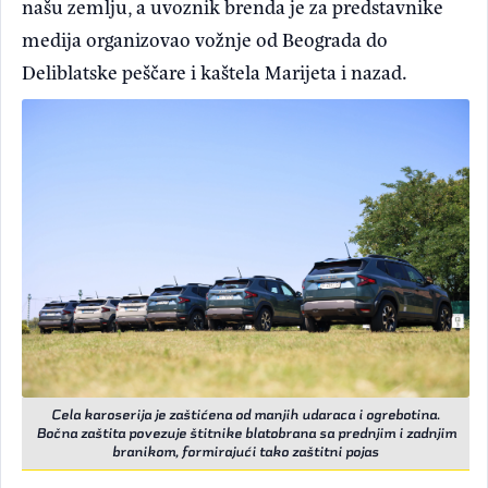
našu zemlju, a uvoznik brenda je za predstavnike
medija organizovao vožnje od Beograda do
Deliblatske peščare i kaštela Marijeta i nazad.
Cela karoserija je zaštićena od manjih udaraca i ogrebotina.
Bočna zaštita povezuje štitnike blatobrana sa prednjim i zadnjim
branikom, formirajući tako zaštitni pojas