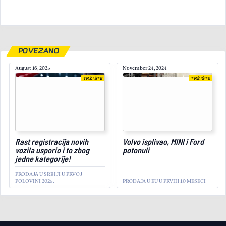
POVEZANO
August 16, 2025
November 24, 2024
TRŽIŠTE
TRŽIŠTE
February 17, 2026
Rast registracija novih
Volvo isplivao, MINI i Ford
vozila usporio i to zbog
potonuli
jedne kategorije!
PRODAJA U SRBIJI U PRVOJ
POLOVINI 2025.
PRODAJA U EU U PRVIH 10 MESECI
Rezultati prodaje putničkih
vozila u Evropi za 2025:
TRŽIŠTE
Koji modeli i brendovi su
bili najtraženiji, a koji su