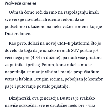
Najveće izmene
Odmah ćemo reći da smo na raspolaganju imali
sve verzije noviteta, ali idemo redom da se
podsetimo i ukažemo na neke važne izmene koje je
Duster doneo.
Kao prvo, dolazi na novoj CMF-B platformi, što je
dovelo do toga da je ionako nemali SUV postao još
veći nego pre (4,34 m dužine), pa nudi više prostora
za putnike i prtljag. Potom, konstrukcija mu je
naprednija, te manje vibrira i manje propušta šum
vetra u kabinu. Drugim rečima, poboljšan je komfor
pa je i putovanje postalo prijatnije.
Dizajnerski, ova generacija Dustera je svakako
najviše odskočila. Sve je drugačije nego pre - viša