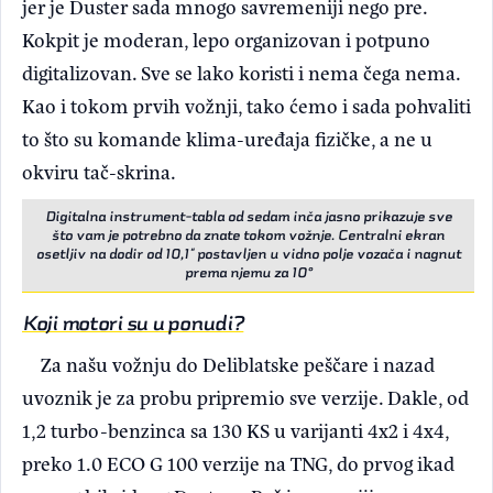
jer je Duster sada mnogo savremeniji nego pre.
Kokpit je moderan, lepo organizovan i potpuno
digitalizovan. Sve se lako koristi i nema čega nema.
Kao i tokom prvih vožnji, tako ćemo i sada pohvaliti
to što su komande klima-uređaja fizičke, a ne u
okviru tač-skrina.
Digitalna instrument-tabla od sedam inča jasno prikazuje sve
što vam je potrebno da znate tokom vožnje. Centralni ekran
osetljiv na dodir od 10,1“ postavljen u vidno polje vozača i nagnut
prema njemu za 10°
Koji motori su u ponudi?
Za našu vožnju do Deliblatske peščare i nazad
uvoznik je za probu pripremio sve verzije. Dakle, od
1,2 turbo-benzinca sa 130 KS u varijanti 4x2 i 4x4,
preko 1.0 ECO G 100 verzije na TNG, do prvog ikad