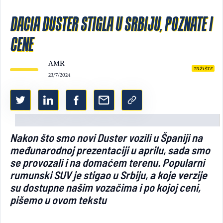
Light/Dark mode
DACIA DUSTER STIGLA U SRBIJU, POZNATE I
CENE
AMR
TRŽIŠTE
23/7/2024
Nakon što smo novi Duster vozili u Španiji na
međunarodnoj prezentaciji u aprilu, sada smo
se provozali i na domaćem terenu. Popularni
rumunski SUV je stigao u Srbiju, a koje verzije
su dostupne našim vozačima i po kojoj ceni,
pišemo u ovom tekstu