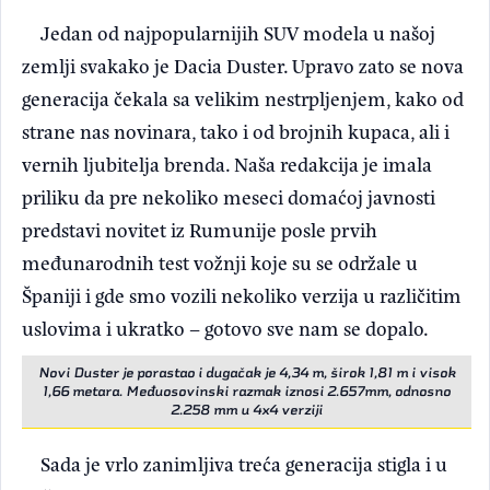
Jedan od najpopularnijih SUV modela u našoj
zemlji svakako je Dacia Duster. Upravo zato se nova
generacija čekala sa velikim nestrpljenjem, kako od
strane nas novinara, tako i od brojnih kupaca, ali i
vernih ljubitelja brenda. Naša redakcija je imala
priliku da pre nekoliko meseci domaćoj javnosti
predstavi novitet iz Rumunije posle prvih
međunarodnih test vožnji koje su se održale u
Španiji i gde smo vozili nekoliko verzija u različitim
uslovima i ukratko – gotovo sve nam se dopalo.
Novi Duster je porastao i dugačak je 4,34 m, širok 1,81 m i visok
1,66 metara. Međuosovinski razmak iznosi 2.657mm, odnosno
2.258 mm u 4x4 verziji
Sada je vrlo zanimljiva treća generacija stigla i u