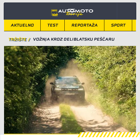
AKTUELNO
TEST
REPORTAŽA
SPORT
TRŽIŠTE
/
VOŽNJA KROZ DELIBLATSKU PEŠČARU