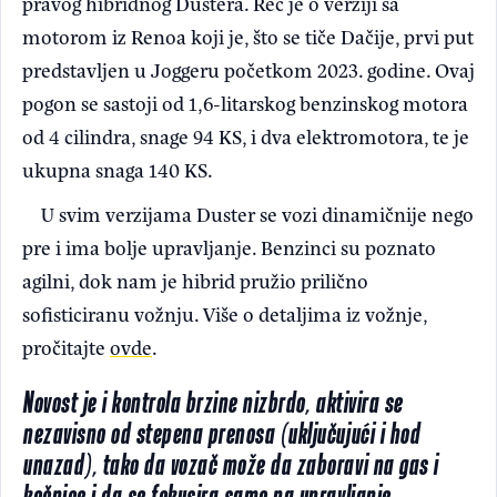
pravog hibridnog Dustera. Reč je o verziji sa
motorom iz Renoa koji je, što se tiče Dačije, prvi put
predstavljen u Joggeru početkom 2023. godine. Ovaj
pogon se sastoji od 1,6-litarskog benzinskog motora
od 4 cilindra, snage 94 KS, i dva elektromotora, te je
ukupna snaga 140 KS.
U svim verzijama Duster se vozi dinamičnije nego
pre i ima bolje upravljanje. Benzinci su poznato
agilni, dok nam je hibrid pružio prilično
sofisticiranu vožnju. Više o detaljima iz vožnje,
pročitajte
ovde
.
Novost je i kontrola brzine nizbrdo, aktivira se
nezavisno od stepena prenosa (uključujući i hod
unazad), tako da vozač može da zaboravi na gas i
kočnice i da se fokusira samo na upravljanje