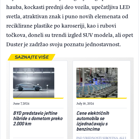
hauba, kockasti prednji deo vozila, upečatljiva LED
svetla, atraktivan znak i puno novih elemenata od
reciklirane plastike po karoseriji, kao i rubovi
točkova, doneli su trendi izgled SUV modela, ali opet
Duster je zadržao svoju poznatu jednostavnost.
SAZNAJTE VIŠE
June 7, 2024
July 16, 2024
BYD predstavio jeftine
Cene električnih
hibride s dometom preko
automobila se
2.000 km
izjednačavaju s
benzincima
PAD VREDNOSTI SIROVINA, ALI I