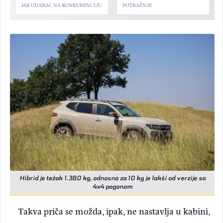
JAK UDARAC NA KONKURENCIJU
POTRAŽNJE
Hibrid je težak 1.380 kg, odnosno za 10 kg je lakši od verzije sa
4x4 pogonom
Takva priča se možda, ipak, ne nastavlja u kabini,