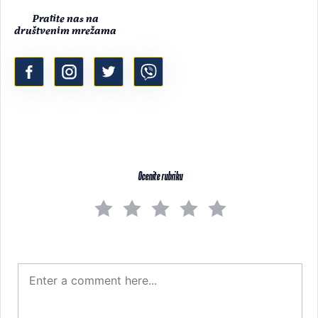
Pratite nas na
društvenim mrežama
Ocenite rubriku