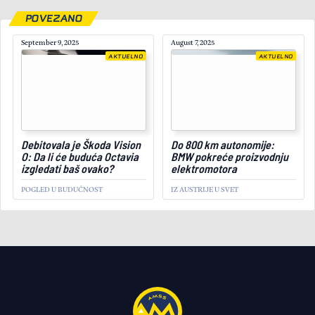
POVEZANO
September 9, 2025
August 7, 2025
AKTUELNO
AKTUELNO
July 17, 2025
Debitovala je Škoda Vision
Do 800 km autonomije:
O: Da li će buduća Octavia
BMW pokreće proizvodnju
izgledati baš ovako?
elektromotora
POGLED U BUDUĆNOST
IZ AUSTRIJE U SVET
AKTUELNO
Pragmatizam u praksi:
Volvo će popularni SUV
proizvodilti u Americi
ODGOVOR NA TARIFNU POLITIKU