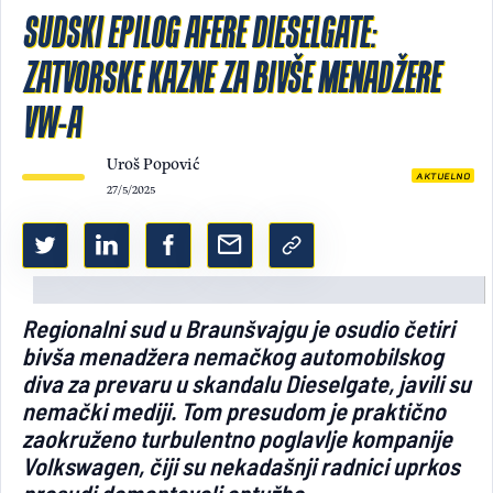
SUDSKI EPILOG AFERE DIESELGATE:
Light/Dark mode
ZATVORSKE KAZNE ZA BIVŠE MENADŽERE
VW-A
Uroš Popović
AKTUELNO
27/5/2025
Regionalni sud u Braunšvajgu je osudio četiri
bivša menadžera nemačkog automobilskog
diva za prevaru u skandalu Dieselgate, javili su
nemački mediji. Tom presudom je praktično
zaokruženo turbulentno poglavlje kompanije
Volkswagen, čiji su nekadašnji radnici uprkos
presudi demantovali optužbe.