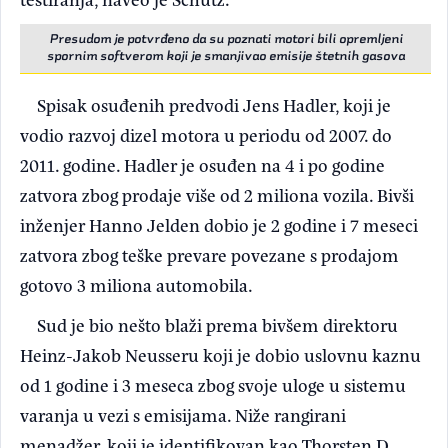
Presudom je potvrđeno da su poznati motori bili opremljeni
spornim softverom koji je smanjivao emisije štetnih gasova
Spisak osuđenih predvodi Jens Hadler, koji je
vodio razvoj dizel motora u periodu od 2007. do
2011. godine. Hadler je osuđen na 4 i po godine
zatvora zbog prodaje više od 2 miliona vozila. Bivši
inženjer Hanno Jelden dobio je 2 godine i 7 meseci
zatvora zbog teške prevare povezane s prodajom
gotovo 3 miliona automobila.
Sud je bio nešto blaži prema bivšem direktoru
Heinz-Jakob Neusseru koji je dobio uslovnu kaznu
od 1 godine i 3 meseca zbog svoje uloge u sistemu
varanja u vezi s emisijama. Niže rangirani
menadžer, koji je identifikovan kao Thorsten D.