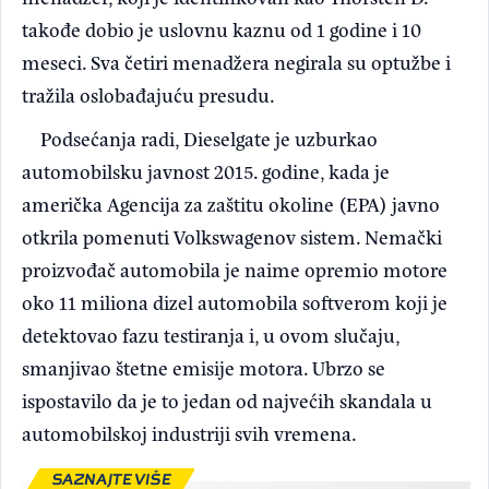
takođe dobio je uslovnu kaznu od 1 godine i 10
meseci. Sva četiri menadžera negirala su optužbe i
tražila oslobađajuću presudu.
Podsećanja radi, Dieselgate je uzburkao
automobilsku javnost 2015. godine, kada je
američka Agencija za zaštitu okoline (EPA) javno
otkrila pomenuti Volkswagenov sistem. Nemački
proizvođač automobila je naime opremio motore
oko 11 miliona dizel automobila softverom koji je
detektovao fazu testiranja i, u ovom slučaju,
smanjivao štetne emisije motora. Ubrzo se
ispostavilo da je to jedan od najvećih skandala u
automobilskoj industriji svih vremena.
SAZNAJTE VIŠE