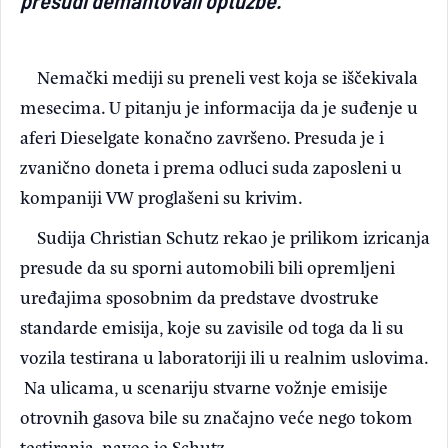
Nemački mediji su preneli vest koja se iščekivala
mesecima. U pitanju je informacija da je suđenje u
aferi Dieselgate konačno završeno. Presuda je i
zvanično doneta i prema odluci suda zaposleni u
kompaniji VW proglašeni su krivim.
Sudija Christian Schutz rekao je prilikom izricanja
presude da su sporni automobili bili opremljeni
uređajima sposobnim da predstave dvostruke
standarde emisija, koje su zavisile od toga da li su
vozila testirana u laboratoriji ili u realnim uslovima.
Na ulicama, u scenariju stvarne vožnje emisije
otrovnih gasova bile su značajno veće nego tokom
testiranja, naveo je Schutz.