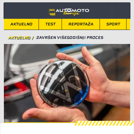
AKTUELNO
TEST
REPORTAŽA
SPORT
AKTUELNO
/
ZAVRŠEN VIŠEGODIŠNJI PROCES