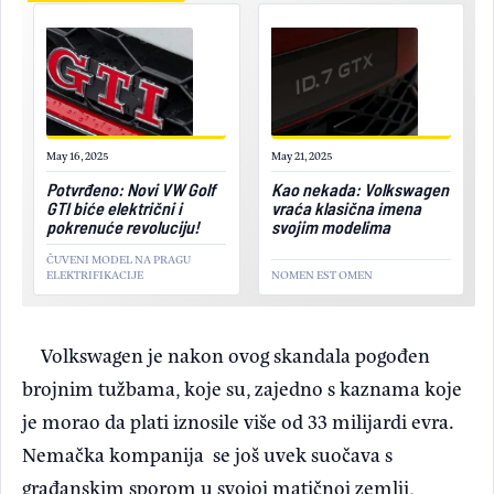
May 16, 2025
May 21, 2025
Potvrđeno: Novi VW Golf
Kao nekada: Volkswagen
GTI biće električni i
vraća klasična imena
pokrenuće revoluciju!
svojim modelima
ČUVENI MODEL NA PRAGU
ELEKTRIFIKACIJE
NOMEN EST OMEN
Volkswagen je nakon ovog skandala pogođen
brojnim tužbama, koje su, zajedno s kaznama koje
je morao da plati iznosile više od 33 milijardi evra.
Nemačka kompanija se još uvek suočava s
građanskim sporom u svojoj matičnoj zemlji,