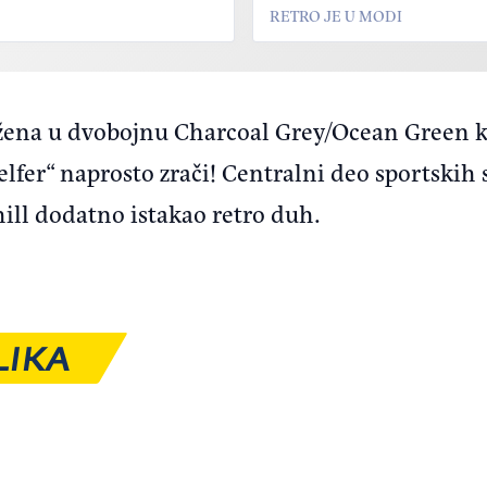
RETRO JE U MODI
žena u dvobojnu Charcoal Grey/Ocean Green k
„elfer“ naprosto zrači! Centralni deo sportskih 
ill dodatno istakao retro duh.
LIKA