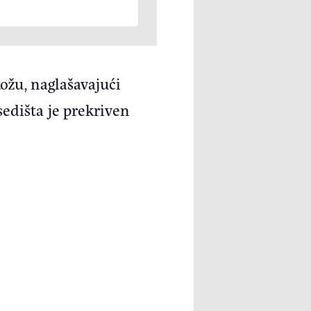
ožu, naglašavajući
sedišta je prekriven