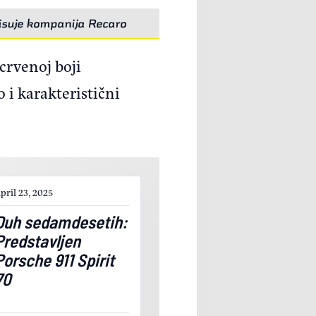
isuje kompanija Recaro
crvenoj boji
 i karakteristični
pril 23, 2025
Duh sedamdesetih:
Predstavljen
Porsche 911 Spirit
70