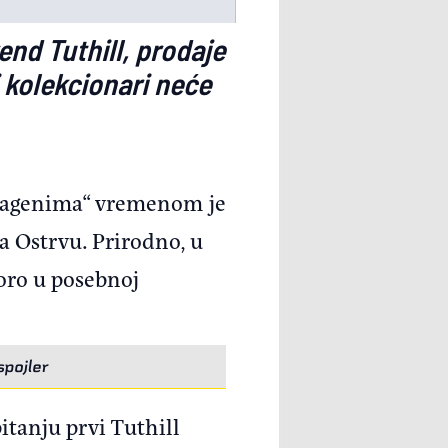
end Tuthill, prodaje
i kolekcionari neće
 „vagenima“ vremenom je
a Ostrvu. Prirodno, u
oro u posebnoj
pojler
itanju prvi Tuthill