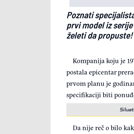
Poznati specijalist
prvi model iz serije
želeti da propuste!
Kompanija koju je 19
postala epicentar prer
prvom planu je godinam
specifikaciji biti ponuđ
Siluet
Da nije reč o bilo ka