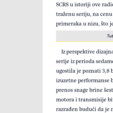
SCRS u istoriji ove rad
traženu seriju, na cenu
primeraka u nizu, što j
Tut
Iz perspektive dizaj
serije iz perioda sedam
ugostila je poznati 3,8
izuzetne performanse b
prenos snage brine šes
motora i transmisije bi
razrađen budući da je 