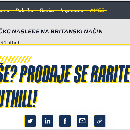
elno
Rubrike
Revija
Impresum
AMSS
KO NASLEĐE NA BRITANSKI NAČIN
ŠE? PRODAJE SE RARITE
THILL!