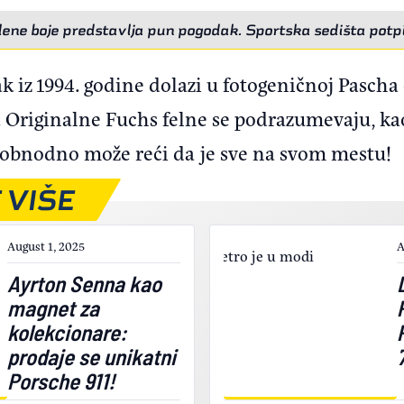
ene boje predstavlja pun pogodak. Sportska sedišta potp
 iz 1994. godine dolazi u fotogeničnoj Pascha 
 Originalne Fuchs felne se podrazumevaju, kao
 slobnodno može reći da je sve na svom mestu!
 VIŠE
August 1, 2025
A
Ayrton Senna kao
magnet za
kolekcionare:
prodaje se unikatni
Porsche 911!