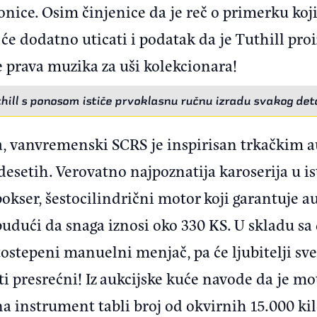
ionice. Osim činjenice da je reč o primerku ko
 će dodatno uticati i podatak da je Tuthill pro
e prava muzika za uši kolekcionara!
hill s ponosom ističe prvoklasnu ručnu izradu svakog det
na, vanvremenski SCRS je inspirisan trkačkim
desetih. Verovatno najpoznatija karoserija u i
 bokser, šestocilindrični motor koji garantuje a
udući da snaga iznosi oko 330 KS. U skladu s
tostepeni manuelni menjač, pa će ljubitelji sv
ti presrećni! Iz aukcijske kuće navode da je mo
na instrument tabli broj od okvirnih 15.000 ki