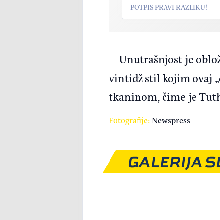
POTPIS PRAVI RAZLIKU!
Unutrašnjost je oblo
vintidž stil kojim ovaj 
tkaninom, čime je Tuth
Fotografije:
Newspress
GALERIJA S