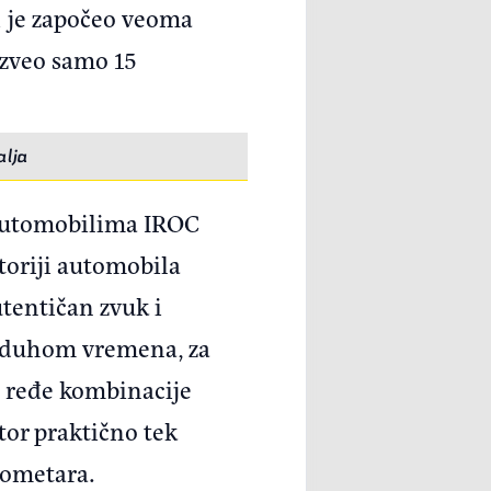
ji je započeo veoma
izveo samo 15
alja
 automobilima IROC
storiji automobila
utentičan zvuk i
a duhom vremena, za
e ređe kombinacije
tor praktično tek
lometara.