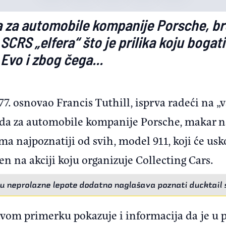
a za automobile kompanije Porsche, br
 SCRS „elfera“ što je prilika koju bogat
 Evo i zbog čega...
77. osnovao Francis Tuthill, isprva radeći na
ada za automobile kompanije Porsche, makar n
a najpoznatiji od svih, model 911, koji će usk
en na akciji koju organizuje Collecting Cars.
u neprolazne lepote dodatno naglašava poznati ducktail s
kvom primerku pokazuje i informacija da je u p