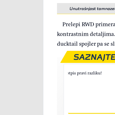
Unutrašnjost tamnozel
Prelepi RWD primerak
kontrastnim detaljima.
ducktail spojler pa se
SAZNAJTE