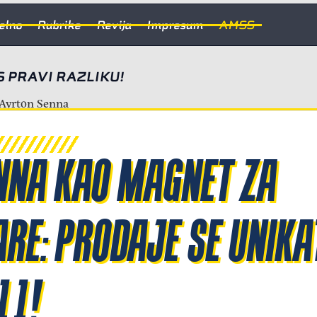
elno
Rubrike
Revija
Impresum
AMSS
S PRAVI RAZLIKU!
NNA KAO MAGNET ZA
RE: PRODAJE SE UNIKA
11!