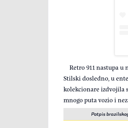
Retro 911 nastupa u 
Stilski dosledno, u ent
kolekcionare izdvojila
mnogo puta vozio i ne
Potpis brazilsko