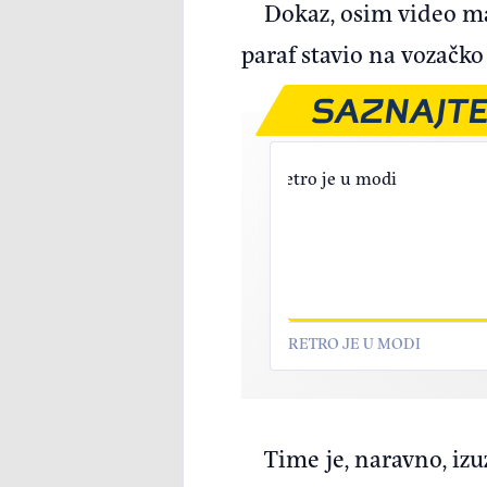
Dokaz, osim video mat
paraf stavio na vozačko
SAZNAJTE
RETRO JE U MODI
Time je, naravno, iz