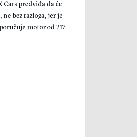
X Cars predviđa da će
ne bez razloga, jer je
sporučuje motor od 217