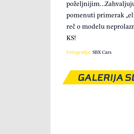
poželjnijim…Zahvaljujuć
pomenuti primerak „elfe
reč o modelu neprolazn
KS!
Fotografije:
SBX Cars
GALERIJA S