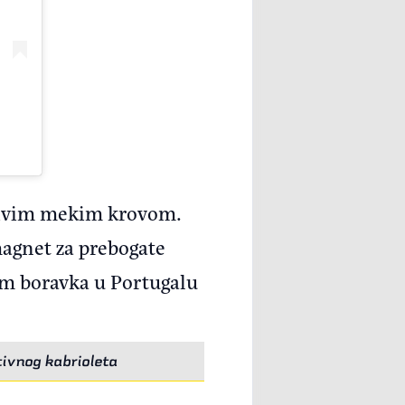
opivim mekim krovom.
 magnet za prebogate
kom boravka u Portugalu
tivnog kabrioleta