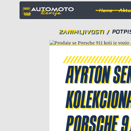
Home
Aktu
ZANIMLJIVOSTI
/
POTPI
AYRTON SE
KOLEKCIONA
PORSCHE 9