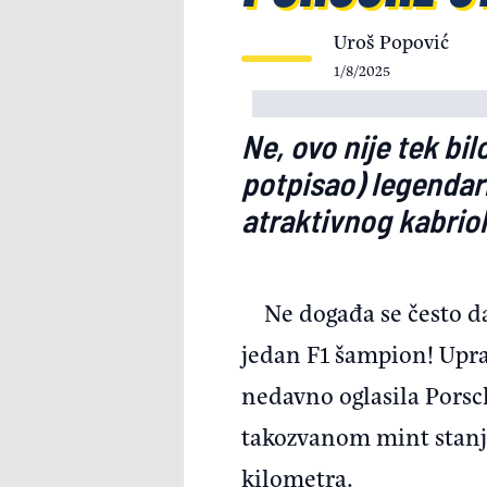
Uroš Popović
1/8/2025
Ne, ovo nije tek bil
potpisao) legendarn
atraktivnog kabriol
Ne događa se često d
jedan F1 šampion! Upra
nedavno oglasila Porsch
takozvanom mint stanju,
kilometra.