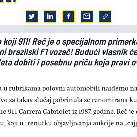
o koji 911! Reč je o specijalnom primerku
i brazilski F1 vozač! Budući vlasnik će
eta dobiti i posebnu priču koja pravi 
a u rubrikama polovni automobili naiđemo na 
vo za takav slučaj pobrinula se renomirana kuć
e 911 Carrera Cabriolet iz 1987. godine. Reč je
 koji u trenutku objavljivanja aukcije na „caj