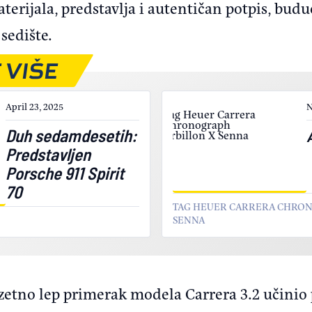
erijala, predstavlja i autentičan potpis, buduć
 sedište.
 VIŠE
April 23, 2025
N
Duh sedamdesetih:
Predstavljen
Porsche 911 Spirit
70
TAG HEUER CARRERA CHRO
SENNA
uzetno lep primerak modela Carrera 3.2 učinio