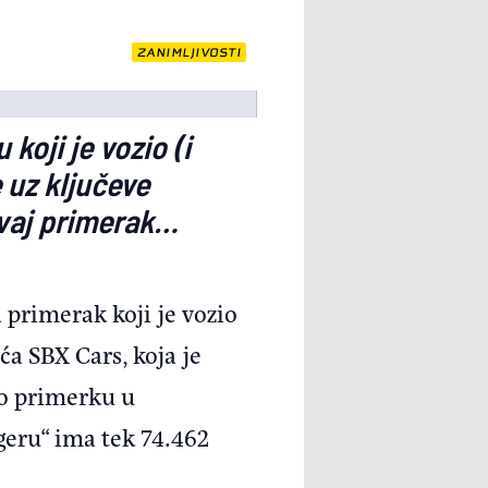
ZANIMLJIVOSTI
 koji je vozio (i
 uz ključeve
ovaj primerak…
primerak koji je vozio
a SBX Cars, koja je
 o primerku u
geru“ ima tek 74.462