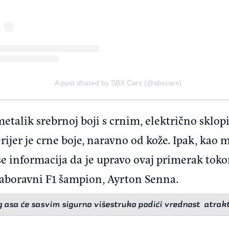
A post shared by SBX Cars (@sbxcars)
metalik srebrnoj boji s crnim, električno skl
erijer je crne boje, naravno od kože. Ipak, kao
 se informacija da je upravo ovaj primerak to
zaboravni F1 šampion, Ayrton Senna.
g asa će sasvim sigurno višestruko podići vrednost atrak