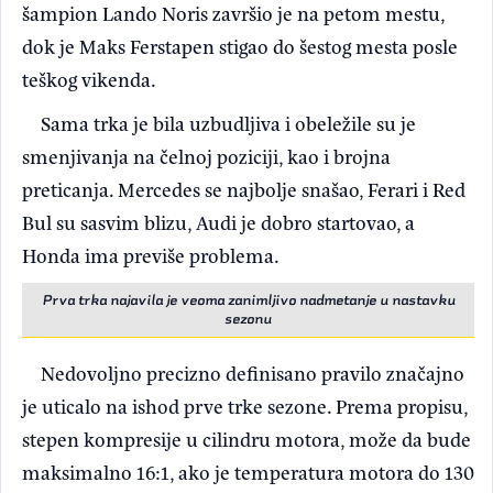
šampion Lando Noris završio je na petom mestu,
dok je Maks Ferstapen stigao do šestog mesta posle
teškog vikenda.
Sama trka je bila uzbudljiva i obeležile su je
smenjivanja na čelnoj poziciji, kao i brojna
preticanja. Mercedes se najbolje snašao, Ferari i Red
Bul su sasvim blizu, Audi je dobro startovao, a
Honda ima previše problema.
Prva trka najavila je veoma zanimljivo nadmetanje u nastavku
sezonu
Nedovoljno precizno definisano pravilo značajno
je uticalo na ishod prve trke sezone. Prema propisu,
stepen kompresije u cilindru motora, može da bude
maksimalno 16:1, ako je temperatura motora do 130