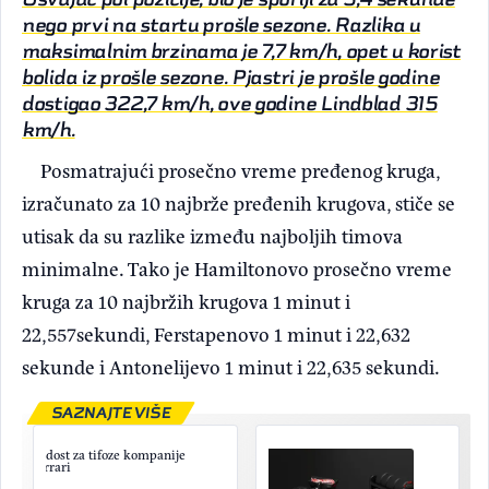
nego prvi na startu prošle sezone. Razlika u
maksimalnim brzinama je 7,7 km/h, opet u korist
bolida iz prošle sezone. Pjastri je prošle godine
dostigao 322,7 km/h, ove godine Lindblad 315
km/h.
Posmatrajući prosečno vreme pređenog kruga,
izračunato za 10 najbrže pređenih krugova, stiče se
utisak da su razlike između najboljih timova
minimalne. Tako je Hamiltonovo prosečno vreme
kruga za 10 najbržih krugova 1 minut i
22,557sekundi, Ferstapenovo 1 minut i 22,632
sekunde i Antonelijevo 1 minut i 22,635 sekundi.
SAZNAJTE VIŠE