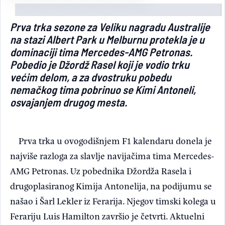
Light/Dark mode
Prva trka sezone za Veliku nagradu Australije
na stazi Albert Park u Melburnu protekla je u
dominaciji tima Mercedes-AMG Petronas.
Pobedio je Džordž Rasel koji je vodio trku
većim delom, a za dvostruku pobedu
nemačkog tima pobrinuo se Kimi Antoneli,
osvajanjem drugog mesta.
Prva trka u ovogodišnjem F1 kalendaru donela je
najviše razloga za slavlje navijačima tima Mercedes-
AMG Petronas. Uz pobednika Džordža Rasela i
drugoplasiranog Kimija Antonelija, na podijumu se
našao i Šarl Lekler iz Ferarija. Njegov timski kolega u
Ferariju Luis Hamilton završio je četvrti. Aktuelni