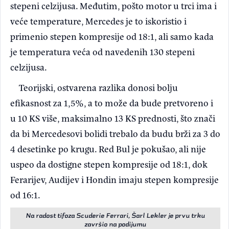
stepeni celzijusa. Međutim, pošto motor u trci ima i
veće temperature, Mercedes je to iskoristio i
primenio stepen kompresije od 18:1, ali samo kada
je temperatura veća od navedenih 130 stepeni
celzijusa.
Teorijski, ostvarena razlika donosi bolju
efikasnost za 1,5%, a to može da bude pretvoreno i
u 10 KS više, maksimalno 13 KS prednosti, što znači
da bi Mercedesovi bolidi trebalo da budu brži za 3 do
4 desetinke po krugu. Red Bul je pokušao, ali nije
uspeo da dostigne stepen kompresije od 18:1, dok
Ferarijev, Audijev i Hondin imaju stepen kompresije
od 16:1.
Na radost tifoza Scuderie Ferrari, Šarl Lekler je prvu trku
završio na podijumu