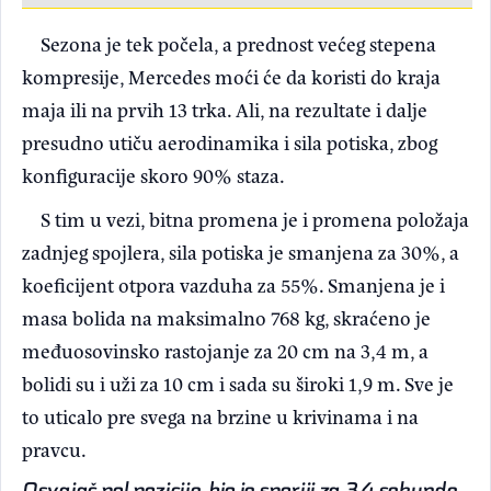
Sezona je tek počela, a prednost većeg stepena
kompresije, Mercedes moći će da koristi do kraja
maja ili na prvih 13 trka. Ali, na rezultate i dalje
presudno utiču aerodinamika i sila potiska, zbog
konfiguracije skoro 90% staza.
S tim u vezi, bitna promena je i promena položaja
zadnjeg spojlera, sila potiska je smanjena za 30%, a
koeficijent otpora vazduha za 55%. Smanjena je i
masa bolida na maksimalno 768 kg, skraćeno je
međuosovinsko rastojanje za 20 cm na 3,4 m, a
bolidi su i uži za 10 cm i sada su široki 1,9 m. Sve je
to uticalo pre svega na brzine u krivinama i na
pravcu.
Osvajač pol pozicije, bio je sporiji za 3,4 sekunde