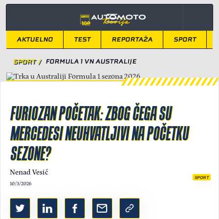
AKTUELNO
TEST
REPORTAŽA
SPORT
SPORT
/
FORMULA 1 VN AUSTRALIJE
FURIOZAN POČETAK: ZBOG ČEGA SU
MERCEDESI NEUHVATLJIVI NA POČETKU
SEZONE?
Nenad Vesić
SPORT
10/3/2026