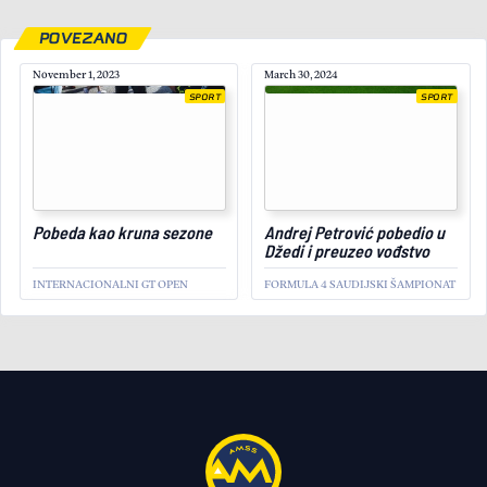
POVEZANO
November 1, 2023
March 30, 2024
SPORT
SPORT
September 2, 2024
Pobeda kao kruna sezone
Andrej Petrović pobedio u
Džedi i preuzeo vođstvo
INTERNACIONALNI GT OPEN
FORMULA 4 SAUDIJSKI ŠAMPIONAT
SPORT
Vesnić drugi u Sloveniji,
sledi finale sezone na
Buzetu
FIA EVROPSKI ŠAMPIONAT NA
BRDSKIM STAZAMA