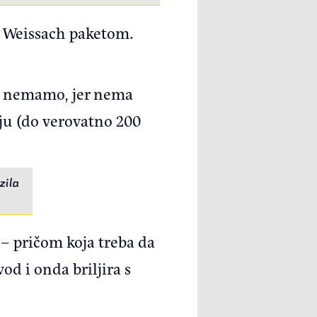
s Weissach paketom.
ma nemamo, jer nema
ju (do verovatno 200
zila
 – pričom koja treba da
od i onda briljira s