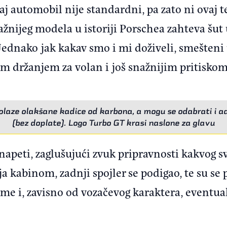
j automobil nije standardni, pa zato ni ovaj te
ažnijeg modela u istoriji Porschea zahteva šu
Jednako jak kakav smo i mi doživeli, smešteni
žim držanjem za volan i još snažnijim pritiskom
laze olakšane kadice od karbona, a mogu se odabrati i a
(bez doplate). Logo Turbo GT krasi naslone za glavu
 napeti, zaglušujući zvuk pripravnosti kakvog 
a kabinom, zadnji spojler se podigao, te su se
me i, zavisno od vozačevog karaktera, eventua