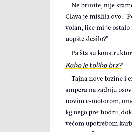
Ne brinite, nije sram
Glava je mislila ovo: "P
volan, lice mi je ostalo
uopšte desilo?"
Pa šta su konstruktor
Kako je toliko brz?
Tajna nove brzine i ef
ampera na zadnju osovi
novim e-motorom, omogu
kg nego prethodni, dok 
većom upotrebom karbon