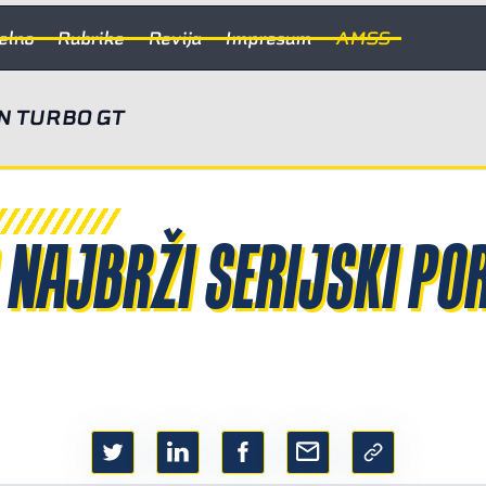
elno
Rubrike
Revija
Impresum
AMSS
N TURBO GT
 NAJBRŽI SERIJSKI PO