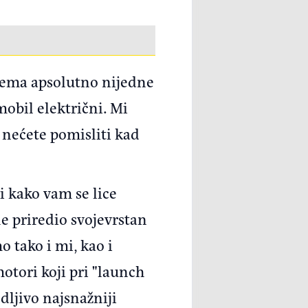
 nema apsolutno nijedne
omobil električni. Mi
o nećete pomisliti kad
ti kako vam se lice
e priredio svojevrstan
 tako i mi, kao i
motori koji pri "launch
edljivo najsnažniji