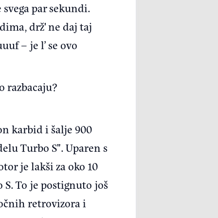
aje svega par sekundi.
dima, drž' ne daj taj
uuf – je l’ se ovo
no razbacaju?
on karbid i šalje 900
elu Turbo S". Uparen s
or je lakši za oko 10
 S. To je postignuto još
čnih retrovizora i