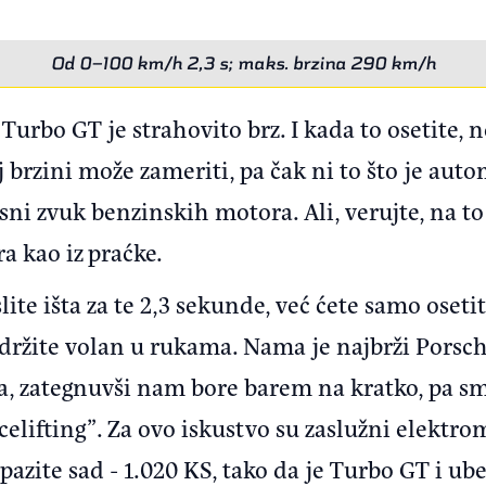
Od 0–100 km/h 2,3 s; maks. brzina 290 km/h
Turbo GT je strahovito brz. I kada to osetite,
oj brzini može zameriti, pa čak ni to što je aut
sni zvuk benzinskih motora. Ali, verujte, na t
ra kao iz praćke.
lite išta za te 2,3 sekunde, već ćete samo oseti
 držite volan u rukama. Nama je najbrži Porsch
 zategnuvši nam bore barem na kratko, pa smo
celifting”. Za ovo iskustvo su zaslužni elektro
pazite sad - 1.020 KS, tako da je Turbo GT i ub