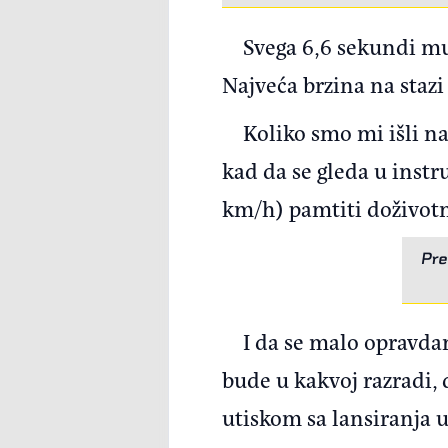
Svega 6,6 sekundi mu
Najveća brzina na stazi
Koliko smo mi išli 
kad da se gleda u inst
km/h) pamtiti doživot
Pre
I da se malo opravda
bude u kakvoj razradi, d
utiskom sa lansiranja