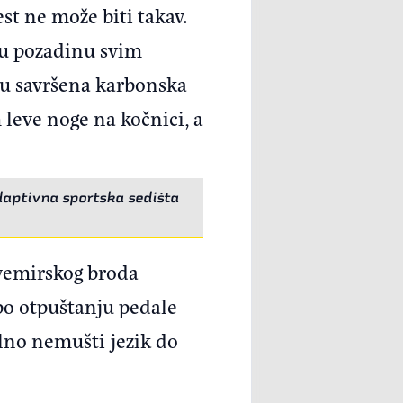
st ne može biti takav.
t u pozadinu svim
 u savršena karbonska
 leve noge na kočnici, a
daptivna sportska sedišta
svemirskog broda
 po otpuštanju pedale
lno nemušti jezik do