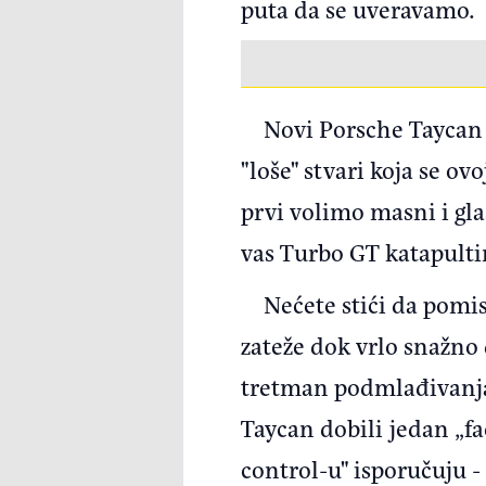
puta da se uveravamo.
Novi Porsche Taycan 
"loše" stvari koja se ov
prvi volimo masni i gla
vas Turbo GT katapulti
Nećete stići da pomis
zateže dok vrlo snažno
tretman podmlađivanja,
Taycan dobili jedan „fa
control-u" isporučuju - 