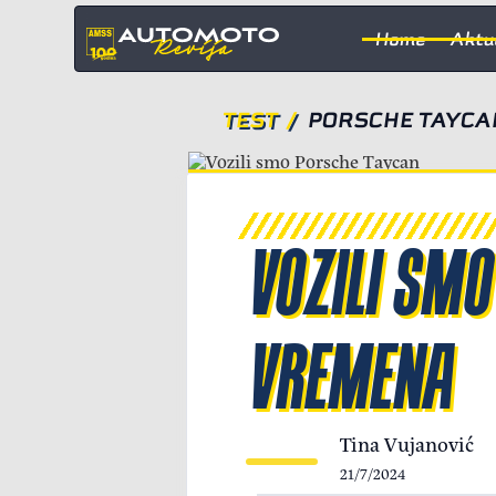
Home
Aktu
TEST
/
PORSCHE TAYCA
VOZILI SMO
VREMENA
Tina Vujanović
21/7/2024