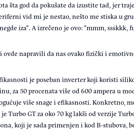
ota šta god da pokušate da izustite tad, jer tr
eriferni vid mi je nestao, nešto me stiska u gru
 negde iza". A izrečeno je ovo: "mmm, ssskkk, fu
i ovde napravili da nas ovako fizički i emotiv
ikasnosti je poseban inverter koji koristi silik
nu, za 50 procenata više od 600 ampera u mod
ćuje više snage i efikasnosti. Konkretno, mot
je Turbo GT za oko 70 kg lakši od verzije Turbo
a, koji je sada primenjen i kod B-stubova, bo