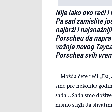
Nije lako ovo reći 
Pa sad zamislite još
najbrži i najsnažnij
Porscheu da napravi
vožnje novog Tayca
Porschea svih vre
Možda ćete reći „Da, 
smo pre nekoliko godin
sada… Sada smo doživeli
nismo stigli da shvati