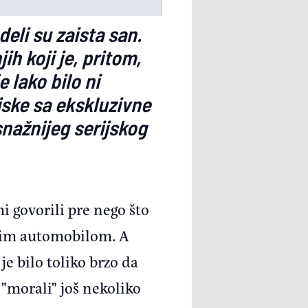
deli su zaista san.
ih koji je, pritom,
e lako bilo ni
iske sa ekskluzivne
nažnijeg serijskog
mi govorili pre nego što
tnim automobilom. A
e bilo toliko brzo da
"morali" još nekoliko