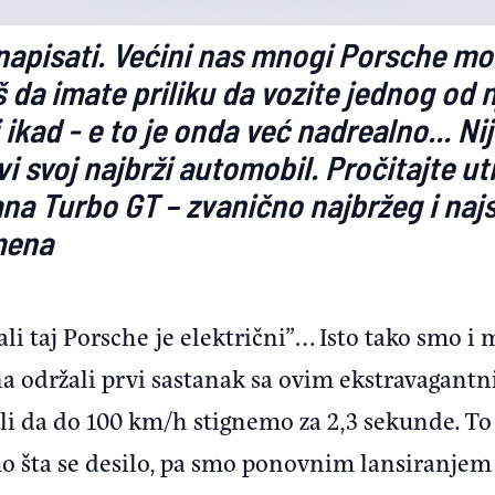
i napisati. Većini nas mnogi Porsche mo
 da imate priliku da vozite jednog od nj
i ikad - e to je onda već nadrealno... Nij
 svoj najbrži automobil. Pročitajte ut
na Turbo GT – zvanično najbržeg i najs
mena
ali taj Porsche je električni”… Isto tako smo i 
a održali prvi sastanak sa ovim ekstravagan
 da do 100 km/h stignemo za 2,3 sekunde. To j
mo šta se desilo, pa smo ponovnim lansiranjem 