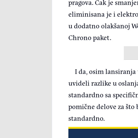
pragova. Čak je smanjen
eliminisana je i elektro
u dodatno olakšanoj Wei
Chrono paket.
I da, osim lansiranj
uvideli razlike u oslan
standardno sa specifič
pomične delove za što b
standardno.