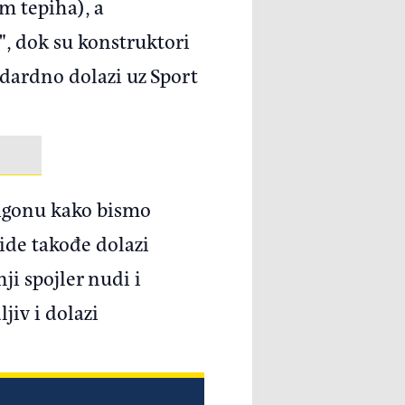
m tepiha), a
e", dok su konstruktori
ndardno dolazi uz Sport
ligonu kako bismo
ide takođe dolazi
i spojler nudi i
jiv i dolazi