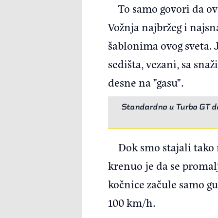
To samo govori da ova
Vožnja najbržeg i najsn
šablonima ovog sveta. 
sedišta, vezani, sa sna
desne na "gasu".
Standardno u Turbo GT do
Dok smo stajali tako
krenuo je da se promalj
kočnice začule samo gu
100 km/h.