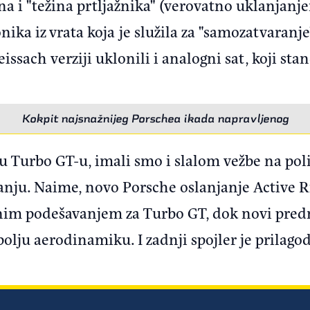
a i "težina prtljažnika" (verovatno uklanjanje
nika iz vrata koja je služila za "samozatvaranj
ssach verziji uklonili i analogni sat, koji sta
Kokpit najsnažnijeg Porschea ikada napravljenog
a u Turbo GT-u, imali smo i slalom vežbe na po
janju. Naime, novo Porsche oslanjanje Active R
nim podešavanjem za Turbo GT, dok novi prednj
olju aerodinamiku. I zadnji spojler je prilagodl