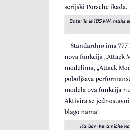
serijski Porsche ikada.
Baterija je 105 kW, maks.
Standardno ima 777 K
nova funkcija „Attack M
modelima, „Attack Mode
poboljšava performans
modela ova funkcija nud
Aktivira se jednostavn
blago nama!
Karbon-keramičke koč