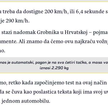
 treba da dostigne 200 km/h, ili 6,4 sekunde 
 je 290 km/h.
na stazi nadomak Grobnika u Hrvatskoj – poj
rumente. Ali znamo da ćemo ovu najkraću vožn
no.
nos je automatski, pogon je na sva četiri točka, a masa vo
iznosi 2.290 kg
mo, retko kada započinjemo test na ovaj način
a se čuva kao poslastica teksta koji ima svoj uv
 u jednom automobilu.