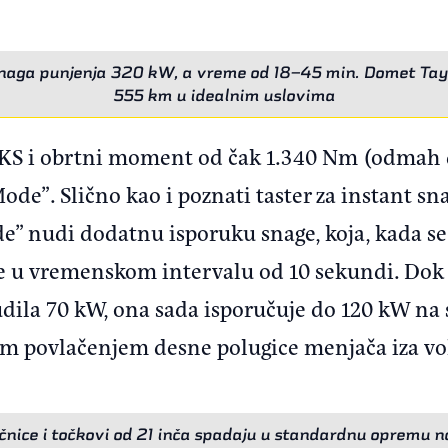
snaga punjenja 320 kW, a vreme od 18–45 min. Domet Tay
555 km u idealnim uslovima
S i obrtni moment od čak 1.340 Nm (odmah dos
ode”. Slično kao i poznati taster za instant 
” nudi dodatnu isporuku snage, koja, kada se 
e u vremenskom intervalu od 10 sekundi. Dok
ila 70 kW, ona sada isporučuje do 120 kW na s
im povlačenjem desne polugice menjača iza vo
nice i točkovi od 21 inča spadaju u standardnu opremu n