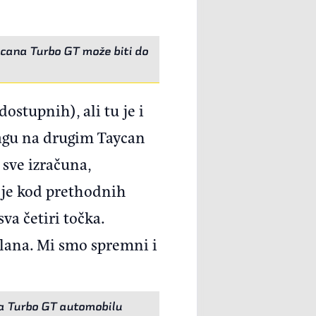
cana Turbo GT može biti do
tupnih), ali tu je i
snagu na drugim Taycan
sve izračuna,
 je kod prethodnih
va četiri točka.
lana. Mi smo spremni i
a Turbo GT automobilu