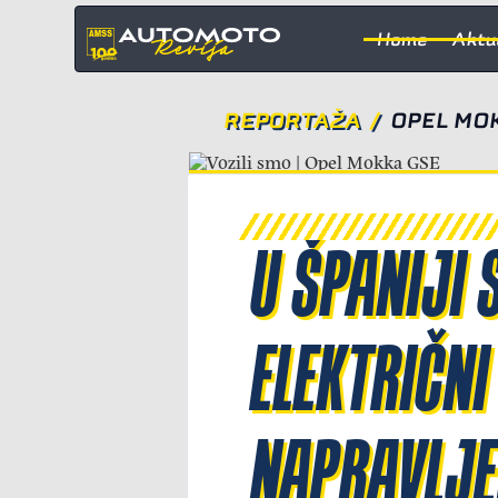
Home
Aktu
REPORTAŽA
/
OPEL MO
U ŠPANIJI 
ELEKTRIČNI
NAPRAVLJEN