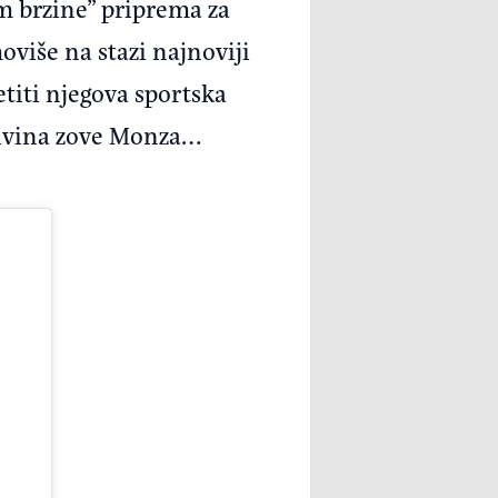
am brzine” priprema za
oviše na stazi najnoviji
etiti njegova sportska
rivina zove Monza…