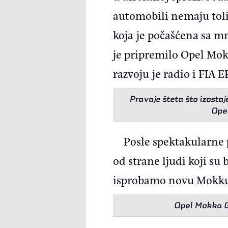
automobili nemaju tolik
koja je počašćena sa m
je pripremilo Opel Mok
razvoju je radio i FIA 
Pravaje šteta što izostaj
Opel
Posle spektakularne 
od strane ljudi koji su
isprobamo novu Mokku 
Opel Mokka GS