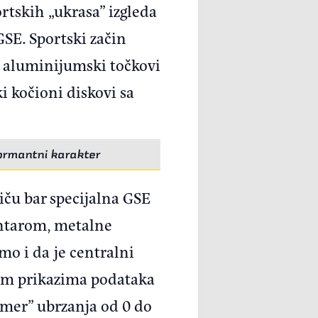
tskih „ukrasa” izgleda
GSE. Sportski začin
ni aluminijumski točkovi
i kočioni diskovi sa
formantni karakter
tiču bar specijalna GSE
antarom, metalne
mo i da je centralni
kim prikazima podataka
jmer” ubrzanja od 0 do