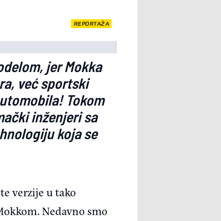
REPORTAŽA
odelom, jer Mokka
a, već sportski
 automobila! Tokom
ački inženjeri sa
hnologiju koja se
e verzije u tako
m Mokkom. Nedavno smo