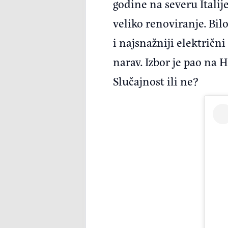
godine na severu Italij
veliko renoviranje. Bil
i najsnažniji električn
narav. Izbor je pao na
Slučajnost ili ne?