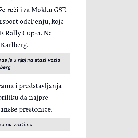
že reći i za Mokku GSE,
sport odeljenju, koje
E Rally Cup-a. Na
 Karlberg.
s je u njoj na stazi vozio
lberg
ama i predstavljanja
priliku da najpre
nske prestonice.
isu na vratima