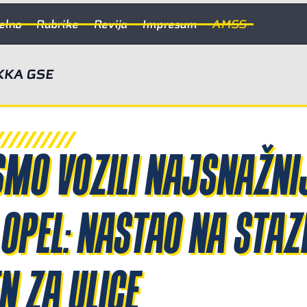
elno
Rubrike
Revija
Impresum
AMSS
KKA GSE
SMO VOZILI NAJSNAŽNI
 OPEL: NASTAO NA STAZI
 ZA ULICE