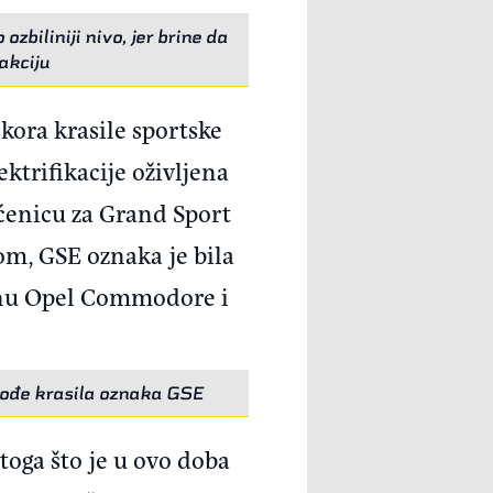
biliniji nivo, jer brine da
akciju
kora krasile sportske
trifikacije oživljena
aćenicu za Grand Sport
om, GSE oznaka je bila
zinu Opel Commodore i
kođe krasila oznaka GSE
oga što je u ovo doba