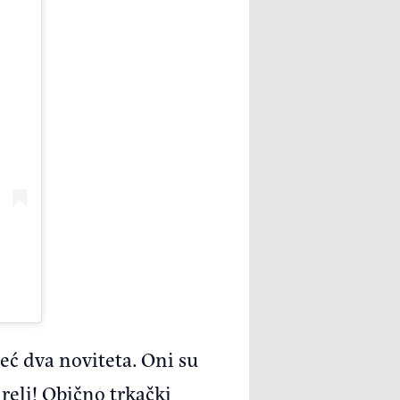
eć dva noviteta. Oni su
 reli! Obično trkački