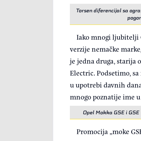
Torsen diferencijal sa ogr
pogon
Iako mnogi ljubitelji
verzije nemačke marke,
je jedna druga, starija
Electric. Podsetimo, s
u upotrebi davnih dana
mnogo poznatije ime u
Opel Mokka GSE i GSE R
Promocija „moke GSE”