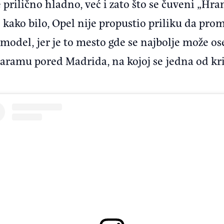
e prilično hladno, već i zato što se čuveni „Hr
o kako bilo, Opel nije propustio priliku da prom
i model, jer je to mesto gde se najbolje može os
 Haramu pored Madrida, na kojoj se jedna od k