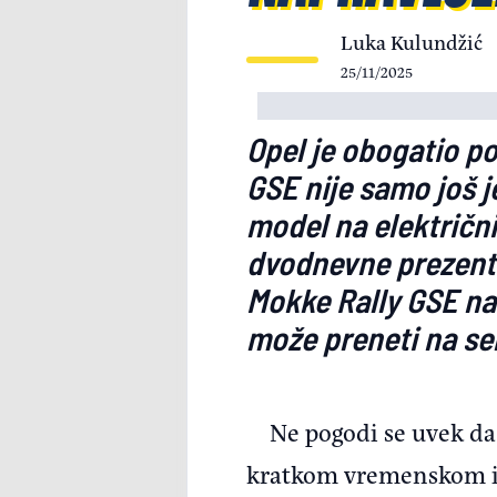
Luka Kulundžić
25/11/2025
Opel je obogatio p
GSE nije samo još 
model na električni
dvodnevne prezentac
Mokke Rally GSE na 
može preneti na se
Ne pogodi se uvek da
kratkom vremenskom in