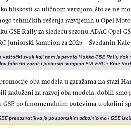
o bliskosti sa uličnom verzijom, što se ne mo
nogo tehničkih rešenja razvijenih u Opel Motor
ku GSE Rally za sledeću sezonu ADAC Opel GS
ERC juniorski šampion za 2025 – Šveđanin Kale
e veštački zvuk koji nam je pevala Mokka GSE Rally dok na
ov fabrički vozač i juniorski šampion FIA ERC - Kale Kar
promocije oba modela u garažama na stazi Har
 bili zaduženi za razvoj oba modela, dobili smo 
GSE po fenomenalnim putevima u okolini špa
E prepoznatljiva je po sportskim odbojnicima i GSE isp