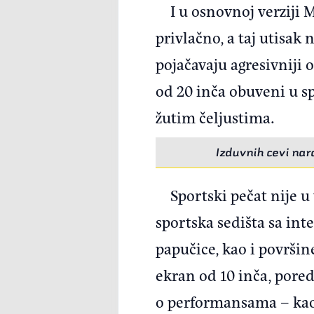
I u osnovnoj verziji
privlačno, a taj utisak
pojačavaju agresivniji 
od 20 inča obuveni u sp
žutim čeljustima.
Izduvnih cevi nar
Sportski pečat nije u 
sportska sedišta sa in
papučice, kao i površi
ekran od 10 inča, pore
o performansama – kao 