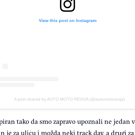
View this post on Instagram
A post shared by AUTO MOTO REVIJA (@automotorevija)
piran tako da smo zapravo upoznali ne jedan v
n je za ulicu i možda neki track day, a drugi za