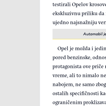
testirali Opelov kroso
ekskluzivnu priliku da
ujedno najsnažniju verz
Automobil je
Opel je možda i jedi
pored benzinske, odnosn
protagonista ove priče
vreme, ali to nimalo n
nabojem, ne samo zbog o
ostalih specifičnosti ka
ograničenim proklizava