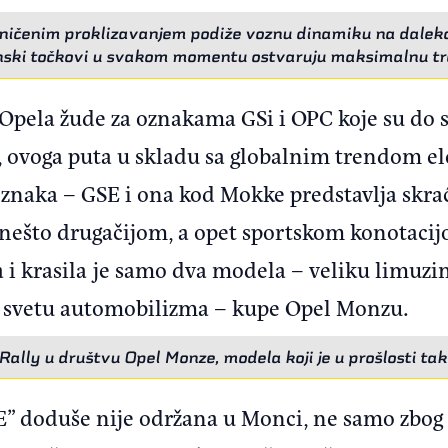
aničenim proklizavanjem podiže voznu dinamiku na daleko oz
ski točkovi u svakom momentu ostvaruju maksimalnu tr
 Opela žude za oznakama GSi i OPC koje su do s
 ovoga puta u skladu sa globalnim trendom elek
 oznaka – GSE i ona kod Mokke predstavlja skr
a nešto drugačijom, a opet sportskom konotacij
 i krasila je samo dva modela – veliku limu
 svetu automobilizma – kupe Opel Monzu.
ally u društvu Opel Monze, modela koji je u prošlosti ta
 doduše nije održana u Monci, ne samo zbog t