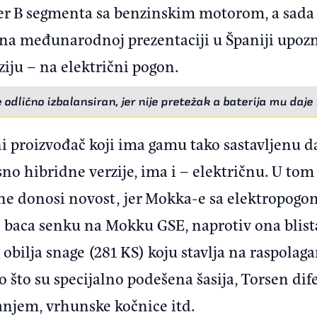
ver B segmenta sa benzinskim motorom, a sada
 na međunarodnoj prezentaciji u Španiji upoz
iju – na električni pogon.
 odlično izbalansiran, jer nije pretežak a baterija mu daje 
ni proizvođač koji ima gamu tako sastavljenu 
o hibridne verzije, ima i – električnu. U tom
 ne donosi novost, jer Mokka-e sa elektropogo
e baca senku na Mokku GSE, naprotiv ona blis
bilja snage (281 KS) koju stavlja na raspolagan
o što su specijalno podešena šasija, Torsen dife
njem, vrhunske kočnice itd.