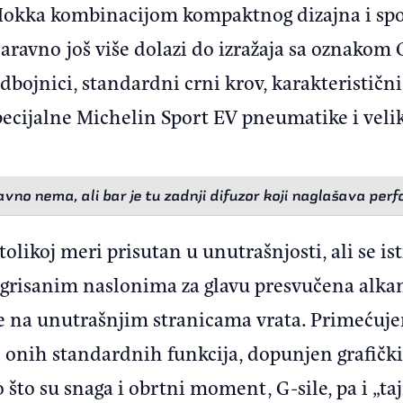
 Mokka kombinacijom kompaktnog dizajna i spor
 naravno još više dolazi do izražaja sa oznakom 
odbojnici, standardni crni krov, karakteristič
ecijalne Michelin Sport EV pneumatike i velik
avno nema, ali bar je tu zadnji difuzor koji naglašava per
tolikoj meri prisutan u unutrašnjosti, ali se is
tegrisanim naslonima za glavu presvučena alk
ne na unutrašnjim stranicama vrata. Primećuje
d onih standardnih funkcija, dopunjen grafič
što su snaga i obrtni moment, G-sile, pa i „ta