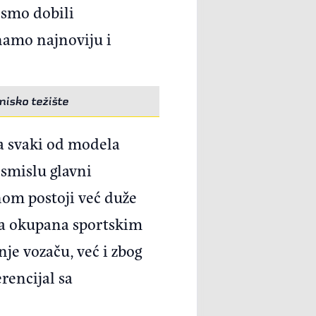
 smo dobili
namo najnoviju i
nisko težište
da svaki od modela
 smislu glavni
nom postoji već duže
ta okupana sportskim
je vozaču, već i zbog
rencijal sa