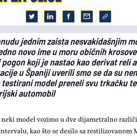
onudu jednim zaista nesvakidašnjim m
jedno novo ime u moru običnih krosover
 pogon koji je nastao kao derivat reli
ije u Španiji uverili smo se da su nem
testirani model preneli svu trkačku te
rijski automobil
 neki model vozimo u dve dijametralno različit
tervalu, kao što se desilo sa restilizovano