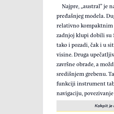
Najpre, „austral” je
pređašnjeg modela. Dug
relativno kompaktnim d
zadnjoj klupi dobili su
tako i pozadi, čak i u s
visine. Druga upečatlji
završne obrade, a možda
središnjem grebenu. Taj
funkciji instrument tab
navigaciju, povezivanj
Kokpit je