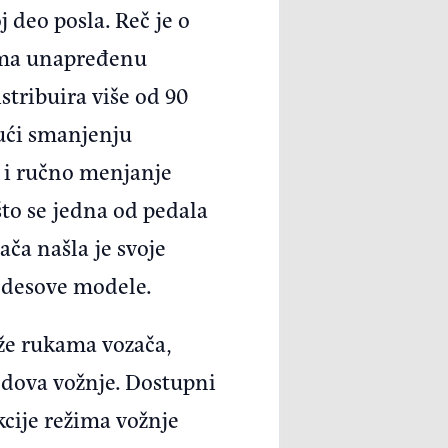
j deo posla. Reč je o
 Ima unapređenu
stribuira više od 90
ući smanjenju
u i ručno menjanje
što se jedna od pedala
ča našla je svoje
cedesove modele.
iže rukama vozača,
modova vožnje. Dostupni
kcije režima vožnje