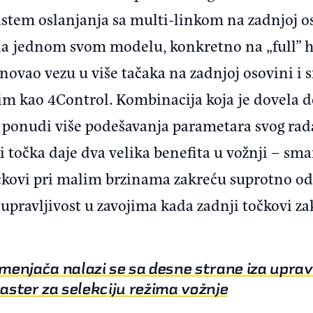
istem oslanjanja sa multi-linkom na zadnjoj os
na jednom svom modelu, konkretno na „full” hib
ovao vezu u više tačaka na zadnjoj osovini i 
tim kao 4Control. Kombinacija koja je dovela 
 i ponudi više podešavanja parametara svog ra
ri točka daje dva velika benefita u vožnji – sm
očkovi pri malim brzinama zakreću suprotno o
 upravljivost u zavojima kada zadnji točkovi 
njača nalazi se sa desne strane iza upravl
aster za selekciju režima vožnje