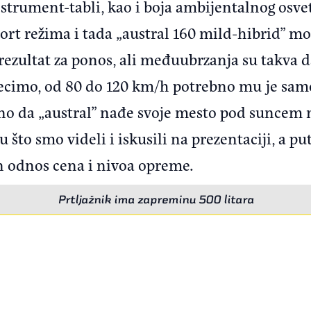
nstrument-tabli, kao i boja ambijentalnog osvet
ort režima i tada „austral 160 mild-hibrid” mo
e rezultat za ponos, ali međuubrzanja su takva 
 Recimo, od 80 do 120 km/h potrebno mu je samo
no da „austral” nađe svoje mesto pod suncem 
što smo videli i iskusili na prezentaciji, a pu
n odnos cena i nivoa opreme.
Prtljažnik ima zapreminu 500 litara