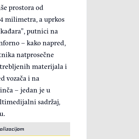
iše prostora od
4 milimetra, a uprkos
kađara”, putnici na
omforno – kako napred,
putnika natprosečne
trebljenih materijala i
ed vozača i na
inča – jedan je u
timedijalni sadržaj,
u.
alizacijom