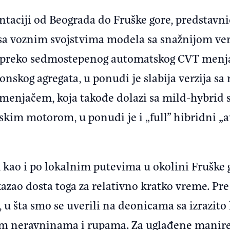
taciji od Beograda do Fruške gore, predstavnic
 sa voznim svojstvima modela sa snažnijom ve
oji preko sedmostepenog automatskog CVT menj
nskog agregata, u ponudi je slabija verzija s
enjačem, koja takođe dolazi sa mild-hybrid s
skim motorom, u ponudi je i „full” hibridni „a
 kao i po lokalnim putevima u okolini Fruške g
azao dosta toga za relativno kratko vreme. Pre
 u šta smo se uverili na deonicama sa izrazito
m neravninama i rupama. Za uglađene manire „