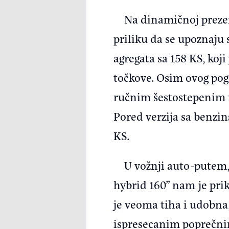
Na dinamičnoj prezen
priliku da se upoznaju
agregata sa 158 KS, k
točkove. Osim ovog pogo
ručnim šestostepenim m
Pored verzija sa benzin
KS.
U vožnji auto-putem,
hybrid 160” nam je prik
je veoma tiha i udobna,
ispresecanim poprečni