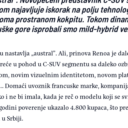
om najavljuje iskorak na polju tehnolog
veoma prostranom kokpitu. Tokom dina
ške gore isprobali smo mild-hybrid ver
tu nastavlja „austral”. Ali, prinova Renoa je da
kreće u pohod u C-SUV segmentu sa daleko ozb
om, novim vizuelnim identitetom, novom pl
.. Domaći uvoznik francuske marke, kompanija
ko i ne bi imala, kada je reč o modelu koji se 
j godini poverenje ukazalo 4.800 kupaca, što p
 u Srbiji.