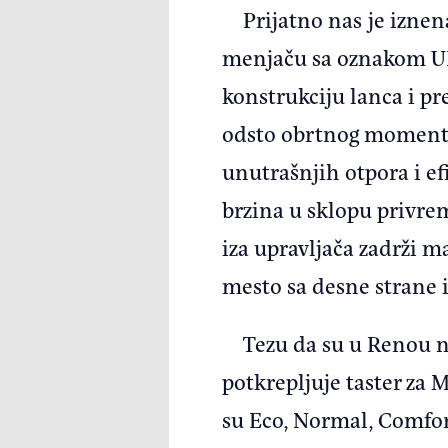
Prijatno nas je iznen
menjaču sa oznakom UK
konstrukciju lanca i pr
odsto obrtnog momenta
unutrašnjih otpora i e
brzina u sklopu privrem
iza upravljača zadrži m
mesto sa desne strane i
Tezu da su u Renou na
potkrepljuje taster za 
su Eco, Normal, Comfort