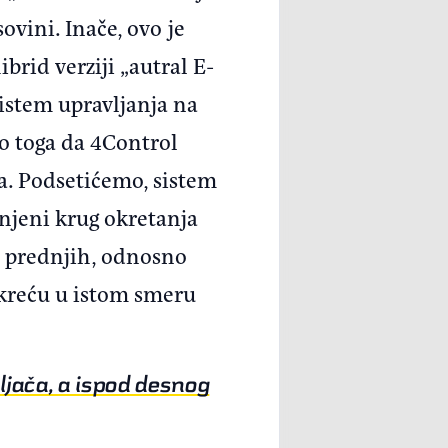
ovini. Inače, ovo je
rid verziji „autral E-
sistem upravljanja na
do toga da 4Control
da. Podsetićemo, sistem
anjeni krug okretanja
d prednjih, odnosno
zakreću u istom smeru
jača, a ispod desnog