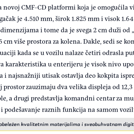
 na novoj CMF-CD platformi koja je omogućila v
ačak je 4.510 mm, širok 1.825 mm i visok 1.64
imenzijama i tome da je svega 2 cm duži od „
 5 cm više prostora za kolena. Dakle, sedi se k
ituaciji kada se u vozilu nalaze četiri odrasla 
va karakteristika u enterijeru je visok nivo upo
 i najsnažniji utisak ostavlja deo kokpita ispr
 prostor zauzimaju dva velika displeja od 12,3 
le, a drugi predstavlja komandni centar za mul
e i podešavanje raznih funkcija na samom vozil
 obeležen kvalitetnim materijalima i sveobuhvatnom digit