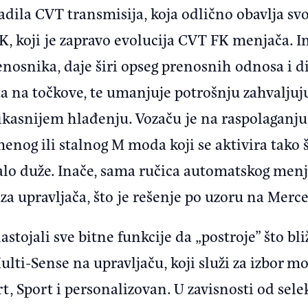
adila CVT transmisija, koja odlično obavlja svo
, koji je zapravo evolucija CVT FK menjača.
enosnika, daje širi opseg prenosnih odnosa i di
 na točkove, te umanjuje potrošnju zahvaljuj
fikasnijem hlađenju. Vozaču je na raspolaganj
enog ili stalnog M moda koji se aktivira tako 
alo duže. Inače, sama ručica automatskog menja
za upravljača, što je rešenje po uzoru na Mer
stojali sve bitne funkcije da „postroje” što bl
Multi-Sense na upravljaču, koji služi za izbor 
, Sport i personalizovan. U zavisnosti od sele