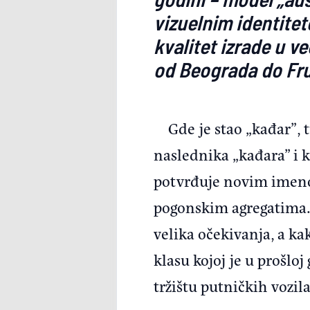
vizuelnim identitet
kvalitet izrade u 
od Beograda do Fru
Gde je stao „kađar”, 
naslednika „kađara” i 
potvrđuje novim imen
pogonskim agregatima.
velika očekivanja, a ka
klasu kojoj je u prošlo
tržištu putničkih vozila