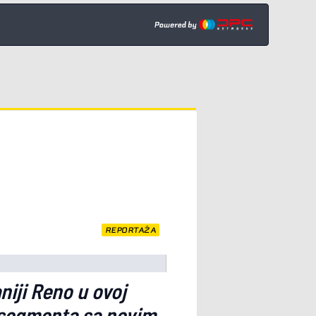
REPORTAŽA
niji Reno u ovoj
 segmenta sa novim