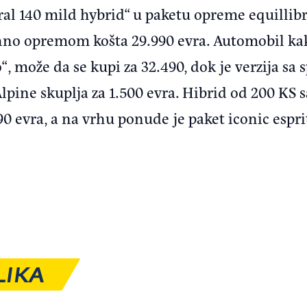
al 140 mild hybrid“ u paketu opreme equillibr
hno opremom košta 29.990 evra. Automobil kaka
, može da se kupi za 32.490, dok je verzija s
lpine skuplja za 1.500 evra. Hibrid od 200 KS
990 evra, a na vrhu ponude je paket iconic espr
LIKA