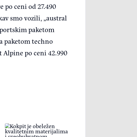
e po ceni od 27.490
v smo vozili, „austral
a sportskim paketom
 sa paketom techno
it Alpine po ceni 42.990