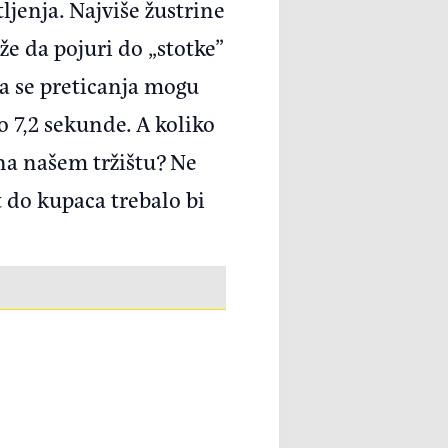
ljenja. Najviše žustrine
že da pojuri do „stotke”
da se preticanja mogu
 7,2 sekunde. A koliko
na našem tržištu? Ne
t do kupaca trebalo bi