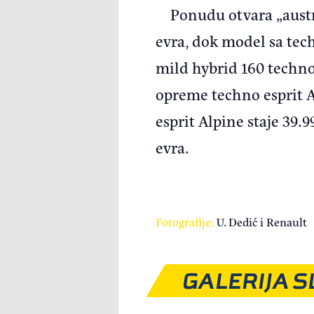
Ponudu otvara „austr
evra, dok model sa tec
mild hybrid 160 techno“
opreme techno esprit A
esprit Alpine staje 39.
evra.
Fotografije:
U. Dedić i Renault
GALERIJA S