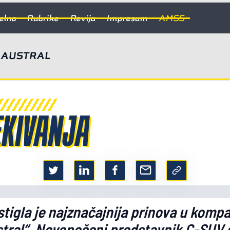
elno
Rubrike
Revija
Impresum
AMSS
 AUSTRAL
EKIVANJA
tigla je najznačajnija prinova u kompa
stral“. Novopečeni predstavnik C-SUV