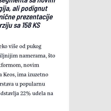
ija, ali podignut
mične prezentacije
ziju sa 158 KS
leko više od pukog
iljnijim namerama, što
atformom, novim
 Keos, ima izuzetno
svrstava u popularnu
redstavlja 22% udela na