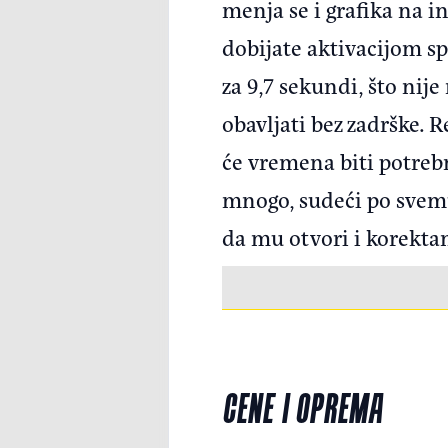
menja se i grafika na i
dobijate aktivacijom sp
za 9,7 sekundi, što nij
obavljati bez zadrške.
će vremena biti potreb
mnogo, sudeći po svemu 
da mu otvori i korekta
CENE I OPREMA