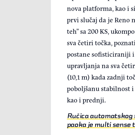
nova platforma, kao i s
prvi slučaj da je Reno 
teh” sa 200 KS, ukompon
sva četiri točka, pozna
postane sofisticiraniji
upravljanja na sva četi
(10,1 m) kada zadnji t
poboljšanu stabilnost i
kao i prednji.
Ručica automatskog me
paoka je multi sense t