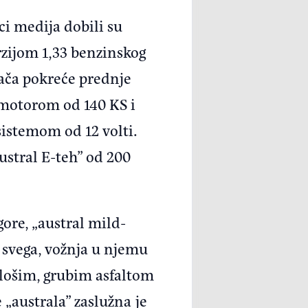
i medija dobili su
rzijom 1,33 benzinskog
ača pokreće prednje
a motorom od 140 KS i
istemom od 12 volti.
ustral E-teh” od 200
ore, „austral mild-
 svega, vožnja u njemu
 lošim, grubim asfaltom
australa” zaslužna je