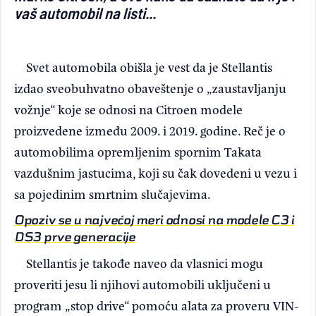
vaš automobil na listi...
Svet automobila obišla je vest da je Stellantis
izdao sveobuhvatno obaveštenje o „zaustavljanju
vožnje“ koje se odnosi na Citroen modele
proizvedene između 2009. i 2019. godine. Reč je o
automobilima opremljenim spornim Takata
vazdušnim jastucima, koji su čak dovedeni u vezu i
sa pojedinim smrtnim slučajevima.
Opoziv se u najvećoj meri odnosi na modele C3 i
DS3 prve generacije
Stellantis je takođe naveo da vlasnici mogu
proveriti jesu li njihovi automobili uključeni u
program „stop drive“ pomoću alata za proveru VIN-