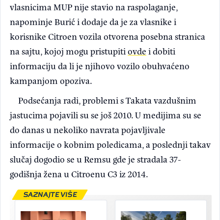
vlasnicima MUP nije stavio na raspolaganje,
napominje Burić i dodaje da je za vlasnike i
korisnike Citroen vozila otvorena posebna stranica
na sajtu, kojoj mogu pristupiti
ovde
i dobiti
informaciju da li je njihovo vozilo obuhvaćeno
kampanjom opoziva.
Podsećanja radi, problemi s Takata vazdušnim
jastucima pojavili su se još 2010. U medijima su se
do danas u nekoliko navrata pojavljivale
informacije o kobnim poledicama, a poslednji takav
slučaj dogodio se u Remsu gde je stradala 37-
godišnja žena u Citroenu C3 iz 2014.
SAZNAJTE VIŠE