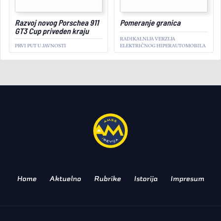
Razvoj novog Porschea 911
Pomeranje granica
GT3 Cup priveden kraju
RADIKALNIJA VERZIJA
PRVI PUT U JAVNOSTI
ELEKTRIČNOG HIPERAUTOMOBILA
AKTUELNO
Najsnažniji na svetu:
Debitovao RAM 1500 SRT
TRX
DOKAZ DA SE SUPROTNOSTI
PRIVLAČE!
Home
Aktuelno
Rubrike
Istorija
Impresum