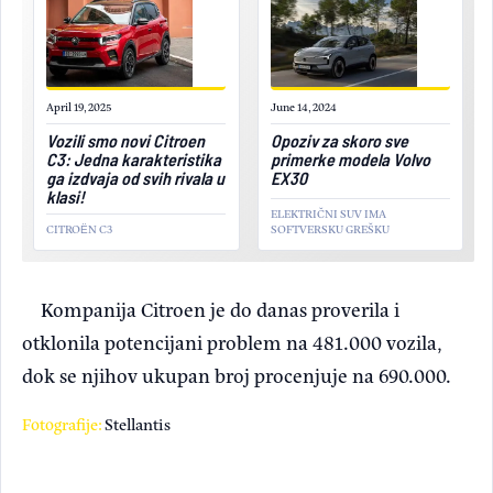
April 19, 2025
June 14, 2024
Vozili smo novi Citroen
Opoziv za skoro sve
C3: Jedna karakteristika
primerke modela Volvo
ga izdvaja od svih rivala u
EX30
klasi!
ELEKTRIČNI SUV IMA
CITROËN C3
SOFTVERSKU GREŠKU
Kompanija Citroen je do danas proverila i
otklonila potencijani problem na 481.000 vozila,
dok se njihov ukupan broj procenjuje na 690.000.
Fotografije:
Stellantis