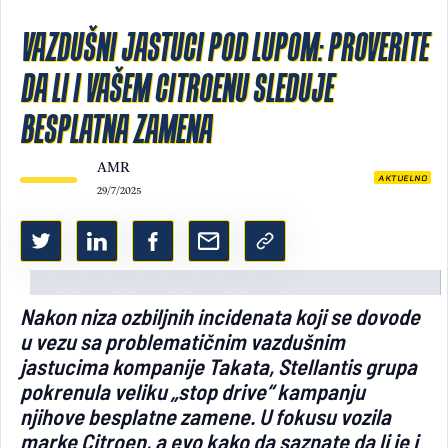
Light/Dark mode
VAZDUŠNI JASTUCI POD LUPOM: PROVERITE
DA LI I VAŠEM CITROENU SLEDUJE
BESPLATNA ZAMENA
AMR
AKTUELNO
29/7/2025
Nakon niza ozbiljnih incidenata koji se dovode
u vezu sa problematičnim vazdušnim
jastucima kompanije Takata, Stellantis grupa
pokrenula veliku „stop drive“ kampanju
njihove besplatne zamene. U fokusu vozila
marke Citroen, a evo kako da saznate da li je i