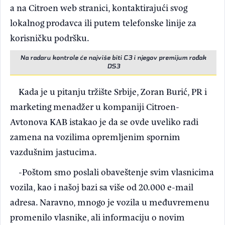
a na Citroen web stranici, kontaktirajući svog
lokalnog prodavca ili putem telefonske linije za
korisničku podršku.
Na radaru kontrole će najviše biti C3 i njegov premijum rođak
DS3
Kada je u pitanju tržište Srbije, Zoran Burić, PR i
marketing menadžer u kompaniji Citroen-
Avtonova KAB istakao je da se ovde uveliko radi
zamena na vozilima opremljenim spornim
vazdušnim jastucima.
-Poštom smo poslali obaveštenje svim vlasnicima
vozila, kao i našoj bazi sa više od 20.000 e-mail
adresa. Naravno, mnogo je vozila u međuvremenu
promenilo vlasnike, ali informaciju o novim