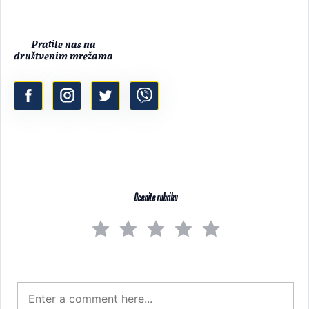
Pratite nas na
društvenim mrežama
Ocenite rubriku