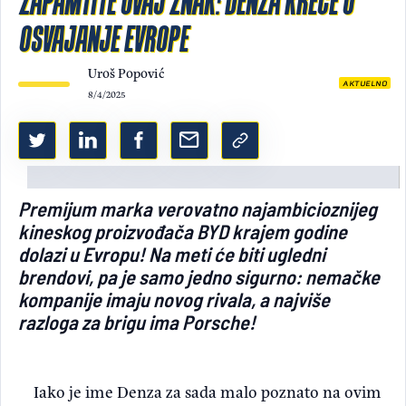
ZAPAMTITE OVAJ ZNAK: DENZA KREĆE U
OSVAJANJE EVROPE
Light/Dark mode
Uroš Popović
AKTUELNO
8/4/2025
Premijum marka verovatno najambicioznijeg
kineskog proizvođača BYD krajem godine
dolazi u Evropu! Na meti će biti ugledni
brendovi, pa je samo jedno sigurno: nemačke
kompanije imaju novog rivala, a najviše
razloga za brigu ima Porsche!
Iako je ime Denza za sada malo poznato na ovim