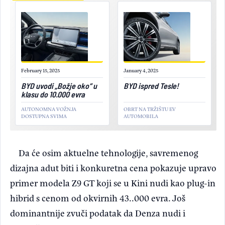
February 15, 2025
January 4, 2025
BYD uvodi „Božje oko“ u
BYD ispred Tesle!
klasu do 10.000 evra
AUTONOMNA VOŽNJA
OBRT NA TRŽIŠTU EV
DOSTUPNA SVIMA
AUTOMOBILA
Da će osim aktuelne tehnologije, savremenog
dizajna adut biti i konkuretna cena pokazuje upravo
primer modela Z9 GT koji se u Kini nudi kao plug-in
hibrid s cenom od okvirnih 43..000 evra. Još
dominantnije zvuči podatak da Denza nudi i