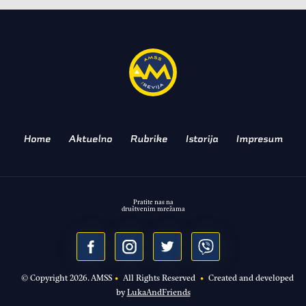
Debitovala plava furija:
Novitec Ferrari SF90 XX
SNAŽNIJI, GLASNIJI I SKUPLJI!
Home
Aktuelno
Rubrike
Istorija
Impresum
Pratite nas na
društvenim mrežama
© Copyright
2026
. AMSS
•
All Rights Reserved
•
Created and developed
by
LukaAndFriends