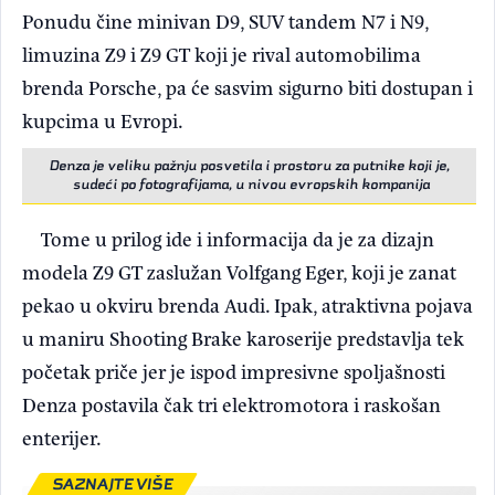
Ponudu čine minivan D9, SUV tandem N7 i N9,
limuzina Z9 i Z9 GT koji je rival automobilima
brenda Porsche, pa će sasvim sigurno biti dostupan i
kupcima u Evropi.
Denza je veliku pažnju posvetila i prostoru za putnike koji je,
sudeći po fotografijama, u nivou evropskih kompanija
Tome u prilog ide i informacija da je za dizajn
modela Z9 GT zaslužan Volfgang Eger, koji je zanat
pekao u okviru brenda Audi. Ipak, atraktivna pojava
u maniru Shooting Brake karoserije predstavlja tek
početak priče jer je ispod impresivne spoljašnosti
Denza postavila čak tri elektromotora i raskošan
enterijer.
SAZNAJTE VIŠE