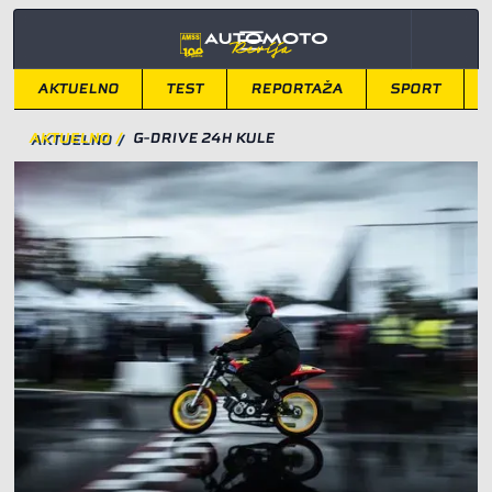
AKTUELNO
TEST
REPORTAŽA
SPORT
AKTUELNO
/
G-DRIVE 24H KULE