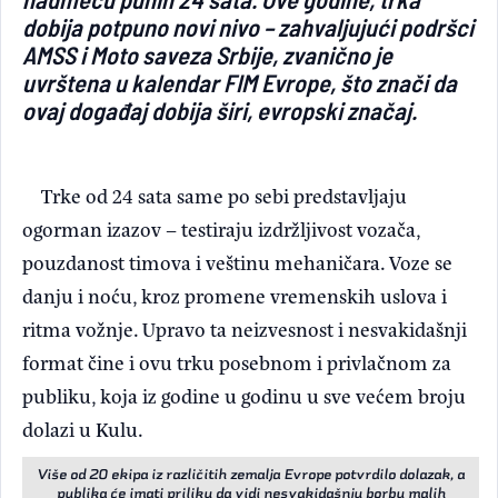
dobija potpuno novi nivo – zahvaljujući podršci
AMSS i Moto saveza Srbije, zvanično je
uvrštena u kalendar FIM Evrope, što znači da
ovaj događaj dobija širi, evropski značaj.
Trke od 24 sata same po sebi predstavljaju
ogorman izazov – testiraju izdržljivost vozača,
pouzdanost timova i veštinu mehaničara. Voze se
danju i noću, kroz promene vremenskih uslova i
ritma vožnje. Upravo ta neizvesnost i nesvakidašnji
format čine i ovu trku posebnom i privlačnom za
publiku, koja iz godine u godinu u sve većem broju
dolazi u Kulu.
Više od 20 ekipa iz različitih zemalja Evrope potvrdilo dolazak, a
publika će imati priliku da vidi nesvakidašnju borbu malih