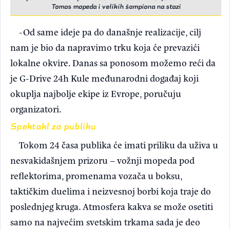
Tomos mopeda i velikih šampiona na stazi
-Od same ideje pa do današnje realizacije, cilj
nam je bio da napravimo trku koja će prevazići
lokalne okvire. Danas sa ponosom možemo reći da
je G-Drive 24h Kule međunarodni događaj koji
okuplja najbolje ekipe iz Evrope, poručuju
organizatori.
Spektakl za publiku
Tokom 24 časa publika će imati priliku da uživa u
nesvakidašnjem prizoru – vožnji mopeda pod
reflektorima, promenama vozača u boksu,
taktičkim duelima i neizvesnoj borbi koja traje do
poslednjeg kruga. Atmosfera kakva se može osetiti
samo na najvećim svetskim trkama sada je deo