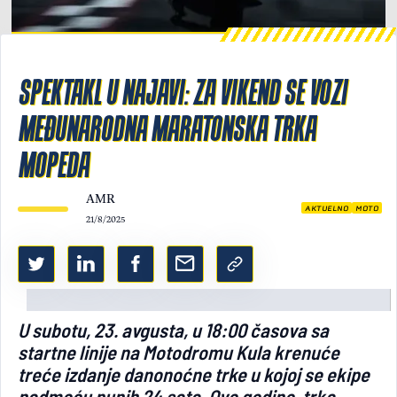
Light/Dark mode
SPEKTAKL U NAJAVI: ZA VIKEND SE VOZI
MEĐUNARODNA MARATONSKA TRKA
MOPEDA
AMR
AKTUELNO
MOTO
21/8/2025
U subotu, 23. avgusta, u 18:00 časova sa
startne linije na Motodromu Kula krenuće
treće izdanje danonoćne trke u kojoj se ekipe
nadmeću punih 24 sata. Ove godine, trka