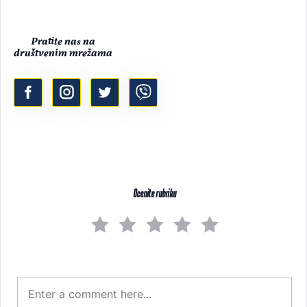
Pratite nas na
društvenim mrežama
Ocenite rubriku