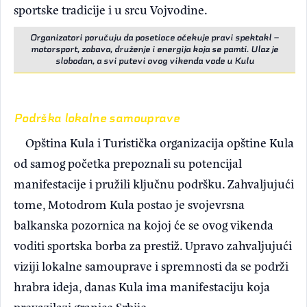
sportske tradicije i u srcu Vojvodine.
Organizatori poručuju da posetioce očekuje pravi spektakl –
motorsport, zabava, druženje i energija koja se pamti. Ulaz je
slobodan, a svi putevi ovog vikenda vode u Kulu
Podrška lokalne samouprave
Opština Kula i Turistička organizacija opštine Kula
od samog početka prepoznali su potencijal
manifestacije i pružili ključnu podršku. Zahvaljujući
tome, Motodrom Kula postao je svojevrsna
balkanska pozornica na kojoj će se ovog vikenda
voditi sportska borba za prestiž. Upravo zahvaljujući
viziji lokalne samouprave i spremnosti da se podrži
hrabra ideja, danas Kula ima manifestaciju koja
prevazilazi granice Srbije.