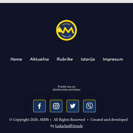
proleće?
OSVEŽAVANJE AUTMOBILA NAKON
ZIME
Home
Aktuelno
Rubrike
Istorija
Impresum
Pratite nas na
društvenim mrežama
© Copyright
2026
. AMSS
•
All Rights Reserved
•
Created and developed
by
LukaAndFriends