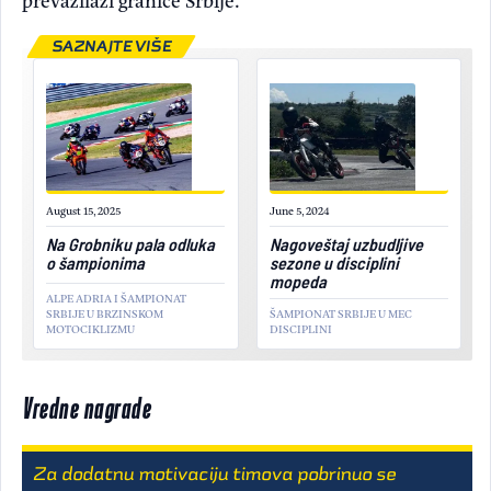
SAZNAJTE VIŠE
August 15, 2025
June 5, 2024
Na Grobniku pala odluka
Nagoveštaj uzbudljive
o šampionima
sezone u disciplini
mopeda
ALPE ADRIA I ŠAMPIONAT
SRBIJE U BRZINSKOM
ŠAMPIONAT SRBIJE U MEC
MOTOCIKLIZMU
DISCIPLINI
Vredne nagrade
Za dodatnu motivaciju timova pobrinuo se