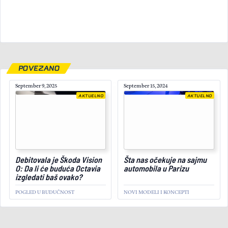
POVEZANO
September 9, 2025
September 15, 2024
AKTUELNO
AKTUELNO
April 9, 2026
Debitovala je Škoda Vision
Šta nas očekuje na sajmu
O: Da li će buduća Octavia
automobila u Parizu
izgledati baš ovako?
POGLED U BUDUĆNOST
NOVI MODELI I KONCEPTI
SAVETI
AKTUELNO
Kako izbrusiti formu za