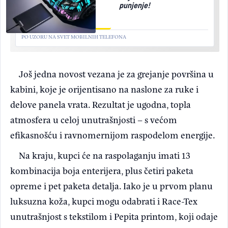
punjenje!
PO UZORU NA SVET MOBILNIH TELEFONA
Još jedna novost vezana je za grejanje površina u
kabini, koje je orijentisano na naslone za ruke i
delove panela vrata. Rezultat je ugodna, topla
atmosfera u celoj unutrašnjosti – s većom
efikasnošću i ravnomernijom raspodelom energije.
Na kraju, kupci će na raspolaganju imati 13
kombinacija boja enterijera, plus četiri paketa
opreme i pet paketa detalja. Iako je u prvom planu
luksuzna koža, kupci mogu odabrati i Race-Tex
unutrašnjost s tekstilom i Pepita printom, koji odaje