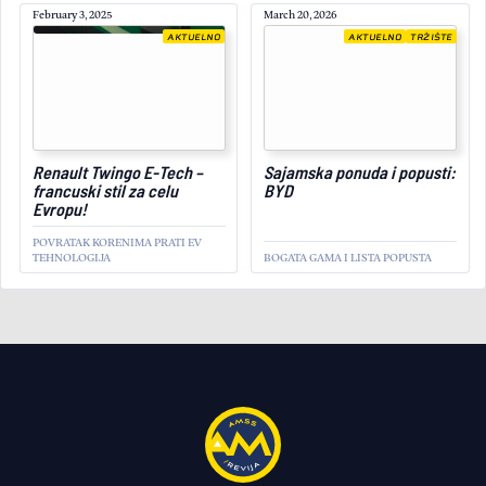
February 3, 2025
March 20, 2026
AKTUELNO
AKTUELNO
TRŽIŠTE
February 5, 2025
Renault Twingo E-Tech –
Sajamska ponuda i popusti:
francuski stil za celu
BYD
Evropu!
POVRATAK KORENIMA PRATI EV
TEHNOLOGIJA
BOGATA GAMA I LISTA POPUSTA
AKTUELNO
Stiže nova generacija
hibrida kakvu do sada
nismo videli!
AUDI RAZVIO NOVU TEHNOLOGIJU