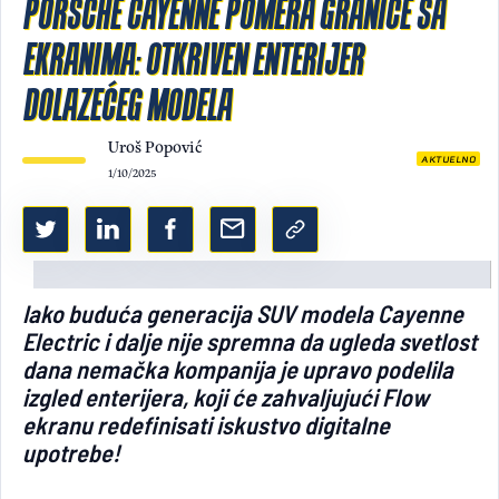
PORSCHE CAYENNE POMERA GRANICE SA
Light/Dark mode
EKRANIMA: OTKRIVEN ENTERIJER
DOLAZEĆEG MODELA
Uroš Popović
AKTUELNO
1/10/2025
Iako buduća generacija SUV modela Cayenne
Electric i dalje nije spremna da ugleda svetlost
dana nemačka kompanija je upravo podelila
izgled enterijera, koji će zahvaljujući Flow
ekranu redefinisati iskustvo digitalne
upotrebe!