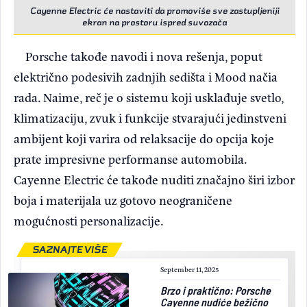
Cayenne Electric će nastaviti da promoviše sve zastupljeniji
ekran na prostoru ispred suvozača
Porsche takođe navodi i nova rešenja, poput
električno podesivih zadnjih sedišta i Mood načia
rada. Naime, reč je o sistemu koji usklađuje svetlo,
klimatizaciju, zvuk i funkcije stvarajući jedinstveni
ambijent koji varira od relaksacije do opcija koje
prate impresivne performanse automobila.
Cayenne Electric će takođe nuditi značajno širi izbor
boja i materijala uz gotovo neograničene
mogućnosti personalizacije.
SAZNAJTE VIŠE
September 11, 2025
Brzo i praktično: Porsche
Cayenne nudiće bežično