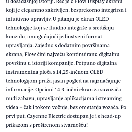
u dosadašnjoj istoriji. Reč je o Flow Display ekranu
koji je elegantno zakrivljen, besprekorno integrirsn i
intuitivno upravljiv. U pitanju je ekran OLED
tehnologije koji se fluidno integriše u središnju
konzolu, omogućujući jedinstveni format
upravljanja. Zajedno s dodatnim površinama
ekrana, Flow čini najveću kontinuiranu digitalnu
površinu u istoriji kompanije. Potpuno digitalna
instrumentna ploča s 14,25-inčnom OLED
tehnologijom pruža jasan pogled na najznačajnije
informacije. Opcioni 14,9-inčni ekran za suvozača
nudi zabavu, upravljanje aplikacijama i streaming
videa – čak i tokom vožnje, bez ometanja vozača. Po
prvi put, Cayenne Electric dostupan je i s head-up
prikazom s proširenom stvarnošću!