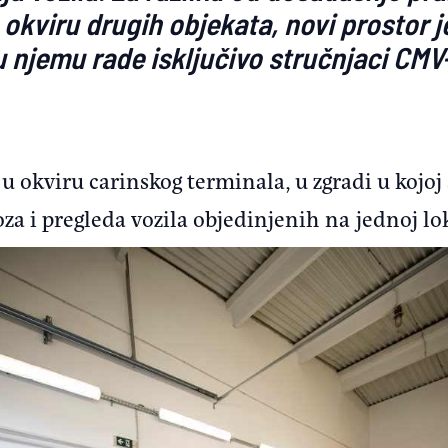
u okviru drugih objekata, novi prostor 
 njemu rade isključivo stručnjaci CMV
 u okviru carinskog terminala, u zgradi u kojoj 
oza i pregleda vozila objedinjenih na jednoj lok