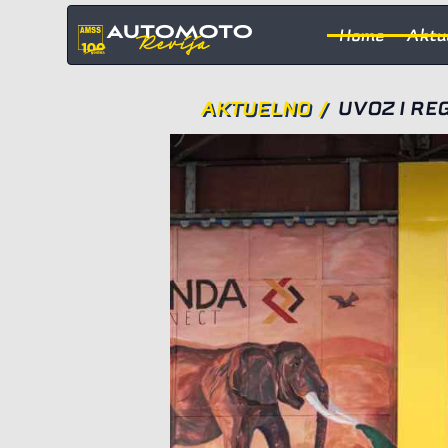
Home
Aktu
AKTUELNO
/
UVOZ I RE