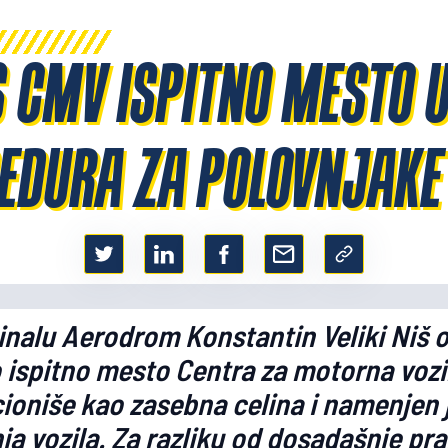
CMV ISPITNO MESTO U 
EDURA ZA POLOVNJAKE 
nalu Aerodrom Konstantin Veliki Niš o
spitno mesto Centra za motorna vozil
cioniše kao zasebna celina i namenjen j
ja vozila. Za razliku od dosadašnje pr