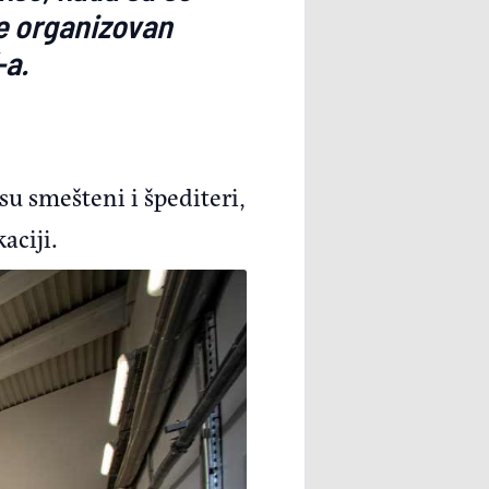
je organizovan
-a.
su smešteni i špediteri,
aciji.