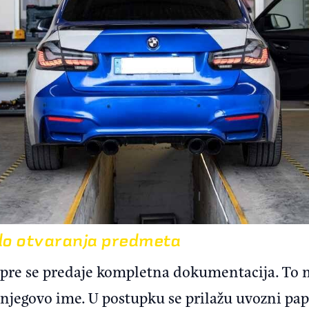
do otvaranja predmeta
jpre se predaje kompletna dokumentacija. To 
 u njegovo ime. U postupku se prilažu uvozni pap