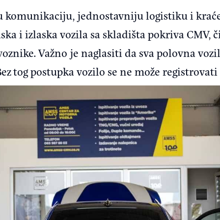
u komunikaciju, jednostavniju logistiku i krać
ka i izlaska vozila sa skladišta pokriva CMV,
oznike. Važno je naglasiti da sva polovna vozi
Bez tog postupka vozilo se ne može registrovati 