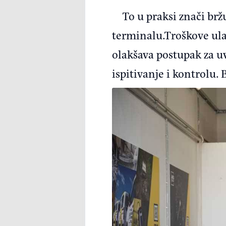
To u praksi znači brž
terminalu.Troškove ulas
olakšava postupak za uv
ispitivanje i kontrolu. 