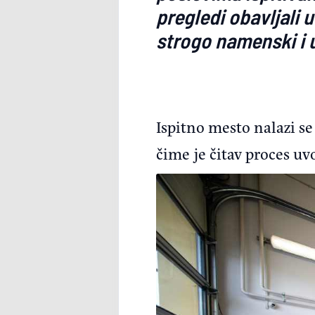
pregledi obavljali 
strogo namenski i u
Ispitno mesto nalazi se
čime je čitav proces uv