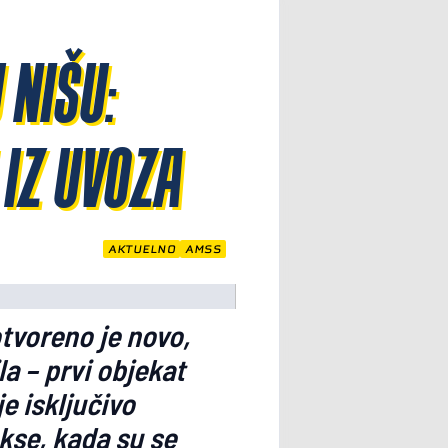
NIŠU:
IZ UVOZA
AKTUELNO
AMSS
tvoreno je novo,
a – prvi objekat
e isključivo
akse, kada su se