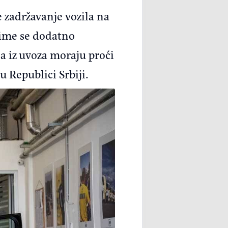
e zadržavanje vozila na
 čime se dodatno
la iz uvoza moraju proći
u Republici Srbiji.