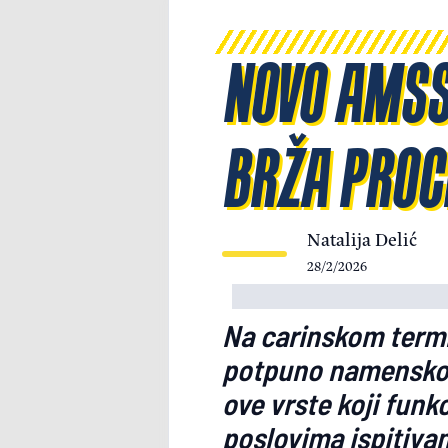
NOVO AMSS 
BRŽA PROC
Natalija Delić
28/2/2026
Na carinskom termi
potpuno namensko i
ove vrste koji funk
poslovima ispitivan