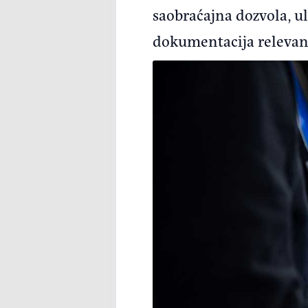
saobraćajna dozvola, ula
dokumentacija relevant