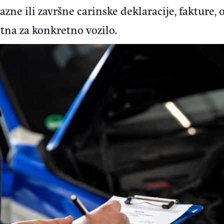
zne ili završne carinske deklaracije, fakture, o
na za konkretno vozilo.