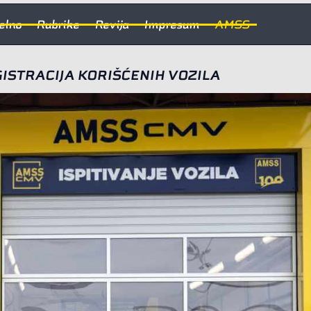
elno
Rubrike
Revija
Impresum
AMSS
GISTRACIJA KORIŠĆENIH VOZILA