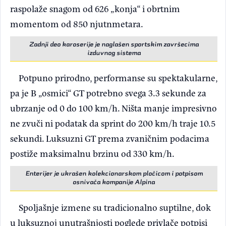
raspolaže snagom od 626 „konja“ i obrtnim
momentom od 850 njutnmetara.
Zadnji deo karoserije je naglašen sportskim završecima
izduvnog sistema
Potpuno prirodno, performanse su spektakularne,
pa je B „osmici“ GT potrebno svega 3.3 sekunde za
ubrzanje od 0 do 100 km/h. Ništa manje impresivno
ne zvuči ni podatak da sprint do 200 km/h traje 10.5
sekundi. Luksuzni GT prema zvaničnim podacima
postiže maksimalnu brzinu od 330 km/h.
Enterijer je ukrašen kolekcionarskom pločicom i potpisom
osnivača kompanije Alpina
Spoljašnje izmene su tradicionalno suptilne, dok
u luksuznoj unutrašnjosti poglede privlače potpisi