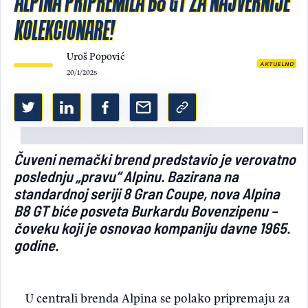
ALPINA PRIPREMILA B8 GT ZA NAJVERNIJE
KOLEKCIONARE!
Light/Dark mode
Uroš Popović
AKTUELNO
20/1/2025
Čuveni nemački brend predstavio je verovatno
poslednju „pravu“ Alpinu. Bazirana na
standardnoj seriji 8 Gran Coupe, nova Alpina
B8 GT biće posveta Burkardu Bovenzipenu –
čoveku koji je osnovao kompaniju davne 1965.
godine.
U centrali brenda Alpina se polako pripremaju za