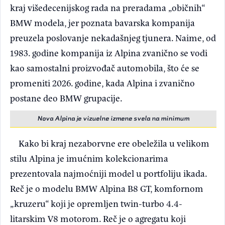
kraj višedecenijskog rada na preradama „običnih“
BMW modela, jer poznata bavarska kompanija
preuzela poslovanje nekadašnjeg tjunera. Naime, od
1983. godine kompanija iz Alpina zvanično se vodi
kao samostalni proizvođač automobila, što će se
promeniti 2026. godine, kada Alpina i zvanično
postane deo BMW grupacije.
Nova Alpina je vizuelne izmene svela na minimum
Kako bi kraj nezaborvne ere obeležila u velikom
stilu Alpina je imućnim kolekcionarima
prezentovala najmoćniji model u portfoliju ikada.
Reč je o modelu BMW Alpina B8 GT, komfornom
„kruzeru“ koji je opremljen twin-turbo 4.4-
litarskim V8 motorom. Reč je o agregatu koji