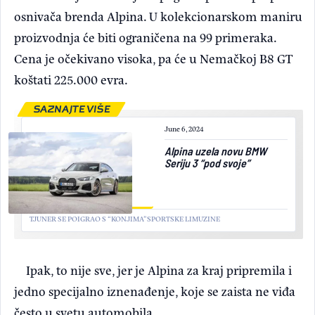
osnivača brenda Alpina. U kolekcionarskom maniru
proizvodnja će biti ograničena na 99 primeraka.
Cena je očekivano visoka, pa će u Nemačkoj B8 GT
koštati 225.000 evra.
SAZNAJTE VIŠE
June 6, 2024
Alpina uzela novu BMW
Seriju 3 “pod svoje”
TJUNER SE POIGRAO S “KONJIMA” SPORTSKE LIMUZINE
Ipak, to nije sve, jer je Alpina za kraj pripremila i
jedno specijalno iznenađenje, koje se zaista ne viđa
često u svetu automobila....