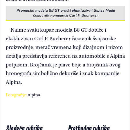
Promociju modela B8 GT prati i ekskluzivni Swiss Made
časovnik kompanije Carl F. Bucherer
Naime svaki kupac modela B8 GT dobiće i
ekskluzivan Carl F. Bucherer časovnik švajcarske
proizvodnje, merač vremena koji dizajnom i nizom
detalja predstavlja referencu na automobile s Alpina
potpisom. Brojčanik je plave boje a brojčanik ovog
hronografa simbolično dekoriše i znak kompanije
Alpina.
Fotografije:
Alpina
Sledeća rubrika
Prethodna rubrika