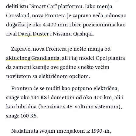
deliti istu "Smart Car" platformu. Iako menja
Crossland, nova Frontera je zapravo veća, odnosno
dugačka je oko 4.400 mm i biće pozicionirana kao
rival
Daciji Duster
i Nissanu Qashqai.
Zapravo, nova Frontera je nešto manja od
aktuelnog Grandlanda
, ali i taj model Opel planira
da zameni kasnije ove godine s nešto većim
novitetom sa električnom opcijom.
Frontera će se nuditi kao potpuno električna,
snage oko 134 KS i dometom od oko 400 km, ali i
kao hibridna (benzinac s 48-voltnim sistemom),
snage 160 KS.
Nadahnuta svojim imenjakom iz 1990-ih,