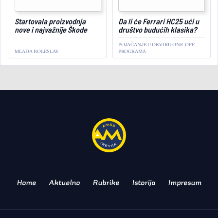
July 28, 2026
Startovala proizvodnja
Da li će Ferrari HC25 ući u
nove i najvažnije Škode
društvo budućih klasika?
POJAČANJE U OKVIRU ONE-OFF
MLADA BOLESLAV
PROGRAMA
AKTUELNO
Land Rover povlači iz
ponude čuveni model, evo
šta je razlog!
POTVRĐEN KRAJ PROIZVODNJE
Home
Aktuelno
Rubrike
Istorija
Impresum