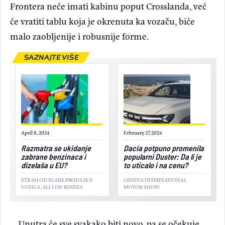
Frontera neće imati kabinu poput Crosslanda, već
će vratiti tablu koja je okrenuta ka vozaču, biće
malo zaobljenije i robusnije forme.
SAZNAJTE VIŠE
April 8, 2024
February 27, 2024
Razmatra se ukidanje
Dacia potpuno promenila
zabrane benzinaca i
popularni Duster: Da li je
dizelaša u EU?
to uticalo i na cenu?
STRAH OD SLABE PRODAJE E-
GENEVA INTERNATIONAL
VOZILA, ALI I OD KINEZA
MOTOR SHOW
Unutra će sve svakako biti novo, pa se očekuje