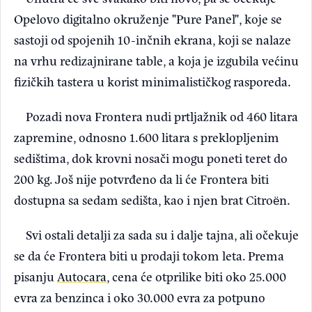
Opelovo digitalno okruženje "Pure Panel", koje se
sastoji od spojenih 10-inčnih ekrana, koji se nalaze
na vrhu redizajnirane table, a koja je izgubila većinu
fizičkih tastera u korist minimalističkog rasporeda.
Pozadi nova Frontera nudi prtljažnik od 460 litara
zapremine, odnosno 1.600 litara s preklopljenim
sedištima, dok krovni nosači mogu poneti teret do
200 kg. Još nije potvrđeno da li će Frontera biti
dostupna sa sedam sedišta, kao i njen brat Citroën.
Svi ostali detalji za sada su i dalje tajna, ali očekuje
se da će Frontera biti u prodaji tokom leta. Prema
pisanju
Autocara
, cena će otprilike biti oko 25.000
evra za benzinca i oko 30.000 evra za potpuno