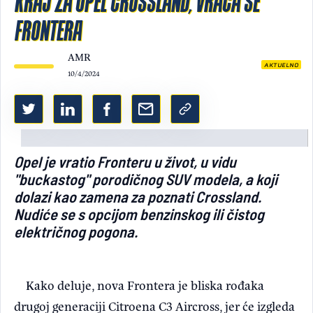
KRAJ ZA OPEL CROSSLAND, VRAĆA SE
FRONTERA
Light/Dark mode
AMR
AKTUELNO
10/4/2024
Opel je vratio Fronteru u život, u vidu
"buckastog" porodičnog SUV modela, a koji
dolazi kao zamena za poznati Crossland.
Nudiće se s opcijom benzinskog ili čistog
električnog pogona.
Kako deluje, nova Frontera je bliska rođaka
drugoj generaciji Citroena C3 Aircross, jer će izgleda