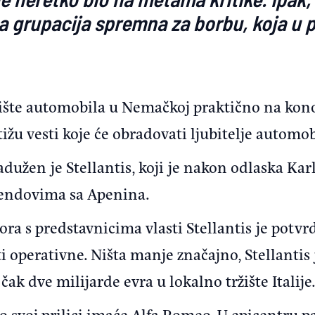
a grupacija spremna za borbu, koja u pr
žište automobila u Nemačkoj praktično na kon
ižu vesti koje će obradovati ljubitelje automobil
dužen je Stellantis, koji je nakon odlaska Ka
rendovima sa Apenina.
a s predstavnicima vlasti Stellantis je potvrd
ti operativne. Ništa manje značajno, Stellantis
ak dve milijarde evra u lokalno tržište Italije
 svoj prilici imaće Alfa Romeo. U epicentru pa