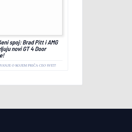
eni spoj: Brad Pitt i AMG
ljuju novi GT 4 Door
e!
VANJE O KOJEM PRIČA CEO SVET!
NO