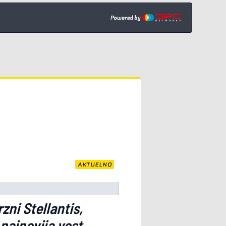
AKTUELNO
zni Stellantis,
 najnovija vest