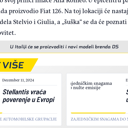
da proizvodio Fiat 126. Na toj lokaciji će nasta
la Stelvio i Giulia, a „šuška“ se da će poznat
vitet.
U Italiji će se proizvoditi i novi modeli brenda DS
 VIŠE
December 11, 2024
D
Stellantis vraća
poverenje u Evropi
TE AUTOMOBILSKE GRUPACIJE
ZAJEDNIČKIM SNAGAMA DO 