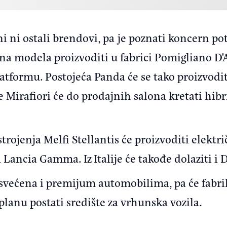
ni ni ostali brendovi, pa je poznati koncern pot
 modela proizvoditi u fabrici Pomigliano D'Arc
atformu. Postojeća Panda će se tako proizvoditi
e Mirafiori će do prodajnih salona kretati hib
trojenja Melfi Stellantis će proizvoditi elektri
ancia Gamma. Iz Italije će takođe dolaziti i D
osvećena i premijum automobilima, pa će fabr
nu postati središte za vrhunska vozila.