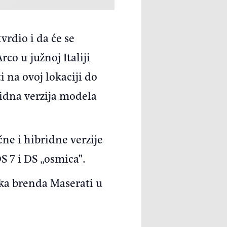
vrdio i da će se
o u južnoj Italiji
 na ovoj lokaciji do
ridna verzija modela
čne i hibridne verzije
S 7 i DS „osmica".
ika brenda Maserati u