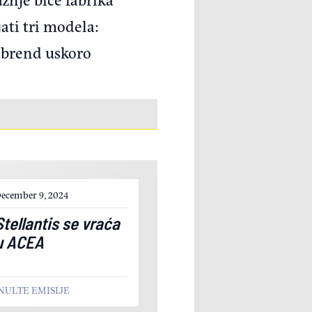
jati tri modela:
i brend uskoro
ecember 9, 2024
Stellantis se vraća
u ACEA
NULTE EMISIJE