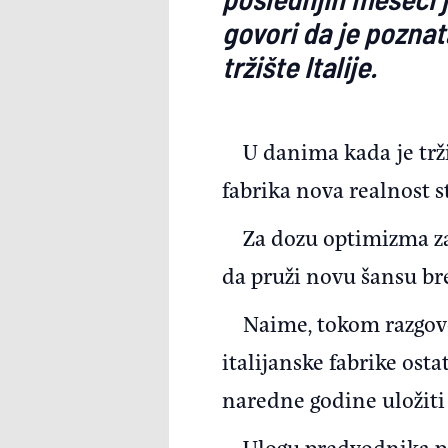
govori da je poznat
tržište Italije.
U danima kada je tr
fabrika nova realnost st
Za dozu optimizma za
da pruži novu šansu b
Naime, tokom razgovor
italijanske fabrike osta
naredne godine uložiti č
Ulogu predvodnika po