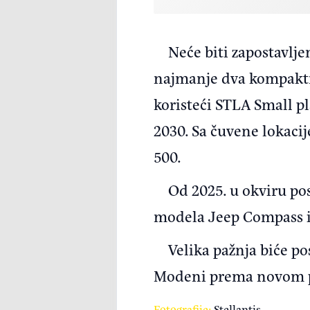
Neće biti zapostavlje
najmanje dva kompaktna
koristeći STLA Small pl
2030. Sa čuvene lokacij
500.
Od 2025. u okviru pos
modela Jeep Compass i L
Velika pažnja biće p
Modeni prema novom pla
Fotografije:
Stellantis