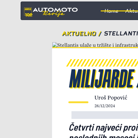
Home
Aktu
AKTUELNO
/
STELLANTI
MILIJARDE 
Uroš Popović
26/12/2024
Četvrti najveći pro
poslednjih meseci j