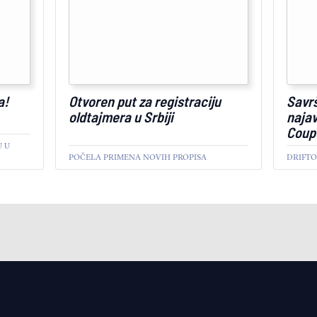
a!
Otvoren put za registraciju
Savrš
oldtajmera u Srbiji
najav
Coup
 U
POČELA PRIMENA NOVIH PROPISA
DRIFTO
AKTUELNO
AKTUEL