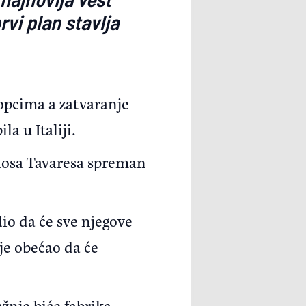
vi plan stavlja
opcima a zatvaranje
a u Italiji.
rlosa Tavaresa spreman
io da će sve njegove
 je obećao da će
.
žnje biće fabrika