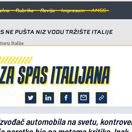
elno
Rubrike
Revija
Impresum
AMSS
S NE PUŠTA NIZ VODU TRŽIŠTE ITALIJE
ZA SPAS ITALIJANA
izvođač automobila na svetu, kontrover
e neretko bio na metama kritike. Ipak,