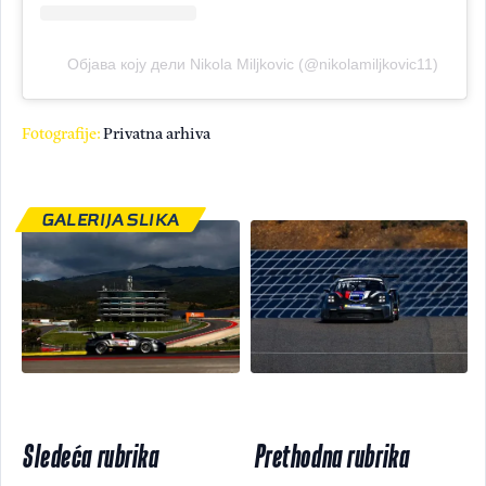
Објава коју дели Nikola Miljkovic (@nikolamiljkovic11)
Fotografije:
Privatna arhiva
GALERIJA SLIKA
Sledeća rubrika
Prethodna rubrika