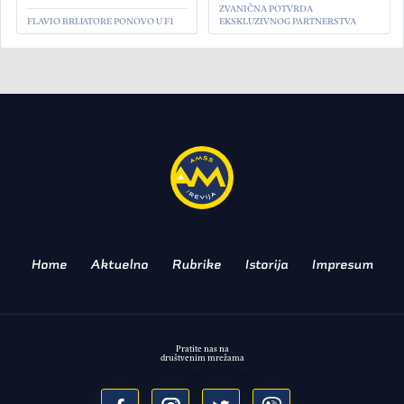
ZVANIČNA POTVRDA
FLAVIO BRIJATORE PONOVO U F1
EKSKLUZIVNOG PARTNERSTVA
SPORT
Copy Tara, paste Zlatibor
OTVORENI I NACIONALNI
ŠAMPIONAT SRBIJE NA BRDSKIM
STAZAMA - NAGRADA ZLATIBORA
2025- MEMORIJAL RATKA ĆURUVIJE
Home
Aktuelno
Rubrike
Istorija
Impresum
Pratite nas na
društvenim mrežama