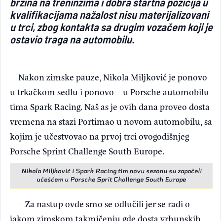
brzina na treninzima i dobra startna pozicija u
kvalifikacijama nažalost nisu materijalizovani
u trci, zbog kontakta sa drugim vozačem koji je
ostavio traga na automobilu.
Nakon zimske pauze, Nikola Miljković je ponovo
u trkačkom sedlu i ponovo – u Porsche automobilu
tima Spark Racing. Naš as je ovih dana proveo dosta
vremena na stazi Portimao u novom automobilu, sa
kojim je učestvovao na prvoj trci ovogodišnjeg
Porsche Sprint Challenge South Europe.
Nikola Miljković i Spark Racing tim novu sezonu su započeli
učešćem u Porsche Sprit Challenge South Europe
– Za nastup ovde smo se odlučili jer se radi o
jakom zimskom takmičenju gde dosta vrhunskih