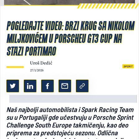
Light/Dark mode
POGLEDAJTE VIDEO: BRZI KRUG SA NIKOLOM
MILJKOVIĆEM U PORSCHEU GT3 CUP NA
STAZI PORTIMAO
Uroš Dedić
SPORT
27/1/2026
Naš najbolji automobilista i Spark Racing Team
su u Portugaliji gde učestvuju u Porsche Sprint
Challenge South Europe takmičenju, kao deo
priprema za predstojeću sezonu. Odlična