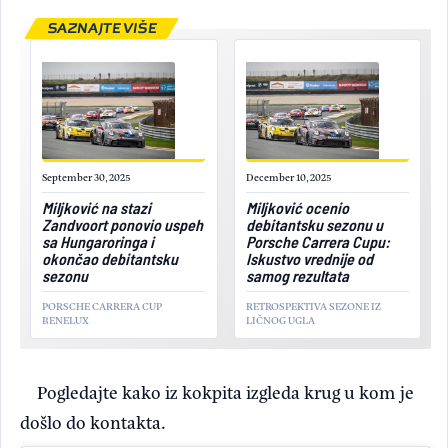
SAZNAJTE VIŠE
September 30, 2025
December 10, 2025
Miljković na stazi
Miljković ocenio
Zandvoort ponovio uspeh
debitantsku sezonu u
sa Hungaroringa i
Porsche Carrera Cupu:
okončao debitantsku
Iskustvo vrednije od
sezonu
samog rezultata
PORSCHE CARRERA CUP
RETROSPEKTIVA SEZONE IZ
BENELUX
LIČNOG UGLA
Pogledajte kako iz kokpita izgleda krug u kom je
došlo do kontakta.