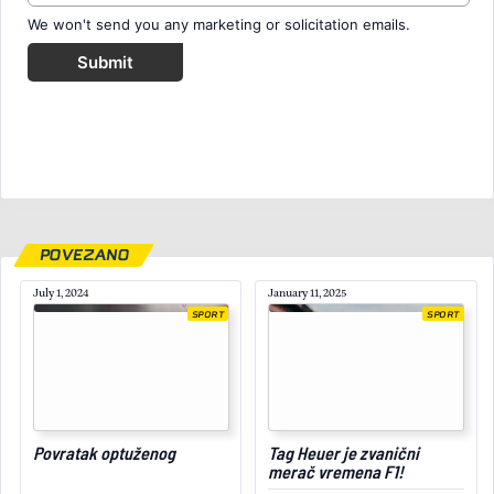
We won't send you any marketing or solicitation emails.
Submit
POVEZANO
July 1, 2024
January 11, 2025
SPORT
SPORT
June 26, 2025
Povratak optuženog
Tag Heuer je zvanični
merač vremena F1!