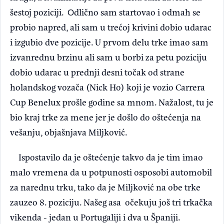
šestоj poziciji. Оdlično sam startovao i odmah se
probio napred, ali sam u trećoj krivini dobio udarac
i izgubio dve pozicije. U prvom delu trke imao sam
izvanrednu brzinu ali sam u borbi za petu poziciju
dobio udarac u prednji desni točak od strane
holandskog vozača (Nick Ho) koji je vozio Carrera
Cup Benelux prošle godine sa mnom. Nažalost, tu je
bio kraj trke za mene jer je došlo do oštećenja na
vešanju, objašnjava Miljković.
Ispostavilo da je oštećenje takvo da je tim imao
malo vremena da u potpunosti osposobi automobil
za narednu trku, tako da je Miljković na obe trke
zauzeo 8. poziciju. Našeg asa očekuju još tri trkačka
vikenda - jedan u Portugaliji i dva u Španiji.