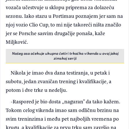
vozača učestvuje u sklopu priprema za dolazeću
sezonu. Iako stazu u Portimau poznajem jer sam na
njoj vozio Clio Cup, to mi nije takoreći ništa značilo
jer se Porsche sasvim drugačije ponaša, kaže
Miljković.
Našeg asa očekuje ukupno četiri trkačka vikenda u ovoj jakoj
zimskoj seriji
Nikola je imao dva dana testiranja, u petak i
subotu, jedan zvaničan trening i kvalifikacije, a
potom i dve trke u nedelju.
-Raspored je bio dosta „naguran” da tako kažem.
Tokom celog vikenda imao sam odličnu brzinu na
svim treninzima i među pet najboljih vremena po
krugu, a kvalifikacije za prvu trku sam završio na