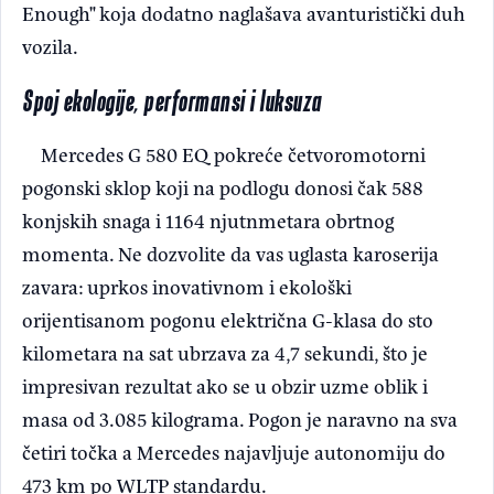
Enough" koja dodatno naglašava avanturistički duh
vozila.
Spoj ekologije, performansi i luksuza
Mercedes G 580 EQ pokreće četvoromotorni
pogonski sklop koji na podlogu donosi čak 588
konjskih snaga i 1164 njutnmetara obrtnog
momenta. Ne dozvolite da vas uglasta karoserija
zavara: uprkos inovativnom i ekološki
orijentisanom pogonu električna G-klasa do sto
kilometara na sat ubrzava za 4,7 sekundi, što je
impresivan rezultat ako se u obzir uzme oblik i
masa od 3.085 kilograma. Pogon je naravno na sva
četiri točka a Mercedes najavljuje autonomiju do
473 km po WLTP standardu.