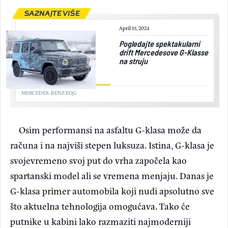
SAZNAJTE VIŠE
April 15, 2024
Pogledajte spektakularni
drift Mercedesove G-Klasse
na struju
MERCEDES-BENZ EQG
Osim performansi na asfaltu G-klasa može da
računa i na najviši stepen luksuza. Istina, G-klasa je
svojevremeno svoj put do vrha započela kao
spartanski model ali se vremena menjaju. Danas je
G-klasa primer automobila koji nudi apsolutno sve
što aktuelna tehnologija omogućava. Tako će
putnike u kabini lako razmaziti najmoderniji