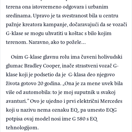
terena ona istovremeno odgovara i urbanim
sredinama. Upravo je ta svestranost bila u centru
pažnje kreatora kampanje, dočaravajući da se vozači
G-klase se mogu uhvatiti u koštac s bilo kojim
terenom. Naravno, ako to požele…
Osim G-klase glavnu rolu ima čuveni holivudski
glumac Bradley Cooper, inače strastveni vozač G-
klase koji je podsetio da je G-klasa deo njegovo
života gotovo 20 godina. „Ona je za mene uvek bila
više od automobila: to je moj suputnik u svakoj
avanturi.” Ovo je ujedno i prvi električni Mercedes
koji u nazivu nema oznaku EQ, pa umesto EQG
potpisa ovaj model nosi ime G 580 s EQ
tehnologijom.