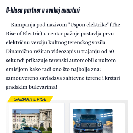
G-klasa partner u svakoj avanturi
Kampanja pod nazivom "Uspon elektrike" (The
Rise of Electric) u centar pažnje postavlja prvu
električnu verziju kultnog terenskog vozila.
Dinamično režiran videozapis u trajanju od 50
sekundi prikazuje terenski automobil s nultom
emisijom kako radi ono što najbolje zna:
samouvereno savladava zahtevne terene i krstari
gradskim bulevarima!
SAZNAJTE VIŠE