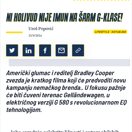
Light/Dark mode
NI HOLIVUD NIJE IMUN NA ŠARM G-KLASE!
Uroš Popović
LIFESTYLE
AKTUELNO
23/9/2024
Američki glumac i reditelj Bradley Cooper
zvezda je kratkog filma koji će predvoditi novu
kampanju nemačkog brenda.. U fokusu pažnje
će biti čuveni terenac Gelländewagen, u
električnog verziji G 580 s revolucionarnom EQ
tehnologijom.
Iako saradnja celebrity ličnosti i automobilskih