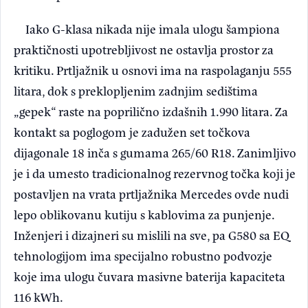
Iako G-klasa nikada nije imala ulogu šampiona
praktičnosti upotrebljivost ne ostavlja prostor za
kritiku. Prtljažnik u osnovi ima na raspolaganju 555
litara, dok s preklopljenim zadnjim sedištima
„gepek“ raste na poprilično izdašnih 1.990 litara. Za
kontakt sa poglogom je zadužen set točkova
dijagonale 18 inča s gumama 265/60 R18. Zanimljivo
je i da umesto tradicionalnog rezervnog točka koji je
postavljen na vrata prtljažnika Mercedes ovde nudi
lepo oblikovanu kutiju s kablovima za punjenje.
Inženjeri i dizajneri su mislili na sve, pa G580 sa EQ
tehnologijom ima specijalno robustno podvozje
koje ima ulogu čuvara masivne baterija kapaciteta
116 kWh.