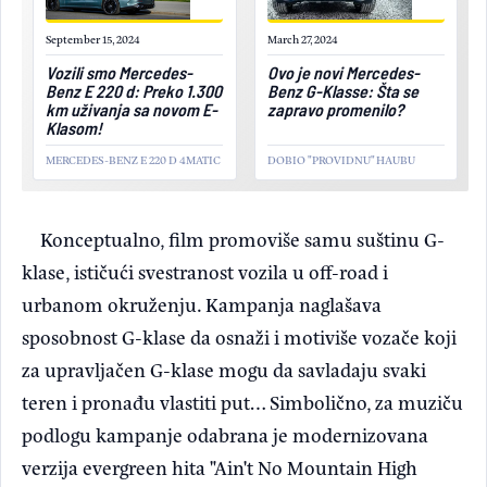
September 15, 2024
March 27, 2024
Vozili smo Mercedes-
Ovo je novi Mercedes-
Benz E 220 d: Preko 1.300
Benz G-Klasse: Šta se
km uživanja sa novom E-
zapravo promenilo?
Klasom!
MERCEDES-BENZ E 220 D 4MATIC
DOBIO "PROVIDNU" HAUBU
Konceptualno, film promoviše samu suštinu G-
klase, ističući svestranost vozila u off-road i
urbanom okruženju. Kampanja naglašava
sposobnost G-klase da osnaži i motiviše vozače koji
za upravljačen G-klase mogu da savladaju svaki
teren i pronađu vlastiti put… Simbolično, za muziču
podlogu kampanje odabrana je modernizovana
verzija evergreen hita "Ain't No Mountain High