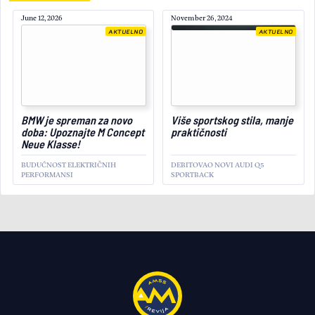
June 12, 2026
November 26, 2024
AKTUELNO
AKTUELNO
March 25, 2026
BMW je spreman za novo
Više sportskog stila, manje
doba: Upoznajte M Concept
praktičnosti
Neue Klasse!
BUDUĆNOST ELEKTRIČNIH
DEBITOVAO NOVI AUDI Q5
PERFORMANSI
SPORTBACK
AKTUELNO
Predstavljena nova
Mercedes-Maybach S-
Klasa: Luksuz bez premca
IME PRAVI RAZLIKU