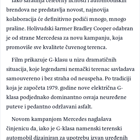
brendova ne predstavlja novost, najnovija
kolaboracija će definitivno podići mnogo, mnogo
prašine. Holivudski šarmer Bradley Cooper odabran
je od strane Mercedesa za novu kampanju, koja
promoviše sve kvalitete čuvenog terenca.
Film prikazuje G-klasu u nizu dramatičnih
situacija, koje legendarni nemački terenac savladava
samouvereno i bez straha od neuspeha. Po tradiciji
koja je započeta 1979. godine nove električna G-
klasa podjednako dominantno osvaja neuređene
puteve i pedantno održavani asfalt.
Novom kampanjom Mercedes naglašava
činjenicu da, iako je G-klasa namenski terenski
automobil dizajniran za upotrebu izvan uređenih