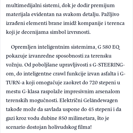
multimedijalni sistemi, dok je dodir premijum
materijala evidentan na svakom detalju. Pažljivo
izrađeni elementi brane imidž kompanije i terenca
koji je decenijama simbol izvrsnosti.
Opremljen inteligentnim sistemima, G 580 EQ
pokazuje izvanredne sposobnosti za terensku
vožnju. Od poboljšane upravljivosti s G-STEERING-
om, do inteligentne crawl funkcije izvan asfalta i G-
TURN-a koji omogućuje zaokret do 720 stepeni u
mestu G-klasa raspolaže impresivnim arsenalom
terenskih mogućnosti. Električni Geländewagen
takođe može da savlada uspone do 45 stepeni i da
gazi kroz vodu dubine 850 milimetara, što je
scenario dostojan holivudskog filma!