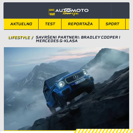
AKTUELNO
TEST
REPORTAŽA
SPORT
LIFESTYLE
/
SAVRŠENI PARTNERI: BRADLEY COOPER I
MERCEDES G-KLASA