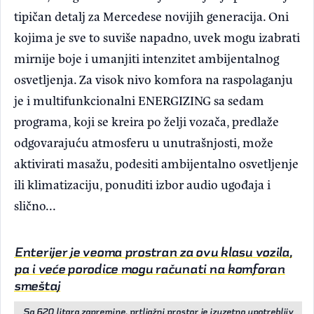
tipičan detalj za Mercedese novijih generacija. Oni
kojima je sve to suviše napadno, uvek mogu izabrati
mirnije boje i umanjiti intenzitet ambijentalnog
osvetljenja. Za visok nivo komfora na raspolaganju
je i multifunkcionalni ENERGIZING sa sedam
programa, koji se kreira po želji vozača, predlaže
odgovarajuću atmosferu u unutrašnjosti, može
aktivirati masažu, podesiti ambijentalno osvetljenje
ili klimatizaciju, ponuditi izbor audio ugođaja i
slično...
Enterijer je veoma prostran za ovu klasu vozila,
pa i veće porodice mogu računati na komforan
smeštaj
Sa 620 litara zapremine, prtljažni prostor je izuzetno upotrebljiv