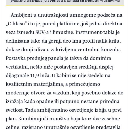
preciznu distribuciju svetlosti u skladu sa trenutnim uslovima
Ambijent u unutrašnjosti umnogome podseća na
„C-klasu” i to je, pored platforme, još jedna direktna
veza između SUV-a i limuzine. Instrument-tabla je
definisana tako da gornji deo ima profil nalik krilu,
dok se donji uliva u zakrivljenu centralnu konzolu.
Postavka prednjeg panela je takva da dominira
vertikalni, nešto niže postavljen središnji displej
dijagonale 11,9 inča. U kabini se nije štedelo na
kvalitetnim materijalima, a primećujemo
modernije otvore za vazduh, koji posebno dolaze do
izražaja kada opadne ili potpuno nestane prirodna
svetlost. Tada ambijentalno osvetljenje izbija u prvi
plan. Kombinujući mnoštvo boja kroz dve zasebne
celine, razigrano unutrašnje osvetljenje predstavlja