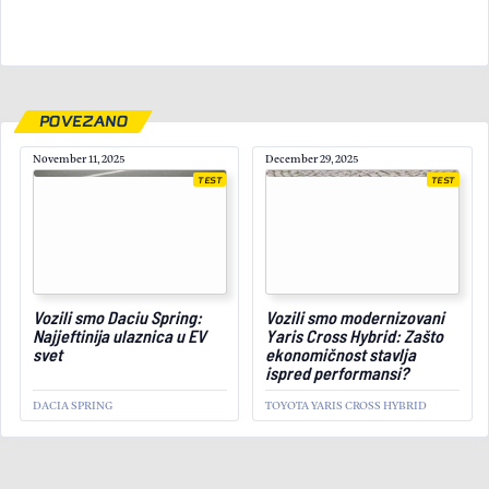
POVEZANO
November 11, 2025
December 29, 2025
TEST
TEST
April 6, 2026
Vozili smo Daciu Spring:
Vozili smo modernizovani
Najjeftinija ulaznica u EV
Yaris Cross Hybrid: Zašto
svet
ekonomičnost stavlja
ispred performansi?
DACIA SPRING
TOYOTA YARIS CROSS HYBRID
TEST
Vozili smo novi Audi Q3 i