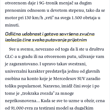
otvorenom daje i 9G-tronik menjač sa dugim
prenosnim odnosom u devetom stepenu, tako da se
motor pri 130 km/h „vrti” na svega 1.500 obrtaja u
minuti.
Odlična udobnost i gotovo savršena zvučna
izolacija čine svako putovanje prijatnim
Sve u svemu, nevezano od toga da li ste u društvu
GLC-a u gradu ili na otvorenom putu, uživanje vam
je zagarantovano. I upravo takav svestrani,
univerzalni karakter predstavlja jednu od glavnih
osobina na konto koje je Mercedesov SUV zaradio
toliku popularnost. Naravno, imidž čini svoje i po
tome je „trokraka zvezda” za mnoge
neprikosnovena... Kada se sve to uzme u obzir, cena
od 91.000 evra za testirani model sa dugačkim