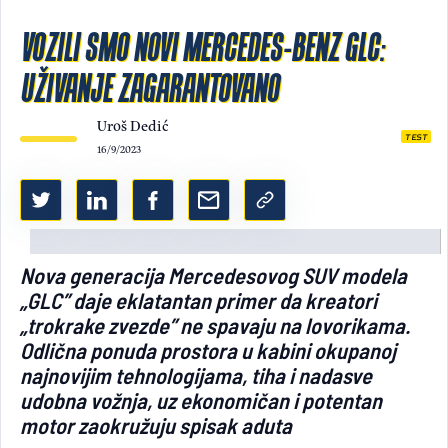
Light/Dark mode
VOZILI SMO NOVI MERCEDES-BENZ GLC:
UŽIVANJE ZAGARANTOVANO
Uroš Dedić
TEST
16/9/2023
Nova generacija Mercedesovog SUV modela
„GLC” daje eklatantan primer da kreatori
„trokrake zvezde” ne spavaju na lovorikama.
Odlična ponuda prostora u kabini okupanoj
najnovijim tehnologijama, tiha i nadasve
udobna vožnja, uz ekonomičan i potentan
motor zaokružuju spisak aduta