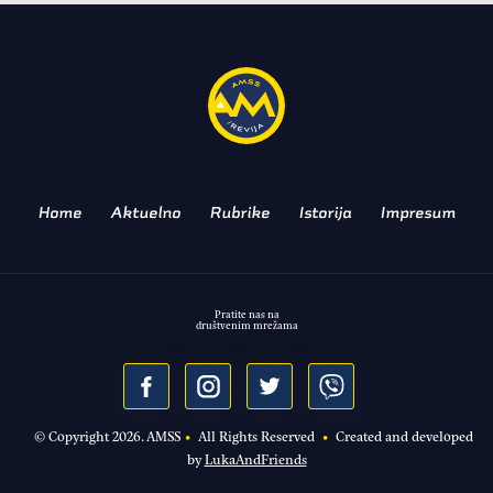
proverili koliko pruža
najsnažniji benzinac!
AUDI Q3 2.0 TFSI QUATTRO
Home
Aktuelno
Rubrike
Istorija
Impresum
Pratite nas na
društvenim mrežama
© Copyright
2026
. AMSS
•
All Rights Reserved
•
Created and developed
by
LukaAndFriends