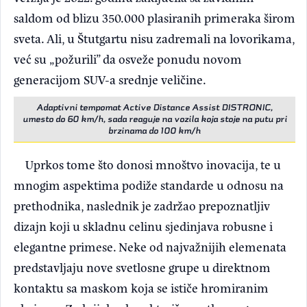
saldom od blizu 350.000 plasiranih primeraka širom
sveta. Ali, u Štutgartu nisu zadremali na lovorikama,
već su „požurili” da osveže ponudu novom
generacijom SUV-a srednje veličine.
Adaptivni tempomat Active Distance Assist DISTRONIC,
umesto do 60 km/h, sada reaguje na vozila koja stoje na putu pri
brzinama do 100 km/h
Uprkos tome što donosi mnoštvo inovacija, te u
mnogim aspektima podiže standarde u odnosu na
prethodnika, naslednik je zadržao prepoznatljiv
dizajn koji u skladnu celinu sjedinjava robusne i
elegantne primese. Neke od najvažnijih elemenata
predstavljaju nove svetlosne grupe u direktnom
kontaktu sa maskom koja se ističe hromiranim