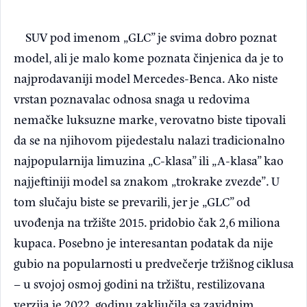
SUV pod imenom „GLC” je svima dobro poznat
model, ali je malo kome poznata činjenica da je to
najprodavaniji model Mercedes-Benca. Ako niste
vrstan poznavalac odnosa snaga u redovima
nemačke luksuzne marke, verovatno biste tipovali
da se na njihovom pijedestalu nalazi tradicionalno
najpopularnija limuzina „C-klasa” ili „A-klasa” kao
najjeftiniji model sa znakom „trokrake zvezde”. U
tom slučaju biste se prevarili, jer je „GLC” od
uvođenja na tržište 2015. pridobio čak 2,6 miliona
kupaca. Posebno je interesantan podatak da nije
gubio na popularnosti u predvečerje tržišnog ciklusa
– u svojoj osmoj godini na tržištu, restilizovana
verzija je 2022. godinu zaključila sa zavidnim