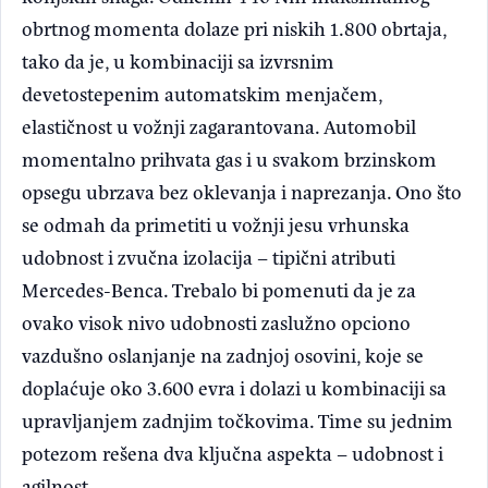
obrtnog momenta dolaze pri niskih 1.800 obrtaja,
tako da je, u kombinaciji sa izvrsnim
devetostepenim automatskim menjačem,
elastičnost u vožnji zagarantovana. Automobil
momentalno prihvata gas i u svakom brzinskom
opsegu ubrzava bez oklevanja i naprezanja. Ono što
se odmah da primetiti u vožnji jesu vrhunska
udobnost i zvučna izolacija – tipični atributi
Mercedes-Benca. Trebalo bi pomenuti da je za
ovako visok nivo udobnosti zaslužno opciono
vazdušno oslanjanje na zadnjoj osovini, koje se
doplaćuje oko 3.600 evra i dolazi u kombinaciji sa
upravljanjem zadnjim točkovima. Time su jednim
potezom rešena dva ključna aspekta – udobnost i
agilnost.