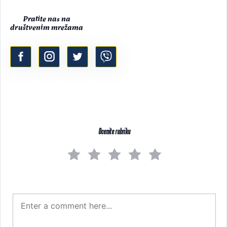
Pratite nas na
društvenim mrežama
Ocenite rubriku