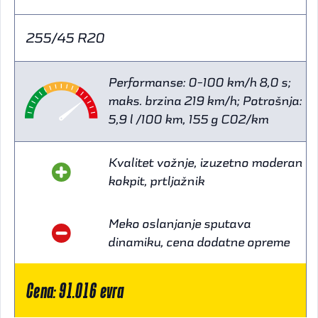
255/45 R20
Performanse: 0-100 km/h 8,0 s;
maks. brzina 219 km/h; Potrošnja:
5,9 l /100 km, 155 g C02/km
Kvalitet vožnje, izuzetno moderan
kokpit, prtljažnik
Meko oslanjanje sputava
dinamiku, cena dodatne opreme
Cena: 91.016 evra