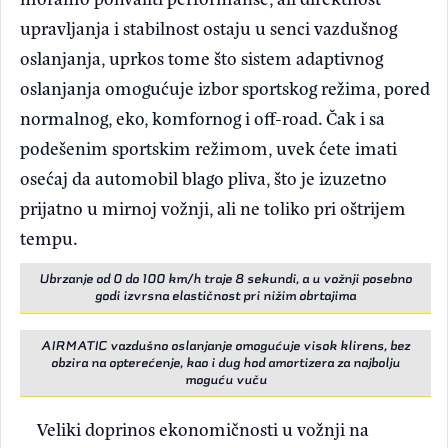
upravljanja i stabilnost ostaju u senci vazdušnog
oslanjanja, uprkos tome što sistem adaptivnog
oslanjanja omogućuje izbor sportskog režima, pored
normalnog, eko, komfornog i off-road. Čak i sa
podešenim sportskim režimom, uvek ćete imati
osećaj da automobil blago pliva, što je izuzetno
prijatno u mirnoj vožnji, ali ne toliko pri oštrijem
tempu.
Ubrzanje od 0 do 100 km/h traje 8 sekundi, a u vožnji posebno
godi izvrsna elastičnost pri nižim obrtajima
AIRMATIC vazdušno oslanjanje omogućuje visok klirens, bez
obzira na opterećenje, kao i dug hod amortizera za najbolju
moguću vuču
Veliki doprinos ekonomičnosti u vožnji na