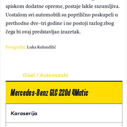
spiskom dodatne opreme, postaje lakše razumljiva.
Uostalom svi automobili su poprilično poskupeli u
prethodne dve–tri godine i ne postoji razlog zbog
čega bi ovaj predstavljao izuzetak.
Fotografije:
Luka Kulundžić
Dizel / Automatski
Mercedes-Benz GLC 220d 4Matic
Karoserija