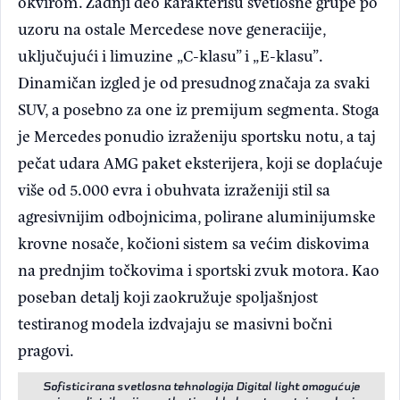
okvirom. Zadnji deo karakterišu svetlosne grupe po
uzoru na ostale Mercedese nove generaciije,
uključujući i limuzine „C-klasu” i „E-klasu”.
Dinamičan izgled je od presudnog značaja za svaki
SUV, a posebno za one iz premijum segmenta. Stoga
je Mercedes ponudio izraženiju sportsku notu, a taj
pečat udara AMG paket eksterijera, koji se doplaćuje
više od 5.000 evra i obuhvata izraženiji stil sa
agresivnijim odbojnicima, polirane aluminijumske
krovne nosače, kočioni sistem sa većim diskovima
na prednjim točkovima i sportski zvuk motora. Kao
poseban detalj koji zaokružuje spoljašnjost
testiranog modela izdvajaju se masivni bočni
pragovi.
Sofisticirana svetlosna tehnologija Digital light omogućuje