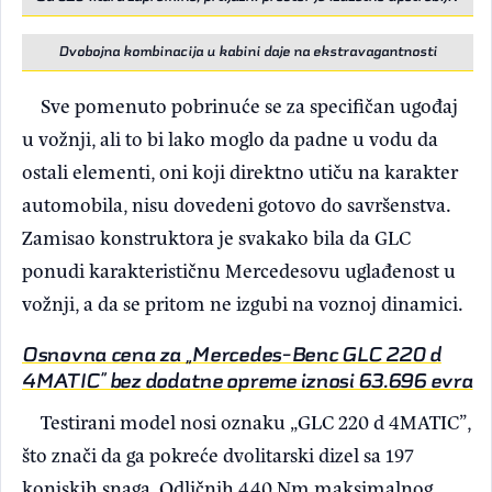
Dvobojna kombinacija u kabini daje na ekstravagantnosti
Sve pomenuto pobrinuće se za specifičan ugođaj
u vožnji, ali to bi lako moglo da padne u vodu da
ostali elementi, oni koji direktno utiču na karakter
automobila, nisu dovedeni gotovo do savršenstva.
Zamisao konstruktora je svakako bila da GLC
ponudi karakterističnu Mercedesovu uglađenost u
vožnji, a da se pritom ne izgubi na voznoj dinamici.
Osnovna cena za „Mercedes-Benc GLC 220 d
4MATIC” bez dodatne opreme iznosi 63.696 evra
Testirani model nosi oznaku „GLC 220 d 4MATIC”,
što znači da ga pokreće dvolitarski dizel sa 197
konjskih snaga. Odličnih 440 Nm maksimalnog