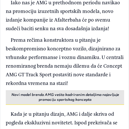
Iako nas je AMG u prethodnom periodu navikao
na promociju izuzetnih sportskih modela, novo
izdanje kompanije iz Afalterbaha će po svemu
sudeći baciti senku na sva dosadašnja izdanja!
Prema rečima konstruktora u pitanju je
beskompromisno konceptno vozilo, dizajnirano za
vrhunske performanse i voznu dinamiku. U centrali
renomiranog brenda nemaju dilemu da će Concept
AMG GT Track Sport postaviti nove standarde i
rekordna vremena na stazi!
Novi model brenda AMG vešto kadriranim detaljima najavljuje
promociju sportskog koncepta
Kada je u pitanju dizajn, AMG i dalje skriva od
pogleda ekskluzivni novitetet. Ispod prekrivača se