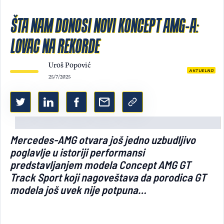
Light/Dark mode
ŠTA NAM DONOSI NOVI KONCEPT AMG-A:
LOVAC NA REKORDE
Uroš Popović
AKTUELNO
25/7/2025
Mercedes-AMG otvara još jedno uzbudljivo
poglavlje u istoriji performansi
predstavljanjem modela Concept AMG GT
Track Sport koji nagoveštava da porodica GT
modela još uvek nije potpuna…