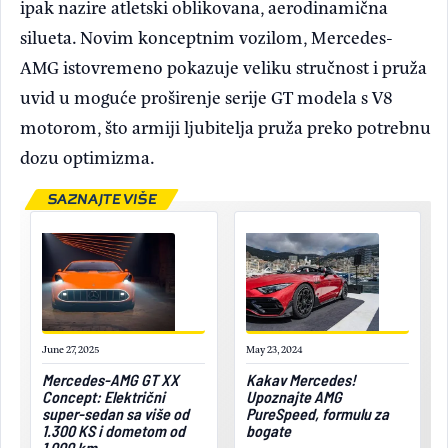
ipak nazire atletski oblikovana, aerodinamična
silueta. Novim konceptnim vozilom, Mercedes-
AMG istovremeno pokazuje veliku stručnost i pruža
uvid u moguće proširenje serije GT modela s V8
motorom, što armiji ljubitelja pruža preko potrebnu
dozu optimizma.
SAZNAJTE VIŠE
June 27, 2025
May 23, 2024
Mercedes-AMG GT XX
Kakav Mercedes!
Concept: Električni
Upoznajte AMG
super-sedan sa više od
PureSpeed, formulu za
1.300 KS i dometom od
bogate
1.000 km