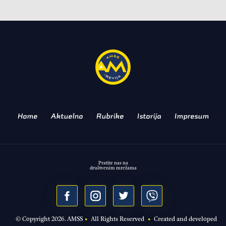
AKTUELNO
Nastavak tradicije: Škoda
partner Tour de France
takmičenja!
PODSETNIK NA KORENE
Home
Aktuelno
Rubrike
Istorija
Impresum
Pratite nas na
društvenim mrežama
© Copyright
2026
. AMSS
•
All Rights Reserved
•
Created and developed