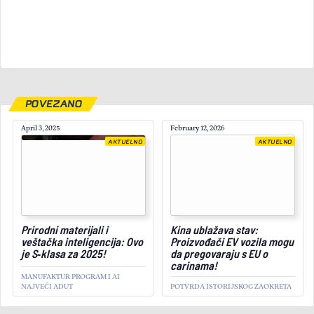
POVEZANO
April 3, 2025
February 12, 2026
AKTUELNO
AKTUELNO
July 8, 2025
Prirodni materijali i
Kina ublažava stav:
veštačka inteligencija: Ovo
Proizvođači EV vozila mogu
je S‑klasa za 2025!
da pregovaraju s EU o
carinama!
MANUFAKTUR PROGRAM I AI
NAJVEĆI ADUT
POTVRDA ISTORIJSKOG ZAOKRETA