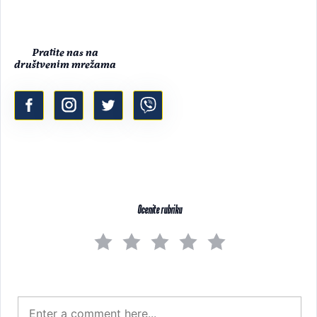
Pratite nas na
društvenim mrežama
Ocenite rubriku