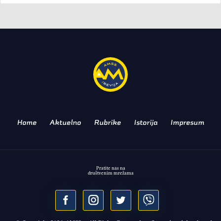
INTERVJU
Pomeranje od
tradicionalnog ka
modernom tržištu
MILOŠ POLIĆ, ČLAN IZVRŠNOG
ODBORA AMS OSIGURANJA
Home
Aktuelno
Rubrike
Istorija
Impresum
Pratite nas na
društvenim mrežama