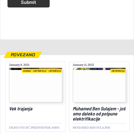
Submit
POVEZANO
January 8, 2021
January 11, 2022
AMSS
INTERVJU
ISTORIJA
INTERVJU
July 18, 2025
Vek trajanja
Muhamed Ben Sulajem - još
smo daleko od potpune
elektrifikacije
DEJAN STOJIĆ PREDSEDNIK AMSS
MUHAMED BEN SULAJEM