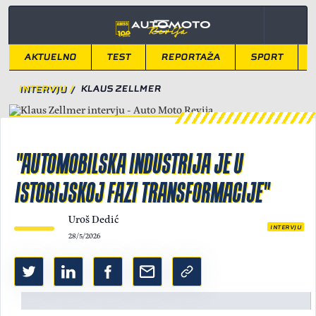
AKTUELNO
TEST
REPORTAŽA
SPORT
INTERVJU
/
KLAUS ZELLMER
"AUTOMOBILSKA INDUSTRIJA JE U
ISTORIJSKOJ FAZI TRANSFORMACIJE"
Uroš Dedić
INTERVJU
28/5/2026