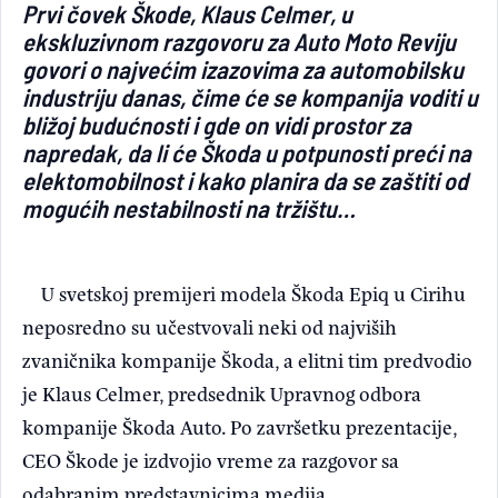
Prvi čovek Škode, Klaus Celmer, u
Light/Dark mode
ekskluzivnom razgovoru za Auto Moto Reviju
govori o najvećim izazovima za automobilsku
industriju danas, čime će se kompanija voditi u
bližoj budućnosti i gde on vidi prostor za
napredak, da li će Škoda u potpunosti preći na
elektomobilnost i kako planira da se zaštiti od
mogućih nestabilnosti na tržištu…
U svetskoj premijeri modela Škoda Epiq u Cirihu
neposredno su učestvovali neki od najviših
zvaničnika kompanije Škoda, a elitni tim predvodio
je Klaus Celmer, predsednik Upravnog odbora
kompanije Škoda Auto. Po završetku prezentacije,
CEO Škode je izdvojio vreme za razgovor sa
odabranim predstavnicima medija.