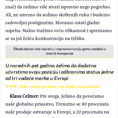
znači da radimo više stvari ispravno nego pogrešno.
Ali, ne smemo da sedimo skrštenih ruku i budemo
zadovoljni postignutim. Moramo ostati gladni
uspeha. Stalno tražimo veću efikasnost i spremamo
se za još žešću konkurenciju na tržištu.
Škoda danas ima najveću i najraznovrsniju gamu modela u
istoriji kompanije
U narednih pet godina želimo da dodatno
učvrstimo svoju poziciju i odbranimo status jedne
od tri vodeće marke u Evropi
AMR: Gde vidite prostor za dalji napredak?
Klaus Celmer:
Pre svega, želimo da povećamo
naše globalno prisustvo. Trenutno se 80 procenata
naše prodaje ostvaruje u Evropi, a 20 procenata na