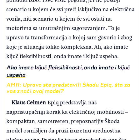
scenario u kojem će svi preći isključivo na električna
vozila, niti scenario u kojem će svi ostati na
motorima sa unutrašnjim sagorevanjem. To je
upravo ta transformacija o kojoj sam govorio i zbog
koje je situacija toliko kompleksna. Ali, ako imate
ključ fleksibilnosti, onda imate i ključ uspeha.
Ako imate ključ fleksibilnosti, onda imate i ključ
uspeha
AMR: Upravo ste predstavili Škodu Epiq, šta za
vas znači ovaj model?
Klaus Celmer:
Epiq predstavlja naš
najpristupačniji korak ka električnoj mobilnosti –
kompaktan, samouveren, prepoznatljiv Škoda
model osmišljen da pruži izuzetnu vrednost za
uložen novac. Postavlja jasan standard za ono što