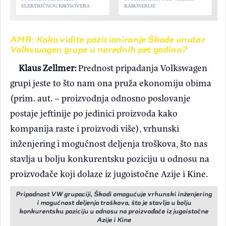
ELEKTRIČNOG KROSOVERA
KAROSERIJE
AMR: Kako vidite pozicioniranje Škode unutar
Volkswagen grupe u narednih pet godina?
Klaus Zellmer:
Prednost pripadanja Volkswagen
grupi jeste to što nam ona pruža ekonomiju obima
(prim. aut. – proizvodnja odnosno poslovanje
postaje jeftinije po jedinici proizvoda kako
kompanija raste i proizvodi više), vrhunski
inženjering i mogućnost deljenja troškova, što nas
stavlja u bolju konkurentsku poziciju u odnosu na
proizvođače koji dolaze iz jugoistočne Azije i Kine.
Pripadnost VW grupaciji, Škodi omogućuje vrhunski inženjering
i mogućnost deljenja troškova, što je stavlja u bolju
konkurentsku poziciju u odnosu na proizvođače iz jugoistočne
Azije i Kine