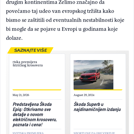
drugim kontinentima Želimo značajno da
povećamo taj udeo van evropskog tržišta kako
bismo se zaštitili od eventualnih nestabilnosti koje
bi mogle da se pojave u Evropi u godinama koje
dolaze.
SAZNAJTE VIŠE
May 21, 2026
August 29, 2024
Predstavljena Škoda
Škoda Superb u
Epiq: Otkrivamo sve
najdinamičnijem izdanju
detalje o novom
električnom krosoveru,
poznata i cena!
SVETSKA PREMIJERA
SPORTLINE ZA OBE VERZIJE