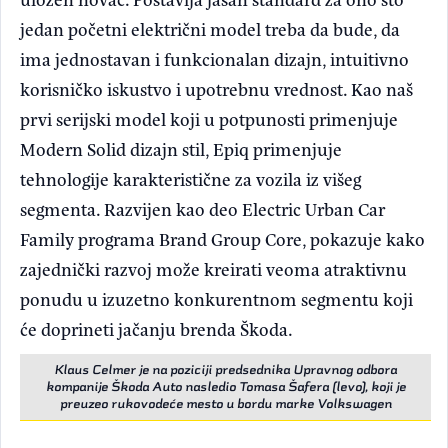
jedan početni električni model treba da bude, da
ima jednostavan i funkcionalan dizajn, intuitivno
korisničko iskustvo i upotrebnu vrednost. Kao naš
prvi serijski model koji u potpunosti primenjuje
Modern Solid dizajn stil, Epiq primenjuje
tehnologije karakteristične za vozila iz višeg
segmenta. Razvijen kao deo Electric Urban Car
Family programa Brand Group Core, pokazuje kako
zajednički razvoj može kreirati veoma atraktivnu
ponudu u izuzetno konkurentnom segmentu koji
će doprineti jačanju brenda Škoda.
Klaus Celmer je na poziciji predsednika Upravnog odbora
kompanije Škoda Auto nasledio Tomasa Šafera (levo), koji je
preuzeo rukovodeće mesto u bordu marke Volkswagen