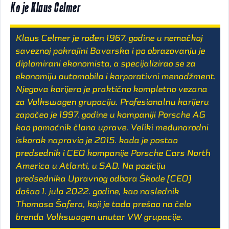
Ko je Klaus Celmer
Klaus Celmer je rođen 1967. godine u nemačkoj
saveznoj pokrajini Bavarska i po obrazovanju je
diplomirani ekonomista, a specijalizirao se za
ekonomiju automobila i korporativni menadžment.
Njegova karijera je praktično kompletno vezana
za Volkswagen grupaciju. Profesionalnu karijeru
započeo je 1997. godine u kompaniji Porsche AG
kao pomoćnik člana uprave. Veliki međunarodni
iskorak napravio je 2015. kada je postao
predsednik i CEO kompanije Porsche Cars North
America u Atlanti, u SAD. Na poziciju
predsednika Upravnog odbora Škode (CEO)
došao 1. jula 2022. godine, kao naslednik
Thomasa Šafera, koji je tada prešao na čelo
brenda Volkswagen unutar VW grupacije.