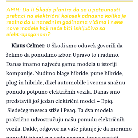
AMR: Da li Škoda planira da se u potpunosti
prebaci na električni kolosek odnosno koliko je
realno da u narednim godinama vidimo i neke
nove modele koji neće biti isključivo sa
elektropogonom?
Klaus Celmer:
U Škodi smo oduvek govorili da
želimo da ponudimo izbor. Upravo to i radimo.
Danas imamo najveću gamu modela u istoriji
kompanije. Nudimo blage hibride, pune hibride,
plug-in hibride, dizel automobile i veoma snažnu
ponudu potpuno električnih vozila. Danas smo
predstavili još jedan električni model – Epiq.
Sledećeg meseca stiže i Peaq. Ta dva modela
praktično udvostručuju našu ponudu električnih
vozila. Dakle, odgovor na vaše pitanje je da moramo
ponuditi izbor i sve vrste pogona, jer ne postoji