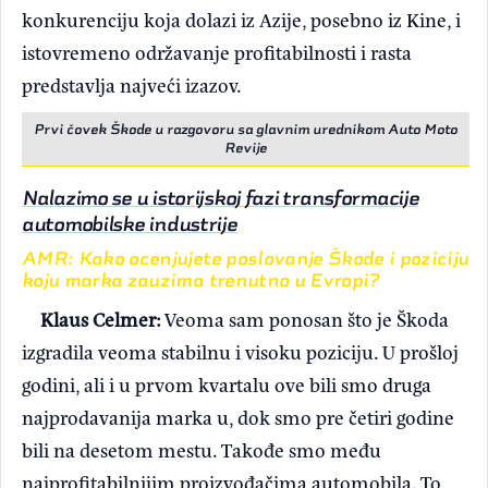
konkurenciju koja dolazi iz Azije, posebno iz Kine, i
istovremeno održavanje profitabilnosti i rasta
predstavlja najveći izazov.
Prvi čovek Škode u razgovoru sa glavnim urednikom Auto Moto
Revije
Nalazimo se u istorijskoj fazi transformacije
automobilske industrije
AMR: Kako ocenjujete poslovanje Škode i poziciju
koju marka zauzima trenutno u Evropi?
Klaus Celmer:
Veoma sam ponosan što je Škoda
izgradila veoma stabilnu i visoku poziciju. U prošloj
godini, ali i u prvom kvartalu ove bili smo druga
najprodavanija marka u, dok smo pre četiri godine
bili na desetom mestu. Takođe smo među
najprofitabilnijim proizvođačima automobila. To