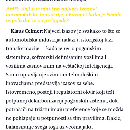
AMR: Koji su trenutno najveći izazovi
automobilske industrije u Evropi i kako je Škoda
uspela da im se prilagodi?
Klaus Celmer:
Najveći izazov je svakako to što se
automobilska industrija nalazi u istorijskoj fazi
transformacije — kada je reč o pogonskim
sistemima, softverski definisanim vozilima i
vozilima zasnovanim na veštačkoj inteligenciji.
Samo upravljanje svim tim tehnološkim
inovacijama predstavlja izazov za sebe.
Istovremeno, postoji i regulatorni okvir koji teži
potpunoj dekarbonizaciji pogonskih sistema, dok
potrošači na tržištu imaju preference koje se možda
ne poklapaju u potpunosti sa tim pravilima. Dakle,
balansiranje svega toga uz veoma jaku