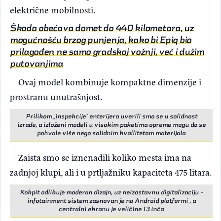
električne mobilnosti.
Škoda obećava domet do 440 kilometara, uz
mogućnošću brzog punjenja, kako bi Epiq bio
prilagođen ne samo gradskoj vožnji, već i dužim
putovanjima
Ovaj model kombinuje kompaktne dimenzije i
prostranu unutrašnjost.
Prilikom „inspekcije“ enterijera uverili smo se u solidnost
izrade, a izloženi modeli u visokim paketima opreme mogu da se
pohvale više nego solidnim kvallitetom materijala
Zaista smo se iznenadili koliko mesta ima na
zadnjoj klupi, ali i u prtljažniku kapaciteta 475 litara.
Kokpit odlikuje moderan dizajn, uz neizostavnu digitalizaciju -
infotainment sistem zasnovan je na Android platformi , a
centralni ekranu je veličine 13 inča