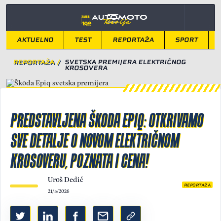
AKTUELNO
TEST
REPORTAŽA
SPORT
REPORTAŽA
/
SVETSKA PREMIJERA ELEKTRIČNOG
KROSOVERA
PREDSTAVLJENA ŠKODA EPIQ: OTKRIVAMO
SVE DETALJE O NOVOM ELEKTRIČNOM
KROSOVERU, POZNATA I CENA!
Uroš Dedić
REPORTAŽA
21/5/2026