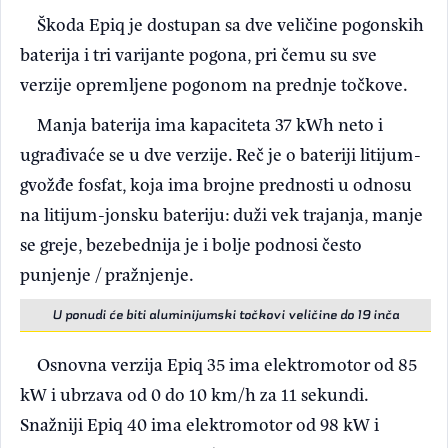
Škoda Epiq je dostupan sa dve veličine pogonskih
baterija i tri varijante pogona, pri čemu su sve
verzije opremljene pogonom na prednje točkove.
Manja baterija ima kapaciteta 37 kWh neto i
ugrađivaće se u dve verzije. Reč je o bateriji litijum-
gvožđe fosfat, koja ima brojne prednosti u odnosu
na litijum-jonsku bateriju: duži vek trajanja, manje
se greje, bezebednija je i bolje podnosi često
punjenje / pražnjenje.
U ponudi će biti aluminijumski točkovi veličine do 19 inča
Osnovna verzija Epiq 35 ima elektromotor od 85
kW i ubrzava od 0 do 10 km/h za 11 sekundi.
Snažniji Epiq 40 ima elektromotor od 98 kW i