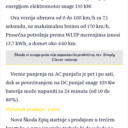
energijom elektromotor snage 155 kW.
Ova verzija ubrzava od 0 do 100 km/h za 7,1
sekundu, uz maksimalnu brzinu od 170 km/h.
Prosečna potrošnja prema WLTP merenjima iznosi
13,7 kWh, a domet oko 440 km.
Škoda ni ovoga puta nije zapostavila praktična, tzv. Simply
Clever rešenja
Vreme punjenja na AC punjaču je pet i po sati,
dok se povezivanjem na DC punjač snage 105 Kw
baterija može napuniti za 24 minuta (od 10 do
80%).
Početak prodaje i cena
Nova Škoda Epiq startuje s prodajom u trećem
kvartalu, a prve isporuke trebalo bi da uslede na