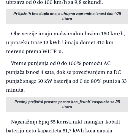
ubrzava od 0 do 100 km/h za 9,8 sekundi.
Prtljažnik ima duplo dno, a ukupna zapremina iznosi čak 475
litara
Obe verzije imaju maksimalnu brzinu 150 km/h,
u proseku troše 13 kWh i imaju domet 310 km
mereno prema WLTP-u.
Vreme punjenja od 0 do 100% pomoću AC
punjača iznosi 4 sata, dok se povezivanjem na DC
punjač snage 50 kW baterija od 0 do 80% puni za 33
minuta.
Prednji prtljažni prostor poznat kao „frunk“ raspolaže sa 25
litara
Najsnažniji Epiq 55 koristi nikl-mangan-kobalt
bateriju neto kapaciteta 51,7 kWh koja napaja