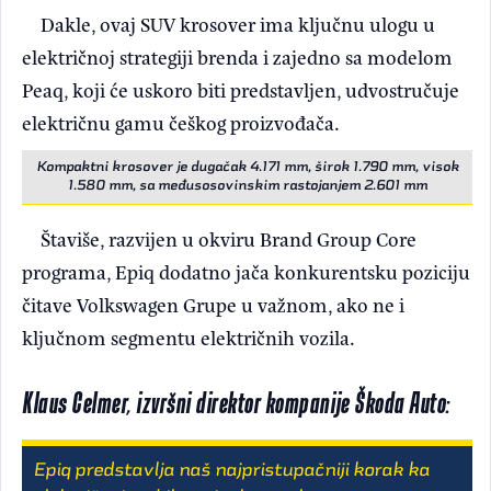
Dakle, ovaj SUV krosover ima ključnu ulogu u
električnoj strategiji brenda i zajedno sa modelom
Peaq, koji će uskoro biti predstavljen, udvostručuje
električnu gamu češkog proizvođača.
Kompaktni krosover je dugačak 4.171 mm, širok 1.790 mm, visok
1.580 mm, sa međusosovinskim rastojanjem 2.601 mm
Štaviše, razvijen u okviru Brand Group Core
programa, Epiq dodatno jača konkurentsku poziciju
čitave Volkswagen Grupe u važnom, ako ne i
ključnom segmentu električnih vozila.
Klaus Celmer, izvršni direktor kompanije Škoda Auto:
Epiq predstavlja naš najpristupačniji korak ka