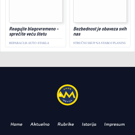
September 30, 2024
Reagujte blagovremeno –
Bezbednost je obaveza svih
sprečite veću štetu
nas
REPARACIJA AUTO-STAKLA
STRUČNI SKUP NA STAROJ PLANINI
REPORTAŽA
OLDTAJMERI
Sultan doveo vrednu
kolekciju u Beograd
IZNENADNA POSETA
Home
Aktuelno
Rubrike
Istorija
Impresum