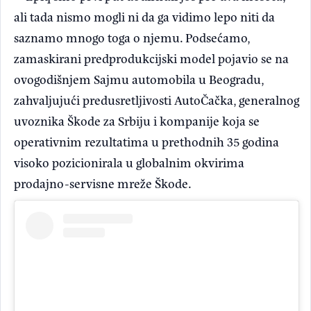
ali tada nismo mogli ni da ga vidimo lepo niti da
saznamo mnogo toga o njemu. Podsećamo,
zamaskirani predprodukcijski model pojavio se na
ovogodišnjem Sajmu automobila u Beogradu,
zahvaljujući predusretljivosti AutoČačka, generalnog
uvoznika Škode za Srbiju i kompanije koja se
operativnim rezultatima u prethodnih 35 godina
visoko pozicionirala u globalnim okvirima
prodajno-servisne mreže Škode.