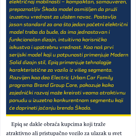
električnoj mobilnosti – kompaktan, samouveren,
prepoznatljiv Škoda model osmišljen da pruži
izuzetnu vrednost za uložen novac. Postavlja
jasan standard za ono što jedan početni električni
model treba da bude, da ima jednostavan i
funkcionalan dizajn, intuitivno korisničko
iskustvo i upotrebnu vrednost. Kao naš prvi
serijski model koji u potpunosti primenjuje Modern
Solid dizajn stil, Epiq primenjuje tehnologije
karakteristične za vozila iz višeg segmenta.
Razvijen kao deo Electric Urban Car Family
programa Brand Group Core, pokazuje kako
zajednički razvoj može kreirati veoma atraktivnu
ponudu u izuzetno konkurentnom segmentu koji
će doprineti jačanju brenda Škoda.
Epiq se dakle obraća kupcima koji traže
atraktivno ali pristupačno vozilo za ulazak u svet