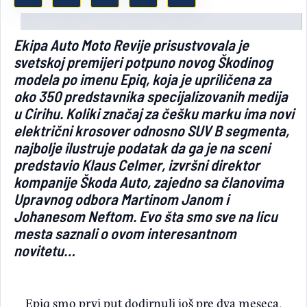
Light/Dark mode
Ekipa Auto Moto Revije prisustvovala je
svetskoj premijeri potpuno novog Škodinog
modela po imenu Epiq, koja je upriličena za
oko 350 predstavnika specijalizovanih medija
u Cirihu. Koliki značaj za češku marku ima novi
električni krosover odnosno SUV B segmenta,
najbolje ilustruje podatak da ga je na sceni
predstavio Klaus Celmer, izvršni direktor
kompanije Škoda Auto, zajedno sa članovima
Upravnog odbora Martinom Janom i
Johanesom Neftom. Evo šta smo sve na licu
mesta saznali o ovom interesantnom
novitetu…
Epiq smo prvi put dodirnuli još pre dva meseca,