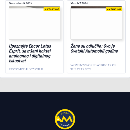
December 9, 2025
March 7, 2024
AKTUELNO
AKTUELNO
March 24, 2026
Upoznajte Encor Lotus
Žene su odlučile: Ovo je
Esprit, savršeni koktel
Svetski Automobil godine
analognog i digitalnog
iskustva!
WOMEN'S WORLDWIDE CAR OF
RESTOMOD U 007 STILU
THE YEAR 2024.
AKTUELNO
Najbolje za kraj: Sastavili
smo listu 10 najskupljih i
najatraktivnijih modela na
Sajmu automobila
PONUDA ZA DUBLJI DŽEP