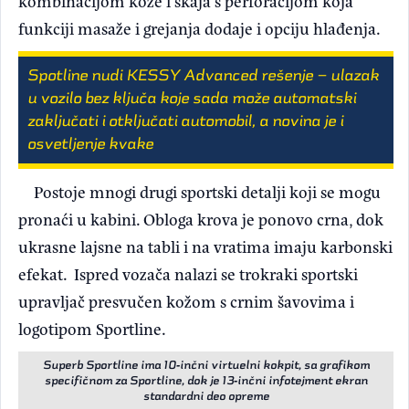
kombinacijom kože i skaja s perforacijom koja
funkciji masaže i grejanja dodaje i opciju hlađenja.
Spotline nudi KESSY Advanced rešenje – ulazak
u vozilo bez ključa koje sada može automatski
zaključati i otključati automobil, a novina je i
osvetljenje kvake
Postoje mnogi drugi sportski detalji koji se mogu
pronaći u kabini. Obloga krova je ponovo crna, dok
ukrasne lajsne na tabli i na vratima imaju karbonski
efekat. Ispred vozača nalazi se trokraki sportski
upravljač presvučen kožom s crnim šavovima i
logotipom Sportline.
Superb Sportline ima 10‑inčni virtuelni kokpit, sa grafikom
specifičnom za Sportline, dok je 13‑inčni infotejment ekran
standardni deo opreme