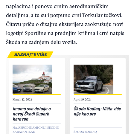
naplacima i ponovo crnim aerodinamičkim
detaljima, a tu su i potpuno crni Torkular točkovi.
Čitavu priču o dizajnu eksterijera zaokružuju novi
logotipi Sportline na prednjim krilima i crni natpis
Škoda na zadnjem delu vozila.
SAZNAJTE VIŠE
March 12, 2024
April 19, 2024
Imamo sve detalje o
Škoda Kodiaq: Ništa više
novoj Škodi Superb
nije kao pre
karavan
NAJAERODINAMIČNIJI ŠKODIN
KARAVAN IKAD
ŠKODA KODIAQ