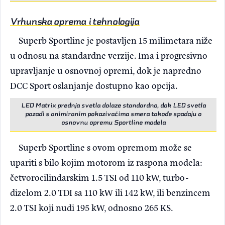
Vrhunska oprema i tehnologija
Superb Sportline je postavljen 15 milimetara niže
u odnosu na standardne verzije. Ima i progresivno
upravljanje u osnovnoj opremi, dok je napredno
DCC Sport oslanjanje dostupno kao opcija.
LED Matrix prednja svetla dolaze standardno, dok LED svetla
pozadi s animiranim pokazivačima smera takođe spadaju o
osnovnu opremu Sportline modela
Superb Sportline s ovom opremom može se
upariti s bilo kojim motorom iz raspona modela:
četvorocilindarskim 1.5 TSI od 110 kW, turbo-
dizelom 2.0 TDI sa 110 kW ili 142 kW, ili benzincem
2.0 TSI koji nudi 195 kW, odnosno 265 KS.