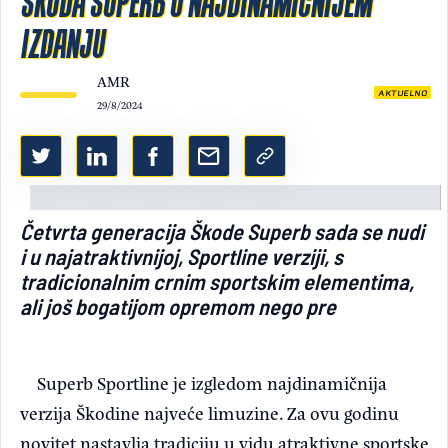
ŠKODA SUPERB U NAJDINAMIČNIJEM
IZDANJU
Light/Dark mode
AMR
AKTUELNO
29/8/2024
Četvrta generacija Škode Superb sada se nudi
i u najatraktivnijoj, Sportline verziji, s
tradicionalnim crnim sportskim elementima,
ali još bogatijom opremom nego pre
Superb Sportline je izgledom najdinamičnija
verzija Škodine najveće limuzine. Za ovu godinu
novitet nastavlja tradiciju u vidu atraktivne sportske