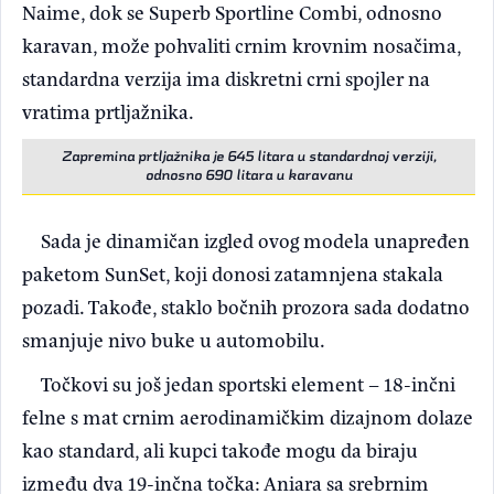
Naime, dok se Superb Sportline Combi, odnosno
karavan, može pohvaliti crnim krovnim nosačima,
standardna verzija ima diskretni crni spojler na
vratima prtljažnika.
Zapremina prtljažnika je 645 litara u standardnoj verziji,
odnosno 690 litara u karavanu
Sada je dinamičan izgled ovog modela unapređen
paketom SunSet, koji donosi zatamnjena stakala
pozadi. Takođe, staklo bočnih prozora sada dodatno
smanjuje nivo buke u automobilu.
Točkovi su još jedan sportski element – ​​18-inčni
felne s mat crnim aerodinamičkim dizajnom dolaze
kao standard, ali kupci takođe mogu da biraju
između dva 19-inčna točka: Aniara sa srebrnim