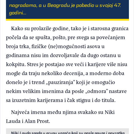
nagradama, a u Beogradu je pobedio u svojoj 47.
godini...
Kako su prolazile godine, tako je i starosna granica
počela da se spušta, pošto, pre svega sa povećanjem
broja trka, fizičke (ne)mogućnosti asova u
godinama nisu im dozvoljavale da dugo ostanu u
kokpitu. Stres je postajao sve veći i karijere više nisu
mogle da traju nekoliko decenija, a moderno doba
donelo je i trend „pauziranja” koji je omogućio
nekim velikim imenima da posle „odmora” nastave
sa izuzetnim karijerama i čak stignu i do titula.
Najveća imena među njima svakako su Niki
Lauda i Alan Prost.
Niki Lauda spada u grupu vozača koji su posle pauze i povratka