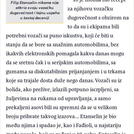
Filip Etanselin nikome nije
za njihovu vozačku
otkrio svoju vozačku
dugovečnost i tajnu uspeha
dugovečnost s obzirom na
u šestoj deceniji
to da su i ekipama bili
potrebni vozači sa puno iskustva, koji će biti u
stanju da se bore sa snažnim automobilima, bez
ikakvih elektronskih pomagala kakva danas mogu
da se sretnu čak i u serijskim automobilima, sa
gumama sa diskutabilnim prijanjanjem i u trkama
koje su trajale dosta duže nego danas. Vozači su iz
bolida, ako prežive, izlazili potpuno iscrpljeni, sa
žuljevima na rukama od upravljanja, a samo
prekaljeni asovi bili su spremni da se u velikom
broju prihvate takvog izazova... Etanselin je bio
među njima i spadao je, kao i Fađioli, u najstariju
gardu vozača, koji su rođeni u 19. veku. Entaselin je