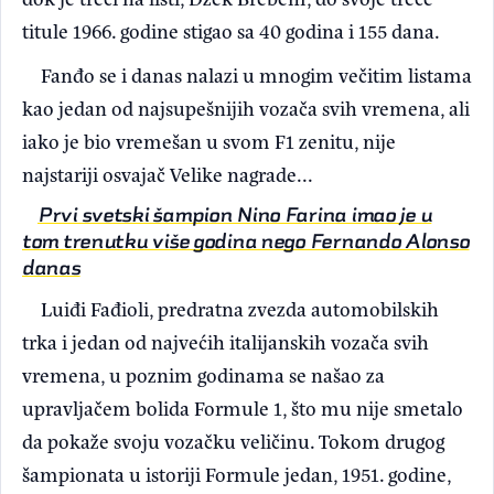
titule 1966. godine stigao sa 40 godina i 155 dana.
Fanđo se i danas nalazi u mnogim večitim listama
kao jedan od najsupešnijih vozača svih vremena, ali
iako je bio vremešan u svom F1 zenitu, nije
najstariji osvajač Velike nagrade...
Prvi svetski šampion Nino Farina imao je u
tom trenutku više godina nego Fernando Alonso
danas
Luiđi Fađioli, predratna zvezda automobilskih
trka i jedan od najvećih italijanskih vozača svih
vremena, u poznim godinama se našao za
upravljačem bolida Formule 1, što mu nije smetalo
da pokaže svoju vozačku veličinu. Tokom drugog
šampionata u istoriji Formule jedan, 1951. godine,