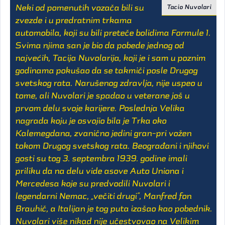
Neki od pomenutih vozača bili su
Tacio Nuvolari
zvezde i u predratnim trkama
automobila, koji su bili preteče bolidima Formule 1.
Svima njima san je bio da pobede jednog od
najvećih, Tacija Nuvolarija, koji je i sam u poznim
godinama pokušao da se takmiči posle Drugog
svetskog rata. Narušenog zdravlja, nije uspeo u
tome, ali Nuvolari je spadao u veterane još u
prvom delu svoje karijere. Poslednja Velika
nagrada koju je osvojio bila je Trka oko
Kalemegdana, zvanično jedini gran-pri vožen
tokom Drugog svetskog rata. Beograđani i njihovi
gosti su tog 3. septembra 1939. godine imali
priliku da na delu vide asove Auto Uniona i
Mercedesa koje su predvodili Nuvolari i
legendarni Nemac, „večiti drugi”, Manfred fon
Brauhič, a Italijan je tog puta izašao kao pobednik.
Nuvolari više nikad nije učestvovao na Velikim