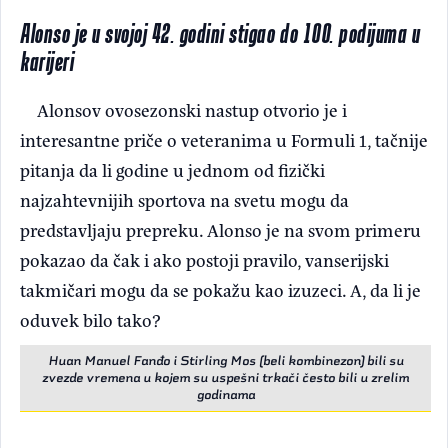
Alonso je u svojoj 42. godini stigao do 100. podijuma u
karijeri
Alonsov ovosezonski nastup otvorio je i
interesantne priče o veteranima u Formuli 1, tačnije
pitanja da li godine u jednom od fizički
najzahtevnijih sportova na svetu mogu da
predstavljaju prepreku. Alonso je na svom primeru
pokazao da čak i ako postoji pravilo, vanserijski
takmičari mogu da se pokažu kao izuzeci. A, da li je
oduvek bilo tako?
Huan Manuel Fanđo i Stirling Mos (beli kombinezon) bili su
zvezde vremena u kojem su uspešni trkači često bili u zrelim
godinama