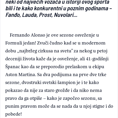
neki od najvećih vozača u istoriji ovog sporta
bili i te kako konkurentni u poznim godinama –
Fanđo, Lauda, Prost, Nuvolari...
Fernando Alonso je ove sezone osveženje u
Formuli jedan! Zvuči čudno kad se u modernom
dobu „najbržeg cirkusa na svetu” za nekog u petoj
deceniji života kaže da je osveženje, ali 41-godišnji
Španac kao da se preporodio prelaskom u ekipu
Aston Martina. Sa dva podijuma na prve dve trke
sezone, dvostruki svetski šampion je i te kako
pokazao da nije za staro gvožđe i da niko nema
pravo da ga otpiše – kako je započeo sezonu, sa
punim pravom može da se nada da u njoj stigne i do
pobede!