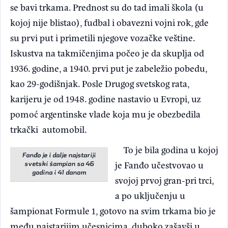
se bavi trkama. Prednost su do tad imali škola (u
kojoj nije blistao), fudbal i obavezni vojni rok, gde
su prvi put i primetili njegove vozačke veštine.
Iskustva na takmičenjima počeo je da skuplja od
1936. godine, a 1940. prvi put je zabeležio pobedu,
kao 29-godišnjak. Posle Drugog svetskog rata,
karijeru je od 1948. godine nastavio u Evropi, uz
pomoć argentinske vlade koja mu je obezbedila
trkački automobil.
To je bila godina u kojoj
Fanđo je i dalje najstariji
je Fanđo učestvovao u
svetski šampion sa 46
godina i 41 danom
svojoj prvoj gran-pri trci,
a po uključenju u
šampionat Formule 1, gotovo na svim trkama bio je
među najstarijim učesnicima, duboko zašavši u