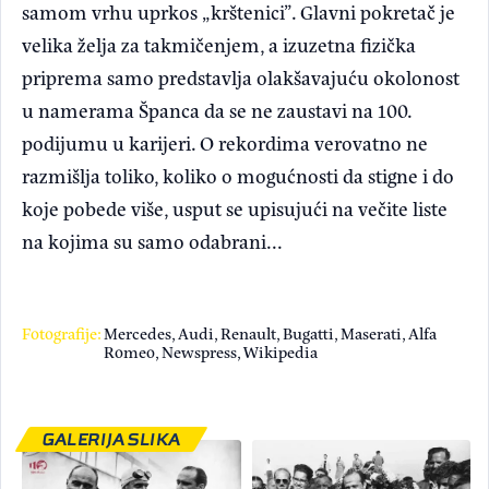
samom vrhu uprkos „krštenici”. Glavni pokretač je
velika želja za takmičenjem, a izuzetna fizička
priprema samo predstavlja olakšavajuću okolonost
u namerama Španca da se ne zaustavi na 100.
podijumu u karijeri. O rekordima verovatno ne
razmišlja toliko, koliko o mogućnosti da stigne i do
koje pobede više, usput se upisujući na večite liste
na kojima su samo odabrani...
Fotografije:
Mercedes, Audi, Renault, Bugatti, Maserati, Alfa
Romeo, Newspress, Wikipedia
GALERIJA SLIKA