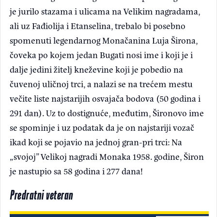
je jurilo stazama i ulicama na Velikim nagradama,
ali uz Fađiolija i Etanselina, trebalo bi posebno
spomenuti legendarnog Monačanina Luja Širona,
čoveka po kojem jedan Bugati nosi ime i koji je i
dalje jedini žitelj kneževine koji je pobedio na
čuvenoj uličnoj trci, a nalazi se na trećem mestu
večite liste najstarijih osvajača bodova (50 godina i
291 dan). Uz to dostignuće, međutim, Šironovo ime
se spominje i uz podatak da je on najstariji vozač
ikad koji se pojavio na jednoj gran-pri trci: Na
„svojoj” Velikoj nagradi Monaka 1958. godine, Širon
je nastupio sa 58 godina i 277 dana!
Predratni veteran