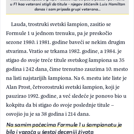
u F1 kao veterani stigli do titule - njegov štićenik Luis Hamilton
danas i sam pripada grupi veterana...
Lauda, trostruki svetski šampion, zasitio se
Formule 1 u jednom trenuku, pa je preskočio
sezone 1980. i 1981. godine baveći se nekim drugim
stvarima. Vratio se trkama 1982. godine, a 1984. je
stigao do svoje treće titule svetskog šampiona sa 35
godina i 242 dana, čime trenutno zauzima 10. mesto
na listi najstarijih šampiona. Na 6. mestu iste liste je
Alan Prost, četvorostruki svetski šampion, koji je
pauzirao 1992. godine, a već sledeće je ponovo bio u
kokpitu da bi stigao do svoje poslednje titule –
osvojio ju je sa 38 godina i 214 dana.
Na samim počecima Formule 1 u šampionatu je
bilo i vozača u šestoj deceniji života