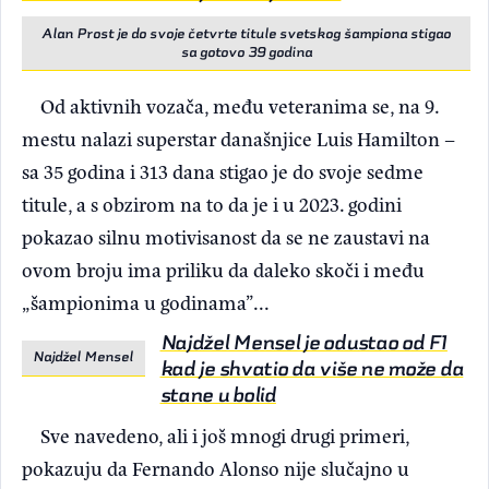
Alan Prost je do svoje četvrte titule svetskog šampiona stigao
sa gotovo 39 godina
Od aktivnih vozača, među veteranima se, na 9.
mestu nalazi superstar današnjice Luis Hamilton –
sa 35 godina i 313 dana stigao je do svoje sedme
titule, a s obzirom na to da je i u 2023. godini
pokazao silnu motivisanost da se ne zaustavi na
ovom broju ima priliku da daleko skoči i među
„šampionima u godinama”...
Najdžel Mensel je odustao od F1
Najdžel Mensel
kad je shvatio da više ne može da
stane u bolid
Sve navedeno, ali i još mnogi drugi primeri,
pokazuju da Fernando Alonso nije slučajno u