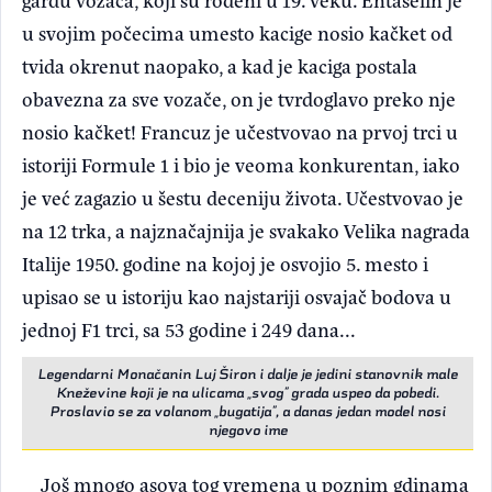
u svojim počecima umesto kacige nosio kačket od
tvida okrenut naopako, a kad je kaciga postala
obavezna za sve vozače, on je tvrdoglavo preko nje
nosio kačket! Francuz je učestvovao na prvoj trci u
istoriji Formule 1 i bio je veoma konkurentan, iako
je već zagazio u šestu deceniju života. Učestvovao je
na 12 trka, a najznačajnija je svakako Velika nagrada
Italije 1950. godine na kojoj je osvojio 5. mesto i
upisao se u istoriju kao najstariji osvajač bodova u
jednoj F1 trci, sa 53 godine i 249 dana...
Legendarni Monačanin Luj Širon i dalje je jedini stanovnik male
Kneževine koji je na ulicama „svog” grada uspeo da pobedi.
Proslavio se za volanom „bugatija”, a danas jedan model nosi
njegovo ime
Još mnogo asova tog vremena u poznim gdinama