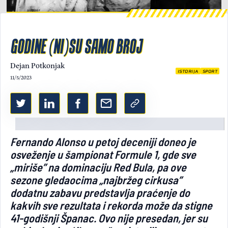
Light/Dark mode
GODINE (NI)SU SAMO BROJ
Dejan Potkonjak
ISTORIJA
SPORT
11/5/2023
Fernando Alonso u petoj deceniji doneo je
osveženje u šampionat Formule 1, gde sve
„miriše” na dominaciju Red Bula, pa ove
sezone gledaocima „najbržeg cirkusa”
dodatnu zabavu predstavlja praćenje do
kakvih sve rezultata i rekorda može da stigne
41-godišnji Španac. Ovo nije presedan, jer su