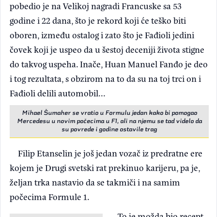
pobedio je na Velikoj nagradi Francuske sa 53
godine i 22 dana, što je rekord koji će teško biti
oboren, između ostalog i zato što je Fađioli jedini
čovek koji je uspeo da u šestoj deceniji života stigne
do takvog uspeha. Inače, Huan Manuel Fanđo je deo
i tog rezultata, s obzirom na to da su na toj trci on i
Fađioli delili automobil...
Mihael Šumaher se vratio u Formulu jedan kako bi pomogao
Mercedesu u novim počecima u F1, ali na njemu se tad videlo da
su povrede i godine ostavile trag
Filip Etanselin je još jedan vozač iz predratne ere
kojem je Drugi svetski rat prekinuo karijeru, pa je,
željan trka nastavio da se takmiči i na samim
počecima Formule 1.
To je možda bio recept