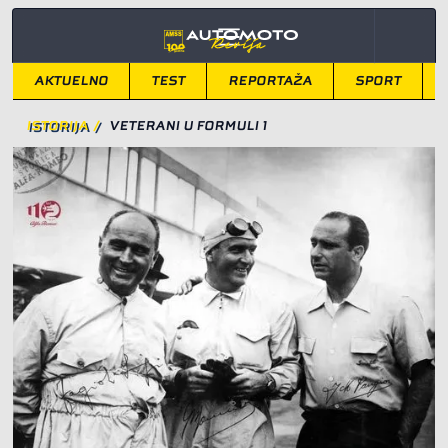
AKTUELNO
TEST
REPORTAŽA
SPORT
ISTORIJA
/
VETERANI U FORMULI 1