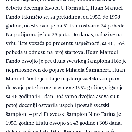
četvrtu deceniju života. U Formuli 1, Huan Manuel
Fanđo takmičio se, sa prekidima, od 1950. do 1958.
godine, učestvovao je na 51 trci i ostvario 24 pobede.
Na podijumu je bio 35 puta. Do danas, nalazi se na
vrhu liste vozača po procentu uspešnosti, sa 46,15%
pobeda u odnosu na broj startova. Huan Manuel
Fanđo osvojio je pet titula svetskog šampiona i bio je
neprikosnoven do pojave Mihaela Šumahera. Huan
Manuel Fanđo je i dalje najstariji svetski šampion –
do svoje pete krune, osvojene 1957. godine, stigao je
sa 46 godina i 41 dan. Još samo dvojica asova su u
petoj deceniji ostvarila uspeh i postali svetski
šampioni – prvi F1 svetski šampion Nino Farina je
1950. godine titulu osvojio sa 43 godine i 308 dana,
dok je treći na listi, Džek Brebem, do svoje treće