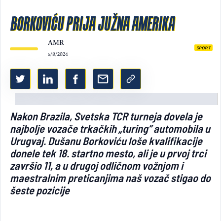
Light/Dark mode
BORKOVIĆU PRIJA JUŽNA AMERIKA
AMR
SPORT
5/8/2024
Nakon Brazila, Svetska TCR turneja dovela je
najbolje vozače trkačkih „turing” automobila u
Urugvaj. Dušanu Borkoviću loše kvalifikacije
donele tek 18. startno mesto, ali je u prvoj trci
završio 11, a u drugoj odličnom vožnjom i
maestralnim preticanjima naš vozač stigao do
šeste pozicije