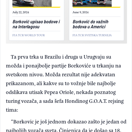
July 22, 2024
June 9, 2024
Borković upisao bodove i
Borković do važnih
na Interlagosu
bodova u Americi
FIA TCR WORLD TOUR
FIA TCR SVETSKA TURNEJA
Ta prva trka u Brazilu i druga u Urugvaju su
možda i ponajbolje partije Borkoviće u trkanju na
svetskom nivou. Možda rezultat nije adekvatan
prikazanom, ali kakve su to vožnje bile najbolje
odslikava utisak Pepea Oriole, nekada poznatog
turing vozača, a sada šefa Hondinog G.O.A.T. rejsing
tima:
“Borkovic je još jednom dokazao zašto je jedan od
najboljih vozača sveta. Činjenica da je došao sa 18.