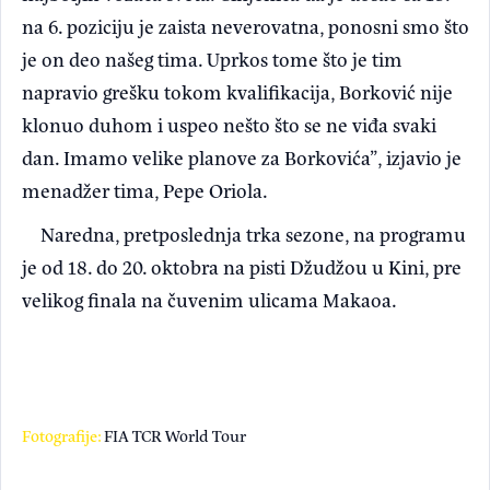
na 6. poziciju je zaista neverovatna, ponosni smo što
je on deo našeg tima. Uprkos tome što je tim
napravio grešku tokom kvalifikacija, Borković nije
klonuo duhom i uspeo nešto što se ne viđa svaki
dan. Imamo velike planove za Borkovića”, izjavio je
menadžer tima, Pepe Oriola.
Naredna, pretposlednja trka sezone, na programu
je od 18. do 20. oktobra na pisti Džudžou u Kini, pre
velikog finala na čuvenim ulicama Makaoa.
Fotografije:
FIA TCR World Tour