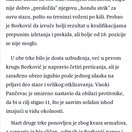
nije dobro „presložila“ njegovu „hondu sivik“ za
suvu stazu, pošto su treninzi voženi po kiši. Probao
je Borković da izvuče bolji rezultat u kvalifikacijama
prepunim izletanja i prekida, ali bolje od 18. pozicije
se nije moglo.
U obe trke bilo je dosta uzbuđenja, već u prvom
krugu Borković je napravio četiri preticanja, ali je
zarađeno ubrzo izgubio posle jednog silaska na
prljavi deo staze i velikog otklizavanja. Visoki
Pančevac je smireno nastavio da obilazi protivnike,
da bi u cilj stigao 11, što je sasvim solidan ishod
imajući u vidu okolnosti.
Start druge trke ponovljen je zbog kvara semafora,
a scenario je bio sličan- odmah je Borković napao i