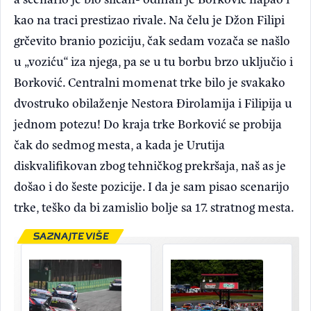
kao na traci prestizao rivale. Na čelu je Džon Filipi
grčevito branio poziciju, čak sedam vozača se našlo
u „voziću“ iza njega, pa se u tu borbu brzo uključio i
Borković. Centralni momenat trke bilo je svakako
dvostruko obilaženje Nestora Đirolamija i Filipija u
jednom potezu! Do kraja trke Borković se probija
čak do sedmog mesta, a kada je Urutija
diskvalifikovan zbog tehničkog prekršaja, naš as je
došao i do šeste pozicije. I da je sam pisao scenarijo
trke, teško da bi zamislio bolje sa 17. stratnog mesta.
SAZNAJTE VIŠE