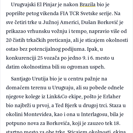
Urugvajski El Pinjar je nakon
Brazila
bio je
poprište petog vikenda FIA TCR Svetske serije. Na
sve četiri trke u Južnoj Americi, Dušan Borković je
prikazao vrhunsku vožnju i tempo, napravio više od
20 čistih trkačkih preticanja, ali je sticajem okolnosti
ostao bez potencijalnog podijuma. Ipak, u
konkurenciji 25 vozača po jedno 9. i 6. mesto u
datim okolnostima bili su ogroman uspeh.
Santjago Urutija bio je u centru pažnje na
domaćem terenu u Urugvaju, ali su pobede odnele
njegove kolege iz Link&Co ekipe, pošto je Erlaher
bio najbrži u prvoj, a Ted Bjerk u drugoj trci. Staza u
okolini Montevidea, kao i ona u Interlagosu, bila je
potpuno nova za Borkovića, koji je zauzeo tek 18.
startno mesto za obe trke. Sticajem okolnosti, ekipa