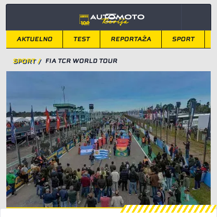
AKTUELNO
TEST
REPORTAŽA
SPORT
SPORT
/
FIA TCR WORLD TOUR