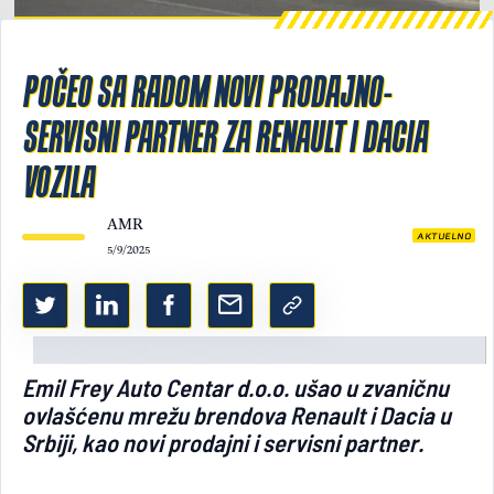
Light/Dark mode
POČEO SA RADOM NOVI PRODAJNO-
SERVISNI PARTNER ZA RENAULT I DACIA
VOZILA
AMR
AKTUELNO
5/9/2025
Emil Frey Auto Centar d.o.o. ušao u zvaničnu
ovlašćenu mrežu brendova Renault i Dacia u
Srbiji, kao novi prodajni i servisni partner.