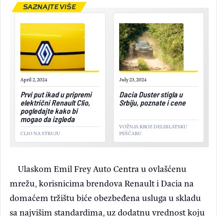
SAZNAJTE VIŠE
April 2, 2024
July 23, 2024
Prvi put ikad u pripremi
Dacia Duster stigla u
električni Renault Clio,
Srbiju, poznate i cene
pogledajte kako bi
mogao da izgleda
VOŽNJA KROZ DELIBLATSKU
CLIO NA STRUJU
PEŠČARU
Ulaskom Emil Frey Auto Centra u ovlašćenu
mrežu, korisnicima brendova Renault i Dacia na
domaćem tržištu biće obezbeđena usluga u skladu
sa najvišim standardima, uz dodatnu vrednost koju