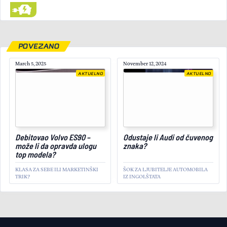
POVEZANO
March 5, 2025
November 12, 2024
AKTUELNO
AKTUELNO
May 8, 2025
Debitovao Volvo ES90 –
Odustaje li Audi od čuvenog
može li da opravda ulogu
znaka?
top modela?
KLASA ZA SEBE ILI MARKETINŠKI
ŠOK ZA LJUBITELJE AUTOMOBILA
TRIK?
IZ INGOLŠTATA
AKTUELNO
Novo odlaganje: Koliko
ćemo još čekati na prvi
električni Ferrari?