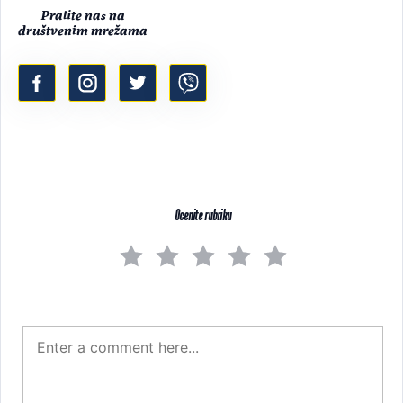
Pratite nas na
društvenim mrežama
Ocenite rubriku