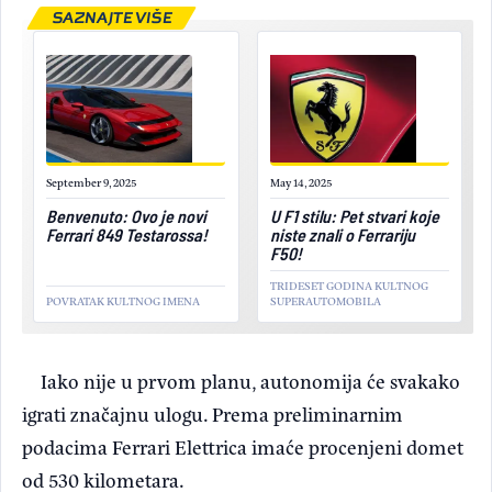
SAZNAJTE VIŠE
September 9, 2025
May 14, 2025
Benvenuto: Ovo je novi
U F1 stilu: Pet stvari koje
Ferrari 849 Testarossa!
niste znali o Ferrariju
F50!
TRIDESET GODINA KULTNOG
POVRATAK KULTNOG IMENA
SUPERAUTOMOBILA
Iako nije u prvom planu, autonomija će svakako
igrati značajnu ulogu. Prema preliminarnim
podacima Ferrari Elettrica imaće procenjeni domet
od 530 kilometara.