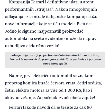
Kompanija Ferrari i definitivno ulazi u arenu
performantnih „strujaša“. Nakon mnogobrojnih
odlaganja, iz centrale italijanske kompanije stižu
nove informacije koje se tiču modela Elettrica.
Jedno je sigurno: najpoznatiji proizvođač
automobila na svetu evidentno može da napravi
uzbudljivo električno vozilo!
Iako je najpoznatiji po performantnim benzinskim motorima,
Ferrari je na korak do premijere električne perjanice i potpuno
nove koncepcije
Naime, prvi električni automobil sa znakom
propetog konjića imaće četvora vrata, četiri sedišta,
četiri elektro motora sa više od 1.000 KS, kao i
aktivno vešanje. Za početak, zvuči obećavajuće!
Ferrari takođe navodi da je težište za čak 80