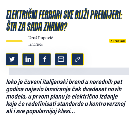
Light/Dark mode
ELEKTRIČNI FERRARI SVE BLIŽI PREMIJERI:
ŠTA ZA SADA ZNAMO?
Uroš Popović
AKTUELNO
14/10/2025
Iako je čuveni italijanski brend u narednih pet
godina najavio lansiranje čak dvadeset novih
modela, u prvom planu je električno izdanje
koje će redefinisati standarde u kontroverznoj
ali i sve popularnijoj klasi…