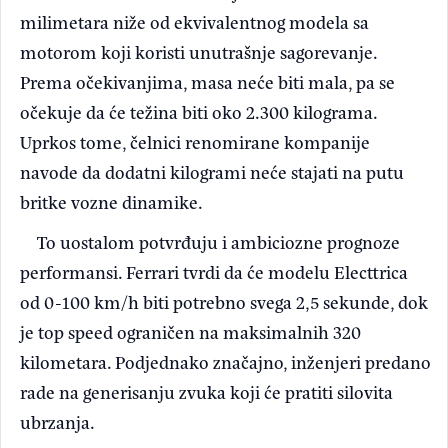
milimetara niže od ekvivalentnog modela sa
motorom koji koristi unutrašnje sagorevanje.
Prema očekivanjima, masa neće biti mala, pa se
očekuje da će težina biti oko 2.300 kilograma.
Uprkos tome, čelnici renomirane kompanije
navode da dodatni kilogrami neće stajati na putu
britke vozne dinamike.
To uostalom potvrđuju i ambiciozne prognoze
performansi. Ferrari tvrdi da će modelu Electtrica
od 0-100 km/h biti potrebno svega 2,5 sekunde, dok
je top speed ograničen na maksimalnih 320
kilometara. Podjednako značajno, inženjeri predano
rade na generisanju zvuka koji će pratiti silovita
ubrzanja.