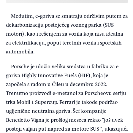
Međutim, e-goriva se smatraju održivim putem za
dekarbonizaciju postojećeg voznog parka (SUS
motori), kao i rešenjem za vozila koja nisu idealna
za elektrifikaciju, poput teretnih vozila i sportskih
automobila.
Porsche je uložio velika sredstva u fabriku za e-
goriva Highly Innovative Fuels (HIF), koja je
započela s radom ​​u Čileu u decembru 2022.
Trenutno proizvodi e-metanol za Porscheovu seriju
trka Mobil 1 Supercup. Ferrari je takođe podržao
ugljenično neutralna goriva. Šef kompanije
Benedetto Vigna je prošlog meseca rekao "još uvek
postoji valjan put napred za motore SUS ", ukazujući