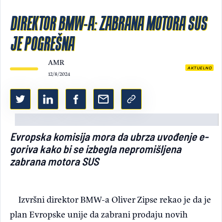
Light/Dark mode
DIREKTOR BMW-A: ZABRANA MOTORA SUS
JE POGREŠNA
AMR
AKTUELNO
12/8/2024
Evropska komisija mora da ubrza uvođenje e-
goriva kako bi se izbegla nepromišljena
zabrana motora SUS
Izvršni direktor BMW-a Oliver Zipse rekao je da je
plan Evropske unije da zabrani prodaju novih