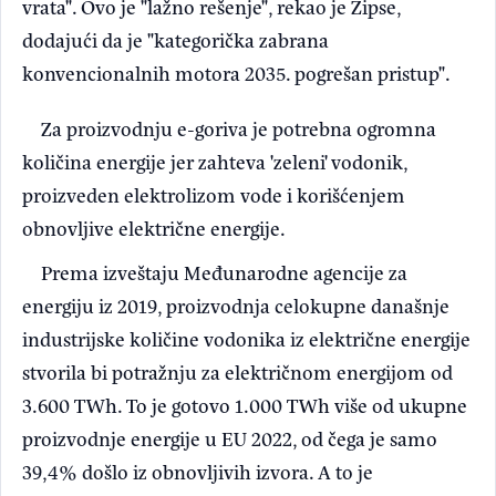
vrata". Ovo je "lažno rešenje", rekao je Zipse,
dodajući da je "kategorička zabrana
konvencionalnih motora 2035. pogrešan pristup".
Za proizvodnju e-goriva je potrebna ogromna
količina energije jer zahteva 'zeleni' vodonik,
proizveden elektrolizom vode i korišćenjem
obnovljive električne energije.
Prema izveštaju Međunarodne agencije za
energiju iz 2019, proizvodnja celokupne današnje
industrijske količine vodonika iz električne energije
stvorila bi potražnju za električnom energijom od
3.600 TWh. To je gotovo 1.000 TWh više od ukupne
proizvodnje energije u EU 2022, od čega je samo
39,4% došlo iz obnovljivih izvora. A to je