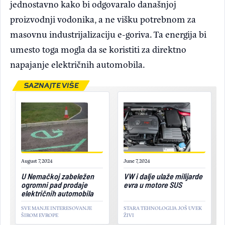
jednostavno kako bi odgovaralo današnjoj
proizvodnji vodonika, a ne višku potrebnom za
masovnu industrijalizaciju e-goriva. Ta energija bi
umesto toga mogla da se koristiti za direktno
napajanje električnih automobila.
SAZNAJTE VIŠE
August 7, 2024
June 7, 2024
U Nemačkoj zabeležen
VW i dalje ulaže milijarde
ogromni pad prodaje
evra u motore SUS
električnih automobila
SVE MANJE INTERESOVANJE
STARA TEHNOLOGIJA JOŠ UVEK
ŠIROM EVROPE
ŽIVI