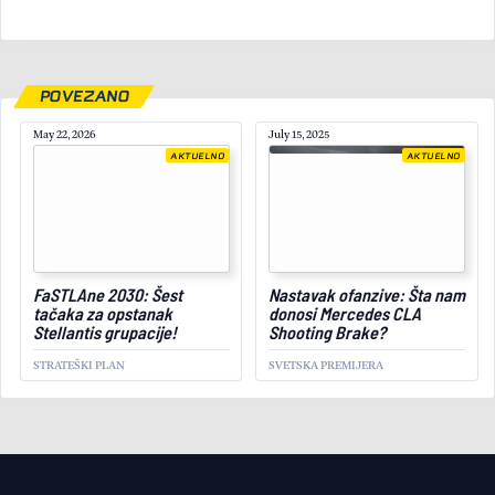
POVEZANO
May 22, 2026
July 15, 2025
AKTUELNO
AKTUELNO
September 20, 2024
FaSTLAne 2030: Šest
Nastavak ofanzive: Šta nam
tačaka za opstanak
donosi Mercedes CLA
Stellantis grupacije!
Shooting Brake?
STRATEŠKI PLAN
SVETSKA PREMIJERA
AKTUELNO
Master otvara šampanjac
LAUREAT ZA RENAULT U HANOVERU