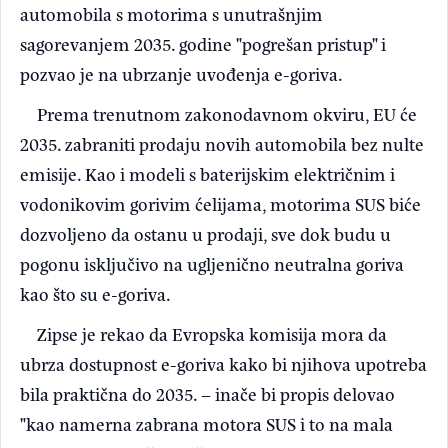
automobila s motorima s unutrašnjim
sagorevanjem 2035. godine "pogrešan pristup" i
pozvao je na ubrzanje uvođenja e-goriva.
Prema trenutnom zakonodavnom okviru, EU će
2035. zabraniti prodaju novih automobila bez nulte
emisije. Kao i modeli s baterijskim električnim i
vodonikovim gorivim ćelijama, motorima SUS biće
dozvoljeno da ostanu u prodaji, sve dok budu u
pogonu isključivo na ugljenično neutralna goriva
kao što su e-goriva.
Zipse je rekao da Evropska komisija mora da
ubrza dostupnost e-goriva kako bi njihova upotreba
bila praktična do 2035. – inače bi propis delovao
"kao namerna zabrana motora SUS i to na mala