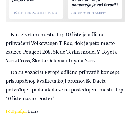
generacija je vaš favorit?
TRŽIŠTE AUTOMOBILA U EVROPI
OD "KECA" DO "OSMICE"
Na četvrtom mestu Top 10 liste je odlično
prihvaćeni Volkswagen T-Roc, dok je peto mesto
zauzeo Peugeot 208. Slede Teslin model Y, Toyota
Yaris Cross, Škoda Octavia i Toyota Yaris.
Da su vozači u Evropi odlično prihvatili koncept
pristupačnog kvaliteta koji promoviše Dacia
potvrđuje i podatak da se na poslednjem mestu Top
10 liste našao Duster!
Fotografije:
Dacia