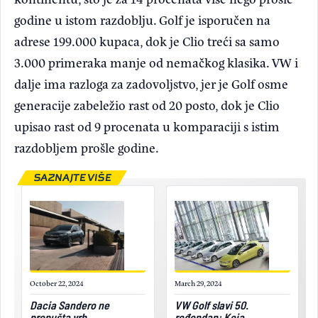
godine u istom razdoblju. Golf je isporučen na
adrese 199.000 kupaca, dok je Clio treći sa samo
3.000 primeraka manje od nemačkog klasika. VW i
dalje ima razloga za zadovoljstvo, jer je Golf osme
generacije zabeležio rast od 20 posto, dok je Clio
upisao rast od 9 procenata u komparaciji s istim
razdobljem prošle godine.
SAZNAJTE VIŠE
October 22, 2024
March 29, 2024
Dacia Sandero ne
VW Golf slavi 50.
prepušta vrh
rođendan: Koja