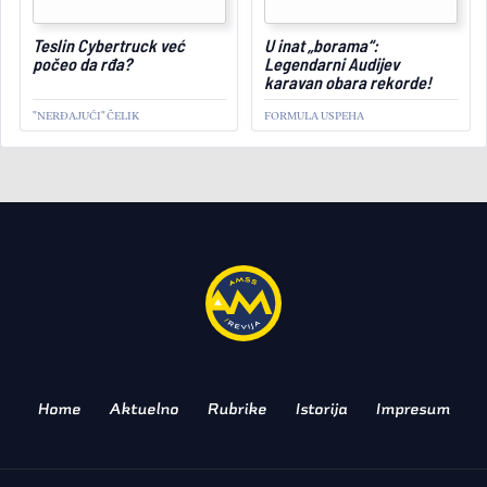
February 26, 2024
Teslin Cybertruck već
U inat „borama“:
počeo da rđa?
Legendarni Audijev
karavan obara rekorde!
"NERĐAJUĆI" ČELIK
FORMULA USPEHA
AKTUELNO
Redizajnirana Octavia, šta
je novo za 2024?
BESTSELER TEMELJNO AŽURIRAN
Home
Aktuelno
Rubrike
Istorija
Impresum