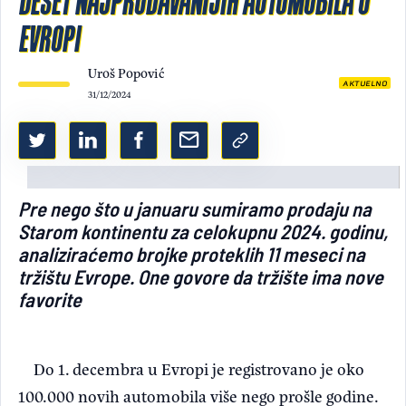
DESET NAJPRODAVANIJIH AUTOMOBILA U
EVROPI
Light/Dark mode
Uroš Popović
AKTUELNO
31/12/2024
Pre nego što u januaru sumiramo prodaju na
Starom kontinentu za celokupnu 2024. godinu,
analiziraćemo brojke proteklih 11 meseci na
tržištu Evrope. One govore da tržište ima nove
favorite
Do 1. decembra u Evropi je registrovano je oko
100.000 novih automobila više nego prošle godine.