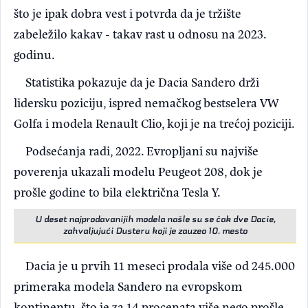
što je ipak dobra vest i potvrda da je tržište
zabeležilo kakav - takav rast u odnosu na 2023.
godinu.
Statistika pokazuje da je Dacia Sandero drži
lidersku poziciju, ispred nemačkog bestselera VW
Golfa i modela Renault Clio, koji je na trećoj poziciji.
Podsećanja radi, 2022. Evropljani su najviše
poverenja ukazali modelu Peugeot 208, dok je
prošle godine to bila električna Tesla Y.
U deset najprodavanijih modela našle su se čak dve Dacie,
zahvaljujući Dusteru koji je zauzeo 10. mesto
Dacia je u prvih 11 meseci prodala više od 245.000
primeraka modela Sandero na evropskom
kontinentu, što je za 14 procenata više nego prošle