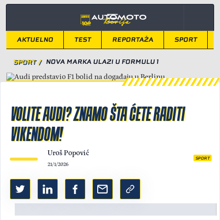
AKTUELNO
TEST
REPORTAŽA
SPORT
SPORT
/
NOVA MARKA ULAZI U FORMULU 1
VOLITE AUDI? ZNAMO ŠTA ĆETE RADITI
VIKENDOM!
Uroš Popović
SPORT
21/1/2026