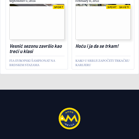
September 17, 2024
February 11, 2022
SPORT
SPORT
SAVETI
November 26, 2024
Vesnić sezonu završio kao
Hoću i ja da se trkam!
treći u klasi
FIA EVROPSKI ŠAMPIONAT NA
KAKO U SRBIJI ZAPOČETI TRKAČKU
BRDSKIM STAZAMA
KARIJERU
SPORT
Cadillac ulazi u Formulu 1
ZVANIČNA POTVRDA ZA SEZONU
2026.