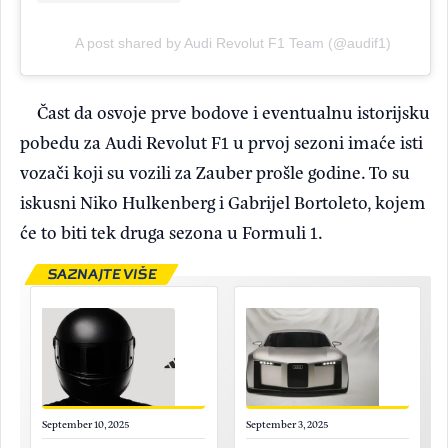
A post shared by Audi Revolut F1 Team (@audif1)
Čast da osvoje prve bodove i eventualnu istorijsku
pobedu za Audi Revolut F1 u prvoj sezoni imaće isti
vozači koji su vozili za Zauber prošle godine. To su
iskusni Niko Hulkenberg i Gabrijel Bortoleto, kojem
će to biti tek druga sezona u Formuli 1.
SAZNAJTE VIŠE
September 10, 2025
September 3, 2025