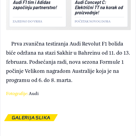
Audi F1 tim i Adidas
Audi Concept C:
započinju partnerstvo!
Električni TT na korak od
proizvodnje!
ZAJEDNO DO VRHA
POČETAK NOVOG DOBA
Prva zvanična testiranja Audi Revolut F1 bolida
biće održana na stazi Sakhir u Bahreinu od 11. do 13.
februara. Podsećanja radi, nova sezona Formule 1
počinje Velikom nagradom Australije koja je na
programu od 6. do 8. marta.
Fotografije:
Audi
GALERIJA SLIKA