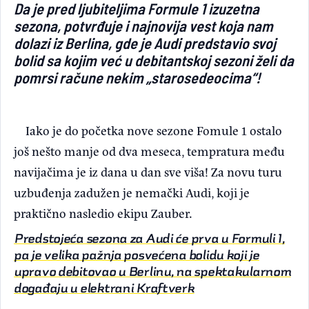
Da je pred ljubiteljima Formule 1 izuzetna
Light/Dark mode
sezona, potvrđuje i najnovija vest koja nam
dolazi iz Berlina, gde je Audi predstavio svoj
bolid sa kojim već u debitantskoj sezoni želi da
pomrsi račune nekim „starosedeocima“!
Iako je do početka nove sezone Fomule 1 ostalo
još nešto manje od dva meseca, tempratura među
navijačima je iz dana u dan sve viša! Za novu turu
uzbuđenja zadužen je nemački Audi, koji je
praktično nasledio ekipu Zauber.
Predstojeća sezona za Audi će prva u Formuli 1,
pa je velika pažnja posvećena bolidu koji je
upravo debitovao u Berlinu, na spektakularnom
događaju u elektrani Kraftverk