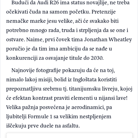
Budući da Audi R26 ima status novajlije, ne treba
očekivati čuda na samom početku. Pretenzije
nemačke marke jesu velike, ači će svakako biti
potrebno mnogo rada, truda i strpljenja da se one i
ostvare. Naime, prvi čovek tima Jonathan Wheatley
poručio je da tim ima ambiciju da se nađe u
konkurenciji za osvajanje titule do 2030.
Najnovije fotografije pokazuju da će na toj,
nimalo lakoj misiji, bolid iz Ingloštata koristiti
prepoznatljivu srebrnu tj. titanijumsku livreju, kojoj
će efektan kontrast praviti elementi u nijansi lave!
Velika pažnja posvećena je aerodinamici, pa
ljubitelji Formule 1 sa velikim nestpljenjem
iščekuju prve duele na asfaltu.