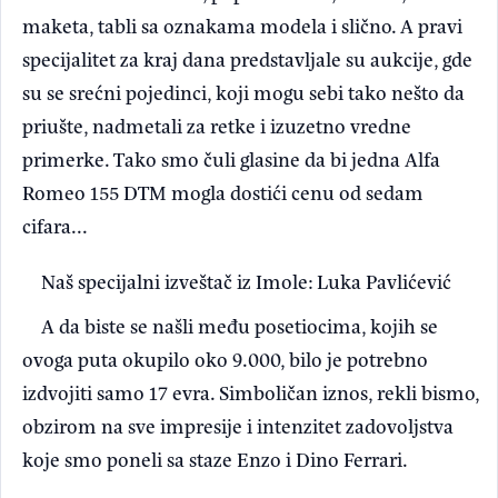
maketa, tabli sa oznakama modela i slično. A pravi
specijalitet za kraj dana predstavljale su aukcije, gde
su se srećni pojedinci, koji mogu sebi tako nešto da
priušte, nadmetali za retke i izuzetno vredne
primerke. Tako smo čuli glasine da bi jedna Alfa
Romeo 155 DTM mogla dostići cenu od sedam
cifara...
Naš specijalni izveštač iz Imole: Luka Pavlićević
A da biste se našli među posetiocima, kojih se
ovoga puta okupilo oko 9.000, bilo je potrebno
izdvojiti samo 17 evra. Simboličan iznos, rekli bismo,
obzirom na sve impresije i intenzitet zadovoljstva
koje smo poneli sa staze Enzo i Dino Ferrari.