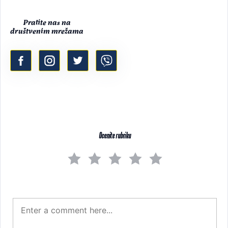
Pratite nas na
društvenim mrežama
Ocenite rubriku