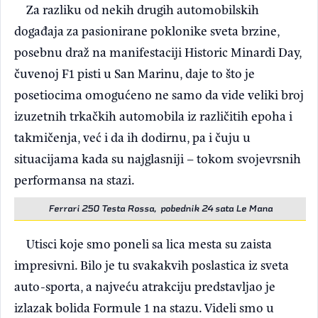
Za razliku od nekih drugih automobilskih
događaja za pasionirane poklonike sveta brzine,
posebnu draž na manifestaciji Historic Minardi Day,
čuvenoj F1 pisti u San Marinu, daje to što je
posetiocima omogućeno ne samo da vide veliki broj
izuzetnih trkačkih automobila iz različitih epoha i
takmičenja, već i da ih dodirnu, pa i čuju u
situacijama kada su najglasniji – tokom svojevrsnih
performansa na stazi.
Ferrari 250 Testa Rossa, pobednik 24 sata Le Mana
Utisci koje smo poneli sa lica mesta su zaista
impresivni. Bilo je tu svakakvih poslastica iz sveta
auto-sporta, a najveću atrakciju predstavljao je
izlazak bolida Formule 1 na stazu. Videli smo u