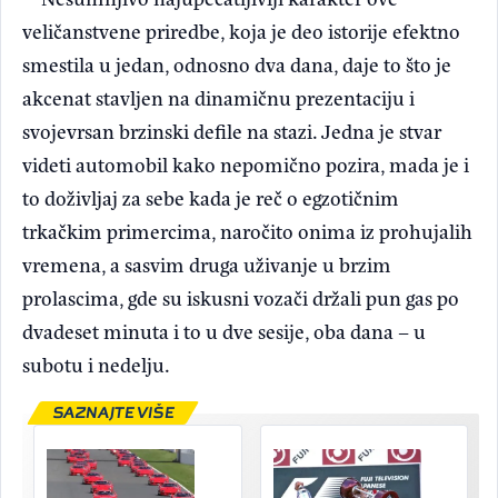
veličanstvene priredbe, koja je deo istorije efektno
smestila u jedan, odnosno dva dana, daje to što je
akcenat stavljen na dinamičnu prezentaciju i
svojevrsan brzinski defile na stazi. Jedna je stvar
videti automobil kako nepomično pozira, mada je i
to doživljaj za sebe kada je reč o egzotičnim
trkačkim primercima, naročito onima iz prohujalih
vremena, a sasvim druga uživanje u brzim
prolascima, gde su iskusni vozači držali pun gas po
dvadeset minuta i to u dve sesije, oba dana – u
subotu i nedelju.
SAZNAJTE VIŠE