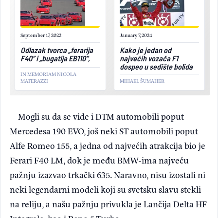
September 17, 2022
January 7, 2024
Odlazak tvorca „ferarija
Kako je jedan od
F40” i „bugatija EB110”,
najvećih vozača F1
dospeo u sedište bolida
IN MEMORIAM NICOLA
MATERAZZI
MIHAEL ŠUMAHER
Mogli su da se vide i DTM automobili poput
Mercedesa 190 EVO, još neki ST automobili poput
Alfe Romeo 155, a jedna od najvećih atrakcija bio je
Ferari F40 LM, dok je među BMW-ima najveću
pažnju izazvao trkački 635. Naravno, nisu izostali ni
neki legendarni modeli koji su svetsku slavu stekli
na reliju, a našu pažnju privukla je Lančija Delta HF