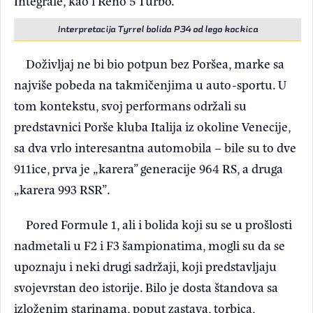
Integrale, kao i Reno 5 Turbo.
Interpretacija Tyrrel bolida P34 od lego kockica
Doživljaj ne bi bio potpun bez Poršea, marke sa
najviše pobeda na takmičenjima u auto-sportu. U
tom kontekstu, svoj performans održali su
predstavnici Porše kluba Italija iz okoline Venecije,
sa dva vrlo interesantna automobila – bile su to dve
911ice, prva je „karera” generacije 964 RS, a druga
„karera 993 RSR”.
Pored Formule 1, ali i bolida koji su se u prošlosti
nadmetali u F2 i F3 šampionatima, mogli su da se
upoznaju i neki drugi sadržaji, koji predstavljaju
svojevrstan deo istorije. Bilo je dosta štandova sa
izloženim starinama, poput zastava, torbica,