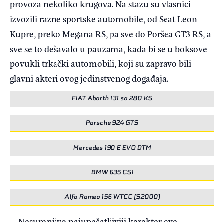
provoza nekoliko krugova. Na stazu su vlasnici
izvozili razne sportske automobile, od Seat Leon
Kupre, preko Megana RS, pa sve do Poršea GT3 RS, a
sve se to dešavalo u pauzama, kada bi se u boksove
povukli trkački automobili, koji su zapravo bili
glavni akteri ovog jedinstvenog događaja.
FIAT Abarth 131 sa 280 KS
Porsche 924 GTS
Mercedes 190 E EVO DTM
BMW 635 CSi
Alfa Romeo 156 WTCC (S2000)
Nesumnjivo najupečatljiviji karakter ove