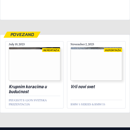
POVEZANO
July 19, 2023
November 2, 2023
REPORTAŽA
REPORTAŽA
September 16, 2025
Krupnim koracima u
Vrli novi svet
budućnost
PEUGEOT E-LION SVETSKA
PREZENTACIJA
BMW 5 SERIES & BMW I5
REPORTAŽA
Nastavak tradicije: Gumball
3000 u Beogradu!