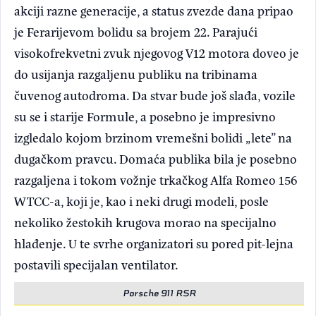
akciji razne generacije, a status zvezde dana pripao
je Ferarijevom bolidu sa brojem 22. Parajući
visokofrekvetni zvuk njegovog V12 motora doveo je
do usijanja razgaljenu publiku na tribinama
čuvenog autodroma. Da stvar bude još slađa, vozile
su se i starije Formule, a posebno je impresivno
izgledalo kojom brzinom vremešni bolidi „lete” na
dugačkom pravcu. Domaća publika bila je posebno
razgaljena i tokom vožnje trkačkog Alfa Romeo 156
WTCC-a, koji je, kao i neki drugi modeli, posle
nekoliko žestokih krugova morao na specijalno
hlađenje. U te svrhe organizatori su pored pit-lejna
postavili specijalan ventilator.
Porsche 911 RSR