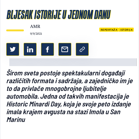
Light/Dark mode
BLJESAK ISTORIJE U JEDNOM DANU
AMR
REPORTAŽA
ISTORIJA
9/9/2021
Širom sveta postoje spektakularni događaji
različitih formata i sadržaja, a zajedničko im je
to da privlače mnogobrojne ljubitelje
automobila. Jedna od takvih manifestacija je
Historic Minardi Day, koja je svoje peto izdanje
imala krajem avgusta na stazi Imola u San
Marinu