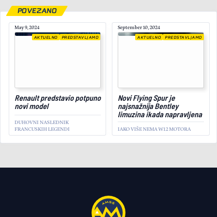
POVEZANO
May 9, 2024
September 10, 2024
AKTUELNO
PREDSTAVLJAMO
AKTUELNO
PREDSTAVLJAMO
April 11, 2024
Renault predstavio potpuno
Novi Flying Spur je
novi model
najsnažnija Bentley
limuzina ikada napravljena
DUHOVNI NASLEDNIK
FRANCUSKIH LEGENDI
IAKO VIŠE NEMA W12 MOTORA
TRŽIŠTE
PREDSTAVLJAMO
Ovo je prva potpuno
električna Alfa Romeo:
Upoznajte Milano
ALFA ROMEO PREDSTAVIO SVOJ
NAJMANJI SUV