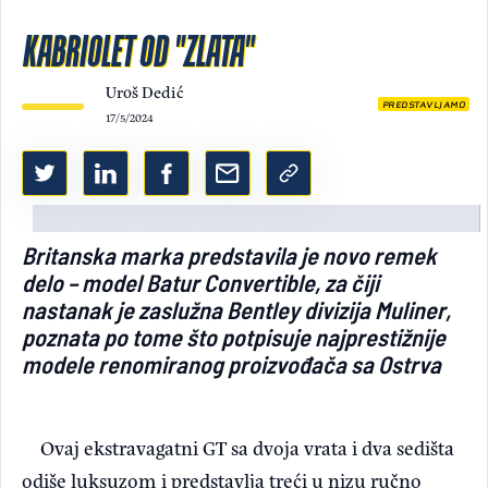
Light/Dark mode
KABRIOLET OD "ZLATA"
Uroš Dedić
PREDSTAVLJAMO
17/5/2024
Britanska marka predstavila je novo remek
delo – model Batur Convertible, za čiji
nastanak je zaslužna Bentley divizija Muliner,
poznata po tome što potpisuje najprestižnije
modele renomiranog proizvođača sa Ostrva
Ovaj ekstravagatni GT sa dvoja vrata i dva sedišta
odiše luksuzom i predstavlja treći u nizu ručno