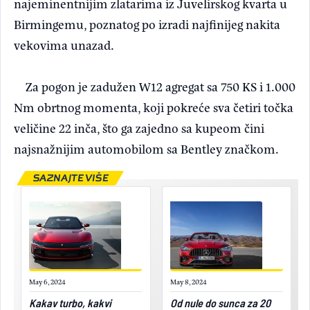
najeminentnijim zlatarima iz Juvelirskog kvarta u
Birmingemu, poznatog po izradi najfinijeg nakita
vekovima unazad.
Za pogon je zadužen W12 agregat sa 750 KS i 1.000
Nm obrtnog momenta, koji pokreće sva četiri točka
veličine 22 inča, što ga zajedno sa kupeom čini
najsnažnijim automobilom sa Bentley značkom.
SAZNAJTE VIŠE
May 6, 2024
May 8, 2024
Kakav turbo, kakvi
Od nule do sunca za 20