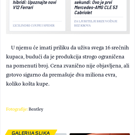
hibridi: Upoznajte novi
sekundi: Ovo je prvi
V12 Ferrari
Mercedes-AMG CLE 53
Cabriolet
ZA LJUBITELJE BRZE VOŽNJE
12CILINDRI COUPE I SPIDER
BEZ KROVA
U njemu će imati priliku da uživa svega 16 srećnih
kupaca, budući da je produkcija strogo ograničena
na pomenuti broj. Cena zvanično nije objavljena, ali
gotovo sigurno da premašuje dva miliona evra,
koliko košta kupe.
Fotografije:
Bentley
GALERIJA SLIKA