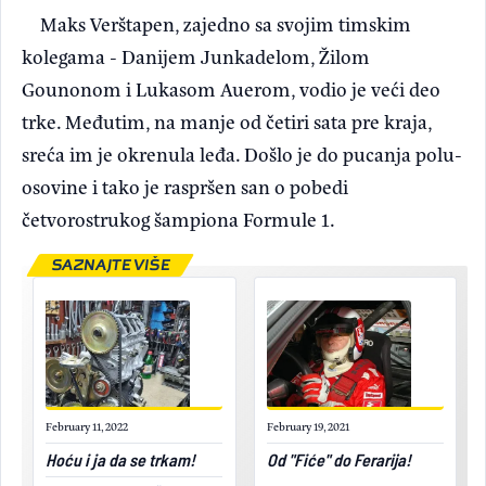
Maks Verštapen, zajedno sa svojim timskim
kolegama - Danijem Junkadelom, Žilom
Gounonom i Lukasom Auerom, vodio je veći deo
trke. Međutim, na manje od četiri sata pre kraja,
sreća im je okrenula leđa. Došlo je do pucanja polu-
osovine i tako je raspršen san o pobedi
četvorostrukog šampiona Formule 1.
SAZNAJTE VIŠE
February 11, 2022
February 19, 2021
Hoću i ja da se trkam!
Od "Fiće" do Ferarija!