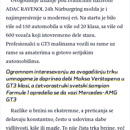
ADAC RAVENOL 24h Nürburgring možda je i
najimpresivnije u modernoj eri. Na startu je bilo
više od 150 automobila u više od 20 klasa, sa više od
600 vozača koji istovremeno dele stazu.
Profesionalci u GT3 mašinama vozili su rame uz
rame sa amaterima u gotovo serijskim
automobilima.
Ogromnom interesovanju za ovogodišnju trku
umnogome je doprineo debi Maksa Verštapena u
GT3 klasi, a četvorostruki svetski šampion
Formule 1 opredelio se da vozi Mercedes-AMG
GT3
Razlike u brzini su ekstremne, a preticanja se
dešavaju konstantno, često u uslovima slabe
vidljivosti, kiše ili magle. To nije čista trka brzine, već