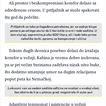
Ali prostor i beskompromisni komfor dolaze sa
određenom cenom. U prtljažnik se može spakovati
šta god da poželite.
Prtljažnik se lako prilagođava potrebama, jer se zadnja klupa
pomera pa od toga zavisi da li koristite sva tri reda sedišta. U
tom slučaju zapremina je oko 600 litara, ali i tada lako prima
nekoliko torbi, opremu za kampovanje i slično
Tokom dugih deonica posebno dolazi do izražaja
komfor u vožnji. Kabina je veoma dobro izolovana,
pa se pri većim brzinama zadržava nizak nivo buke,
što dodatno smanjuje umor na dugim relacijama
poput puta ka Nemačkoj.
Lukuszni van sa sedam sedišta odlično se snalazi u svakoj ulozi,
bez obzira da li je u pitanju grad, magistrala ili auto-put
Adaptivni tempomat i asistencije u vožnji