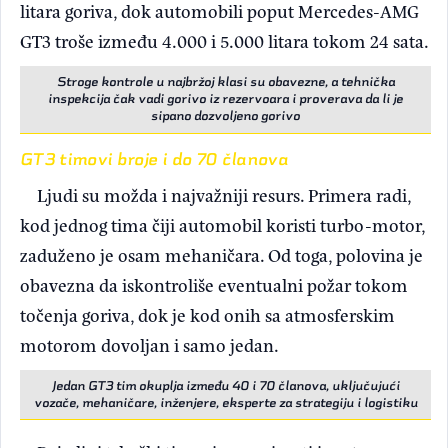
litara goriva, dok automobili poput Mercedes-AMG
GT3 troše između 4.000 i 5.000 litara tokom 24 sata.
Stroge kontrole u najbržoj klasi su obavezne, a tehnička
inspekcija čak vadi gorivo iz rezervoara i proverava da li je
sipano dozvoljeno gorivo
GT3 timovi broje i do 70 članova
Ljudi su možda i najvažniji resurs. Primera radi,
kod jednog tima čiji automobil koristi turbo-motor,
zaduženo je osam mehaničara. Od toga, polovina je
obavezna da iskontroliše eventualni požar tokom
točenja goriva, dok je kod onih sa atmosferskim
motorom dovoljan i samo jedan.
Jedan GT3 tim okuplja između 40 i 70 članova, uključujući
vozače, mehaničare, inženjere, eksperte za strategiju i logistiku