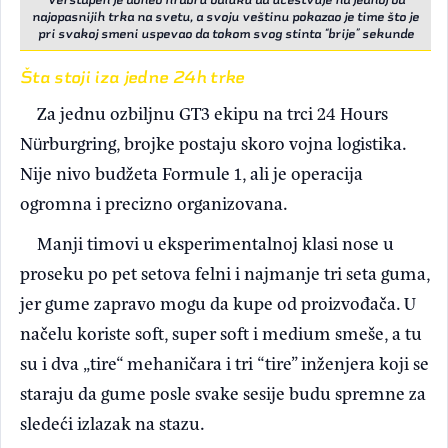
najopasnijih trka na svetu, a svoju veštinu pokazao je time što je
pri svakoj smeni uspevao da tokom svog stinta “brije” sekunde
Šta stoji iza jedne 24h trke
Za jednu ozbiljnu GT3 ekipu na trci 24 Hours
Nürburgring, brojke postaju skoro vojna logistika.
Nije nivo budžeta Formule 1, ali je operacija
ogromna i precizno organizovana.
Manji timovi u eksperimentalnoj klasi nose u
proseku po pet setova felni i najmanje tri seta guma,
jer gume zapravo mogu da kupe od proizvođača. U
načelu koriste soft, super soft i medium smeše, a tu
su i dva „tire“ mehaničara i tri “tire” inženjera koji se
staraju da gume posle svake sesije budu spremne za
sledeći izlazak na stazu.