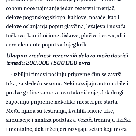
sobom nose najmanje jedan rezervni menjač,
delove pogonskog sklopa, kablove, nosače, kao i
delove oslanjanja poput glavčina, ležajeva i nosača
točkova, kao i kočione diskove, pločice i creva, ali i
aero elemente poput zadnjeg krila.
Ukupna vrednost rezervnih delova može dostići
između 200.000 i 500.000 evra
Ozbiljni timovi počinju pripreme čim se završi
trka, za sledeću sezonu. Neki razvijaju automobile i
po dve godine samo za ovo takmičenje, dok drugi
započinju pripreme nekoliko meseci pre starta.
Među njima su testiranja, kvalifikacione trke,
simulacije i analiza podataka. Vozači treniraju fizički
i mentalno, dok inženjeri razvijaju setup koji mora