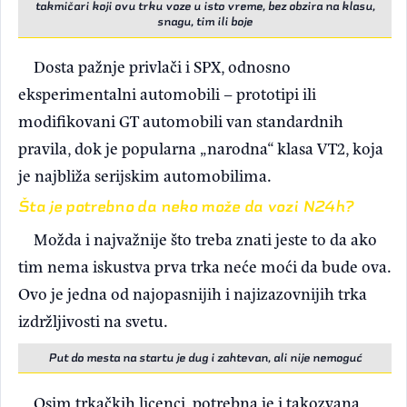
takmičari koji ovu trku voze u isto vreme, bez obzira na klasu,
snagu, tim ili boje
Dosta pažnje privlači i SPX, odnosno
eksperimentalni automobili – prototipi ili
modifikovani GT automobili van standardnih
pravila, dok je popularna „narodna“ klasa VT2, koja
je najbliža serijskim automobilima.
Šta je potrebno da neko može da vozi N24h?
Možda i najvažnije što treba znati jeste to da ako
tim nema iskustva prva trka neće moći da bude ova.
Ovo je jedna od najopasnijih i najizazovnijih trka
izdržljivosti na svetu.
Put do mesta na startu je dug i zahtevan, ali nije nemoguć
Osim trkačkih licenci, potrebna je i takozvana