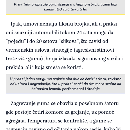
Pravilnik propisuje ograničenje u ukupnom broju guma koji
iznosi 100 za čitavu trku
Ipak, timovi nemaju fiksnu brojku, ali u praksi
oni snažniji automobili tokom 24 sata mogu da
“pojedu” i do 20 setova “slikova”, što zavisi od
vremenskih uslova, strategije (agresivni stintovi
troše više guma), broja izlazaka sigurnosnog vozila i
prekida, ali i koja smeša se koristi.
U praksi jedan set guma trajaće oko dva do četiri stinta, zavisno
od uslova i degradacije, što u praksi znači da tim mora stalno da
balansira između performansi i štednje
Zagrevanje guma se obavlja u posebnom šatoru
gde postoje četiri komore za grejanje, uz pomoć
agregata. Temperatura se kontroliše, a gume se
zagrevaju zavisno od očitanja nakon sesije, kako bi