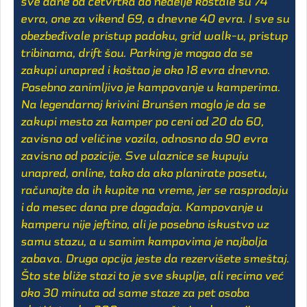
sve dane od četvrtka do nedelje koštale su 74
evra, one za vikend 69, a dnevne 40 evra. I sve su
obezbeđivale pristup padoku, grid walk-u, pristup
tribinama, drift šou. Parking je mogao da se
zakupi unapred i koštao je oko 18 evra dnevno.
Posebno zanimljivo je kampovanje u kamperima.
Na legendarnoj krivini Brunšen moglo je da se
zakupi mesto za kamper po ceni od 20 do 60,
zavisno od veličine vozila, odnosno do 90 evra
zavisno od pozicije. Sve ulaznice se kupuju
unapred, online, tako da ako planirate posetu,
računajte da ih kupite na vreme, jer se rasprodaju
i do mesec dana pre događaja. Kampovanje u
kamperu nije jeftino, ali je posebno iskustvo uz
samu stazu, a u samim kampovima je najbolja
zabava. Druga opcija jeste da rezervišete smeštaj.
Što ste bliže stazi to je sve skuplje, ali recimo već
oko 30 minuta od same staze za pet osoba