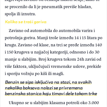
se procenilo da li je pneumatik previše hladan,
spolja ili iznutra.
Koliko se troši goriva
Zavisno od automobila do automobila varira i
potrošnja goriva. Manji troše između 14 i 15 litara po
krugu. Zavisno od klase, na trci se pređe između 140
i 150 krugova u najjačoj kategoriji, odnosno i do 30
manje u slabijim. Broj krugova tokom 24h zavisi od
više faktora, uključujući vremenske uslove, prekide
i sporiju vožnju po kiši ili magli.
Benzin se sipa isključivo na stazi, na svakih
nekoliko boksova nalazi se privremena
benzinska stanica koju timovi dele tokom trke
Ukupno se u slabijim klasama potroši oko 3.000