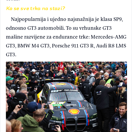
Ko se sve trka na stazi?
Najpopularnija i ujedno najsnažnija je klasa SP9,
odnosno GT3 automobili. To su vrhunske GT3
mašine razvijene za endurance trke: Mercedes-AMG
GT3, BMW M4 GT3, Porsche 911 GT3 R, Audi R8 LMS
GT3.