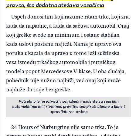
pravca, što dodatno otežava vozačima
Uspeh donosi tim koji razume ritam trke, koji zna
kada da napadne, a kada da sačuva automobil. Onaj
koji greške svede na minimum i ostane stabilan
kada uslovi postanu najteži. Nama je upravo ova
poruka ukazala da upravo u tome leži suštinska
veza između trkačkog automobila i putničkog
modela poput Mercedesove V-klase. U oba slučaja,
pobednik nije nužno najbrži, već onaj koji može
najduže da traje bez greške.
Potrebno je "preživeti" noć, izbeći incidente sa sporijim
automobilima ali i rivalima, pravilno tempirati ulaske u boks i
upravljati resursima
24 Hours of Nürburgring nije samo trka. To je
sistem u kojem svaki detalj ima težinu, od jedne