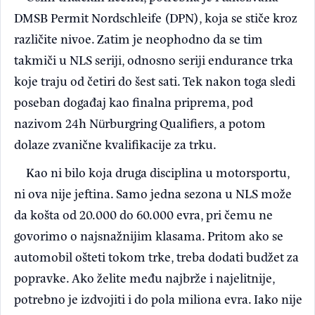
DMSB Permit Nordschleife (DPN), koja se stiče kroz
različite nivoe. Zatim je neophodno da se tim
takmiči u NLS seriji, odnosno seriji endurance trka
koje traju od četiri do šest sati. Tek nakon toga sledi
poseban događaj kao finalna priprema, pod
nazivom 24h Nürburgring Qualifiers, a potom
dolaze zvanične kvalifikacije za trku.
Kao ni bilo koja druga disciplina u motorsportu,
ni ova nije jeftina. Samo jedna sezona u NLS može
da košta od 20.000 do 60.000 evra, pri čemu ne
govorimo o najsnažnijim klasama. Pritom ako se
automobil ošteti tokom trke, treba dodati budžet za
popravke. Ako želite među najbrže i najelitnije,
potrebno je izdvojiti i do pola miliona evra. Iako nije