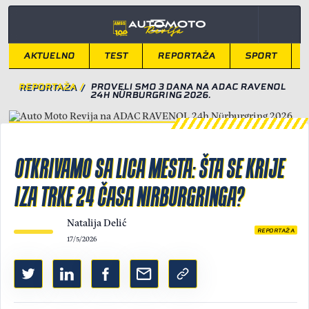
AKTUELNO
TEST
REPORTAŽA
SPORT
REPORTAŽA
/
PROVELI SMO 3 DANA NA ADAC RAVENOL
24H NÜRBURGRING 2026.
OTKRIVAMO SA LICA MESTA: ŠTA SE KRIJE
IZA TRKE 24 ČASA NIRBURGRINGA?
Natalija Delić
REPORTAŽA
17/5/2026