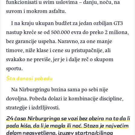
funkcionisati u svim uslovima – danju, noću, na
suvom i mokrom asfaltu.
I na kraju ukupan budžet za jedan ozbiljan GT3
nastup kreće se od 500.000 evra do preko 2 miliona,
bez garancije uspeha. Naravno, za one manje
timove, niže klase i cene su pristupačnije, ali
svakako ne previše, jer je i dalje reč o skupom
sportu.
Šta donosi pobedu
Na Nirburgringu brzina sama po sebi nije
dovoljna. Pobeda dolazi iz kombinacije discipline,
strategije i izdržljivosti.
24 časa Nirburgringa se vozi bez obzira na to da li
pada kiša, da li je magla ili noć. Staza je najvećim
delom neosvetljena, izuzev startno/ciljnog