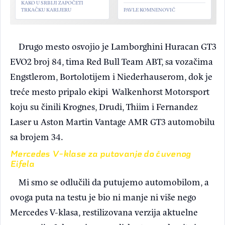
KAKO U SRBIJI ZAPOČETI
TRKAČKU KARIJERU
PAVLE KOMNENOVIĆ
Drugo mesto osvojio je Lamborghini Huracan GT3
EVO2 broj 84, tima Red Bull Team ABT, sa vozačima
Engstlerom, Bortolotijem i Niederhauserom, dok je
treće mesto pripalo ekipi Walkenhorst Motorsport
koju su činili Krognes, Drudi, Thiim i Fernandez
Laser u Aston Martin Vantage AMR GT3 automobilu
sa brojem 34.
Mercedes V-klase za putovanje do čuvenog
Eifela
Mi smo se odlučili da putujemo automobilom, a
ovoga puta na testu je bio ni manje ni više nego
Mercedes V-klasa, restilizovana verzija aktuelne