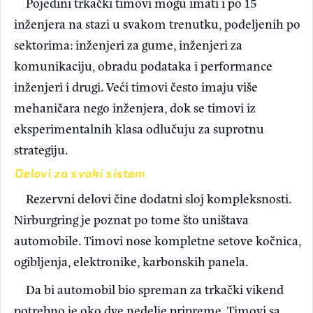
Pojedini trkački timovi mogu imati i po 15
inženjera na stazi u svakom trenutku, podeljenih po
sektorima: inženjeri za gume, inženjeri za
komunikaciju, obradu podataka i performance
inženjeri i drugi. Veći timovi često imaju više
mehaničara nego inženjera, dok se timovi iz
eksperimentalnih klasa odlučuju za suprotnu
strategiju.
Delovi za svaki sistem
Rezervni delovi čine dodatni sloj kompleksnosti.
Nirburgring je poznat po tome što uništava
automobile. Timovi nose kompletne setove kočnica,
ogibljenja, elektronike, karbonskih panela.
Da bi automobil bio spreman za trkački vikend
potrebno je oko dve nedelje pripreme. Timovi sa