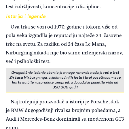
test izdržljivosti, koncentracije i discipline.
Istorija i legende
Ova trka se vozi od 1970. godine i tokom više od
pola veka izgradila je reputaciju najteže 24-časovne
trke na svetu. Za razliku od 24 časa Le Mana,
Nirburgring nikada nije bio samo inženjerski izazov,
već i psihološki test.
Ovogodišnje izdanje oborilo je mnoge rekorde kada je reč o trci
24 časa Nirburgringa, a jedan od njih jeste i broj posetilaca – sve
karte su bile rasprodate unapred, a događaj je posetilo više od
350.000 ljudi!
Najtrofejniji proizvođač u istoriji je Porsche, dok
je BMW dugogodišnji rival sa brojnim pobedama, a
Audi i Mercedes-Benz dominirali su modernom GT3
erom.