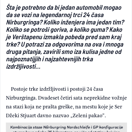
Šta je potrebno da bi jedan automobil mogao
Light/Dark mode
da se vozi na legendarnoj trci 24 časa
Nirburgringa? Koliko inženjera ima jedan tim?
Koliko se potroši goriva, a koliko guma? Kako
je Verštapenu izmakla pobeda pred sam kraj
trke? U potrazi za odgovorima na ova i mnoga
druga pitanja, zavirili smo iza kulisa jedne od
najpoznatijjih i najzahtevnijih trka
izdržljivosti…
Postoje trke izdržljivosti i postoji 24 časa
Nirburgringa. Dvadeset četiri sata neprekidne vožnje
na stazi koja ne prašta greške, na mestu koje je Ser
Džeki Stjuart davno nazvao „Zeleni pakao“.
Kombinacija staze Nürburgring Nordschleife i GP konfiguracije