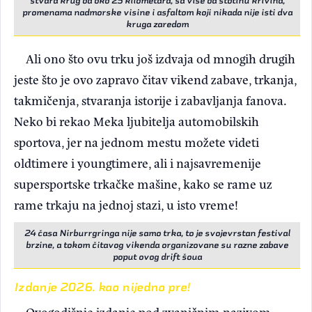
stvara krug od oko 25 kilometara, sa više od stotinu krivina,
promenama nadmorske visine i asfaltom koji nikada nije isti dva
kruga zaredom
Ali ono što ovu trku još izdvaja od mnogih drugih
jeste što je ovo zapravo čitav vikend zabave, trkanja,
takmičenja, stvaranja istorije i zabavljanja fanova.
Neko bi rekao Meka ljubitelja automobilskih
sportova, jer na jednom mestu možete videti
oldtimere i youngtimere, ali i najsavremenije
supersportske trkačke mašine, kako se rame uz
rame trkaju na jednoj stazi, u isto vreme!
24 časa Nirburrgringa nije samo trka, to je svojevrstan festival
brzine, a tokom čitavog vikenda organizovane su razne zabave
poput ovog drift šoua
Izdanje 2026. kao nijedno pre!
Ovogodišnje izdanje pod zvaničnim nazivom