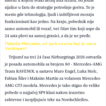
sijalice u faru do strategije potrošnje goriva. To je
mesto gde tehnologija, ljudi i izdržljivost moraju
funkcionisati kao jedno. Na kraju, pobednik nije
samo automobil ili vozač, već čitav tim koji uspe da
24 sata plovi na samoj granici, a da je ne pređe.
Pobedio Mercedes, ali ipak ne onaj koji je vozio
Verštapen!
Trijumf na trci 24 časa Nirburgringa 2026 ostvarila
je posada automobila sa brojem 80 - Mercedes-AMG
Team RAVENOL u sastavu Maro Engel, Luka Stolc,
Fabian Šiler i Maksim Martin za volanom Mercedes-
AMG GT3 modela. Mercedes je tako stigao do velike
pobede u najjačoj SP9 klasi nakon izuzetno
zahtevne i iscrpljujuće trke na Nordschleifeu.