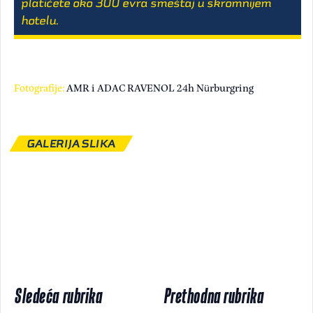
platićete oko 300 evra smeštaj u skromnijem
hotelu.
Fotografije:
AMR i ADAC RAVENOL 24h Nürburgring
GALERIJA SLIKA
Sledeća rubrika
Prethodna rubrika