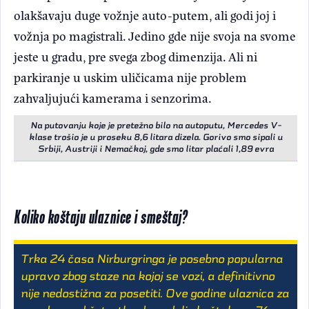
olakšavaju duge vožnje auto-putem, ali godi joj i
vožnja po magistrali. Jedino gde nije svoja na svome
jeste u gradu, pre svega zbog dimenzija. Ali ni
parkiranje u uskim uličicama nije problem
zahvaljujući kamerama i senzorima.
Na putovanju koje je pretežno bilo na autoputu, Mercedes V-
klase trošio je u proseku 8,6 litara dizela. Gorivo smo sipali u
Srbiji, Austriji i Nemačkoj, gde smo litar plaćali 1,89 evra
Koliko koštaju ulaznice i smeštaj?
Trka 24 časa Nirburgringa je posebno popularna
upravo zbog staze na kojoj se vozi, a definitivno
nije nedostižna za posetiti. Ove godine ulaznica za