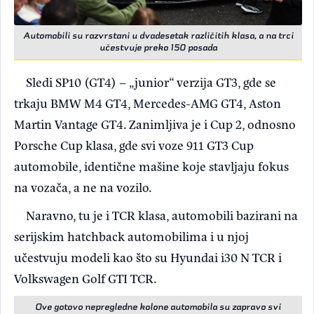
Automobili su razvrstani u dvadesetak različitih klasa, a na trci
učestvuje preko 150 posada
Sledi SP10 (GT4) – „junior“ verzija GT3, gde se
trkaju BMW M4 GT4, Mercedes-AMG GT4, Aston
Martin Vantage GT4. Zanimljiva je i Cup 2, odnosno
Porsche Cup klasa, gde svi voze 911 GT3 Cup
automobile, identične mašine koje stavljaju fokus
na vozača, a ne na vozilo.
Naravno, tu je i TCR klasa, automobili bazirani na
serijskim hatchback automobilima i u njoj
učestvuju modeli kao što su Hyundai i30 N TCR i
Volkswagen Golf GTI TCR.
Ove gotovo nepregledne kolone automobila su zapravo svi