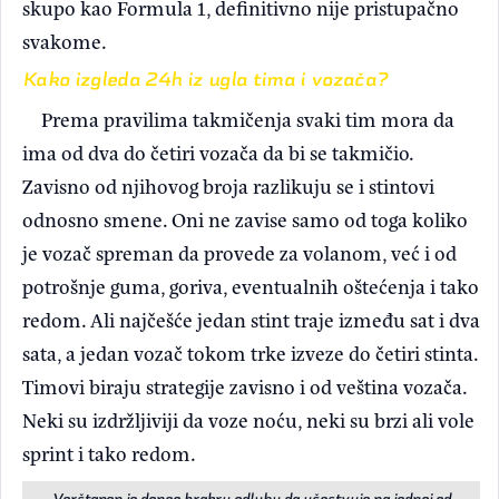
skupo kao Formula 1, definitivno nije pristupačno
svakome.
Kako izgleda 24h iz ugla tima i vozača?
Prema pravilima takmičenja svaki tim mora da
ima od dva do četiri vozača da bi se takmičio.
Zavisno od njihovog broja razlikuju se i stintovi
odnosno smene. Oni ne zavise samo od toga koliko
je vozač spreman da provede za volanom, već i od
potrošnje guma, goriva, eventualnih oštećenja i tako
redom. Ali najčešće jedan stint traje između sat i dva
sata, a jedan vozač tokom trke izveze do četiri stinta.
Timovi biraju strategije zavisno i od veština vozača.
Neki su izdržljiviji da voze noću, neki su brzi ali vole
sprint i tako redom.
Verštapen je doneo hrabru odluku da učestvuje na jednoj od