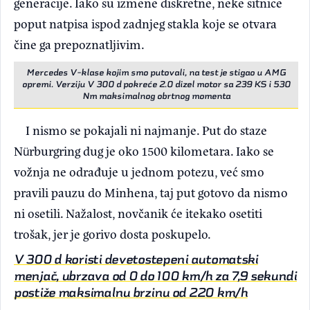
generacije. Iako su izmene diskretne, neke sitnice
poput natpisa ispod zadnjeg stakla koje se otvara
čine ga prepoznatljivim.
Mercedes V-klase kojim smo putovali, na test je stigao u AMG
opremi. Verziju V 300 d pokreće 2.0 dizel motor sa 239 KS i 530
Nm maksimalnog obrtnog momenta
I nismo se pokajali ni najmanje. Put do staze
Nürburgring dug je oko 1500 kilometara. Iako se
vožnja ne odrađuje u jednom potezu, već smo
pravili pauzu do Minhena, taj put gotovo da nismo
ni osetili. Nažalost, novčanik će itekako osetiti
trošak, jer je gorivo dosta poskupelo.
V 300 d koristi devetostepeni automatski
menjač, ubrzava od 0 do 100 km/h za 7,9 sekundi
postiže maksimalnu brzinu od 220 km/h