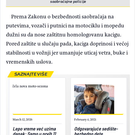
saobraćajne policije
Prema Zakonu o bezbednosti saobraćaja na
putevima, vozači i putnici na motociklu i mopedu
dužni su da nose zaštitnu homologovanu kacigu.
Pored zaštite u slučaju pada, kaciga doprinosi i većoj
stabilnosti u vožnji jer umanjuje uticaj vetra, buke i
vremenskih uslova.
SAZNAJTE VIŠE
March 12, 2026
February 4, 2021
Lepo vreme već uzima
Odgovarajuće sedište-
danak: Samo u prvih 11
bezbedno dete