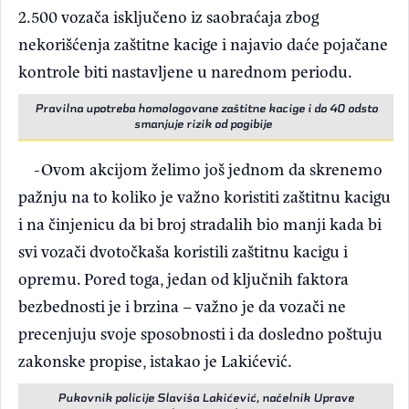
2.500 vozača isključeno iz saobraćaja zbog
nekorišćenja zaštitne kacige i najavio daće pojačane
kontrole biti nastavljene u narednom periodu.
Pravilna upotreba homologovane zaštitne kacige i do 40 odsto
smanjuje rizik od pogibije
-Ovom akcijom želimo još jednom da skrenemo
pažnju na to koliko je važno koristiti zaštitnu kacigu
i na činjenicu da bi broj stradalih bio manji kada bi
svi vozači dvotočkaša koristili zaštitnu kacigu i
opremu. Pored toga, jedan od ključnih faktora
bezbednosti je i brzina – važno je da vozači ne
precenjuju svoje sposobnosti i da dosledno poštuju
zakonske propise, istakao je Lakićević.
Pukovnik policije Slaviša Lakićević, načelnik Uprave