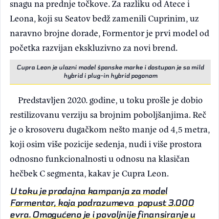
snagu na prednje točkove. Za razliku od Atece i
Leona, koji su Seatov bedž zamenili Cuprinim, uz
naravno brojne dorade, Formentor je prvi model od
početka razvijan ekskluzivno za novi brend.
Cupra Leon je ulazni model španske marke i dostupan je sa mild
hybrid i plug-in hybrid pogonom
Predstavljen 2020. godine, u toku prošle je dobio
restilizovanu verziju sa brojnim poboljšanjima. Reč
je o krosoveru dugačkom nešto manje od 4,5 metra,
koji osim više pozicije sedenja, nudi i više prostora
odnosno funkcionalnosti u odnosu na klasičan
hečbek C segmenta, kakav je Cupra Leon.
U toku je prodajna kampanja za model
Formentor, koja podrazumeva popust 3.000
evra. Omogućeno je i povoljnije finansiranje u