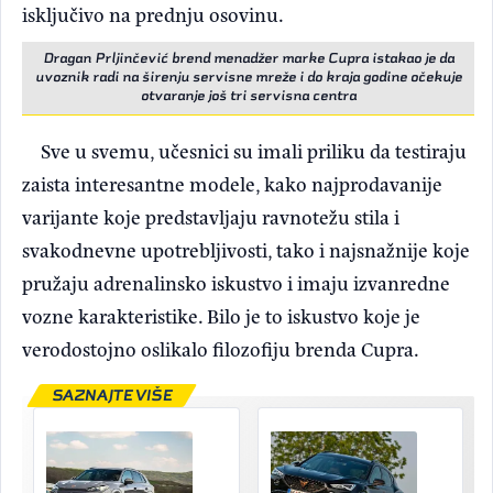
isključivo na prednju osovinu.
Dragan Prljinčević brend menadžer marke Cupra istakao je da
uvoznik radi na širenju servisne mreže i do kraja godine očekuje
otvaranje još tri servisna centra
Sve u svemu, učesnici su imali priliku da testiraju
zaista interesantne modele, kako najprodavanije
varijante koje predstavljaju ravnotežu stila i
svakodnevne upotrebljivosti, tako i najsnažnije koje
pružaju adrenalinsko iskustvo i imaju izvanredne
vozne karakteristike. Bilo je to iskustvo koje je
verodostojno oslikalo filozofiju brenda Cupra.
SAZNAJTE VIŠE