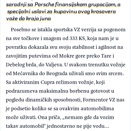
saradnji sa Porsche finansijskom grupacijom, a
specijalni uslovi za kupovinu ovog krosovera
važe do kraja juna
Posebno se istakla sportska VZ verzija sa pogonom
na sve točkove i snagom od 333 KS, koja nam je u
povratku dokazala svu svoju stabilnost i agilnost na
zavojitim putevima od Mokre gore preko Tare i
Debelog brda, do Valjeva. U svakom trenutku vožnje
od Mećavnika do Beograda uživali smo svim srcem.
Sa aktiviranim Cupra režimom vožnje, koji
podrazumeva maksimalnu borbenu gotovost u
pogledu dinamičkih sposobnosti, Formentor VZ nas
je podsetio koliko se sa ovakvim automobilima
može uživati. Ona priča, „nemam gde da vozim
takav automobil“ jednostavno ne pije vodu…