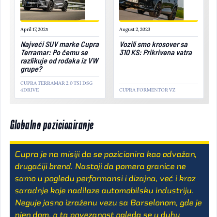
April 17, 2025
August 2, 2023
Najveći SUV marke Cupra
Vozili smo krosover sa
Terramar: Po čemu se
310 KS: Prikrivena vatra
razlikuje od rođaka iz VW
grupe?
CUPRA TERRAMAR 2.0 TSI DSG
4DRIVE
CUPRA FORMENTOR VZ
Globalno pozicioniranje
Cupra je na misiji da se pozicionira kao odvažan,
drugačiji brend. Nastoji da pomera granice ne
samo u pogledu performansi i dizajna, već i kroz
saradnje koje nadilaze automobilsku industriju.
Neguje jasno izraženu vezu sa Barselonom, gde je
njen dom, a ta povezanost ogleda se u duhu