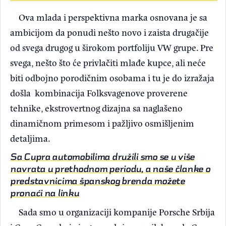
Ova mlada i perspektivna marka osnovana je sa
ambicijom da ponudi nešto novo i zaista drugačije
od svega drugog u širokom portfoliju VW grupe. Pre
svega, nešto što će privlačiti mlađe kupce, ali neće
biti odbojno porodičnim osobama i tu je do izražaja
došla kombinacija Folksvagenove proverene
tehnike, ekstrovertnog dizajna sa naglašeno
dinamičnom primesom i pažljivo osmišljenim
detaljima.
Sa Cupra automobilima družili smo se u više
navrata u prethodnom periodu, a naše članke o
predstavnicima španskog brenda možete
pronaći na
linku
Sada smo u organizaciji kompanije Porsche Srbija