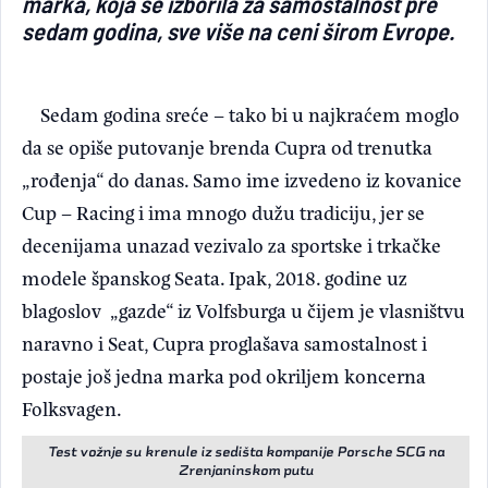
marka, koja se izborila za samostalnost pre
sedam godina, sve više na ceni širom Evrope.
Sedam godina sreće – tako bi u najkraćem moglo
da se opiše putovanje brenda Cupra od trenutka
„rođenja“ do danas. Samo ime izvedeno iz kovanice
Cup – Racing i ima mnogo dužu tradiciju, jer se
decenijama unazad vezivalo za sportske i trkačke
modele španskog Seata. Ipak, 2018. godine uz
blagoslov „gazde“ iz Volfsburga u čijem je vlasništvu
naravno i Seat, Cupra proglašava samostalnost i
postaje još jedna marka pod okriljem koncerna
Folksvagen.
Test vožnje su krenule iz sedišta kompanije Porsche SCG na
Zrenjaninskom putu