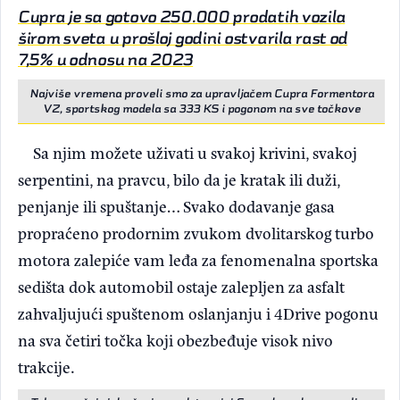
Cupra je sa gotovo 250.000 prodatih vozila
širom sveta u prošloj godini ostvarila rast od
7,5% u odnosu na 2023
Najviše vremena proveli smo za upravljačem Cupra Formentora
VZ, sportskog modela sa 333 KS i pogonom na sve točkove
Sa njim možete uživati u svakoj krivini, svakoj
serpentini, na pravcu, bilo da je kratak ili duži,
penjanje ili spuštanje… Svako dodavanje gasa
propraćeno prodornim zvukom dvolitarskog turbo
motora zalepiće vam leđa za fenomenalna sportska
sedišta dok automobil ostaje zalepljen za asfalt
zahvaljujući spuštenom oslanjanju i 4Drive pogonu
na sva četiri točka koji obezbeđuje visok nivo
trakcije.