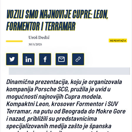
Light/Dark mode
VOZILI SMO NAJNOVIJE CUPRE: LEON,
FORMENTOR I TERRAMAR
Uroš Dedić
REPORTAŽA
30/5/2025
Dinamična prezentacija, koju je organizovala
kompanija Porsche SCG, pružila je uvid u
mogućnosti najnovijih Cupra modela.
Kompaktni Leon, krosover Formentor i SUV
Terramar, na putu od Beograda do Mokre Gore
i nazad, približili su predstavnicima
specijalizovanih medija zašto je španska