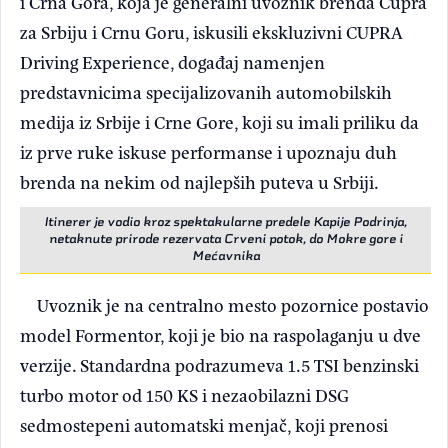
i Crna Gora, koja je generalni uvoznik brenda Cupra
za Srbiju i Crnu Goru, iskusili ekskluzivni CUPRA
Driving Experience, događaj namenjen
predstavnicima specijalizovanih automobilskih
medija iz Srbije i Crne Gore, koji su imali priliku da
iz prve ruke iskuse performanse i upoznaju duh
brenda na nekim od najlepših puteva u Srbiji.
Itinerer je vodio kroz spektakularne predele Kapije Podrinja,
netaknute prirode rezervata Crveni potok, do Mokre gore i
Mećavnika
Uvoznik je na centralno mesto pozornice postavio
model Formentor, koji je bio na raspolaganju u dve
verzije. Standardna podrazumeva 1.5 TSI benzinski
turbo motor od 150 KS i nezaobilazni DSG
sedmostepeni automatski menjač, koji prenosi