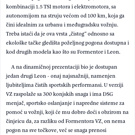
kombinaciji 1.5 TSI motora i elektromotora, sa
autonomijom na struju većom od 100 km, koja ga
čini idealnim za urbanu i međugradsku vožnju.
Treba istaći da je ova vrsta „čistog“ odnosno sa
ekološke tačke gledišta poželjnog pogona dostupna i
kod drugih modela kao što su Formentor i Leon.
A na dinamičnoj prezentaciji bio je dostupan
jedan drugi Leon - onaj najsnažniji, namenjen
ljubiteljima čistih sportskih performansi. U verziji
VZ raspolaže sa 300 konjskih snaga i ima DSG
menjač, sportsko oslanjanje i napredne sisteme za
pomoć u vožnji, koji će mu dobro doći s obzirom na
činjeicu da, za razliku od Formentora VZ, on nema
pogon na sve točkove, već se snaga prenosi