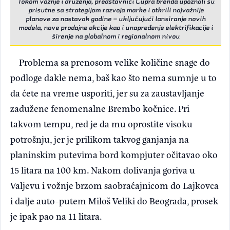
Tokom vožnje i druženja, predstavnici Cupra brenda upoznali su
prisutne sa strategijom razvoja marke i otkrili najvažnije
planove za nastavak godine – uključujući lansiranje novih
modela, nove prodajne akcije kao i unapređenje elektrifikacije i
širenje na globalnom i regionalnom nivou
Problema sa prenosom velike količine snage do
podloge dakle nema, baš kao što nema sumnje u to
da ćete na vreme usporiti, jer su za zaustavljanje
zadužene fenomenalne Brembo kočnice. Pri
takvom tempu, red je da mu oprostite visoku
potrošnju, jer je prilikom takvog ganjanja na
planinskim putevima bord kompjuter očitavao oko
15 litara na 100 km. Nakom dolivanja goriva u
Valjevu i vožnje brzom saobraćajnicom do Lajkovca
i dalje auto-putem Miloš Veliki do Beograda, prosek
je ipak pao na 11 litara.