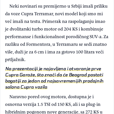
Neki novinari su premijerno u Srbiji imali priliku
da voze Cupra Terramar, novi model koji smo mi
već imali na testu. Primerak na raspolaganju imao
je dvolitarski turbo motor od 204 KS i kombinuje
performanse i funkcionalnost porodičnog SUV-a. Za
razliku od Formentora, u Terramaru se sedi znatno
više, duži je za 6 cm i ima za gotovo 100 litara veći
prtljažnik.
Na prezentaciji je najavljeno i otvaranje prve
Cupra Garaže, što znači da će Beograd postati
bogatiji za jedan od najsavremenijih prodajnih
salona Cupra vozila
Naravno pored ovog motora, dostupna je i
osnovna verzija 1.5 TSI od 150 KS, ali i sa plug-in
hibridnim pogonom nove generacije, sa 272 KS u