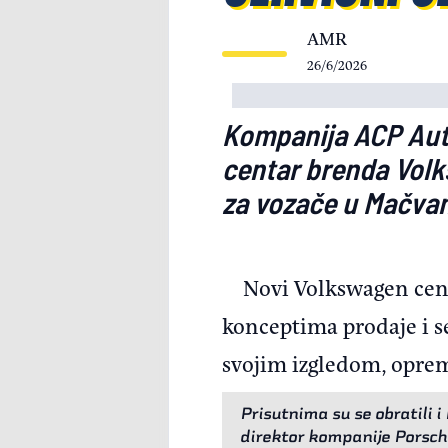
AMR
26/6/2026
Kompanija ACP Auto
centar brenda Volk
za vozače u Mačva
Novi Volkswagen cen
konceptima prodaje i se
svojim izgledom, oprem
Prisutnima su se obratili 
direktor kompanije Porsche 