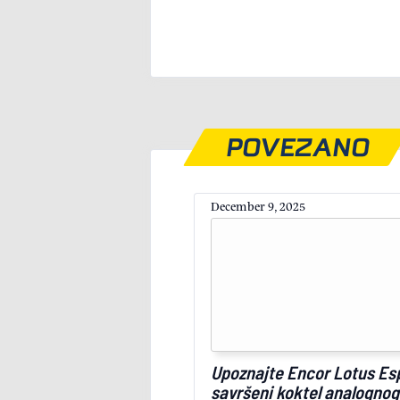
POVEZANO
December 9, 2025
Upoznajte Encor Lotus Esp
savršeni koktel analognog 