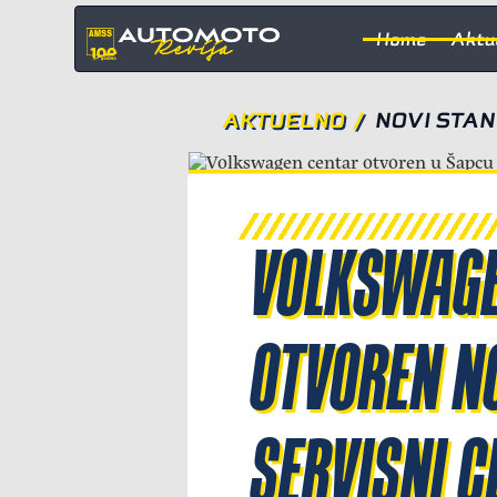
Home
Aktu
AKTUELNO
/
NOVI STA
VOLKSWAGE
OTVOREN N
SERVISNI C