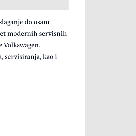
izlaganje do osam
evet modernih servisnih
ke Volkswagen.
servisiranja, kao i