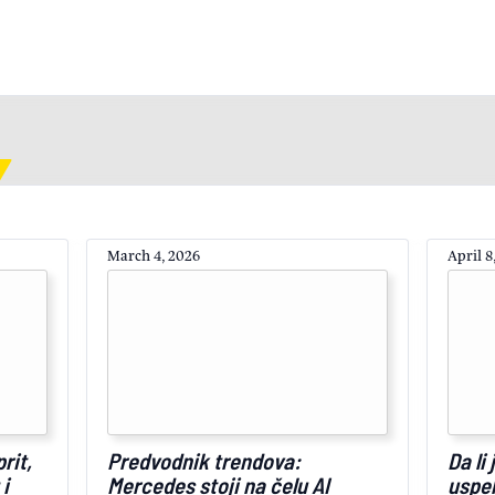
March 4, 2026
April 8
rit,
Predvodnik trendova:
Da li
i
Mercedes stoji na čelu AI
uspeh