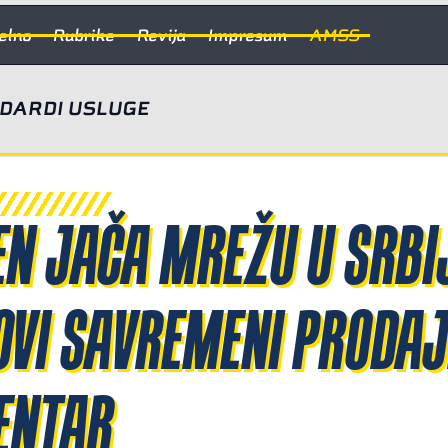
elno
Rubrike
Revija
Impresum
AMSS
NDARDI USLUGE
N JAČA MREŽU U SRBIJ
OVI SAVREMENI PRODAJ
ENTAR