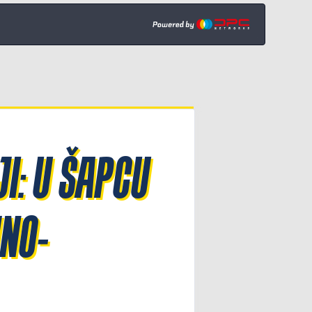
I: U ŠAPCU
NO-