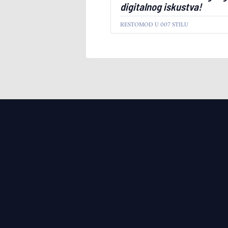
digitalnog iskustva!
RESTOMOD U 007 STILU
AKTUELNO