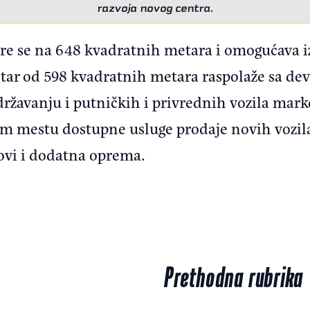
razvoja novog centra.
ire se na 648 kvadratnih metara i omogućava 
entar od 598 kvadratnih metara raspolaže sa d
ržavanju i putničkih i privrednih vozila mar
m mestu dostupne usluge prodaje novih vozila, 
lovi i dodatna oprema.
Prethodna rubrika