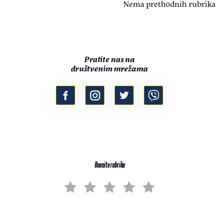
Nema prethodnih rubrika
Pratite nas na
društvenim mrežama
Ocenite rubriku