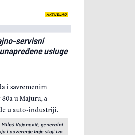
AKTUELNO
jno-servisni
i unapređene usluge
nda i savremenim
t 80a u Majuru, a
e u auto-industriji.
 Miloš Vujanović, generalni
u i poverenje koje stoji iza