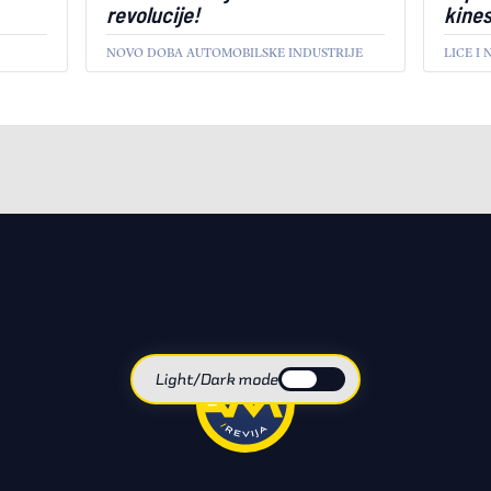
revolucije!
kine
NOVO DOBA AUTOMOBILSKE INDUSTRIJE
LICE I
AKTUELNO
AKTUEL
Light/Dark mode