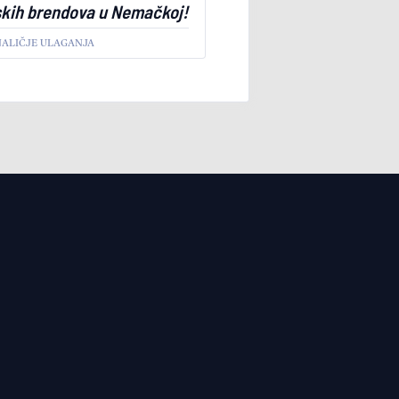
skih brendova u Nemačkoj!
 NALIČJE ULAGANJA
NO