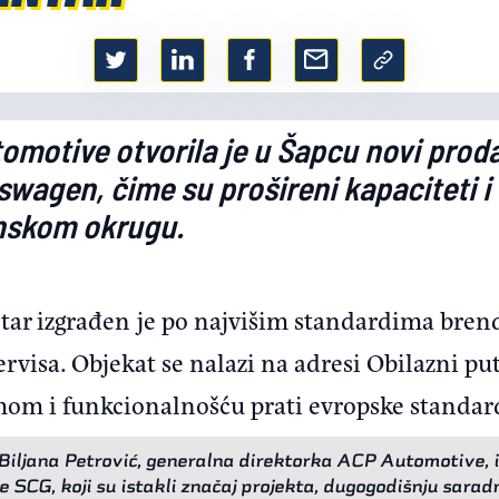
motive otvorila je u Šapcu novi proda
swagen, čime su prošireni kapaciteti 
nskom okrugu.
tar izgrađen je po najvišim standardima bre
rvisa. Objekat se nalazi na adresi Obilazni pu
om i funkcionalnošću prati evropske standard
i Biljana Petrović, generalna direktorka ACP Automotive, i
SCG, koji su istakli značaj projekta, dugogodišnju saradnj